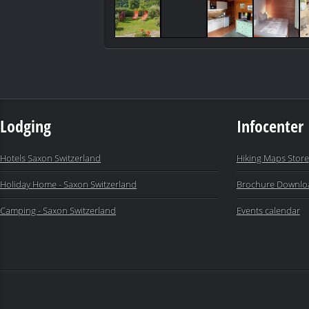
Lodging
Infocenter
Hotels Saxon Switzerland
Hiking Maps Store
Holiday Home - Saxon Switzerland
Brochure Downlo
Camping - Saxon Switzerland
Events calendar