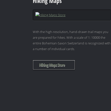
Hiking Maps
With the high-resolution, hand-drawn trail maps you
are prepared for hikes. With a scale of 1: 10000 the
entire Bohemian-Saxon Switzerland is recognized with
a number of individual cards.
Hiking Maps Store