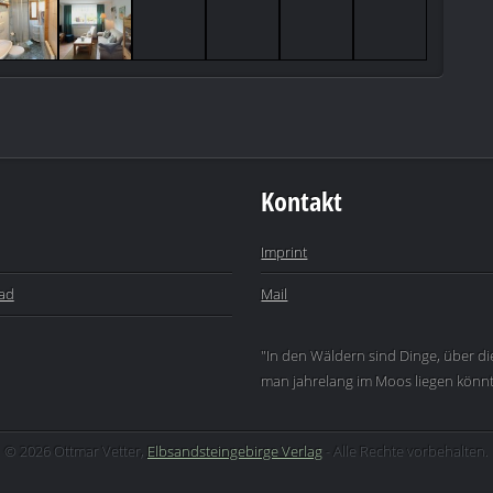
Kontakt
Imprint
ad
Mail
"In den Wäldern sind Dinge, über 
man jahrelang im Moos liegen könnte
© 2026 Ottmar Vetter,
Elbsandsteingebirge Verlag
- Alle Rechte vorbehalten.