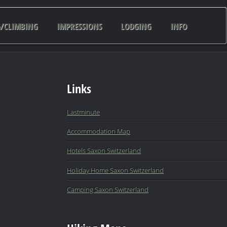
G/CLIMBING
IMPRESSIONS
LODGING
INFO
Links
Lastminute
Accommodation Map
Hotels Saxon Switzerland
Holiday Home Saxon Switzerland
Camping Saxon Switzerland