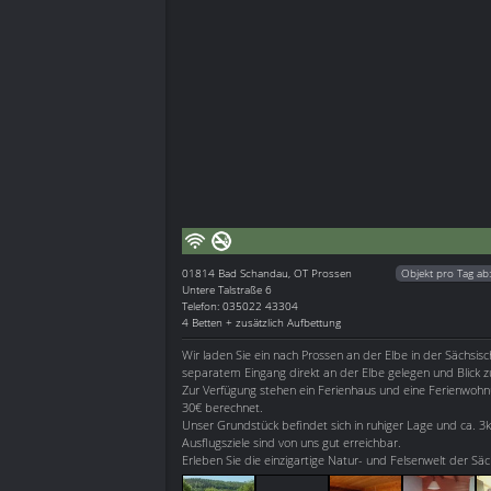
01814
Bad Schandau, OT Prossen
Objekt pro Tag ab
Untere Talstraße 6
Telefon: 035022 43304
4 Betten + zusätzlich Aufbettung
Wir laden Sie ein nach Prossen an der Elbe in der Sächsis
separatem Eingang direkt an der Elbe gelegen und Blick zu
Zur Verfügung stehen ein Ferienhaus und eine Ferienwohnu
30€ berechnet.
Unser Grundstück befindet sich in ruhiger Lage und ca.
Ausflugsziele sind von uns gut erreichbar.
Erleben Sie die einzigartige Natur- und Felsenwelt der Sä