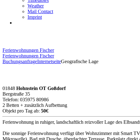
Timetables
Weather
Mail Contact
Imprint
Ferienwohnungen Fischer
Ferienwohnungen Fischer
Buchungsanfrage
Internetseite
Geografische Lage
01848
Hohnstein OT Goßdorf
Bergstraße 35
Telefon: 035975 80986
2 Betten + zusätzlich Aufbettung
Objekt pro Tag ab:
50€
Ferienwohnung in ruhiger, landschaftlich reizvoller Lage des Elbsand
Die sonnige Ferienwohnung verfügt über Wohnzimmer mit Smart TV, S
Mikrowelle), Bad mit Dusche, überdachter Terrasse, Parkplatz dire