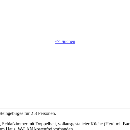
<< Suchen
steingebirges für 2-3 Personen.
chlafzimmer mit Doppelbett, vollausgestatteter Küche (Herd mit Bac
kt am Haus. W-LAN kostenfrei vorhanden.