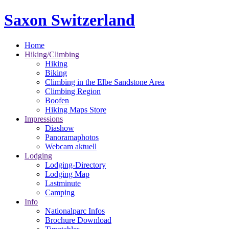
Saxon Switzerland
Home
Hiking/Climbing
Hiking
Biking
Climbing in the Elbe Sandstone Area
Climbing Region
Boofen
Hiking Maps Store
Impressions
Diashow
Panoramaphotos
Webcam aktuell
Lodging
Lodging-Directory
Lodging Map
Lastminute
Camping
Info
Nationalparc Infos
Brochure Download