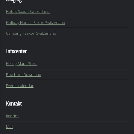
Hotels Saxon Switzerland
Holiday Home - Saxon Switzerland
Camping - Saxon Switzerland
Infocenter
Hiking Maps Store
Brochure Download
Events calendar
Kontakt
Imprint
Mail