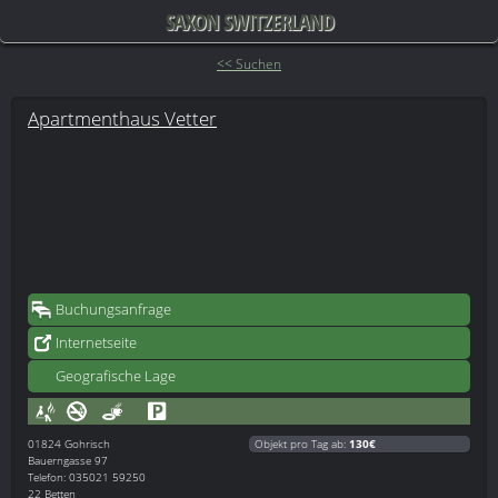
SAXON SWITZERLAND
<< Suchen
Apartmenthaus Vetter
Buchungsanfrage
Internetseite
Geografische Lage
01824
Gohrisch
Objekt pro Tag ab:
130€
Bauerngasse 97
Telefon: 035021 59250
22 Betten