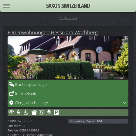
SAXON SWITZERLAND
<< Suchen
Ferienwohnungen Hesse am Wachberg
Buchungsanfrage
Internetseite
Geografische Lage
01855
Saupsdorf
Doppelzi. p. Tag ab:
35€
Oberdorf 32
Telefon: 03597450553
4 Betten + zusätzlich Aufbettung