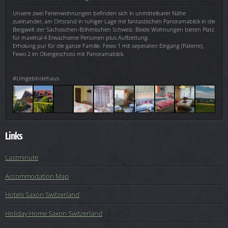
Unsere zwei Ferienwohnungen befinden sich in unmittelbarer Nähe
zueinander, am Ortsrand in ruhiger Lage mit fantastischen Panoramablick in die
Bergwelt der Sächsischen-Böhmischen Schweiz. Beide Wohnungen bieten Platz
für maximal 4 Erwachsene Personen plus Aufbettung.
Erholung pur für die ganze Familie. Fewo 1 mit seperaten Eingang (Paterre),
Fewo 2 im Obergeschoss mit Panoramablick.
#Umgebindehaus
Links
Lastminute
Accommodation Map
Hotels Saxon Switzerland
Holiday Home Saxon Switzerland