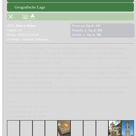
Geografische Lage
40502
Jilove u Decina
Person pro Tag ab:
31€
Sneznik 105
Doppelzi. p. Tag ab:
62€
Telefon: 00420412550219
Einzelzi. p. Tag ab:
38€
26 Betten + zusätzlich Aufbettung
Das Hotel "Švýcarský dům" (Schweizer Hof) liegt im westlichen Teil der Böhmischen
Schweiz, in etwa 600 m ü.M., nahe der Stadt Děčín (Tetschen), am Fuße des Hohen
Schneeberges. Das Hotel wurde im Jahre 1893 eingeweiht, im Laufe der Zeit mehrmals
rekonstruiert, zum letzten Mal in 2020.
Das Hotel bietet 11 Appartements und Zweibettzimmer, davon 5 geräumige GRAND und
6 kleinere ECONOMY, manche mit Balkon. Aufbettung ist auch möglich. Alle Zimmer
verfügen über ein Bad mit Dusche oder Wanne und WC, Fernseher mit SAT-Antenne und
mit kostenlosem Internetzugang.
Das Hotel hat eigenes Restaurant, in dem Sie gute böhmische Küche verkosten können.
Das Hotel verfügt über eigenen Parkplatz, Garagen, Tennisplatz und finnische Sauna.
Preise:
Person pro Tag ab: 31,- EUR
Doppelzimmer ab: 62,- EUR
Einzelzimmer ab: 38,- EUR