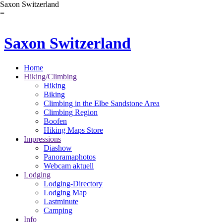
Saxon Switzerland
=
Saxon Switzerland
Home
Hiking/Climbing
Hiking
Biking
Climbing in the Elbe Sandstone Area
Climbing Region
Boofen
Hiking Maps Store
Impressions
Diashow
Panoramaphotos
Webcam aktuell
Lodging
Lodging-Directory
Lodging Map
Lastminute
Camping
Info