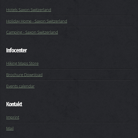
Hotels Saxon Switzerland
Holiday Home - Saxon Switzerland
Camping - Saxon Switzerland
Infocenter
Hiking Maps Store
Brochure Download
Events calendar
Kontakt
Imprint
Mail