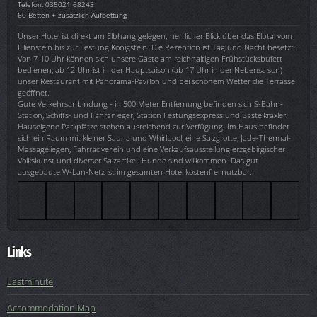
Telefon: 035021 68243
60 Betten + zusätzlich Aufbettung
Unser Hotel ist direkt am Elbhang gelegen; herrlicher Blick über das Elbtal vom
Lilienstein bis zur Festung Königstein. Die Rezeption ist Tag und Nacht besetzt.
Von 7-10 Uhr können sich unsere Gäste am reichhaltigen Frühstücksbufett
bedienen, ab 12 Uhr ist in der Hauptsaison (ab 17 Uhr in der Nebensaison)
unser Restaurant mit Panorama-Pavillon und bei schönem Wetter die Terrasse
geöffnet.
Gute Verkehrsanbindung - in 500 Meter Entfernung befinden sich S-Bahn-
Station, Schiffs- und Fähranleger, Station Festungsexpress und Basteikraxler.
Hauseigene Parkplätze stehen ausreichend zur Verfügung. Im Haus befindet
sich ein Raum mit kleiner Sauna und Whirlpool, eine Salzgrotte, Jade-Thermal-
Massageliegen, Fahrradverleih und eine Verkaufsausstellung erzgebirgischer
Volkskunst und diverser Salzartikel. Hunde sind willkommen. Das gut
ausgebaute W-Lan-Netz ist im gesamten Hotel kostenfrei nutzbar.
Links
Lastminute
Accommodation Map