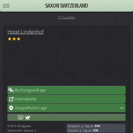
SAXON SWITZERLAND
<< Suchen
Hotel Lindenhof
Buchungsanfrage
Internetseite
Geografische Lage
01824
Königstein
Doppelzi. p. Tag ab:
84€
Gohrischer Strasse 2
Einzelzi. p. Tag ab:
59€