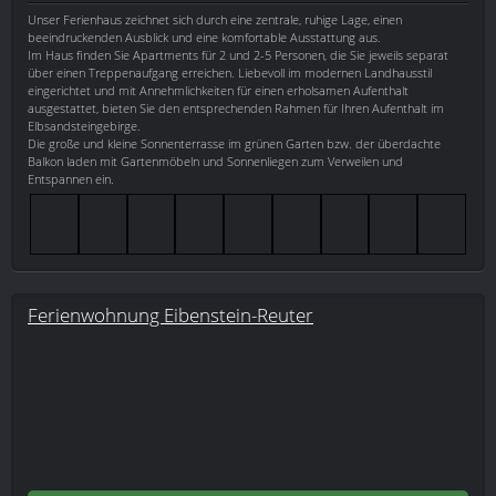
Unser Ferienhaus zeichnet sich durch eine zentrale, ruhige Lage, einen
beeindruckenden Ausblick und eine komfortable Ausstattung aus.
Im Haus finden Sie Apartments für 2 und 2-5 Personen, die Sie jeweils separat
über einen Treppenaufgang erreichen. Liebevoll im modernen Landhausstil
eingerichtet und mit Annehmlichkeiten für einen erholsamen Aufenthalt
ausgestattet, bieten Sie den entsprechenden Rahmen für Ihren Aufenthalt im
Elbsandsteingebirge.
Die große und kleine Sonnenterrasse im grünen Garten bzw. der überdachte
Balkon laden mit Gartenmöbeln und Sonnenliegen zum Verweilen und
Entspannen ein.
Ferienwohnung Eibenstein-Reuter