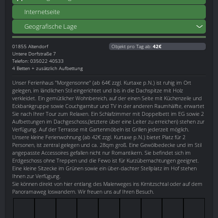
Internetseite
Geografische Lage
01855
Altendorf
Objekt pro Tag ab:
42€
Untere Dorfstraße 7
Telefon: 035022 40533
4 Betten + zusätzlich Aufbettung
Unser Ferienhaus "Morgensonne" (ab 64€ zzgl. Kurtaxe p.N.) ist ruhig im Ort
gelegen, im ländlichen Stil eingerichtet und bis in die Dachspitze mit Holz
verkleidet. Ein gemütlicher Wohnbereich, auf der einen Seite mit Küchenzeile und
Eckbankgruppe sowie Couchgarnitur und TV in der anderen Raumhälfte, erwartet
Sie nach Ihrer Tour zum Relaxen. Ein Schlafzimmer mit Doppelbett im EG sowie 2
Aufbettungen im Dachgeschoss,(letztere über eine Leiter zu erreichen) stehen zur
Verfügung. Auf der Terrasse mit Gartenmöbeln ist Grillen jederzeit möglich.
Unsere kleine Ferienwohnung (ab 42€ zzgl. Kurtaxe p.N.) bietet Platz für 2
Personen, ist zentral gelegen und ca. 28qm groß. Eine Gewölbedecke und im Stil
angepasste Accessoires gefallen nicht nur Romantikern. Sie befindet sich im
Erdgeschoss ohne Treppen und die Fewo ist für Kurzübernachtungen geeignet.
Eine kleine Sitzecke im Grünen sowie ein über-dachter Stellplatz im Hof stehen
Ihnen zur Verfügung.
Sie können direkt von hier entlang des Malerweges ins Kirnitzschtal oder auf dem
Panoramaweg loswandern. Wir freuen uns auf Ihren Besuch.