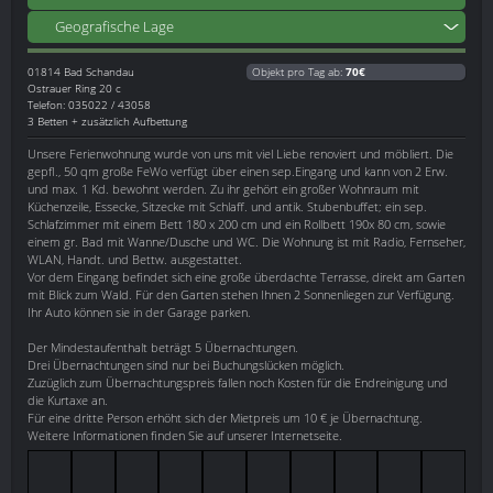
Geografische Lage
01814
Bad Schandau
Objekt pro Tag ab:
70€
Ostrauer Ring 20 c
Telefon: 035022 / 43058
3 Betten + zusätzlich Aufbettung
Unsere Ferienwohnung wurde von uns mit viel Liebe renoviert und möbliert. Die
gepfl., 50 qm große FeWo verfügt über einen sep.Eingang und kann von 2 Erw.
und max. 1 Kd. bewohnt werden. Zu ihr gehört ein großer Wohnraum mit
Küchenzeile, Essecke, Sitzecke mit Schlaff. und antik. Stubenbuffet; ein sep.
Schlafzimmer mit einem Bett 180 x 200 cm und ein Rollbett 190x 80 cm, sowie
einem gr. Bad mit Wanne/Dusche und WC. Die Wohnung ist mit Radio, Fernseher,
WLAN, Handt. und Bettw. ausgestattet.
Vor dem Eingang befindet sich eine große überdachte Terrasse, direkt am Garten
mit Blick zum Wald. Für den Garten stehen Ihnen 2 Sonnenliegen zur Verfügung.
Ihr Auto können sie in der Garage parken.
Der Mindestaufenthalt beträgt 5 Übernachtungen.
Drei Übernachtungen sind nur bei Buchungslücken möglich.
Zuzüglich zum Übernachtungspreis fallen noch Kosten für die Endreinigung und
die Kurtaxe an.
Für eine dritte Person erhöht sich der Mietpreis um 10 € je Übernachtung.
Weitere Informationen finden Sie auf unserer Internetseite.