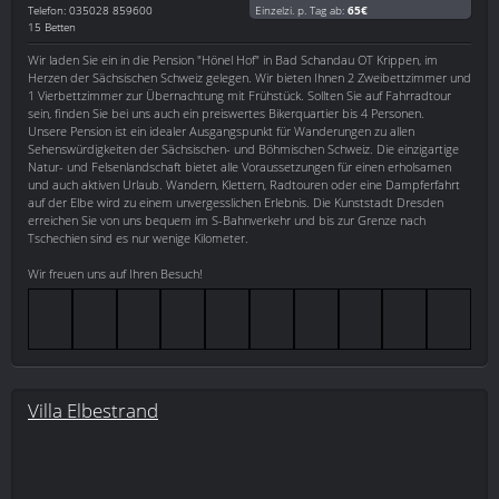
Telefon: 035028 859600
Einzelzi. p. Tag ab:
65€
15 Betten
Wir laden Sie ein in die Pension "Hönel Hof" in Bad Schandau OT Krippen, im
Herzen der Sächsischen Schweiz gelegen. Wir bieten Ihnen 2 Zweibettzimmer und
1 Vierbettzimmer zur Übernachtung mit Frühstück. Sollten Sie auf Fahrradtour
sein, finden Sie bei uns auch ein preiswertes Bikerquartier bis 4 Personen.
Unsere Pension ist ein idealer Ausgangspunkt für Wanderungen zu allen
Sehenswürdigkeiten der Sächsischen- und Böhmischen Schweiz. Die einzigartige
Natur- und Felsenlandschaft bietet alle Voraussetzungen für einen erholsamen
und auch aktiven Urlaub. Wandern, Klettern, Radtouren oder eine Dampferfahrt
auf der Elbe wird zu einem unvergesslichen Erlebnis. Die Kunststadt Dresden
erreichen Sie von uns bequem im S-Bahnverkehr und bis zur Grenze nach
Tschechien sind es nur wenige Kilometer.
Wir freuen uns auf Ihren Besuch!
Villa Elbestrand