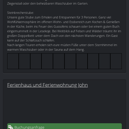
Ziegenstall oder den beheizbaren Waschzuber im Garten.
Steinbrecherstube:
Unsere gute Stube zum Erholen und Entspannen für 3 Personen. Ganz viel
Wohlfühlatmosphäre im offenen Wohn- und Essbereich zum Kochen & Genießen
in der Küche, beim ins Feuer des Gussofens schauen oder bei einem guten Buch
eingemummelt in der Lesekoje. Bei Weitblick auf Felsen und Wälder träumt ihr im
großen Doppelbett unter dem Dach von den nächsten Wanderungen. Ein Gast
kann auf der Schlafcouch schlafen.
Nach langen Touren erholen sich eure müden Füße unter dem Sternhimmel im
warmen Waschzuber oder in der Sauna auf dem Hang.
Ferienhaus und Ferienwohnung John
Buchungsanfrage