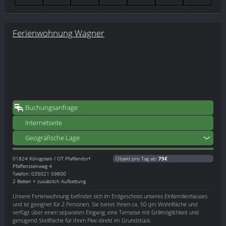
Ferienwohnung Wagner
Buchungsanfrage
Internetseite
Geografische Lage
01824
Königstein / OT Pfaffendorf
Objekt pro Tag ab:
75€
Pfaffensteinweg 4
Telefon: 035021 59800
2 Betten + zusätzlich Aufbettung
Unsere Ferienwohnung befindet sich im Erdgeschoss unseres Einfamilienhauses
und ist geeignet für 2 Personen. Sie bietet Ihnen ca. 50 qm Wohnfläche und
verfügt über einen separaten Eingang, eine Terrasse mit Grillmöglichkeit und
genügend Stellfläche für Ihren Pkw direkt im Grundstück.