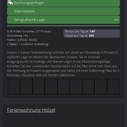
Buchungsanfrage
Internetseite
Geografische Lage
01814
Bad Schandau, OT Prossen
Person pro Tag ab:
18€
Gründelweg 14a
Objekt pro Tag ab:
36€
Telefon: 035022 40332
2 Betten + zusätzlich Aufbettung
Unsere 2 Sterne Ferienwohnung befindet sich direkt am Elbradweg in Prossen in
idyllischer Lage im Herzen der Sächsischen Schweiz. Sie ist zentraler
Ausgangspunkt für Ausflüge und Wanderungen in das Elbsandsteingebirge.
Genießen Sie den unverbauten Panoramablick auf die Elbe direkt vom Haus aus.
Die Wohnung ist modern ausgestattet und bietet mit einer Aufbettung Platz für 3
Personen. Haustiere sind uns herzlich willkommen.
Ferienwohnung Hölzel