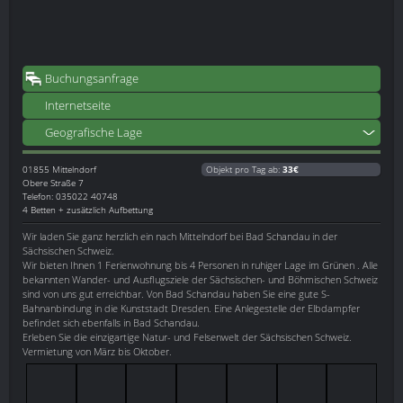
Buchungsanfrage
Internetseite
Geografische Lage
01855
Mittelndorf
Objekt pro Tag ab:
33€
Obere Straße 7
Telefon: 035022 40748
4 Betten + zusätzlich Aufbettung
Wir laden Sie ganz herzlich ein nach Mittelndorf bei Bad Schandau in der
Sächsischen Schweiz.
Wir bieten Ihnen 1 Ferienwohnung bis 4 Personen in ruhiger Lage im Grünen . Alle
bekannten Wander- und Ausflugsziele der Sächsischen- und Böhmischen Schweiz
sind von uns gut erreichbar. Von Bad Schandau haben Sie eine gute S-
Bahnanbindung in die Kunststadt Dresden. Eine Anlegestelle der Elbdampfer
befindet sich ebenfalls in Bad Schandau.
Erleben Sie die einzigartige Natur- und Felsenwelt der Sächsischen Schweiz.
Vermietung von März bis Oktober.