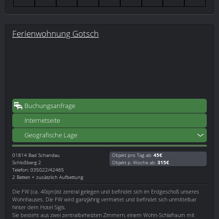
Ferienwohnung Gotsch
Buchungsanfrage
Internetseite
Geografische Lage
01814
Bad Schandau
Objekt pro Tag ab:
45€
Schloßberg 2
Objekt p. Woche ab:
315€
Telefon: 035022/42465
2 Betten + zusätzlich Aufbettung
Die FW (ca. 40qm)ist zentral gelegen und befindet sich im Erdgeschoß unseres
Wohnhauses. Die FW wird ganzjährig vermietet und befindet sich unmittelbar
hinter dem Hotel Sigls.
Sie besteht aus zwei zentralbeheizten Zimmern, einem Wohn-Schlafraum mit