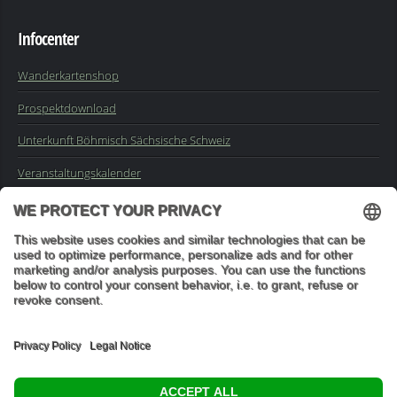
Infocenter
Wanderkartenshop
Prospektdownload
Unterkunft Böhmisch Sächsische Schweiz
Veranstaltungskalender
Kontakt
Impressum
Buchungsanfrage
Mail an die Redaktion
"In den Wäldern sind Dinge, über die nachzudenken man jahrelang
im Moos liegen könnte." (Franz Kafka)