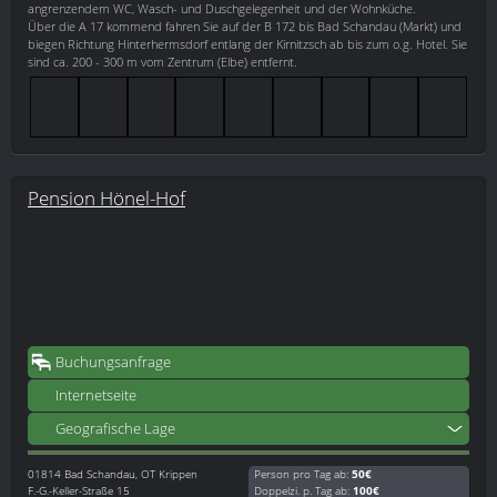
angrenzendem WC, Wasch- und Duschgelegenheit und der Wohnküche.
Über die A 17 kommend fahren Sie auf der B 172 bis Bad Schandau (Markt) und
biegen Richtung Hinterhermsdorf entlang der Kirnitzsch ab bis zum o.g. Hotel. Sie
sind ca. 200 - 300 m vom Zentrum (Elbe) entfernt.
Pension Hönel-Hof
Buchungsanfrage
Internetseite
Geografische Lage
01814
Bad Schandau, OT Krippen
Person pro Tag ab:
50€
F.-G.-Keller-Straße 15
Doppelzi. p. Tag ab:
100€