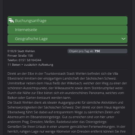
Buchungsanfrage
Internetseite
Geografische Lage
01829
Stadt Wehlen
Objekt pro Tag ab:
75€
Pirnaer Straße 156
Telefon: 0151 56164344
11 Betten + zusätzlich Aufbettung
Direkt an der Elbe in der Touristenstadt Stadt Wehlen befindet sich die Villa
Elbestrand inmitten der einzigartigen Landschaft der Sächsischen Schweiz.
Unmittelbar neben dem Haus fließt der Wilkebach, welcher den Weg zu einer der
schönsten Aussichtspunkte, der Wilkeaussicht sowie dem Steinbruchpfad weist.
Durch die Nähe zur Elbe bietet sich ein wunderschönes Panorama, welches vom
Balkon oder Garten bestaunt werden kann.
Die Stadt Wehlen dient als idealer Ausgangspunkt für sämtliche Aktivitäten und
Sehenswürdigkeiten der Sächsischen Schweiz. Der direkt vor dem Haus liegende
Elberadweg führt Sie dabei auf entspanntem Wege zu sämtlichen Zielen und
Abenteuern im Elbsandsteingebirge. Gut zu erreichen sind von hier unter
anderem Prag, Dresden, Meißen, Radebeul oder das Osterzgebirge.
Genießen Sie Ihren Urlaub in einer unserer gemütlichen Ferienwohnungen. In der
herrlich, ruhigen Lage nur wenige Kilometer von Dresden entfernt können Sie Ihre