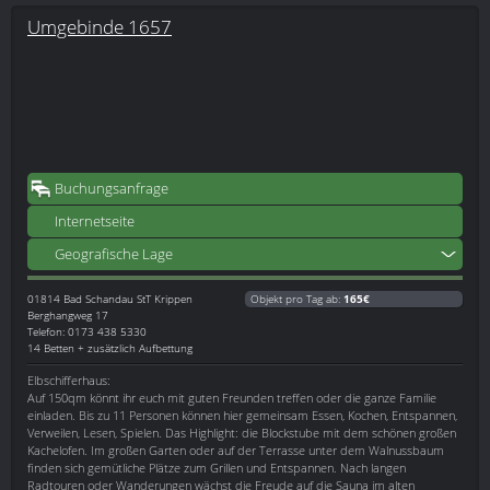
Umgebinde 1657
Buchungsanfrage
Internetseite
Geografische Lage
01814
Bad Schandau StT Krippen
Objekt pro Tag ab:
165€
Berghangweg 17
Telefon: 0173 438 5330
14 Betten + zusätzlich Aufbettung
Elbschifferhaus:
Auf 150qm könnt ihr euch mit guten Freunden treffen oder die ganze Familie
einladen. Bis zu 11 Personen können hier gemeinsam Essen, Kochen, Entspannen,
Verweilen, Lesen, Spielen. Das Highlight: die Blockstube mit dem schönen großen
Kachelofen. Im großen Garten oder auf der Terrasse unter dem Walnussbaum
finden sich gemütliche Plätze zum Grillen und Entspannen. Nach langen
Radtouren oder Wanderungen wächst die Freude auf die Sauna im alten