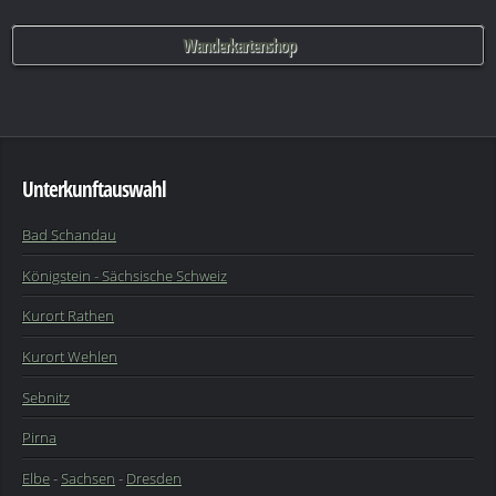
Wanderkartenshop
Unterkunftauswahl
Bad Schandau
Königstein - Sächsische Schweiz
Kurort Rathen
Kurort Wehlen
Sebnitz
Pirna
Elbe
-
Sachsen
-
Dresden