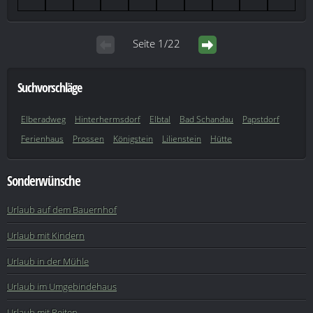
Seite 1/22
Suchvorschläge
Elberadweg
Hinterhermsdorf
Elbtal
Bad Schandau
Papstdorf
Ferienhaus
Prossen
Königstein
Lilienstein
Hütte
Sonderwünsche
Urlaub auf dem Bauernhof
Urlaub mit Kindern
Urlaub in der Mühle
Urlaub im Umgebindehaus
Urlaub mit Reiten