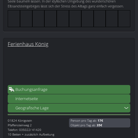
Seele baumeln lassen. In der idyllischen Umgebung des wunderschönen
Elbsandsteingebirges lässt sich der Stress des Alltags ganz einfach vergessen.
Ferienhaus König
Buchungsanfrage
Internetseite
Geografische Lage
01824
Königstein
Person pro Tag ab:
17€
Pfaffensteinweg 2
Objekt pro Tag ab:
35€
Telefon: 035022/ 41420
10 Betten + zusätzlich Aufbettung