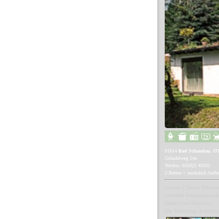
01814
Bad Schandau, OT
Gründelweg 14a
Telefon: 035022 40332
2 Betten + zusätzlich Aufb
Unsere 2 Sterne Ferienw
zentraler Ausgangspunk
direkt vom Haus aus.
Die Wohnung ist modern 