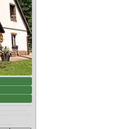
hen Schweiz. Sie ist
oramablick auf die Elbe
willkommen.