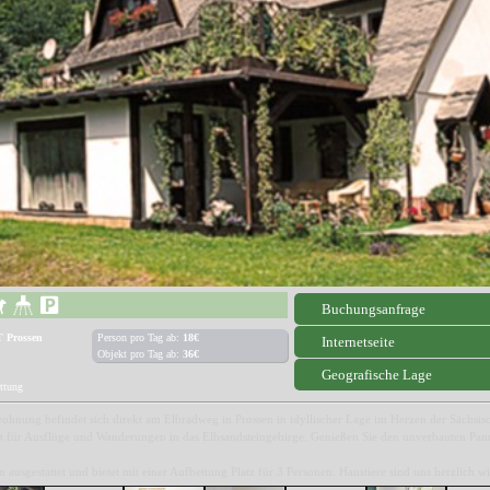
Buchungsanfrage
 Prossen
Person pro Tag ab:
18€
Internetseite
Objekt pro Tag ab:
36€
Geografische Lage
ettung
ohnung befindet sich direkt am Elbradweg in Prossen in idyllischer Lage im Herzen der Sächsisc
t für Ausflüge und Wanderungen in das Elbsandsteingebirge. Genießen Sie den unverbauten Pan
ausgestattet und bietet mit einer Aufbettung Platz für 3 Personen. Haustiere sind uns herzlich 