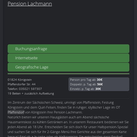
Pension Lachmann
Buchungsanfrage
Internetseite
Geografische Lage
01824
Königstein
Person pro Tag ab:
30€
Pfaffendorfer Str. 44
Doppelzi. p. Tag ab:
56€
Telefon: 035021 597307
Einzelzi. p. Tag ab:
30€
19 Betten + zusätzlich Aufbettung
Im Zentrum der Sächsischen Schweiz, umringt von Pfaffenstein, Festung
Königstein und dem Quirl-Felsen, finden Sie in ruhiger, idyllischer Lage im OT
Pfaffendorf
von Königstein Ihre Pension Lachmann.
Natürlich bieten wir unseren Hausgästen auch am Abend sächsische
Hausmannskost zu kühlen Getränken an. In unserem Restaurant bedienen wir Sie
jeden Abend ab 18 Uhr. Entscheiden Sie sich doch für unser Halbpension-Spezial
und suchen Sie sich für Ihr 2-Gänge-Menü Ihre Gerichte aus der gesamten Karte
heraus! Egal ob a la carte oder als Halbpension, Sie entscheiden ganz flexibel!