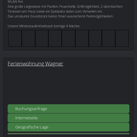
WLAN frei.
Eine große Liegewiese mit Pavilion, Feuerstelle, Grillmöglichkeit, 2 überdachten
Terassen am Haus sowie ein Spielplatz laden zum Verweilen ein.
Das umzäunte Grundstück bietet Ihnen ausreichend Parkmöglichkeiten.
Unsere Mindestaufenthaltszeit beträgt 4 Nächte.
Ferienwohnung Wagner
Buchungsanfrage
Internetseite
Geografische Lage