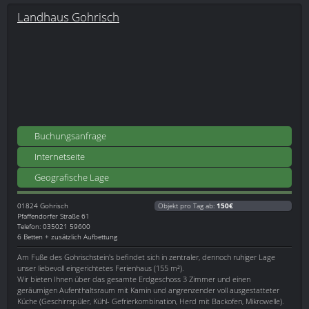
Landhaus Gohrisch
Buchungsanfrage
Internetseite
Geografische Lage
01824
Gohrisch
Objekt pro Tag ab:
150€
Pfaffendorfer Straße 61
Telefon: 035021 59600
6 Betten + zusätzlich Aufbettung
Am Fuße des Gohrischstein's befindet sich in zentraler, dennoch ruhiger Lage
unser liebevoll eingerichtetes Ferienhaus (155 m²).
Wir bieten Ihnen über das gesamte Erdgeschoss 3 Zimmer und einen
geräumigen Aufenthaltsraum mit Kamin und angrenzender voll ausgestatteter
Küche (Geschirrspüler, Kühl- Gefrierkombination, Herd mit Backofen, Mikrowelle).