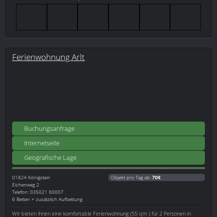
Ferienwohnung Arlt
Buchungsanfrage
Internetseite
Geografische Lage
01824
Königstein
Objekt pro Tag ab:
70€
Eichenweg 2
Telefon: 035021 60007
6 Betten + zusätzlich Aufbettung
Wir bieten ihnen eine komfortable Ferienwohnung (55 qm ) für 2 Personen in