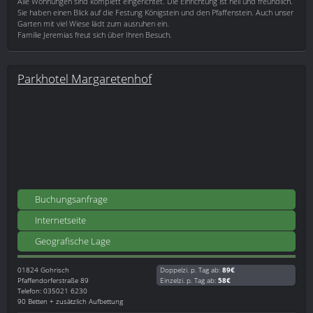
Alle Wohnungen sind komplett eingerichtet. Die Einrichtung ist hell und freundlich.
Sie haben einen Blick auf die Festung Königstein und den Pfaffenstein. Auch unser
Garten mit viel Wiese lädt zum ausruhen ein.
Familie Jeremias freut sich über Ihren Besuch.
Parkhotel Margaretenhof
Buchungsanfrage
Internetseite
Geografische Lage
01824
Gohrisch
Doppelzi. p. Tag ab:
89€
Pfaffendorferstraße 89
Einzelzi. p. Tag ab:
58€
Telefon: 035021 6230
90 Betten + zusätzlich Aufbettung