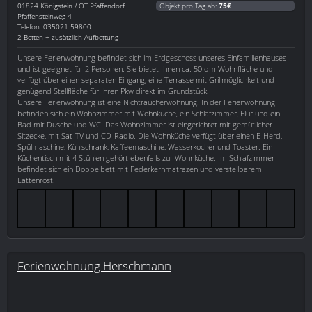
01824
Königstein / OT Pfaffendorf
Objekt pro Tag ab:
75€
Pfaffensteinweg 4
Telefon: 035021 59800
2 Betten + zusätzlich Aufbettung
Unsere Ferienwohnung befindet sich im Erdgeschoss unseres Einfamilienhauses
und ist geeignet für 2 Personen. Sie bietet Ihnen ca. 50 qm Wohnfläche und
verfügt über einen separaten Eingang, eine Terrasse mit Grillmöglichkeit und
genügend Stellfläche für Ihren Pkw direkt im Grundstück.
Unsere Ferienwohnung ist eine Nichtraucherwohnung. In der Ferienwohnung
befinden sich ein Wohnzimmer mit Wohnküche, ein Schlafzimmer, Flur und ein
Bad mit Dusche und WC. Das Wohnzimmer ist eingerichtet mit gemütlicher
Sitzecke, mit Sat-TV und CD-Radio. Die Wohnküche verfügt über einen E-Herd,
Spülmaschine, Kühlschrank, Kaffeemaschine, Wasserkocher und Toaster. Ein
Küchentisch mit 4 Stühlen gehört ebenfalls zur Wohnküche. Im Schlafzimmer
befindet sich ein Doppelbett mit Federkernmatrazen und verstellbarem
Lattenrost.
Ferienwohnung Herschmann