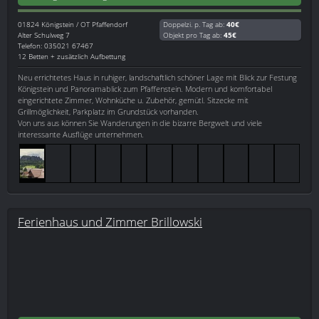
01824
Königstein / OT Pfaffendorf
Doppelzi. p. Tag ab:
40€
Alter Schulweg 7
Objekt pro Tag ab:
45€
Telefon: 035021 67467
12 Betten + zusätzlich Aufbettung
Neu errichtetes Haus in ruhiger, landschaftlich schöner Lage mit Blick zur Festung
Königstein und Panoramablick zum Pfaffenstein. Modern und komfortabel
eingerichtete Zimmer, Wohnküche u. Zubehör, gemütl. Sitzecke mit
Grillmöglichkeit, Parkplatz im Grundstück vorhanden.
Von uns aus können Sie Wanderungen in die bizarre Bergwelt und viele
interessante Ausflüge unternehmen.
Ferienhaus und Zimmer Brillowski