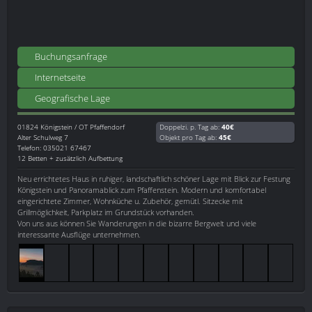
Buchungsanfrage
Internetseite
Geografische Lage
01824
Königstein / OT Pfaffendorf
Doppelzi. p. Tag ab:
40€
Alter Schulweg 7
Objekt pro Tag ab:
45€
Telefon: 035021 67467
12 Betten + zusätzlich Aufbettung
Neu errichtetes Haus in ruhiger, landschaftlich schöner Lage mit Blick zur Festung
Königstein und Panoramablick zum Pfaffenstein. Modern und komfortabel
eingerichtete Zimmer, Wohnküche u. Zubehör, gemütl. Sitzecke mit
Grillmöglichkeit, Parkplatz im Grundstück vorhanden.
Von uns aus können Sie Wanderungen in die bizarre Bergwelt und viele
interessante Ausflüge unternehmen.