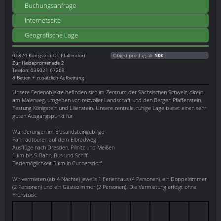
Buchungsanfrage
Internetseite
Geografische Lage
01824
Königstein OT Pfaffendorf
Objekt pro Tag ab:
50€
Zur Heidepromenade 2
Telefon: 035021 67269
8 Betten + zusätzlich Aufbettung
Unsere Ferienobjekte befinden sich im Zentrum der Sächsischen Schweiz, direkt
am Malerweg, umgeben von reizvoller Landschaft und den Bergen Pfaffenstein,
Festung Königstein und Lilienstein. Unsere zentrale, ruhige Lage bietet einen sehr
guten Ausgangspunkt für
Wanderungen im Elbsandsteingebirge
Fahrradtouren auf dem Elbradweg
Ausflüge nach Dresden, Pillnitz und Meißen
1 km bis S-Bahn, Bus und Schiff
Bademöglichkeit 5 km in Cunnersdorf
Wir vermieten (ab 4 Nächte) jeweils 1 Ferienhaus (4 Personen), ein Doppelzimmer
(2 Personen) und ein Gästezimmer (2 Personen). Die Vermietung erfolgt ohne
Frühstück.