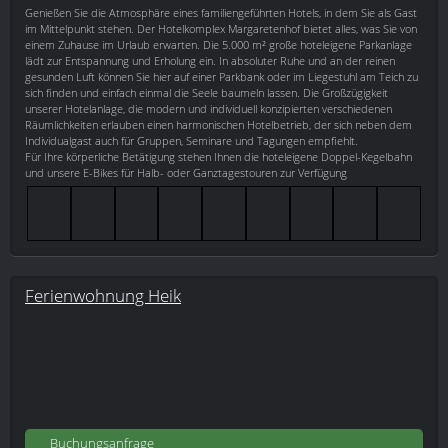
Genießen Sie die Atmosphäre eines familiengeführten Hotels, in dem Sie als Gast
im Mittelpunkt stehen. Der Hotelkomplex Margaretenhof bietet alles, was Sie von
einem Zuhause im Urlaub erwarten. Die 5.000 m² große hoteleigene Parkanlage
lädt zur Entspannung und Erholung ein. In absoluter Ruhe und an der reinen
gesunden Luft können Sie hier auf einer Parkbank oder im Liegestuhl am Teich zu
sich finden und einfach einmal die Seele baumeln lassen. Die Großzügigkeit
unserer Hotelanlage, die modern und individuell konzipierten verschiedenen
Räumlichkeiten erlauben einen harmonischen Hotelbetrieb, der sich neben dem
Individualgast auch für Gruppen, Seminare und Tagungen empfiehlt.
Für Ihre körperliche Betätigung stehen Ihnen die hoteleigene Doppel-Kegelbahn
und unsere E-Bikes für Halb- oder Ganztagestouren zur Verfügung
Ferienwohnung Heik
Buchungsanfrage