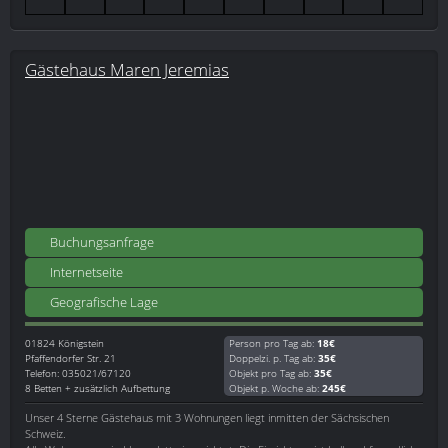
Gästehaus Maren Jeremias
Buchungsanfrage
Internetseite
Geografische Lage
01824
Königstein
Person pro Tag ab:
18€
Pfaffendorfer Str. 21
Doppelzi. p. Tag ab:
35€
Telefon: 035021/67120
Objekt pro Tag ab:
35€
8 Betten + zusätzlich Aufbettung
Objekt p. Woche ab:
245€
Unser 4 Sterne Gästehaus mit 3 Wohnungen liegt inmitten der Sächsischen
Schweiz.