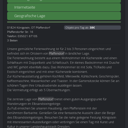
Internetseite
Geografische Lage
01824
Königstein, OT Pfaffendorf
Objekt pro Tag ab:
38€
Pfaffendorfer Str. 16
Telefon: 035021 67105
3 Betten
Unsere gemütliche Ferienwohnung ist für 2 bis 3 Personen eingerichtet und
befindet sich im Ortskern von
Pfaffendorf
in ländlicher Lage.
Die Ferienwohnung besteht aus einem Wohnzimmer mit Küchenzeile und einen
Schlafraum mit Doppelbett und Schlafcouch. Ein kleines Badezimmer mit Dusche
und WC gehört ebenfalls dazu. Das Wohnzimmer ist mit Sofa, TV,Radio und
Esstisch eingerichtet und mit einer Küchenzeile kombiniert.
Zur Küchenausstattung gehören Kochfeld, Mikrowelle, Kühlschrank, Geschirrspüler,
Kaffeemaschine, Wasserkocher und Toaster. In der Gartensitzecke können Sie an
schönen Tagen Ihre Urlaubsabende ausklingen lassen.
Die Vermietung erfolgt ab 5 Übernachtungen.
Die zentrale Lage von
Pfaffendorf
bietet einen guten Ausgangspunkt für
Wanderungen im Elbsandsteingebirge.
Zu Fuß erreichen Sie unseren Hausberg, den Pfaffenstein mit der
berühmten Barbarine. Genießen Sie eine fantastische Aussicht über die Berge
des Elbsandsteingebirges. Besuchen Sie die nahe gelegene Festung Königstein
mit interessanten Ausstellungen oder verbringen Sie einen Tag mit Kunst und
Kultur in unserer Landeshauptstadt Dresden.