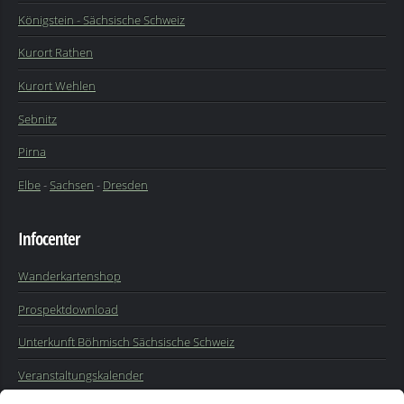
Königstein - Sächsische Schweiz
Kurort Rathen
Kurort Wehlen
Sebnitz
Pirna
Elbe
-
Sachsen
-
Dresden
Infocenter
Wanderkartenshop
Prospektdownload
Unterkunft Böhmisch Sächsische Schweiz
Veranstaltungskalender