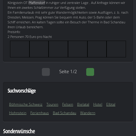
Königstein OT
Pfaffendorf
in ruhiger und zentraler Lage . Auf Anfrage können wir
Ihnen ein zweites Schlafzimmer zur Verfügung stellen.
Ein Familienurlaub mit sehr gute Wandermöglichkeiten sowie Ausflügen, z. b. nach
Dresden, Meissen, Prag können Sie bequem mit Auto, der S-Bahn oder dem
Schiff erreichen. An kalten Tagen sollte ein Besuch der Therme in Bad Schandau
ihren Urlaub bereichern.
Preisinfo:
2 Personen 70 Euro pro Nacht
Seite 1/2
Suchvorschläge
Böhmische Schweiz
Touren
Felsen
Bielatal
Hotel
Elbtal
Hohnstein
Ferienhaus
Bad Schandau
Wandern
Sonderwünsche