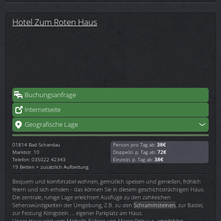
Hotel Zum Roten Haus
Buchungsanfrage
Internetseite
Geografische Lage
01814
Bad Schandau
Person pro Tag ab:
38€
Marktstr. 10
Doppelzi. p. Tag ab:
72€
Telefon: 035022 42343
Einzelzi. p. Tag ab:
38€
19 Betten + zusätzlich Aufbettung
Bequem und komfortabel wohnen, gemütlich speisen und genießen, fröhlich
feiern und sich erholen - das können Sie in diesem geschichtsträchtigen Haus.
Die zentrale, ruhige Lage erleichtert Ausflüge zu den zahlreichen
Sehenswürdigkeiten der Umgebung, Z.B. zu den
Schrammsteinen
, zur Bastei,
zur Festung Königstein ... eigener Parkplatz am Haus.
Unser Haus wird vom Michelin Führer, von Marco Polo u.a. empfohlen.