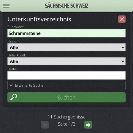
SÄCHSISCHE SCHWEIZ
Unterkunftsverzeichnis
Suchwort
:
Region:
Unterkunft:
Betten:
Erweiterte Suche
11 Suchergebnisse
Seite 1/2