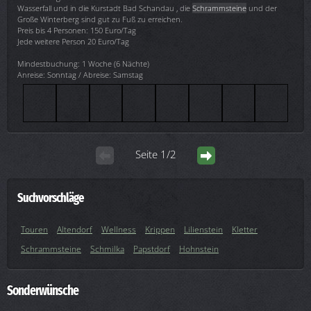
Wasserfall und in die Kurstadt Bad Schandau , die
Schrammsteine
und der
Große Winterberg sind gut zu Fuß zu erreichen.
Preis bis 4 Personen: 150 Euro/Tag
Jede weitere Person 20 Euro/Tag
Mindestbuchung: 1 Woche (6 Nächte)
Anreise: Sonntag / Abreise: Samstag
Seite 1/2
Suchvorschläge
Touren
Altendorf
Wellness
Krippen
Lilienstein
Kletter
Schrammsteine
Schmilka
Papstdorf
Hohnstein
Sonderwünsche