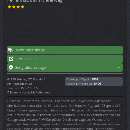
Buchungsanfrage
Internetseite
Geografische Lage
01855
Sebnitz, OT Altendorf
Objekt pro Tag ab:
150€
Am Hegebusch 20
Objekt p. Woche ab:
840€
Telefon: 035022 50777
7 Betten + zusätzlich Aufbettung
Unser neu errichtetes Ferienhaus befindet sich unweit des Malerweges
oberhalb des romantischen Kirnitzschtals. Das Haus verfügt auf 125 qm und 2
Etagen über insgesamt 4 Schlafzimmer für 7 Personen. Auf der Liegewiese und
der Terrasse am Haus können Sie entspannen. Zum Haus gehört ebenso eine
Garage sowie weitere PKW-Stellplätze. Die direkte Lage am Waldesrand
garantiert ihnen eine ruhigen und erholsamen Aufenthalt. Bekannte Wander-
und Ausflugsziele wie die historische Kirnitzschtalbahn zum Lichtenhainer