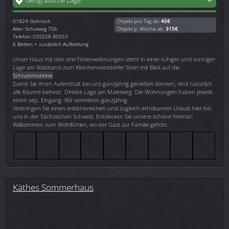
01824
Gohrisch
Objekt pro Tag ab:
45€
Alter Schulweg 70b
Objekt p. Woche ab:
315€
Telefon: 035028 80553
6 Betten + zusätzlich Aufbettung
Unser Haus mit den drei Ferienwohnungen steht in einer ruhiger und sonniger
Lage am Waldrand zum Kleinhennersdorfer Stein mit Blick auf die
Schrammsteine
.
Damit Sie Ihren Aufenthalt bei uns ganzjährig genießen können, sind natürlich
alle Räume beheizt. Direkte Lage am Malerweg. Die Wohnungen haben jeweils
einen sep. Eingang. Wir vermieten ganzjährig.
Verbringen Sie einen erlebnisreichen und zugleich erholsamen Urlaub hier bei
uns in der Sächsischen Schweiz. Entdecken Sie unsere schöne Heimat!
Willkommen zum Wohlfühlen, wo der Gast zur Familie gehört.
Käthes Sommerhaus