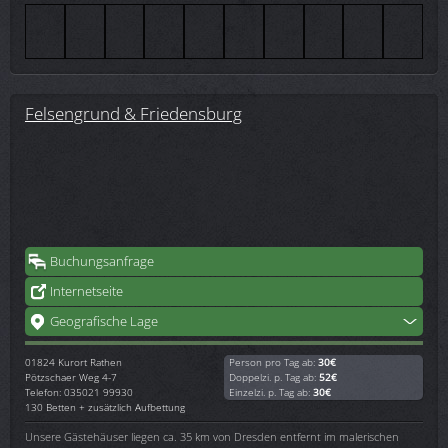
Felsengrund & Friedensburg
Buchungsanfrage
Internetseite
Geografische Lage
01824
Kurort Rathen
Person pro Tag ab:
30€
Pötzschaer Weg 4-7
Doppelzi. p. Tag ab:
52€
Telefon: 035021 99930
Einzelzi. p. Tag ab:
30€
130 Betten + zusätzlich Aufbettung
Unsere Gästehäuser liegen ca. 35 km von Dresden entfernt im malerischen