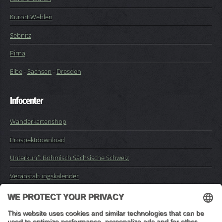
Kurort Wehlen
Sebnitz
Pirna
Elbe
-
Sachsen
-
Dresden
Infocenter
Wanderkartenshop
Prospektdownload
Unterkunft Böhmisch Sächsische Schweiz
Veranstaltungskalender
Kontakt