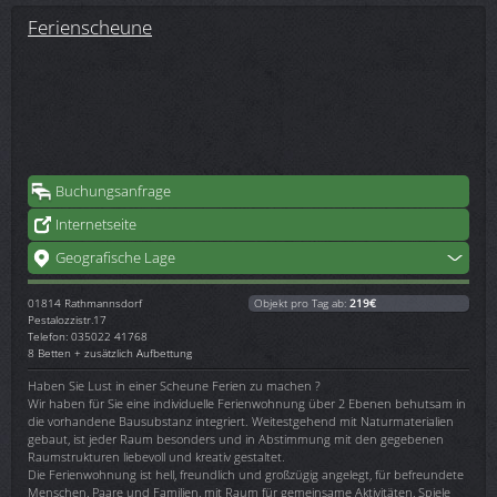
Ferienscheune
Buchungsanfrage
Internetseite
Geografische Lage
01814
Rathmannsdorf
Objekt pro Tag ab:
219€
Pestalozzistr.17
Telefon: 035022 41768
8 Betten + zusätzlich Aufbettung
Haben Sie Lust in einer Scheune Ferien zu machen ?
Wir haben für Sie eine individuelle Ferienwohnung über 2 Ebenen behutsam in
die vorhandene Bausubstanz integriert. Weitestgehend mit Naturmaterialien
gebaut, ist jeder Raum besonders und in Abstimmung mit den gegebenen
Raumstrukturen liebevoll und kreativ gestaltet.
Die Ferienwohnung ist hell, freundlich und großzügig angelegt, für befreundete
Menschen, Paare und Familien, mit Raum für gemeinsame Aktivitäten, Spiele