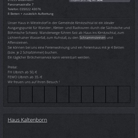
Panoramastraße 7
Telefon: 035022 43076
8 Betten + zusätzlich Aufbettung
Unser Haus in Mittelndorf in der Gemeinde Kirnitzschtal ist ein idealer
Ausgangspunkt für Wander-, Kletter- und Radtouren durch die Sächsische und
Böhmische Schweiz. Wanderwege führen fast ab Haus ins Kirnitzschtal, zum
Lichtenhainer Wasserfall, zum Kuhstall, zu den
Schrammsteinen
und
Affensteinen.
Sie können bei uns eine Ferienwohnung und ein Ferienhaus mit je 4 Betten
(bzw. je 2 Schlafzimmer) buchen.
Ein täglicher Brötchenservice kann vereinbart werden.
Preise:
FH Ulbrich ab 50,-€
FEWO Ulbrich ab 35.-€
Wir freuen uns auf Ihren Besuch !
Haus Kaltenborn