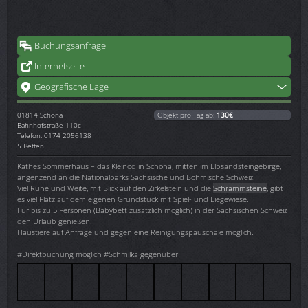
Buchungsanfrage
Internetseite
Geografische Lage
01814
Schöna
Objekt pro Tag ab:
130€
Bahnhofstraße 110c
Telefon: 0174 2056138
5 Betten
Käthes Sommerhaus – das Kleinod in Schöna, mitten im Elbsandsteingebirge,
angenzend an die Nationalparks Sächsische und Böhmische Schweiz.
Viel Ruhe und Weite, mit Blick auf den Zirkelstein und die
Schrammsteine
, gibt
es viel Platz auf dem eigenen Grundstück mit Spiel- und Liegewiese.
Für bis zu 5 Personen (Babybett zusätzlich möglich) in der Sächsischen Schweiz
den Urlaub genießen!
Haustiere auf Anfrage und gegen eine Reinigungspauschale möglich.
#Direktbuchung möglich #Schmilka gegenüber