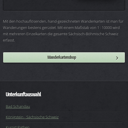
Mit den hochauflösenden, hand-gezeichneten Wanderkarten ist man für
Wanderungen bestens gerüstet. Mit einem Maßstab von 1 : 10000 wird
mit mehreren Einzelkarten die gesamte Sächsisch-Böhmische Schweiz
erfasst.
Wanderkartenshop
Unterkunftauswahl
Bad Schandau
Königstein - Sächsische Schweiz
Kurort Rathen