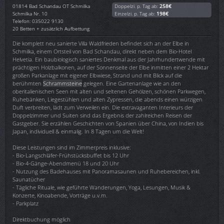
01814
Bad Schandau OT Schmilka
Doppelzi. p. Tag ab:
258€
Schmilka Nr. 10
Einzelzi. p. Tag ab:
198€
Telefon: 035022 9130
20 Betten + zusätzlich Aufbettung
Die komplett neu sanierte Villa Waldfrieden befindet sich an der Elbe in
Schmilka, einem Ortsteil von Bad Schandau, direkt neben dem Bio-Hotel
Helvetia. Ein baubiologisch saniertes Denkmal aus der Jahrhundertwende mit
prächtigen Holzbalkonen, auf der Sonnenseite der Elbe inmitten einer 2 Hektar
großen Parkanlage mit eigener Elbwiese, Strand und mit Blick auf die
berühmten
Schrammsteine
gelegen. Eine Gartenanlage wie an den
oberitalienischen Seen mit alten und seltenen Gehölzen, schönen Parkwegen,
Ruhebänken, Liegestühlen und alten Zypressen, die abends einen würzigen
Duft verbreiten, lädt zum Verweilen ein. Die extravaganten Interieurs der
Doppelzimmer und Suiten sind das Ergebnis der zahlreichen Reisen der
Gastgeber. Sie erzählen Geschichten von Spanien über China, von Indien bis
Japan, individuell & einmalig. In 8 Tagen um die Welt!
Diese Leistungen sind im Zimmerpreis inklusive:
- Bio-Langschläfer-Frühstücksbuffet bis 12 Uhr
- Bio-4-Gänge-Abendmenü 18 und 20 Uhr
- Nutzung des Badehauses mit Panoramasaunen und Ruhebereichen, inkl.
Saunatücher
- Tägliche Rituale, wie geführte Wanderungen, Yoga, Lesungen, Musik &
Konzerte, Kinoabende, Vorträge u.v.m.
- Parkplatz
Direktbuchung möglich