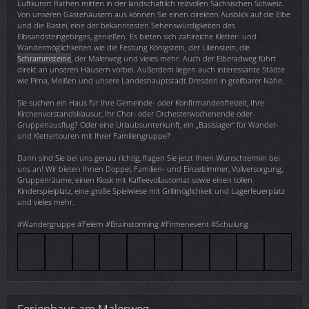
Luftkurort Rathen mitten in der landschaftlich reizvollen Sächsischen Schweiz.
Von unseren Gästehäusern aus können Sie einen direkten Ausblick auf die Elbe
und die Bastei, eine der bekanntesten Sehenswürdigkeiten des
Elbsandsteingebirges, genießen. Es bieten sich zahlreiche Kletter- und
Wandermöglichkeiten wie die Festung Königstein, der Lilienstein, die
Schrammsteine
, der Malerweg und vieles mehr. Auch der Elberadweg führt
direkt an unseren Häusern vorbei. Außerdem liegen auch interessante Städte
wie Pirna, Meißen und unsere Landeshauptstadt Dresden in greifbarer Nähe.
Sie suchen ein Haus für Ihre Gemeinde- oder Konfirmandenfreizeit, Ihre
Kirchenvorstandsklausur, Ihr Chor- oder Orchesterwochenende oder
Gruppenausflug? Oder eine Urlaubsunterkunft, ein „Basislager“ für Wander-
und Klettertouren mit Ihrer Familiengruppe?
Dann sind Sie bei uns genau richtig, fragen Sie jetzt Ihren Wunschtermin bei
uns an! Wir bieten Ihnen Doppel, Familien- und Einzelzimmer, Vollversorgung,
Gruppenräume, einen Kiosk mit Kaffeevollautomat sowie einen tollen
Kinderspielplatz, eine große Spielwiese mit Grillmöglichkeit und Lagerfeuerplatz
und vieles mehr.
#Wandergruppe #Feiern #Brainstorming #Firmenevent #Schulung
Ferienhaus am Malerweg