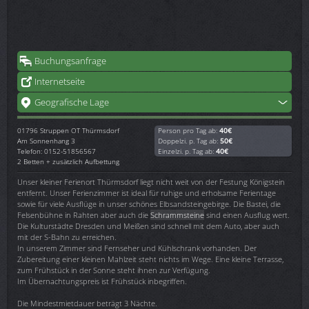
Buchungsanfrage
Internetseite
Geografische Lage
01796
Struppen OT Thürmsdorf
Person pro Tag ab:
40€
Am Sonnenhang 3
Doppelzi. p. Tag ab:
50€
Telefon: 0152-51856567
Einzelzi. p. Tag ab:
40€
2 Betten + zusätzlich Aufbettung
Unser kleiner Ferienort Thürmsdorf liegt nicht weit von der Festung Königstein
entfernt. Unser Ferienzimmer ist ideal für ruhige und erholsame Ferientage
sowie für viele Ausflüge in unser schönes Elbsandsteingebirge. Die Bastei, die
Felsenbühne in Rahten aber auch die
Schrammsteine
sind einen Ausflug wert.
Die Kulturstädte Dresden und Meißen sind schnell mit dem Auto, aber auch
mit der S-Bahn zu erreichen.
In unserem Zimmer sind Fernseher und Kühlschrank vorhanden. Der
Zubereitung einer kleinen Mahlzeit steht nichts im Wege. Eine kleine Terrasse,
zum Frühstück in der Sonne steht ihnen zur Verfügung.
Im Übernachtungspreis ist Frühstück inbegriffen.
Die Mindestmietdauer beträgt 3 Nächte.