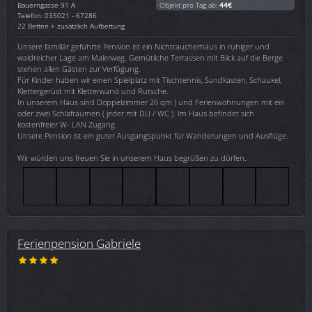
Bauerngasse 91 A
Objekt pro Tag ab:
44€
Telefon: 035021 - 67286
22 Betten + zusätzlich Aufbettung
Unsere familiär geführte Pension ist ein Nichtraucherhaus in ruhiger und
waldreicher Lage am Malerweg. Gemütliche Terrassen mit Blick auf die Berge
stehen allen Gästen zur Verfügung.
Für Kinder haben wir einen Spielplatz mit Tischtennis, Sandkasten, Schaukel,
Klettergerüst mit Kletterwand und Rutsche.
In unserem Haus sind Doppelzimmer 26 qm ) und Ferienwohnungen mit ein
oder zwei Schlafräumen ( jeder mit DU / WC ). Im Haus befindet sich
kostenfreier W- LAN Zugang.
Unsere Pension ist ein guter Ausgangspunkt für Wanderungen und Ausflüge.
Wir würden uns freuen Sie in unserem Haus begrüßen zu dürfen.
Ferienpension Gabriele