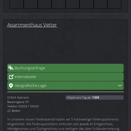
Apartmenthaus Vetter
Buchungsanfrage
Internetseite
Geografische Lage
01824
Gohrisch
Objekt pro Tag ab:
130€
Bauerngasse 97
Telefon: 035021 59250
22 Betten
In unserem neuen Feriendomizil haben wir 5 hochwertige Ferienapartments
eingerichtet. Die Ferienapartments befinden sich jeweils im Erdgeschoss,
Mittelgeschoss und Dachgeschoss und verfügen alle über Fußbodenheizung