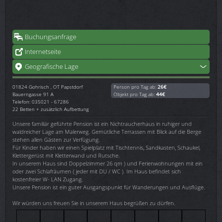
Buchungsanfrage
Internetseite
Geografische Lage
01824
Gohrisch , OT Papstdorf
Person pro Tag ab:
26€
Bauerngasse 91 A
Objekt pro Tag ab:
44€
Telefon: 035021 - 67286
22 Betten + zusätzlich Aufbettung
Unsere familiär geführte Pension ist ein Nichtraucherhaus in ruhiger und
waldreicher Lage am Malerweg. Gemütliche Terrassen mit Blick auf die Berge
stehen allen Gästen zur Verfügung.
Für Kinder haben wir einen Spielplatz mit Tischtennis, Sandkasten, Schaukel,
Klettergerüst mit Kletterwand und Rutsche.
In unserem Haus sind Doppelzimmer 26 qm ) und Ferienwohnungen mit ein
oder zwei Schlafräumen ( jeder mit DU / WC ). Im Haus befindet sich
kostenfreier W- LAN Zugang.
Unsere Pension ist ein guter Ausgangspunkt für Wanderungen und Ausflüge.
Wir würden uns freuen Sie in unserem Haus begrüßen zu dürfen.