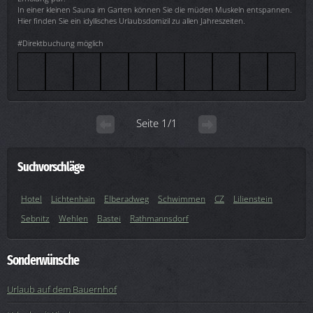
In einer kleinen Sauna im Garten können Sie die müden Muskeln entspannen.
Hier finden Sie ein idyllisches Urlaubsdomizil zu allen Jahreszeiten.
#Direktbuchung möglich
Seite 1/1
Suchvorschläge
Hotel
Lichtenhain
Elberadweg
Schwimmen
CZ
Lilienstein
Sebnitz
Wehlen
Bastei
Rathmannsdorf
Sonderwünsche
Urlaub auf dem Bauernhof