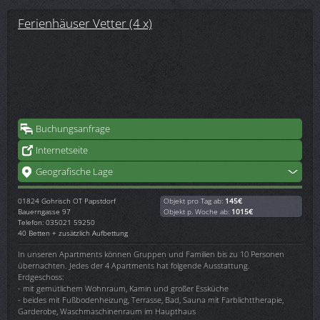
Ferienhäuser Vetter (4 x)
Buchungsanfrage
Internetseite
Geografische Lage
01824
Gohrisch OT Papstdorf
Objekt pro Tag ab:
145€
Bauerngasse 97
Objekt p. Woche ab:
1015€
Telefon: 035021 59250
40 Betten + zusätzlich Aufbettung
In unseren Apartments können Gruppen und Familien bis zu 10 Personen
übernachten. Jedes der 4 Apartments hat folgende Ausstattung.
Erdgeschoss:
- mit gemütlichem Wohnraum, Kamin und großer Essküche
- beides mit Fußbodenheizung, Terrasse, Bad, Sauna mit Farblichttherapie,
Garderobe, Waschmaschinenraum im Haupthaus