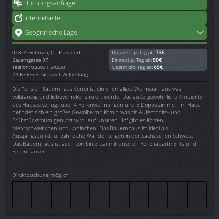
Buchungsanfrage
Internetseite
Geografische Lage
01824
Gohrisch, OT Papstdorf
Doppelzi. p. Tag ab:
73€
Bauerngasse 97
Einzelzi. p. Tag ab:
50€
Telefon: 035021 59250
Objekt pro Tag ab:
65€
24 Betten + zusätzlich Aufbettung
Die Pension Bauernhaus Vetter ist ein ehemaliges Wohnstallhaus was
vollständig und liebevoll rekonstruiert wurde. Das außergewöhnliche Ambiente
des Hauses verfügt über 4 Ferienwohnungen und 5 Doppelzimmer. Im Haus
befindet sich ein großes Gewölbe mit Kamin was als Aufenthalts- und
Frühstücksraum genutzt wird. Auf unseren Hof gibt es Katzen,
Mehrschweinchen und Kaninchen. Das Bauernhaus ist ideal als
Ausgangspunkt für zahlreiche Wanderrungen in der Sächsischen Schweiz.
Das Bauernhaus ist auch kombinierbar mit unseren Ferienapartments und
Ferienhäusern.
Direktbuchung möglich