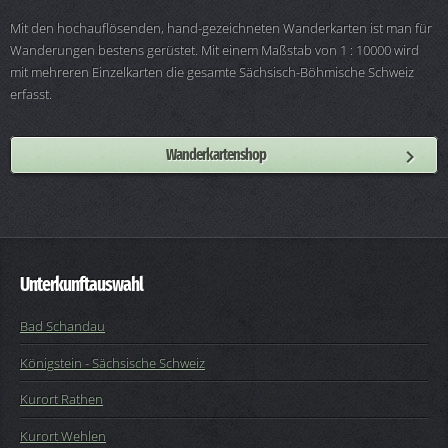
Mit den hochauflösenden, hand-gezeichneten Wanderkarten ist man für
Wanderungen bestens gerüstet. Mit einem Maßstab von 1 : 10000 wird
mit mehreren Einzelkarten die gesamte Sächsisch-Böhmische Schweiz
erfasst.
Wanderkartenshop
Unterkunftauswahl
Bad Schandau
Königstein - Sächsische Schweiz
Kurort Rathen
Kurort Wehlen