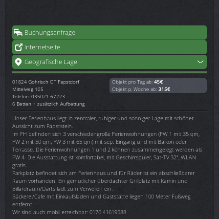
Buchungsanfrage
Internetseite
Geografische Lage
01824
Gohrisch OT Papstdorf
Objekt pro Tag ab:
45€
Mittelweg 105
Objekt p. Woche ab:
315€
Telefon: 035021 67223
6 Betten + zusätzlich Aufbettung
Unser Ferienhaus liegt in zentraler, ruhiger und sonniger Lage mit schöner
Aussicht zum Papststein.
Im FH befinden sich 3 verschiedengroße Ferienwohnungen (FW 1 mit 35 qm,
FW 2 mit 50 qm, FW 3 mit 65 qm) mit sep. Eingang und mit Balkon oder
Terrasse. Die Ferienwohnungen 1 und 2 können zusammengelegt werden als
FW 4. Die Ausstattung ist komfortabel, mit Geschirrspüler, Sat-TV 32", WLAN
gratis.
Parkplatz befindet sich am Ferienhaus und für Räder ist ein abschließbarer
Raum vorhanden. Ein gemütlicher überdachter Grillplatz mit Kamin und
Billardraum/Darts lädt zum Verweilen ein.
Bäckerei/Cafe mit Einkaufsladen und Gaststätte liegen 100 Meter Fußweg
entfernt.
Wir sind auch mobil erreichbar: 0176 41619588