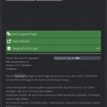
Buchungsanfrage
Internetseite
Geografische Lage
01824
Gohrisch OT Papstdorf
Objekt pro Tag ab:
85€
Alte Hauptstrasse 35
Telefon: 0177 8844441
23 Betten
Das in
Papstdorf
gelegene ehemalige Bauernhaus aus dem Jahre 1870 bietet
ein ländliches Refugium für Ruhe und Entspannung.
Die 4 individuellen und komplett ausgestatteten Apartments für 2-8 Gäste
verfügen alle über Terrasse oder Balkon.
Außerdem finden Sie besondere Elemente wie historisches Gewölbe, Sandstein
sowie antike Möbel.
Ein schöner Garten mit Wiese, alten Rosensorten, Sträuchern & Bäumen bietet
Erholung pur.