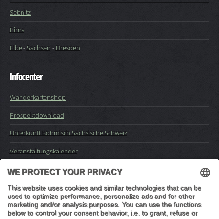
Sebnitz
Pirna
Elbe
-
Sachsen
-
Dresden
Infocenter
Wanderkartenshop
Prospektdownload
Unterkunft Böhmisch Sächsische Schweiz
Veranstaltungskalender
Kontakt
Impressum
Buchungsanfrage