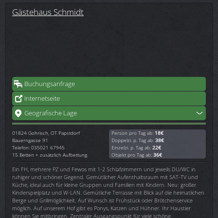
Gästehaus Schmidt
Buchungsanfrage
Internetseite
Geografische Lage
01824
Gohrisch, OT Papstdorf
Person pro Tag ab:
18€
Bauerngasse 91
Doppelzi. p. Tag ab:
38€
Telefon: 035021 67945
Einzelzi. p. Tag ab:
22€
15 Betten + zusätzlich Aufbettung
Objekt pro Tag ab:
36€
Ein FH, mehrere PZ und Fewos mit 1-2 Schlafzimmern und jeweils DU/WC in
ruhiger und schöner Gegend. Gemütlicher Aufenthaltsraum mit SAT-TV und
Küche, ideal auch für kleine Gruppen und Familien mit Kindern. Neu: großer
Kinderspielplatz und W-LAN. Gemütliche Terrasse mit Blick auf die heimatlichen
Berge und Grillmöglichkeit. Auf Wunsch ist Frühstück oder Brötchenservice
möglich. Auf unserem Hof gibt es Ponys, Katzen und Hühner. Ihr Haustier
können Sie mitbringen. Zentraler Ausgangspunkt für viele schöne