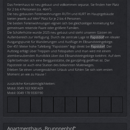
Das Ferienhaus ist neu gebaut und vollkommen separat. Sie finden hier Platz
für 2 bis 4 Personen (ca. 46m²).
Die neu gebauten Ferienwohnungen RUTH und KURT im Hauptgebäude
bieten jeweils auf 44m² Platz für je 2 bis 4 Personen.
Die beiden Ferienwohnungen eignen sich bei gleichzeitiger Anmietung für
gemeinsam reisende Paare oder größere Familien.
Die Schäferhütte wurde 2025 neu gebaut und steht unseren Gästen im
Außenbereich zur Verfügung. Durch die zentrale Lage ist
Papstdorf
ein idealer
Ausgangspunkt für Wanderungen und Ausflüge im Elbsandsteingebirge.
Der 451 Meter hohe Tafelberg "Papststein" liegt direkt bei
Papstdorf
. Der
Aufstieg erfolgt über Treppen und Felsspalten und man wird mit einem
atemberaubenden Rundblick über das Elbsandsteingebirge belohnt. Auf dem
Gipfel befindet sich eine Berggaststätte, die ganzjährig geöffnet ist. Der
Papststein ist auch eine Station des bekannten Malerweges.
Erleben Sie einen unvergesslichen Urlaub und fühlen Sie sich vom ersten
Moment an wie zu Hause !
zusätzliche Kontaktmöglichkeiten:
Mobil: 0049 163 9081429
Mobil: 0049 178 9330190
Apartmenthaus „Brunnnenhof“