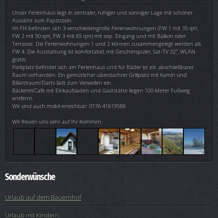
Unser Ferienhaus liegt in zentraler, ruhiger und sonniger Lage mit schöner
Aussicht zum Papststein.
Im FH befinden sich 3 verschiedengroße Ferienwohnungen (FW 1 mit 35 qm,
FW 2 mit 50 qm, FW 3 mit 65 qm) mit sep. Eingang und mit Balkon oder
Terrasse. Die Ferienwohnungen 1 und 2 können zusammengelegt werden als
FW 4. Die Ausstattung ist komfortabel, mit Geschirrspüler, Sat-TV 32", WLAN
gratis.
Parkplatz befindet sich am Ferienhaus und für Räder ist ein abschließbarer
Raum vorhanden. Ein gemütlicher überdachter Grillplatz mit Kamin und
Billardraum/Darts lädt zum Verweilen ein.
Bäckerei/Cafe mit Einkaufsladen und Gaststätte liegen 100 Meter Fußweg
entfernt.
Wir sind auch mobil erreichbar: 0176 41619588
Wir freuen uns sehr auf Ihr Kommen.
Sonderwünsche
Urlaub auf dem Bauernhof
Urlaub mit Kindern