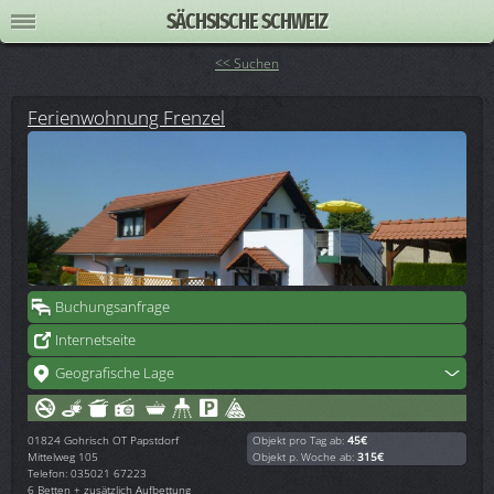
SÄCHSISCHE SCHWEIZ
<< Suchen
Ferienwohnung Frenzel
Buchungsanfrage
Internetseite
Geografische Lage
01824
Gohrisch OT Papstdorf
Objekt pro Tag ab:
45€
Mittelweg 105
Objekt p. Woche ab:
315€
Telefon: 035021 67223
6 Betten + zusätzlich Aufbettung