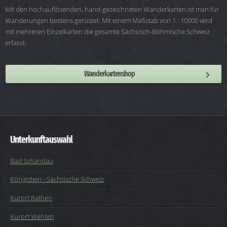
Mit den hochauflösenden, hand-gezeichneten Wanderkarten ist man für
Wanderungen bestens gerüstet. Mit einem Maßstab von 1 : 10000 wird
mit mehreren Einzelkarten die gesamte Sächsisch-Böhmische Schweiz
erfasst.
Wanderkartenshop
Unterkunftauswahl
Bad Schandau
Königstein - Sächsische Schweiz
Kurort Rathen
Kurort Wehlen