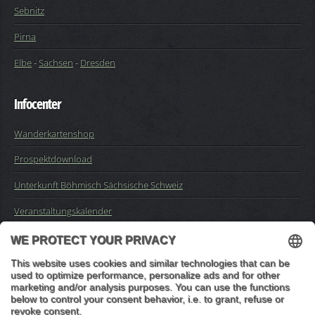
Sebnitz
Pirna
Elbe
-
Sachsen
-
Dresden
Infocenter
Wanderkartenshop
Prospektdownload
Unterkunft Böhmisch Sächsische Schweiz
Veranstaltungskalender
Kontakt
Impressum
Buchungsanfrage