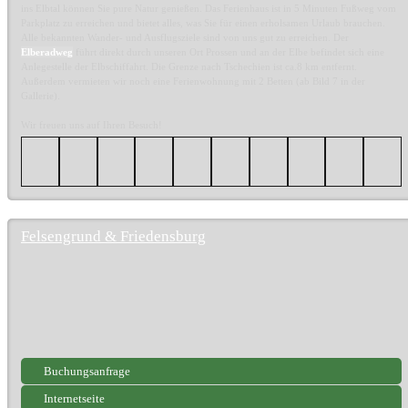
ins Elbtal können Sie pure Natur genießen. Das Ferienhaus ist in 5 Minuten Fußweg vom
Parkplatz zu erreichen und bietet alles, was Sie für einen erholsamen Urlaub brauchen.
Alle bekannten Wander- und Ausflugsziele sind von uns gut zu erreichen. Der
Elberadweg
führt direkt durch unseren Ort Prossen und an der Elbe befindet sich eine
Anlegestelle der Elbschiffahrt. Die Grenze nach Tschechien ist ca.8 km entfernt.
Außerdem vermieten wir noch eine Ferienwohnung mit 2 Betten (ab Bild 7 in der
Gallerie).
Wir freuen uns auf Ihren Besuch!
Felsengrund & Friedensburg
Buchungsanfrage
Internetseite