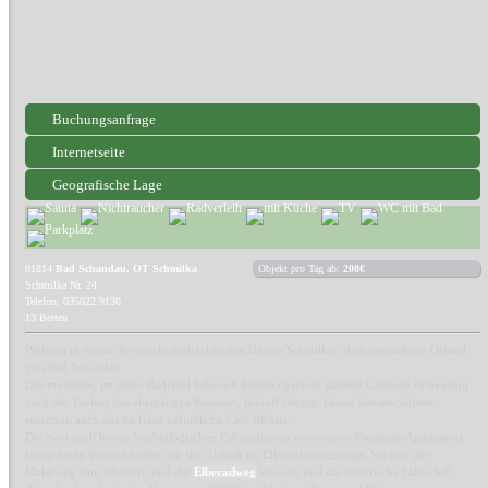
Buchungsanfrage
Internetseite
Geografische Lage
01814
Bad Schandau, OT Schmilka
Objekt pro Tag ab:
208€
Schmilka Nr. 24
Telefon: 035022 9130
13 Betten
Wohnen in einem der geschichtsträchtigsten Häuser Schmilkas, dem besonderen Ortsteil
von Bad Schandau.
Das mondäne, im edlen Bäderstil liebevoll denkmalgerecht sanierte Gebäude ist benannt
nach der Tochter des ehemaligen Besitzers, Rudolf Hering. Dieser bewirtschaftete
seinerzeit auch das im Haus befindliche Cafe Richter.
Die zwei nach besten baubiologischen Erkenntnissen renovierten Premium-Apartments
lassen keine Wünsche offen für den Urlaub im Elbsandsteingebirge. Wo sich der
Malerweg zum Wandern und der
Elberadweg
kreuzen und das historische Fährschiff