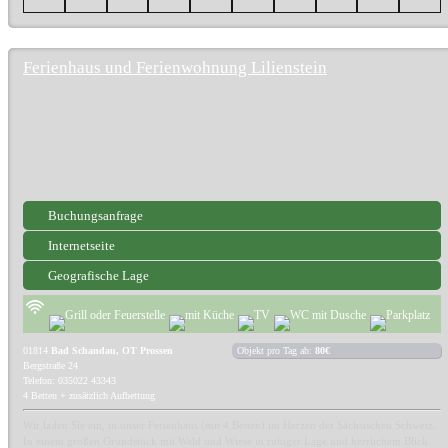
Ferienhaus und Ferienwohnung Lilienstein
Buchungsanfrage
Internetseite
Geografische Lage
01814
Bad Schandau, OT Prossen
Objekt pro Tag ab:
80€
Bergstraße 24
Telefon: 035022 43343
4 Betten + zusätzlich Aufbettung
Wir laden Sie ein, in unser Ferienhaus (mit 4 Betten) im Herzen der Sächsischen Schweiz.
In einem großen Grundstück mit Wald und Wiese in ruhiger Lage und herrlichem Blick