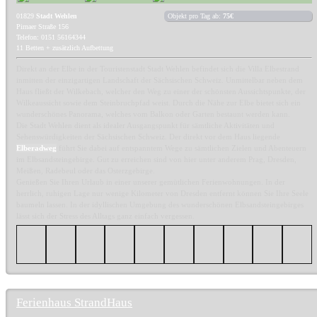
01829
Stadt Wehlen
Objekt pro Tag ab:
75€
Pirnaer Straße 156
Telefon: 0151 56164344
11 Betten + zusätzlich Aufbettung
Direkt an der Elbe in der Touristenstadt Stadt Wehlen befindet sich die Villa Elbestrand
inmitten der einzigartigen Landschaft der Sächsischen Schweiz. Unmittelbar neben dem
Haus fließt der Wilkebach, welcher den Weg zu einer der schönsten Aussichtspunkte, der
Wilkeaussicht sowie dem Steinbruchpfad weist. Durch die Nähe zur Elbe bietet sich ein
wunderschönes Panorama, welches vom Balkon oder Garten bestaunt werden kann.
Die Stadt Wehlen dient als idealer Ausgangspunkt für sämtliche Aktivitäten und
Sehenswürdigkeiten der Sächsischen Schweiz. Der direkt vor dem Haus liegende
Elberadweg
führt Sie dabei auf entspanntem Wege zu sämtlichen Zielen und Abenteuern
im Elbsandsteingebirge. Gut zu erreichen sind von hier unter anderem Prag, Dresden,
Meißen, Radebeul oder das Osterzgebirge.
Genießen Sie Ihren Urlaub in einer unserer gemütlichen Ferienwohnungen. In der
herrlich, ruhigen Lage nur wenige Kilometer von Dresden entfernt können Sie Ihre Seele
baumeln lassen. In der idyllischen Umgebung des wunderschönen Elbsandsteingebirges
lässt sich der Stress des Alltags ganz einfach vergessen.
Ferienhaus StrandHaus