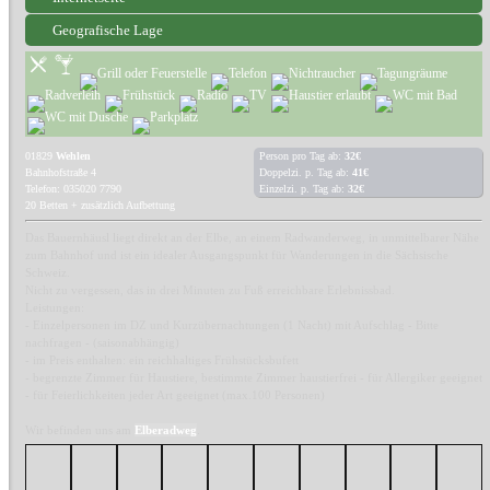
Geografische Lage
01829
Wehlen
Person pro Tag ab:
32€
Bahnhofstraße 4
Doppelzi. p. Tag ab:
41€
Telefon: 035020 7790
Einzelzi. p. Tag ab:
32€
20 Betten + zusätzlich Aufbettung
Das Bauernhäusl liegt direkt an der Elbe, an einem Radwanderweg, in unmittelbarer Nähe
zum Bahnhof und ist ein idealer Ausgangspunkt für Wanderungen in die Sächsische
Schweiz.
Nicht zu vergessen, das in drei Minuten zu Fuß erreichbare Erlebnissbad.
Leistungen:
- Einzelpersonen im DZ und Kurzübernachtungen (1 Nacht) mit Aufschlag - Bitte
nachfragen - (saisonabhängig)
- im Preis enthalten: ein reichhaltiges Frühstücksbufett
- begrenzte Zimmer für Haustiere, bestimmte Zimmer haustierfrei - für Allergiker geeignet
- für Feierlichkeiten jeder Art geeignet (max.100 Personen)
Wir befinden uns am
Elberadweg
.