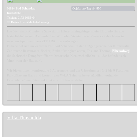
01814
Bad Schandau
Objekt pro Tag ab:
80€
Kirchstraße 3
Telefon: 0173 9065404
26 Betten + zusätzlich Aufbettung
Die Sächsisch-Böhmische Schweiz im Elbsandsteingebirge ist ein Eldorado für alle
Naturliebhaber und Aktivurlauber. Wir laden Sie ein die schönste Zeit des Jahres in
unserem Apartmenthaus ZENTRAL zu verbringen.
Es befindet sich im Zentrum von Bad Schandau in der Fußgängerzone der Kirchstraße.
Zahlreiche Restaurants, Bäcker, Einkaufsmöglichkeiten, Toskana Therme,
Elberadweg
,
die Sächsische Dampfschifffahrt, historische Kirnitzschtalbahn - all das befindet sich
"direkt vor der Haustür".
Wir bieten ihnen komfortable 6 Apartments und ein Gästezimmer für 2 bis 6 Personen.
Parkplätze am Haus und kostenfreies W-LAN sind selbstverständlich vorhanden.
Fahrräder können Sie direkt bei uns im Haus ausleihen.
Villa Thusnelda