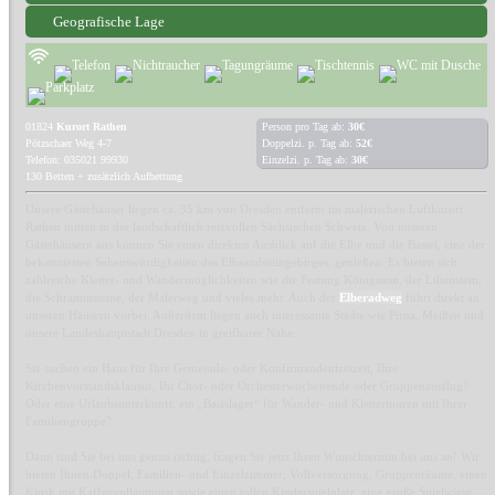
Geografische Lage
01824
Kurort Rathen
Person pro Tag ab:
30€
Pötzschaer Weg 4-7
Doppelzi. p. Tag ab:
52€
Telefon: 035021 99930
Einzelzi. p. Tag ab:
30€
130 Betten + zusätzlich Aufbettung
Unsere Gästehäuser liegen ca. 35 km von Dresden entfernt im malerischen Luftkurort
Rathen mitten in der landschaftlich reizvollen Sächsischen Schweiz. Von unseren
Gästehäusern aus können Sie einen direkten Ausblick auf die Elbe und die Bastei, eine der
bekanntesten Sehenswürdigkeiten des Elbsandsteingebirges, genießen. Es bieten sich
zahlreiche Kletter- und Wandermöglichkeiten wie die Festung Königstein, der Lilienstein,
die Schrammsteine, der Malerweg und vieles mehr. Auch der
Elberadweg
führt direkt an
unseren Häusern vorbei. Außerdem liegen auch interessante Städte wie Pirna, Meißen und
unsere Landeshauptstadt Dresden in greifbarer Nähe.
Sie suchen ein Haus für Ihre Gemeinde- oder Konfirmandenfreizeit, Ihre
Kirchenvorstandsklausur, Ihr Chor- oder Orchesterwochenende oder Gruppenausflug?
Oder eine Urlaubsunterkunft, ein „Basislager“ für Wander- und Klettertouren mit Ihrer
Familiengruppe?
Dann sind Sie bei uns genau richtig, fragen Sie jetzt Ihren Wunschtermin bei uns an! Wir
bieten Ihnen Doppel, Familien- und Einzelzimmer, Vollversorgung, Gruppenräume, einen
Kiosk mit Kaffeevollautomat sowie einen tollen Kinderspielplatz, eine große Spielwiese