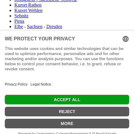
Kurort Rathen
Kurort Wehlen
Sebnitz
Pirna
Elbe
-
Sachsen
-
Dresden
Infocenter
Wanderkartenshop
Prospektdownload
Unterkunft Böhmisch Sächsische Schweiz
Veranstaltungskalender
Kontakt
Impressum
Buchungsanfrage
Mail an die Redaktion
"In den Wäldern sind Dinge, über die nachzudenken man jahrelang i
Moos liegen könnte." (Franz Kafka)
© 2026 Ottmar Vetter,
Elbsandsteingebirge Verlag
- Alle Rechte