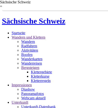
Sächsische Schweiz
=
Sächsische Schweiz
Startseite
Wandern und Klettern
Wandern
Radfahren
Aktivitäten
Boofen
Wanderkarten
Wanderreisen
Bergsteigen
Klettergebiete
Kletterkurse
Kletterregeln
Impressionen
Diashow
Panoramafotos
Webcam aktuell
Unterkunft
Unterkunft-Datenbank