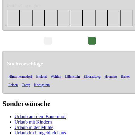
Direktbuchung möglich
Seite 1/2
Suchvorschläge
Hinterhermsdorf
Bielatal
Wehlen
Lilienstein
Elberadweg
Hrensko
Bastei
Felsen
Camp
Königstein
Sonderwünsche
Urlaub auf dem Bauernhof
Urlaub mit Kindern
Urlaub in der Mühle
Urlaub im Umgebindehaus