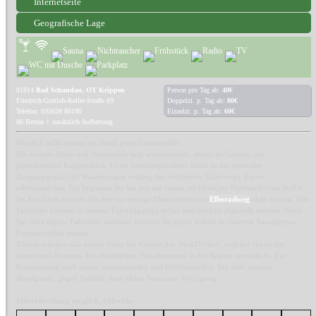
Internetseite
Geografische Lage
01814
Bad Schandau, OT Krippen
Person pro Tag ab:
40€
Friedrich-Gottlob-Keller-Straße 69
Doppelzi. p. Tag ab:
80€
Telefon: 035028 86190
Einzelzi. p. Tag ab:
60€
86 Betten + zusätzlich Aufbettung
Herzlich willkommen im Hotel garni Grundmühle.
Die frühere Holz- und Steinmühle liegt wunderschön, direkt im Grünen, am
plätschernden Krippenbach. Unser familiengeführtes Hotel ist ein optimaler
Ausgangspunkt für Wanderungen entlang des berühmten Malerwegs. Einen
erlebnisreichen Tag beginnen Sie bei uns mit einem reichhaltigen Frühstück vom Buffet.
Im Anschluss können Sie den nur wenige Meter entfernten
Elberadweg
aktiv nutzen. Ihre
Fahrräder können in unserer Fahrradgarage sicher und trocken abgestellt werden. Wenn
Sie ohne eigene Fahrräder anreisen, können Sie gerne welche in unserem hauseigenen
Fahrradverleih mieten.
Zudem erhalten alle unsere Gäste bei Anreise das "HotelTicket", welches Ihnen die
kostenfreie Nutzung der öffentlichen Verkehrsmittel in der Region ermöglicht. Zur
Entspannung nach einem anstrengenden und erlebnisreichen Tag steht unseren
Hotelgästen, gegen Gebühr, eine kleine Sauna zur Verfügung.
#Direktbuchung möglich, #Muehle