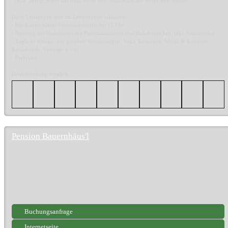
"Lena" anlegt, bietet das Haus einen 360° Rundblick auf Berge und Wasser.
Diese Leistungen sind im Zimmerpreis inklusive:
- Bio-Langschläfer-Frühstücksbuffet bis 12 Uhr
- Nutzung des Badehauses mit Panoramasaunen und Ruhebereichen, inkl. Saunatücher
- Tägliche Rituale, wie geführte Wanderungen, Yoga, Lesungen, Musik & Konzerte,
Kinoabende, Vorträge u.v.m.
- Parkplatz
Direktbuchung möglich
Pension Bauernhäus'l
Buchungsanfrage
Internetseite