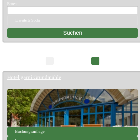
Betten:
Erweiterte Suche
16 Suchergebnisse
Seite 1/2
Hotel garni Grundmühle
Buchungsanfrage