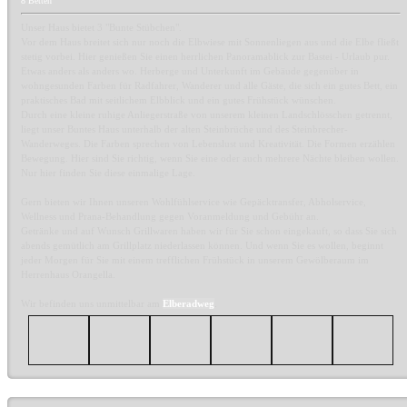
8 Betten
Unser Haus bietet 3 "Bunte Stübchen".
Vor dem Haus breitet sich nur noch die Elbwiese mit Sonnenliegen aus und die Elbe fließt
stetig vorbei. Hier genießen Sie einen herrlichen Panoramablick zur Bastei - Urlaub pur.
Etwas anders als anders wo. Herberge und Unterkunft im Gebäude gegenüber in
wohngesunden Farben für Radfahrer, Wanderer und alle Gäste, die sich ein gutes Bett, ein
praktisches Bad mit seitlichem Elbblick und ein gutes Frühstück wünschen.
Durch eine kleine ruhige Anliegerstraße von unserem kleinen Landschlösschen getrennt,
liegt unser Buntes Haus unterhalb der alten Steinbrüche und des Steinbrecher-
Wanderweges. Die Farben sprechen von Lebenslust und Kreativität. Die Formen erzählen
Bewegung. Hier sind Sie richtig, wenn Sie eine oder auch mehrere Nächte bleiben wollen.
Nur hier finden Sie diese einmalige Lage.
Gern bieten wir Ihnen unseren Wohlfühlservice wie Gepäcktransfer, Abholservice,
Wellness und Prana-Behandlung gegen Voranmeldung und Gebühr an.
Getränke und auf Wunsch Grillwaren haben wir für Sie schon eingekauft, so dass Sie sich
abends gemütlich am Grillplatz niederlassen können. Und wenn Sie es wollen, beginnt
jeder Morgen für Sie mit einem trefflichen Frühstück in unserem Gewölberaum im
Herrenhaus Orangella.
Wir befinden uns unmittelbar am
Elberadweg
.