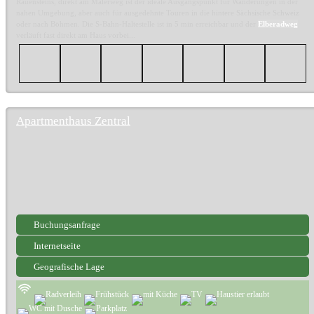
Rauensteins, direkt am Malerweg ist der ideale Ausgangspunkt für Wanderungen in der
nahen Umgebung, aber auch für ausgedehnte Touren in die hintere Sächsische Schweiz
oder nach Böhmen. Die S-Bahn-Haltestelle ist in 5 min erreichbar und der
Elberadweg
verläuft fast direkt am Haus vorbei...
Apartmenthaus Zentral
Buchungsanfrage
Internetseite
Geografische Lage