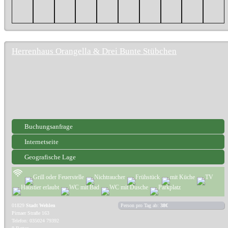
Herrenhaus Orangella & Drei Bunte Stübchen
Buchungsanfrage
Internetseite
Geografische Lage
01829
Stadt Wehlen
Person pro Tag ab:
38€
Pirnaer Straße 163
Telefon: 035024 79392