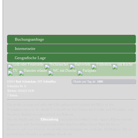
Buchungsanfrage
Internetseite
Geografische Lage
01814
Bad Schandau, OT Schmilka
Objekt pro Tag ab:
180€
Schmilka Nr. 6
Telefon: 035022 9130
7 Betten
Das große, sonnig und nahe der Elbe gelegene Ferienhaus mit Blick zu den
Schrammsteinen ist die ideale Unterkunft für den Urlaub mit Familie und Freunden, zum
Wandern, Radfahren oder einfach nur Relaxen.
Nur die Straße und der
Elberadweg
trennt das Grundstück vom eigenen Elbestrand mit
Liegewiese und Bootsanlegemöglichkeit. Das StrandHaus bietet Platz für bis zu 7
Personen auf zwei Ebenen, ein überdachter Grillplatz mit rustikalen Holzbänken lädt zu
gemütlichen Abenden in geselliger Runde ein.