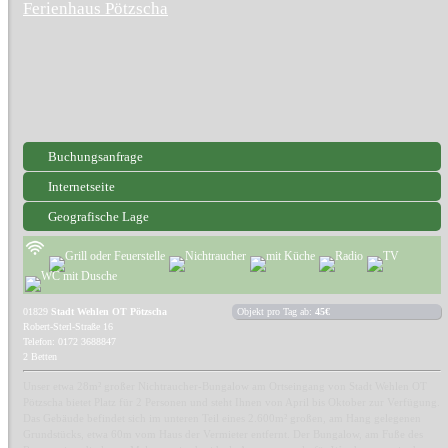
Ferienhaus Pötzscha
Buchungsanfrage
Internetseite
Geografische Lage
01829
Stadt Wehlen OT Pötzscha
Objekt pro Tag ab:
45€
Robert-Sterl-Straße 16
Telefon: 0172 3688847
2 Betten
Unser etwa 28m² großer Nichtraucher-Bungalow am Ortseingang von Stadt Wehlen OT
Pötzscha bietet Platz für 2 Personen und steht Ihnen von April bis Oktober zur Verfügung.
Das Gebäude befindet sich im unteren Teil eines 2.600m² großen, am Hang gelegenen
Grundstücks, etwa 60m vom Haus der Vermieter entfernt. Der Bungalow, am Fuße des