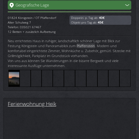
Geografische Lage
01824
Königstein / OT Pfaffendorf
Doppelzi. p. Tag ab:
40€
Alter Schulweg 7
Objekt pro Tag ab:
45€
Telefon: 035021 67467
12 Betten + zusätzlich Aufbettung
Neu errichtetes Haus in ruhiger, landschaftlich schöner Lage mit Blick zur
Festung Königstein und Panoramablick zum
Pfaffenstein
. Modern und
komfortabel eingerichtete Zimmer, Wohnküche u. Zubehör, gemütl. Sitzecke mit
Grillmöglichkeit, Parkplatz im Grundstück vorhanden.
Von uns aus können Sie Wanderungen in die bizarre Bergwelt und viele
interessante Ausflüge unternehmen.
Ferienwohnung Heik