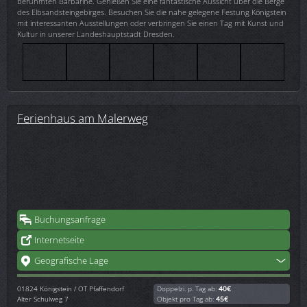
berühmten Barbarine. Genießen Sie eine fantastische Aussicht über die Berge
des Elbsandsteingebirges. Besuchen Sie die nahe gelegene Festung Königstein
mit interessanten Ausstellungen oder verbringen Sie einen Tag mit Kunst und
Kultur in unserer Landeshauptstadt Dresden.
Ferienhaus am Malerweg
Buchungsanfrage
Internetseite
Geografische Lage
01824
Königstein / OT Pfaffendorf
Doppelzi. p. Tag ab:
40€
Alter Schulweg 7
Objekt pro Tag ab:
45€