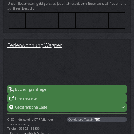
Unser Elbsandsteingebirge ist zu jeder Jahreszeit eine Reise wert, wir freuen uns
auf Ihren Besuch.
Ferienwohnung Wagner
Buchungsanfrage
Internetseite
Geografische Lage
01824
Königstein / OT Pfaffendorf
Objekt pro Tag ab:
75€
Pfaffensteinweg 4
Telefon: 035021 59800
2 Betten + zusätzlich Aufbettung