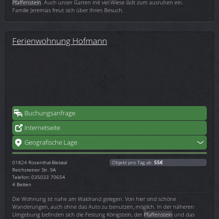
Pfaffenstein
. Auch unser Garten mit viel Wiese lädt zum ausruhen ein.
Familie Jeremias freut sich über Ihren Besuch.
Ferienwohnung Hofmann
Buchungsanfrage
Internetseite
Geografische Lage
01824
Rosenthal-Bielatal
Objekt pro Tag ab:
55€
Reichsteiner Str. 9A
Telefon: 035033 70654
4 Betten
Die Wohnung ist nahe am Waldrand gelegen. Von hier sind schöne
Wanderungen, auch ohne das Auto zu benutzen, möglich. In der näheren
Umgebung befinden sich die Festung Königstein, der
Pfaffenstein
und das