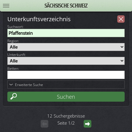
SÄCHSISCHE SCHWEIZ
Unterkunftsverzeichnis
Suchwort
:
Region:
Unterkunft:
Betten:
Erweiterte Suche
12 Suchergebnisse
Seite 1/2