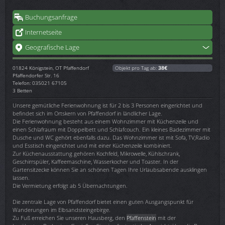
Buchungsanfrage
Internetseite
Geografische Lage
01824
Königstein, OT Pfaffendorf
Objekt pro Tag ab:
38€
Pfaffendorfer Str. 16
Telefon: 035021 67105
3 Betten
Unsere gemütliche Ferienwohnung ist für 2 bis 3 Personen eingerichtet und
befindet sich im Ortskern von Pfaffendorf in ländlicher Lage.
Die Ferienwohnung besteht aus einem Wohnzimmer mit Küchenzeile und
einen Schlafraum mit Doppelbett und Schlafcouch. Ein kleines Badezimmer mit
Dusche und WC gehört ebenfalls dazu. Das Wohnzimmer ist mit Sofa, TV,Radio
und Esstisch eingerichtet und mit einer Küchenzeile kombiniert.
Zur Küchenausstattung gehören Kochfeld, Mikrowelle, Kühlschrank,
Geschirrspüler, Kaffeemaschine, Wasserkocher und Toaster. In der
Gartensitzecke können Sie an schönen Tagen Ihre Urlaubsabende ausklingen
lassen.
Die Vermietung erfolgt ab 5 Übernachtungen.
Die zentrale Lage von Pfaffendorf bietet einen guten Ausgangspunkt für
Wanderungen im Elbsandsteingebirge.
Zu Fuß erreichen Sie unseren Hausberg, den
Pfaffenstein
mit der