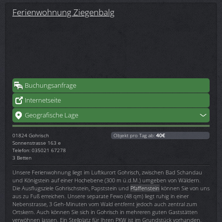
Ferienwohnung Ziegenbalg
Buchungsanfrage
Internetseite
Geografische Lage
01824
Gohrisch
Objekt pro Tag ab:
40€
Sonnenstrasse 163 e
Telefon: 035021 67278
3 Betten
Unsere Ferienwohnung liegt im Luftkurort Gohrisch, zwischen Bad Schandau
und Königstein auf einer Hochebene (300 m ü.d.M.) umgeben von Wäldern.
Die Ausflugsziele Gohrischstein, Papststein und
Pfaffenstein
können Sie von uns
aus zu Fuß erreichen. Unsere separate Fewo (48 qm) liegt ruhig in einer
Nebenstrasse, 3 Geh-Minuten vom Wald entfernt jedoch auch zentral zum
Ortskern. Auch können Sie sich in Gohrisch in mehreren guten Gaststätten
verwöhnen lassen. Ein Stellplatz für Ihren PKW ist im Grundstück vorhanden.