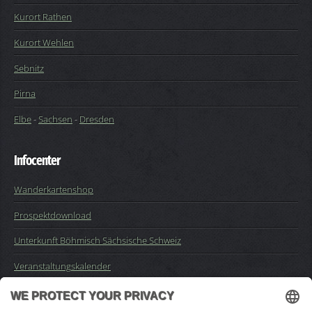
Kurort Rathen
Kurort Wehlen
Sebnitz
Pirna
Elbe
-
Sachsen
-
Dresden
Infocenter
Wanderkartenshop
Prospektdownload
Unterkunft Böhmisch Sächsische Schweiz
Veranstaltungskalender
Kontakt