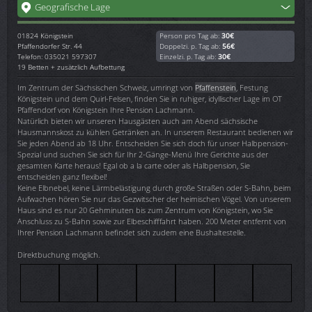
Geografische Lage
01824
Königstein
Person pro Tag ab:
30€
Pfaffendorfer Str. 44
Doppelzi. p. Tag ab:
56€
Telefon: 035021 597307
Einzelzi. p. Tag ab:
30€
19 Betten + zusätzlich Aufbettung
Im Zentrum der Sächsischen Schweiz, umringt von
Pfaffenstein
, Festung
Königstein und dem Quirl-Felsen, finden Sie in ruhiger, idyllischer Lage im OT
Pfaffendorf von Königstein Ihre Pension Lachmann.
Natürlich bieten wir unseren Hausgästen auch am Abend sächsische
Hausmannskost zu kühlen Getränken an. In unserem Restaurant bedienen wir
Sie jeden Abend ab 18 Uhr. Entscheiden Sie sich doch für unser Halbpension-
Spezial und suchen Sie sich für Ihr 2-Gänge-Menü Ihre Gerichte aus der
gesamten Karte heraus! Egal ob a la carte oder als Halbpension, Sie
entscheiden ganz flexibel!
Keine Elbnebel, keine Lärmbelästigung durch große Straßen oder S-Bahn, beim
Aufwachen hören Sie nur das Gezwitscher der heimischen Vögel. Von unserem
Haus sind es nur 20 Gehminuten bis zum Zentrum von Königstein, wo Sie
Anschluss zu S-Bahn sowie zur Elbeschifffahrt haben. 200 Meter entfernt von
Ihrer Pension Lachmann befindet sich zudem eine Bushaltestelle.
Direktbuchung möglich.