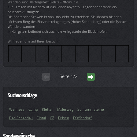
Wander- und Klettergebiet Bielatal/Ottomühle.
Für Familien mit Kindern ist das Felsenlabyrinth Langenhennersdorf ein
beliebtes Ausflugsziel.
Die Böhmische Schweiz ist von uns leicht zu erreichen. Sie können hier den
höchsten Berg des Elbsandsteingebirges (Hoher Schneeberg) oder die Tyssaer
Wände erwandern.
In Königstein befindet sich auch die Anlegestelle der Elbdampfer.
Wir freuen uns auf Ihren Besuch.
Seite 1/2
Suchvorschläge
Wellness
Camp
Kletter
Malerweg
Schrammsteine
Bad Schandau
Elbtal
CZ
Felsen
Pfaffendorf
Sonderwünsche