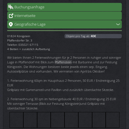
Buchungsanfrage
Internetseite
Geografische Lage
01824
Königstein
Objekt pro Tag ab:
40€
Pfaffendorfer Str. 3
Telefon: 035021 67115
4 Betten + zusätzlich Aufbettung
Wir bieten Ihnen 2 Ferienwohnungen für je 2 Personen in ruhiger und sonniger
Lage in Pfaffendorf mit Blick zum
Pfaffenstein
mit Barbarine und zur Festung
Königstein. Die Wohnungen besitzen beide jeweils einen sep. Eingang.
Autostellplätze sind vorhanden. Wir vermieten von April bis Oktober!
1. Ferienwohnung 60qm im Haupthaus 2 Personen, 50 EUR / Endreinigung 25
EUR
Grillplatz mit Gartenanteil und Pavillon und zusätzlich überdachte Sitzecke.
2. Ferienwohnung 30 qm im Nebengebäude 40 EUR / Endreinigung 25 EUR
Mit sonniger Terrasse (Blick zur Festung Königstein)und Grillplatz mit
überdachter Sitzecke.