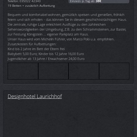
Telefon: 035022 42343
Einzelzi. p. Tag ab:
38€
19 Betten + zusätzlich Aufbettung
Bequem und komfortabel wohnen, gemütlich speisen und genießen, fröhlich
feiern und sich erholen - das können Sie in diesem geschichtsträchtigen Haus.
Die zentrale, ruhige Lage erleichtert Ausflüge zu den zahlreichen
Sehenswürdigkeiten der Umgebung, Z.B. zu den Schrammsteinen, zur Bastei,
zur Festung Königstein ... eigener Parkplatz am Haus.
Unser Haus wird vom Michelin Führer, von Marco Polo u.a. empfohlen.
Zusatzkosten für Aufbettungen:
Kind bis 2 Jahre im Bett der Eltern frei
Babybett 5,00 Euro; Kinder bis 12 Jahre 16,00 Euro
Jugendlicher ab 13 Jahre / Erwachsener 24,00 Euro
Designhotel Laurichhof