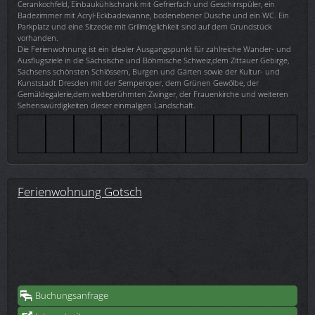
Cerankochfeld, Einbaukühlschrank mit Gefrierfach und Geschirrspüler, ein
Badezimmer mit Acryl-Eckbadewanne, bodenebener Dusche und ein WC. Ein
Parkplatz und eine Sitzecke mit Grillmöglichkeit sind auf dem Grundstück
vorhanden.
Die Ferienwohnung ist ein idealer Ausgangspunkt für zahlreiche Wander- und
Ausflugsziele in die Sächsische und Böhmische Schweiz,dem Zittauer Gebirge,
Sachsens schönsten Schlössern, Burgen und Gärten sowie der Kultur- und
Kunststadt Dresden mit der Semperoper, dem Grünen Gewölbe, der
Gemäldegalerie,dem weltberühmten Zwinger, der Frauenkirche und weiteren
Sehenswürdigkeiten dieser einmaligen Landschaft.
Ferienwohnung Gotsch
Buchungsanfrage