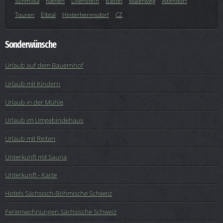
Schmilka
Rathen
Lilienstein
Bastei
Malerweg
Altendorf
Touren
Elbtal
Hinterhermsdorf
CZ
Sonderwünsche
Urlaub auf dem Bauernhof
Urlaub mit Kindern
Urlaub in der Mühle
Urlaub im Umgebindehaus
Urlaub mit Reiten
Unterkunft mit Sauna
Unterkunft - Karte
Hotels Sächsisch-Böhmische Schweiz
Ferienwohnungen Sächsische Schweiz