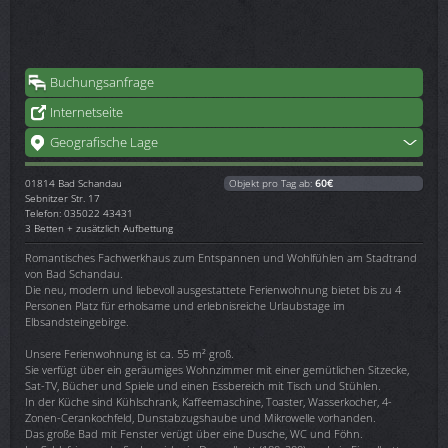
Buchungsanfrage
Internetseite
Geografische Lage
01814
Bad Schandau
Objekt pro Tag ab:
60€
Sebnitzer Str. 17
Telefon: 035022 43431
3 Betten + zusätzlich Aufbettung
Romantisches Fachwerkhaus zum Entspannen und Wohlfühlen am Stadtrand
von Bad Schandau.
Die neu, modern und liebevoll ausgestattete Ferienwohnung bietet bis zu 4
Personen Platz für erholsame und erlebnisreiche Urlaubstage im
Elbsandsteingebirge.
Unsere Ferienwohnung ist ca. 55 m² groß.
Sie verfügt über ein geräumiges Wohnzimmer mit einer gemütlichen Sitzecke,
Sat-TV, Bücher und Spiele und einen Essbereich mit Tisch und Stühlen.
In der Küche sind Kühlschrank, Kaffeemaschine, Toaster, Wasserkocher, 4-
Zonen-Cerankochfeld, Dunstabzugshaube und Mikrowelle vorhanden.
Das große Bad mit Fenster verügt über eine Dusche, WC und Föhn.