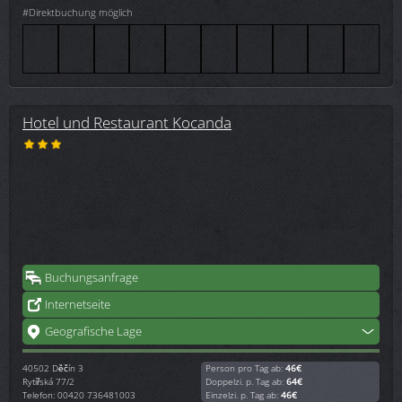
#Direktbuchung möglich
Hotel und Restaurant Kocanda
Buchungsanfrage
Internetseite
Geografische Lage
40502
Děčín 3
Person pro Tag ab:
46€
Rytířská 77/2
Doppelzi. p. Tag ab:
64€
Telefon: 00420 736481003
Einzelzi. p. Tag ab:
46€