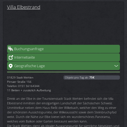
Villa Elbestrand
Buchungsanfrage
Internetseite
Geografische Lage
01829
Stadt Wehlen
Objekt pro Tag ab:
75€
Pirnaer Straße 156
Telefon: 0151 56164344
11 Betten + zusätzlich Aufbettung
Direkt an der Elbe in der Touristenstadt Stadt Wehlen befindet sich die Villa
Elbestrand inmitten der einzigartigen Landschaft der Sächsischen Schweiz.
Unmittelbar neben dem Haus fließt der Wilkebach, welcher den Weg zu einer
der schönsten Aussichtspunkte, der Wilkeaussicht sowie dem Steinbruchpfad
weist. Durch die Nähe zur Elbe bietet sich ein wunderschönes Panorama,
welches vom Balkon oder Garten bestaunt werden kann.
Die Stadt Wehlen dient als idealer Ausgangspunkt für sämtliche Aktivitäten und