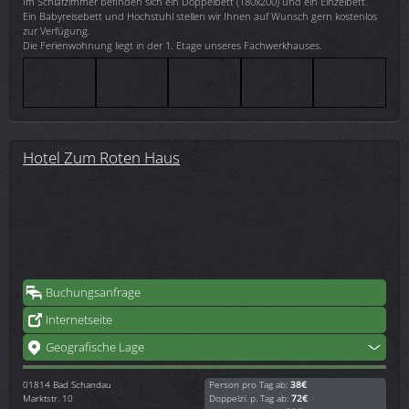
Im Schlafzimmer befinden sich ein Doppelbett (180x200) und ein Einzelbett.
Ein Babyreisebett und Hochstuhl stellen wir Ihnen auf Wunsch gern kostenlos
zur Verfügung.
Die Ferienwohnung liegt in der 1. Etage unseres Fachwerkhauses.
Hotel Zum Roten Haus
Buchungsanfrage
Internetseite
Geografische Lage
01814
Bad Schandau
Person pro Tag ab:
38€
Marktstr. 10
Doppelzi. p. Tag ab:
72€