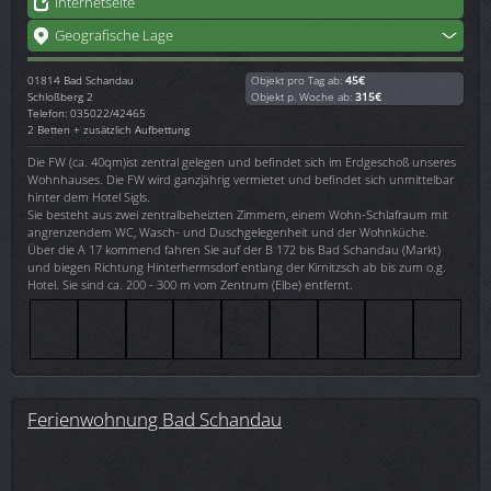
Internetseite
Geografische Lage
01814
Bad Schandau
Objekt pro Tag ab:
45€
Schloßberg 2
Objekt p. Woche ab:
315€
Telefon: 035022/42465
2 Betten + zusätzlich Aufbettung
Die FW (ca. 40qm)ist zentral gelegen und befindet sich im Erdgeschoß unseres
Wohnhauses. Die FW wird ganzjährig vermietet und befindet sich unmittelbar
hinter dem Hotel Sigls.
Sie besteht aus zwei zentralbeheizten Zimmern, einem Wohn-Schlafraum mit
angrenzendem WC, Wasch- und Duschgelegenheit und der Wohnküche.
Über die A 17 kommend fahren Sie auf der B 172 bis Bad Schandau (Markt)
und biegen Richtung Hinterhermsdorf entlang der Kirnitzsch ab bis zum o.g.
Hotel. Sie sind ca. 200 - 300 m vom Zentrum (Elbe) entfernt.
Ferienwohnung Bad Schandau