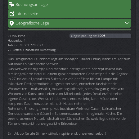
Buchungsanfrage
Internetseite
Geografische Lage
01796
Pirna
Objekt pro Tag ab:
100€
Hauptplatz 4
Telefon: 03501 7709077
73 Betten + zusätzlich Aufbettung
Das Designhotel Laurichhof liegt am sonnigen Elbufer Pirnas, direkt am Tor zum
Nationalpark Sächsische Schweiz.
Das weltweit einzigartige und mehrfach preisgekrönte Konzept macht das
familiengeführte Hotel zu einem ganz besonderen Geheimtipp für die Region:
In 27 individuell gestalteten Suiten, die von der Fliese bis zur Lampe mit
exklusiven Designermöbeln ausgestattet sind, entstehen faszinierende
Wohnwelten – mal verspielt, mal avantgardistisch, stets einzigartig. Hier wird
Wohnen zur Kunst und Leben zum Mittelpunkt, jedes Detail erzählt seine
eigene Geschichte. Wer sich in das Ambiente verliebt, kann Möbel oder
komplette Raumkonzepte mit nach Hause nehmen.
Ruhe und Erholung bieten privat buchbare Wellness-Oasen, kulinarischer
Genuss erwartet die Gäste im Spitzenrestaurant mit regionaler Küche. Die
beeindruckende Naturlandschaft der Sächsischen Schweiz liegt direkt vor der
Tür und verspricht unvergessliche Erlebnisse.
Ein Urlaub für alle Sinne – stilvoll, inspirierend, unverwechselbar!