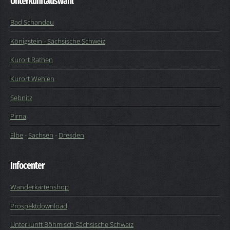
Unterkunftauswahl
Bad Schandau
Königstein - Sächsische Schweiz
Kurort Rathen
Kurort Wehlen
Sebnitz
Pirna
Elbe
-
Sachsen
-
Dresden
Infocenter
Wanderkartenshop
Prospektdownload
Unterkunft Böhmisch Sächsische Schweiz