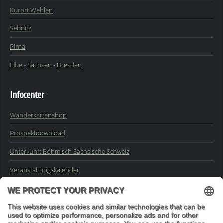
Kurort Wehlen
Sebnitz
Pirna
Elbe
-
Sachsen
-
Dresden
Infocenter
Wanderkartenshop
Prospektdownload
Unterkunft Böhmisch Sächsische Schweiz
Veranstaltungskalender
Kontakt
Impressum