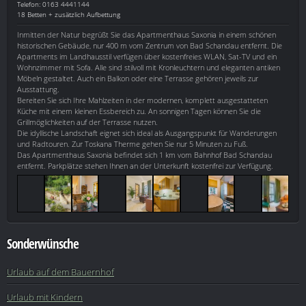
Telefon: 0163 4441144
18 Betten + zusätzlich Aufbettung
Inmitten der Natur begrüßt Sie das Apartmenthaus Saxonia in einem schönen
historischen Gebäude, nur 400 m vom Zentrum von Bad Schandau entfernt. Die
Apartments im Landhausstil verfügen über kostenfreies WLAN, Sat-TV und ein
Wohnzimmer mit Sofa. Alle sind stilvoll mit Kronleuchtern und eleganten antiken
Möbeln gestaltet. Auch ein Balkon oder eine Terrasse gehören jeweils zur
Ausstattung.
Bereiten Sie sich Ihre Mahlzeiten in der modernen, komplett ausgestatteten
Küche mit einem kleinen Essbereich zu. An sonnigen Tagen können Sie die
Grillmöglichkeiten auf der Terrasse nutzen.
Die idyllische Landschaft eignet sich ideal als Ausgangspunkt für Wanderungen
und Radtouren. Zur Toskana Therme gehen Sie nur 5 Minuten zu Fuß.
Das Apartmenthaus Saxonia befindet sich 1 km vom Bahnhof Bad Schandau
entfernt. Parkplätze stehen Ihnen an der Unterkunft kostenfrei zur Verfügung.
Sonderwünsche
Urlaub auf dem Bauernhof
Urlaub mit Kindern