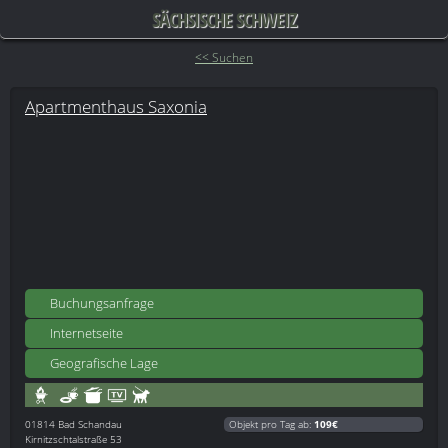
SÄCHSISCHE SCHWEIZ
<< Suchen
Apartmenthaus Saxonia
Buchungsanfrage
Internetseite
Geografische Lage
01814
Bad Schandau
Objekt pro Tag ab:
109€
Kirnitzschtalstraße 53