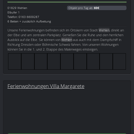
01829
Wehlen
Objekt pro Tag ab:
60€
Elbufer 1
Telefon: 0163 6609287
6 Betten + zusätzlich Aufbettung
Unsere Ferienwohnungen befinden sich im Ortskern von Stadt
Wehlen
, direkt an
der Elbe und am zentralen Parkplatz. Genießen Sie die Ruhe und den herrlichen
Ausblick auf die Elbe. Sie können von
Wehlen
aus auch mit dem Dampfschiff in
Richtung Dresden oder Böhmische Schweiz fahren. Von unseren Wohnungen
können Sie in die 1. und 2. Etappe des Malerweges einsteigen.
Ferienwohnungen Villa Margarete