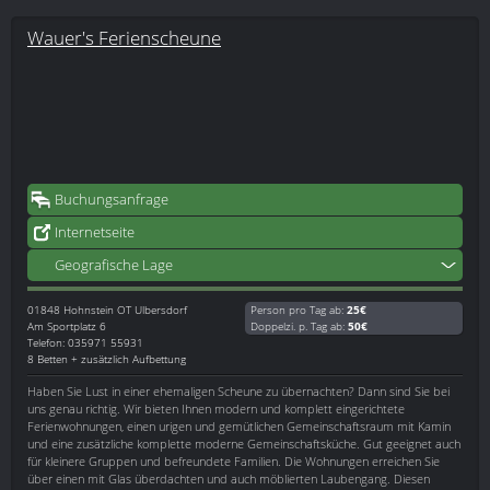
Wauer's Ferienscheune
Buchungsanfrage
Internetseite
Geografische Lage
01848
Hohnstein OT Ulbersdorf
Person pro Tag ab:
25€
Am Sportplatz 6
Doppelzi. p. Tag ab:
50€
Telefon: 035971 55931
8 Betten + zusätzlich Aufbettung
Haben Sie Lust in einer ehemaligen Scheune zu übernachten? Dann sind Sie bei
uns genau richtig. Wir bieten Ihnen modern und komplett eingerichtete
Ferienwohnungen, einen urigen und gemütlichen Gemeinschaftsraum mit Kamin
und eine zusätzliche komplette moderne Gemeinschaftsküche. Gut geeignet auch
für kleinere Gruppen und befreundete Familien. Die Wohnungen erreichen Sie
über einen mit Glas überdachten und auch möblierten Laubengang. Diesen