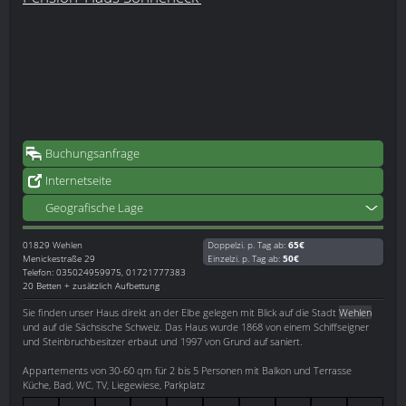
Buchungsanfrage
Internetseite
Geografische Lage
01829
Wehlen
Doppelzi. p. Tag ab:
65€
Menickestraße 29
Einzelzi. p. Tag ab:
50€
Telefon: 035024959975, 01721777383
20 Betten + zusätzlich Aufbettung
Sie finden unser Haus direkt an der Elbe gelegen mit Blick auf die Stadt
Wehlen
und auf die Sächsische Schweiz. Das Haus wurde 1868 von einem Schiffseigner
und Steinbruchbesitzer erbaut und 1997 von Grund auf saniert.
Appartements von 30-60 qm für 2 bis 5 Personen mit Balkon und Terrasse
Küche, Bad, WC, TV, Liegewiese, Parkplatz