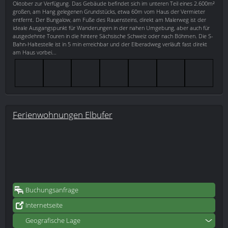
Oktober zur Verfügung. Das Gebäude befindet sich im unteren Teil eines 2.600m²
großen, am Hang gelegenen Grundstücks, etwa 60m vom Haus der Vermieter
entfernt. Der Bungalow, am Fuße des Rauensteins, direkt am Malerweg ist der
ideale Ausgangspunkt für Wanderungen in der nahen Umgebung, aber auch für
ausgedehnte Touren in die hintere Sächsische Schweiz oder nach Böhmen. Die S-
Bahn-Haltestelle ist in 5 min erreichbar und der Elberadweg verläuft fast direkt
am Haus vorbei...
Ferienwohnungen Elbufer
Buchungsanfrage
Internetseite
Geografische Lage