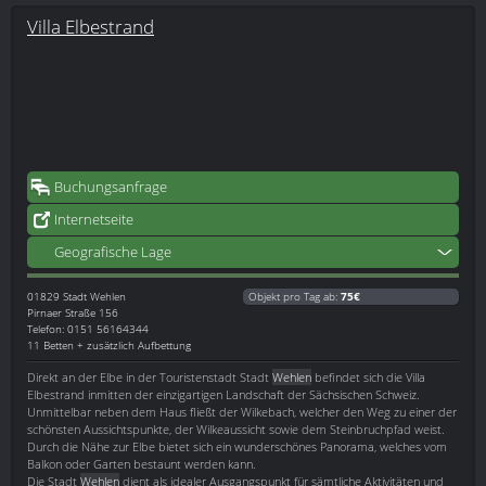
Villa Elbestrand
Buchungsanfrage
Internetseite
Geografische Lage
01829
Stadt Wehlen
Objekt pro Tag ab:
75€
Pirnaer Straße 156
Telefon: 0151 56164344
11 Betten + zusätzlich Aufbettung
Direkt an der Elbe in der Touristenstadt Stadt
Wehlen
befindet sich die Villa
Elbestrand inmitten der einzigartigen Landschaft der Sächsischen Schweiz.
Unmittelbar neben dem Haus fließt der Wilkebach, welcher den Weg zu einer der
schönsten Aussichtspunkte, der Wilkeaussicht sowie dem Steinbruchpfad weist.
Durch die Nähe zur Elbe bietet sich ein wunderschönes Panorama, welches vom
Balkon oder Garten bestaunt werden kann.
Die Stadt
Wehlen
dient als idealer Ausgangspunkt für sämtliche Aktivitäten und