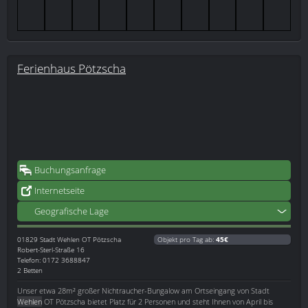
Ferienhaus Pötzscha
Buchungsanfrage
Internetseite
Geografische Lage
01829
Stadt Wehlen OT Pötzscha
Objekt pro Tag ab:
45€
Robert-Sterl-Straße 16
Telefon: 0172 3688847
2 Betten
Unser etwa 28m² großer Nichtraucher-Bungalow am Ortseingang von Stadt
Wehlen
OT Pötzscha bietet Platz für 2 Personen und steht Ihnen von April bis