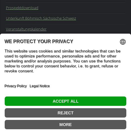
Prospektdownload
Unterkunft Böhmisch Sächsische Schweiz
Veranstaltungskalender
Kontakt
Impressum
Buchungsanfrage
Mail an die Redaktion
"In den Wäldern sind Dinge, über die nachzudenken man jahrelang
im Moos liegen könnte." (Franz Kafka)
© 2026 Ottmar Vetter,
Elbsandsteingebirge Verlag
- Alle Rechte vorbehalten.
Datenschutzeinstellungen