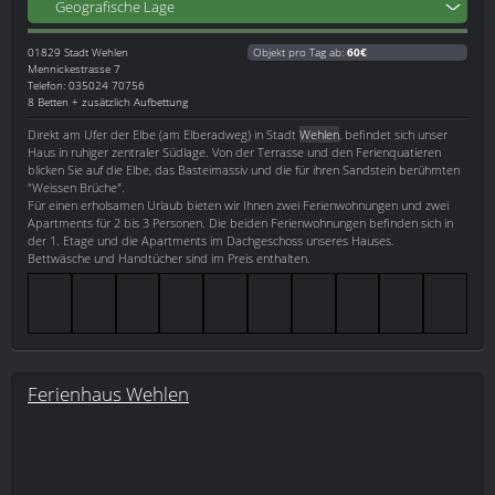
Geografische Lage
01829
Stadt Wehlen
Objekt pro Tag ab:
60€
Mennickestrasse 7
Telefon: 035024 70756
8 Betten + zusätzlich Aufbettung
Direkt am Ufer der Elbe (am Elberadweg) in Stadt
Wehlen
, befindet sich unser
Haus in ruhiger zentraler Südlage. Von der Terrasse und den Ferienquatieren
blicken Sie auf die Elbe, das Basteimassiv und die für ihren Sandstein berühmten
"Weissen Brüche".
Für einen erholsamen Urlaub bieten wir Ihnen zwei Ferienwohnungen und zwei
Apartments für 2 bis 3 Personen. Die beiden Ferienwohnungen befinden sich in
der 1. Etage und die Apartments im Dachgeschoss unseres Hauses.
Bettwäsche und Handtücher sind im Preis enthalten.
Ferienhaus Wehlen