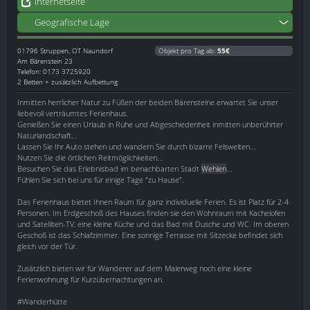
Internetseite
Geografische Lage
01796
Struppen, OT Naundorf
Objekt pro Tag ab:
55€
Am Bärenstein 23
Telefon: 0173 3725920
2 Betten + zusätzlich Aufbettung
Inmitten herrlicher Natur zu Füßen der beiden Bärensteine erwartet Sie unser
liebevoll verträumtes Ferienhaus.
Genießen Sie einen Urlaub in Ruhe und Abgeschiedenheit inmitten unberührter
Naturlandschaft...
Lassen Sie Ihr Auto stehen und wandern Sie durch bizarre Felswelten...
Nutzen Sie die örtlichen Reitmöglichkeiten...
Besuchen Sie das Erlebnisbad im benachbarten Stadt
Wehlen
...
Fühlen Sie sich bei uns für einige Tage "zu Hause".
Das Ferienhaus bietet Ihnen Raum für ganz individuelle Ferien. Es ist Platz für 2-4
Personen. Im Erdgeschoß des Hauses finden sie den Wohnraum mit Kachelofen
und Satelliten-TV, eine kleine Küche und das Bad mit Dusche und WC. Im oberen
Geschoß ist das Schlafzimmer. Eine sonnige Terrasse mit Sitzecke befindet sich
gleich vor der Tür.
Zusätzlich bieten wir für Wanderer auf dem Malerweg noch eine kleine
Ferienwohnung für Kurzübernachtungen an.
#Wanderhütte