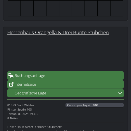
Herrenhaus Orangella & Drei Bunte Stübchen
Buchungsanfrage
Internetseite
Geografische Lage
01829
Stadt Wehlen
Person pro Tag ab:
38€
Pirnaer Straße 163
Telefon: 035024 79392
8 Betten
Unser Haus bietet 3 "Bunte Stübchen".