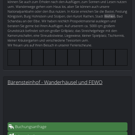
können Sie auch zum Erholen nach den Ausflügen, zum Sonnen und Lesen nutzen
uvm. Wanderwege gehen vom Haus los, aber Sie können auch unsere
Nationalparkbahn oder den Bus nutzen. In Kürze erreichen Sie die Bastei, Festung
Königstein, Burg Hohnstein und Stolpen, den Kurort Rathen, Stadt
Wehlen
, Bad
Schandau an der Elbe. Wir haben reichlich Prospektmaterial ausliegen und
beraten Sie gerne bei Ihren Ausflügen. Auf unserem ca. 5000 qm großem
Grundstück befindet sich ein großer Grillplatz, das Streichelgehege mit den
Kamerunschafen, eine Streuobstwiese, Liegewiese, kleiner Spielplatz, Tischtennis,
kleiner Kräutergarten und verschiedene Teesorten uvm.
Wir freuen uns auf Ihren Besuch in unserer Ferienscheune.
Bärensteinhof - Wanderhäusel und FEWO
Buchungsanfrage