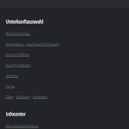
Unterkunftauswahl
Bad Schandau
Königstein - Sächsische Schweiz
Kurort Rathen
Kurort Wehlen
Sebnitz
Pirna
Elbe
-
Sachsen
-
Dresden
Infocenter
Wanderkartenshop