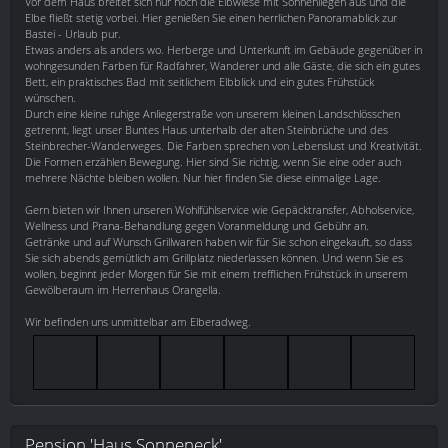
Vor dem Haus breitet sich nur noch die Elbwiese mit Sonnenliegen aus und die
Elbe fließt stetig vorbei. Hier genießen Sie einen herrlichen Panoramablick zur
Bastei - Urlaub pur.
Etwas anders als anders wo. Herberge und Unterkunft im Gebäude gegenüber in
wohngesunden Farben für Radfahrer, Wanderer und alle Gäste, die sich ein gutes
Bett, ein praktisches Bad mit seitlichem Elbblick und ein gutes Frühstück
wünschen.
Durch eine kleine ruhige Anliegerstraße von unserem kleinen Landschlösschen
getrennt, liegt unser Buntes Haus unterhalb der alten Steinbrüche und des
Steinbrecher-Wanderweges. Die Farben sprechen von Lebenslust und Kreativität.
Die Formen erzählen Bewegung. Hier sind Sie richtig, wenn Sie eine oder auch
mehrere Nächte bleiben wollen. Nur hier finden Sie diese einmalige Lage.
Gern bieten wir Ihnen unseren Wohlfühlservice wie Gepäcktransfer, Abholservice,
Wellness und Prana-Behandlung gegen Voranmeldung und Gebühr an.
Getränke und auf Wunsch Grillwaren haben wir für Sie schon eingekauft, so dass
Sie sich abends gemütlich am Grillplatz niederlassen können. Und wenn Sie es
wollen, beginnt jeder Morgen für Sie mit einem trefflichen Frühstück in unserem
Gewölberaum im Herrenhaus Orangella.
Wir befinden uns unmittelbar am Elberadweg.
Pension 'Haus Sonneneck'