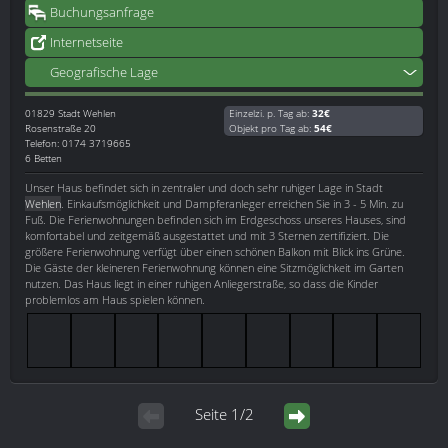
Buchungsanfrage
Internetseite
Geografische Lage
01829
Stadt Wehlen
Einzelzi. p. Tag ab:
32€
Rosenstraße 20
Objekt pro Tag ab:
54€
Telefon: 0174 3719665
6 Betten
Unser Haus befindet sich in zentraler und doch sehr ruhiger Lage in Stadt
Wehlen
. Einkaufsmöglichkeit und Dampferanleger erreichen Sie in 3 - 5 Min. zu
Fuß. Die Ferienwohnungen befinden sich im Erdgeschoss unseres Hauses, sind
komfortabel und zeitgemäß ausgestattet und mit 3 Sternen zertifiziert. Die
größere Ferienwohnung verfügt über einen schönen Balkon mit Blick ins Grüne.
Die Gäste der kleineren Ferienwohnung können eine Sitzmöglichkeit im Garten
nutzen. Das Haus liegt in einer ruhigen Anliegerstraße, so dass die Kinder
problemlos am Haus spielen können.
Seite 1/2