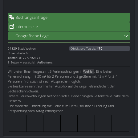
Buchungsanfrage
Internetseite
Geografische Lage
01829
Stadt Wehlen
Objekt pro Tag ab:
47€
Rosenstraße 6
Telefon: 0172 9792171
8 Betten + zusätzlich Aufbettung
Wir bieten Ihnen insgesamt 3 Ferienwohnungen in
Wehlen
. Eine kleine
Ferienwohnung mit 30 m² für 2 Personen und 2 größere mit 42 m² für 2-4
Personen. Frühstück ist nach Absprache möglich.
Sie besitzen einen traumhaften Ausblick auf die urige Felslandschaft der
Sächsischen Schweiz.
Unsere Ferienwohnungen befinden sich auf einer ruhigen Seitenstraße nahe dem
Ortskern.
Eine moderne Einrichtung mit Liebe zum Detail, soll Ihnen Erholung und
Entspannung vom Alltag ermöglichen.