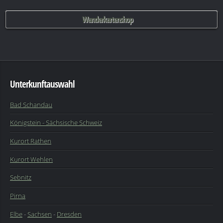
Wanderkartenshop
Unterkunftauswahl
Bad Schandau
Königstein - Sächsische Schweiz
Kurort Rathen
Kurort Wehlen
Sebnitz
Pirna
Elbe
-
Sachsen
-
Dresden