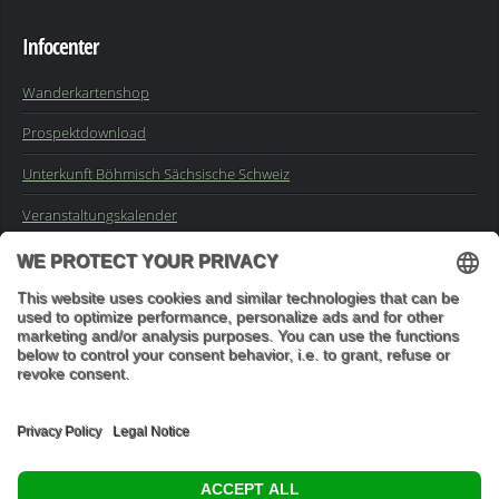
Infocenter
Wanderkartenshop
Prospektdownload
Unterkunft Böhmisch Sächsische Schweiz
Veranstaltungskalender
Kontakt
Impressum
Buchungsanfrage
Mail an die Redaktion
"In den Wäldern sind Dinge, über die nachzudenken man jahrelang
im Moos liegen könnte." (Franz Kafka)