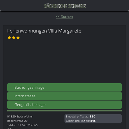
SÄCHSISCHE SCHWEIZ
<< Suchen
Ferienwohnungen Villa Margarete
Buchungsanfrage
Internetseite
Geografische Lage
01829
Stadt Wehlen
Einzelzi. p. Tag ab:
32€
Rosenstraße 20
Objekt pro Tag ab:
54€
Telefon: 0174 3719665