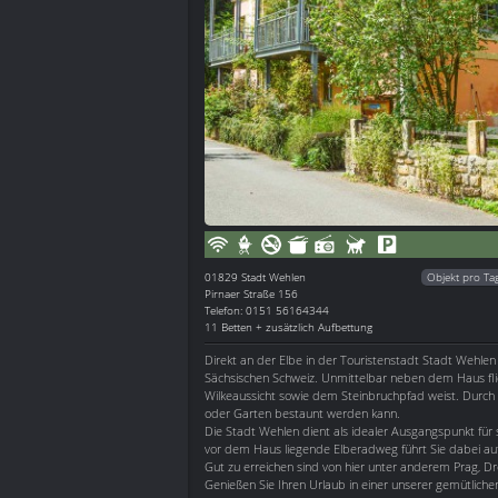
01829
Stadt Wehlen
Objekt pro Ta
Pirnaer Straße 156
Telefon: 0151 56164344
11 Betten + zusätzlich Aufbettung
Direkt an der Elbe in der Touristenstadt Stadt Wehlen 
Sächsischen Schweiz. Unmittelbar neben dem Haus fli
Wilkeaussicht sowie dem Steinbruchpfad weist. Durch
oder Garten bestaunt werden kann.
Die Stadt Wehlen dient als idealer Ausgangspunkt für 
vor dem Haus liegende Elberadweg führt Sie dabei a
Gut zu erreichen sind von hier unter anderem Prag, D
Genießen Sie Ihren Urlaub in einer unserer gemütliche