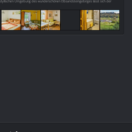
r idyllischen Umgebung des wunderschönen Elbsandsteingebirges lässt sich der