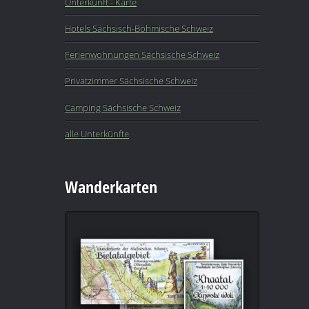
Unterkunft - Karte
Hotels Sächsisch-Böhmische Schweiz
Ferienwohnungen Sächsische Schweiz
Privatzimmer Sächsische Schweiz
Camping Sächsische Schweiz
alle Unterkünfte
Wanderkarten