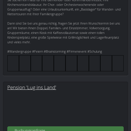
Kirchenvorstandsklausur, Ihr Chor- oder Orchesterwochenende oder
Gruppenausflug? Oder eine Urlaubsunterkunft, ein „Basislager“ für Wander- und
Klettertouren mit Ihrer Familiengruppe?
Dann sind Sie bei uns genau richtig, fragen Sie jetzt Ihren Wunschtermin bei uns
an! Wir bieten Ihnen Doppel, Familien- und Einzelzimmer, Vollversorgung,
Gruppenräume, einen Kiosk mit Kaffeevollautomat sowie einen tollen
Kinderspielplatz, eine große Spielwiese mit Grillmöglichkeit und Lagerfeuerplatz
und vieles mehr.
#Wandergruppe #Feiern #Brainstorming #Firmenevent #Schulung
Pension 'Lug ins Land'
Buchungsanfrage