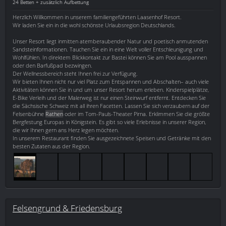
24 Betten + zusätzlich Aufbettung
Herzlich Willkommen in unserem familiengeführten Laasenhof Resort.
Wir laden Sie ein in die wohl schönste Urlaubsregion Deutschlands.
Unser Resort liegt inmitten atemberaubender Natur und poetisch anmutenden
Sandsteinformationen. Tauchen Sie ein in eine Welt voller Entschleunigung und
Wohlfühlen. In direktem Blickkontakt zur Bastei können Sie am Pool ausspannen
oder den Barfußpad bezwingen.
Der Wellnessbereich steht Ihnen frei zur Verfügung.
Wir bieten Ihnen nicht nur viel Platz zum Entspannen und Abschalten– auch viele
Aktivitäten können Sie in und um unser Resort herum erleben. Kinderspielplätze,
E-Bike Verleih und der Malerweg ist nur einen Steinwurf entfernt. Entdecken Sie
die Sächsische Schweiz mit all ihren Facetten. Lassen Sie sich verzaubern auf der
Felsenbühne
Rathen
oder im Tom-Pauls-Theater Pirna. Erklimmen Sie die größte
Bergfestung Europas in Königstein. Es gibt so viele Erlebnisse in unserer Region,
die wir Ihnen gern ans Herz legen möchten.
In unserem Restaurant finden Sie ausgezeichnete Speisen und Getränke mit den
besten Zutaten aus der Region.
Felsengrund & Friedensburg