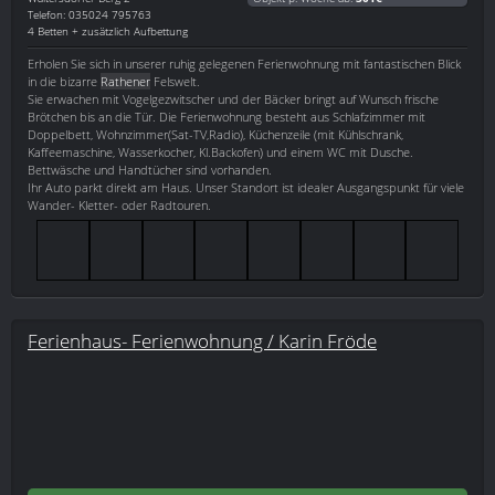
Telefon: 035024 795763
4 Betten + zusätzlich Aufbettung
Erholen Sie sich in unserer ruhig gelegenen Ferienwohnung mit fantastischen Blick
in die bizarre
Rathener
Felswelt.
Sie erwachen mit Vogelgezwitscher und der Bäcker bringt auf Wunsch frische
Brötchen bis an die Tür. Die Ferienwohnung besteht aus Schlafzimmer mit
Doppelbett, Wohnzimmer(Sat-TV,Radio), Küchenzeile (mit Kühlschrank,
Kaffeemaschine, Wasserkocher, Kl.Backofen) und einem WC mit Dusche.
Bettwäsche und Handtücher sind vorhanden.
Ihr Auto parkt direkt am Haus. Unser Standort ist idealer Ausgangspunkt für viele
Wander- Kletter- oder Radtouren.
Ferienhaus- Ferienwohnung / Karin Fröde