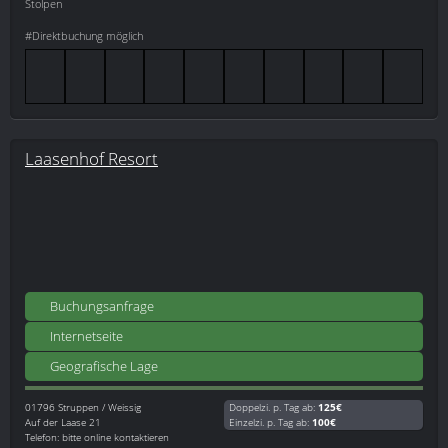
Stolpen
#Direktbuchung möglich
Laasenhof Resort
Buchungsanfrage
Internetseite
Geografische Lage
01796
Struppen / Weissig
Doppelzi. p. Tag ab:
125€
Auf der Laase 21
Einzelzi. p. Tag ab:
100€
Telefon: bitte online kontaktieren