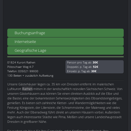
Buchungsanfrage
Internetseite
Geografische Lage
01824
Kurort Rathen
Person pro Tag ab:
30€
Pötzschaer Weg 4-7
Doppelzi. p. Tag ab:
52€
Telefon: 035021 99930
Einzelzi. p. Tag ab:
30€
130 Betten + zusätzlich Aufbettung
Unsere Gästehäuser liegen ca. 35 km von Dresden entfernt im malerischen
Luftkurort
Rathen
mitten in der landschaftlich reizvollen Sächsischen Schweiz. Von
unseren Gästehäusern aus können Sie einen direkten Ausblick auf die Elbe und
die Bastei, eine der bekanntesten Sehenswürdigkeiten des Elbsandsteingebirges,
genießen. Es bieten sich zahlreiche Kletter- und Wandermöglichkeiten wie die
Festung Königstein, der Lilienstein, die Schrammsteine, der Malerweg und vieles
mehr. Auch der Elberadweg führt direkt an unseren Häusern vorbei. Außerdem
liegen auch interessante Städte wie Pirna, Meißen und unsere Landeshauptstadt
Dresden in greifbarer Nähe.
Sie suchen ein Haus für Ihre Gemeinde- oder Konfirmandenfreizeit, Ihre