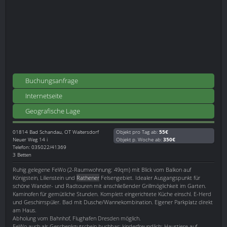
Buchungsanfrage
Internetseite
Geografische Lage
01814
Bad Schandau, OT Waltersdorf
Objekt pro Tag ab:
55€
Neuer Weg 14 i
Objekt p. Woche ab:
350€
Telefon: 035022/41369
3 Betten
Ruhig gelegene FeWo (2-Raumwohnung; 49qm) mit Blick vom Balkon auf
Königstein, Lilienstein und
Rathener
Felsengebiet. Idealer Ausgangspunkt für
schöne Wander- und Radtouren mit anschließender Grillmöglichkeit im Garten.
Kaminofen für gemütliche Stunden. Komplett eingerichtete Küche einschl. E-Herd
und Geschirrspüler. Bad mit Dusche/Wannekombination. Eigener Parkplatz direkt
am Haus.
Abholung vom Bahnhof, Flughafen Dresden möglich.
FeWo auch als Geschenkgutschein buchbar; kinderfreundlich; Haustiere auf