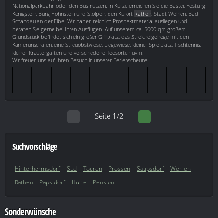
Nationalparkbahn oder den Bus nutzen. In Kürze erreichen Sie die Bastei, Festung
Königstein, Burg Hohnstein und Stolpen, den Kurort
Rathen
, Stadt Wehlen, Bad
Schandau an der Elbe. Wir haben reichlich Prospektmaterial ausliegen und
beraten Sie gerne bei Ihren Ausflügen. Auf unserem ca. 5000 qm großem
Grundstück befindet sich ein großer Grillplatz, das Streichelgehege mit den
Kamerunschafen, eine Streuobstwiese, Liegewiese, kleiner Spielplatz, Tischtennis,
kleiner Kräutergarten und verschiedene Teesorten uvm.
Wir freuen uns auf Ihren Besuch in unserer Ferienscheune.
Seite 1/2
Suchvorschläge
Hinterhermsdorf
Süd
Touren
Prossen
Saupsdorf
Wehlen
Rathen
Papstdorf
Hütte
Pension
Sonderwünsche