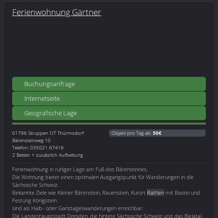
Ferienwohnung Gärtner
Buchungsanfrage
Internetseite
Geografische Lage
01796
Struppen OT Thürmsdorf
Objekt pro Tag ab:
50€
Bärensteinweg 10
Telefon: 035021 67416
2 Betten + zusätzlich Aufbettung
Ferienwohnung in ruhiger Lage am Fuß des Bärensteines.
Die Wohnung bietet einen optimalen Ausgangspunkt für Wanderungen in die
Sächsische Schweiz.
Bekannte Ziele wie Kleiner Bärenstein, Rauenstein, Kurort
Rathen
mit Bastei und
Festung Königstein
sind als Halb- oder Ganztageswanderungen erreichbar.
Die Landeshauptstadt Dresden, die hintere Sächsische Schweiz und das Bielatal