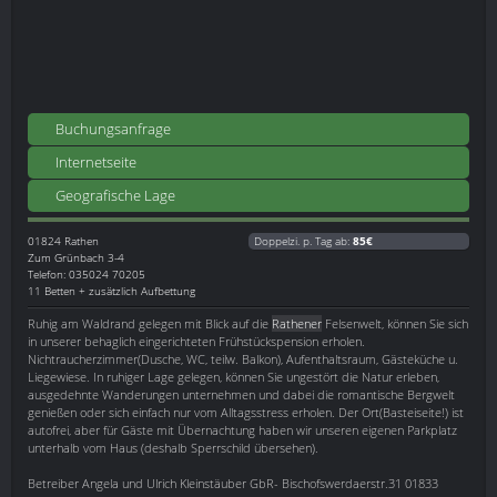
Buchungsanfrage
Internetseite
Geografische Lage
01824
Rathen
Doppelzi. p. Tag ab:
85€
Zum Grünbach 3-4
Telefon: 035024 70205
11 Betten + zusätzlich Aufbettung
Ruhig am Waldrand gelegen mit Blick auf die
Rathener
Felsenwelt, können Sie sich
in unserer behaglich eingerichteten Frühstückspension erholen.
Nichtraucherzimmer(Dusche, WC, teilw. Balkon), Aufenthaltsraum, Gästeküche u.
Liegewiese. In ruhiger Lage gelegen, können Sie ungestört die Natur erleben,
ausgedehnte Wanderungen unternehmen und dabei die romantische Bergwelt
genießen oder sich einfach nur vom Alltagsstress erholen. Der Ort(Basteiseite!) ist
autofrei, aber für Gäste mit Übernachtung haben wir unseren eigenen Parkplatz
unterhalb vom Haus (deshalb Sperrschild übersehen).
Betreiber Angela und Ulrich Kleinstäuber GbR- Bischofswerdaerstr.31 01833