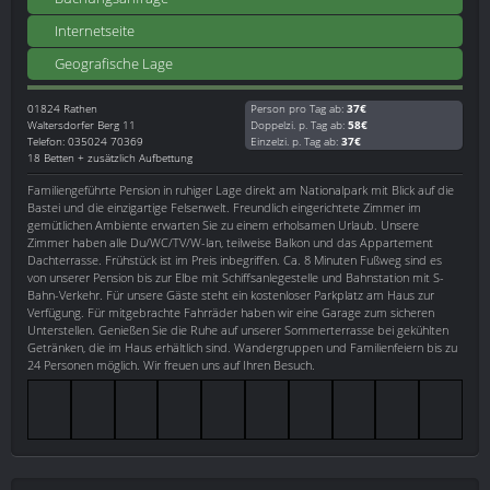
Internetseite
Geografische Lage
01824
Rathen
Person pro Tag ab:
37€
Waltersdorfer Berg 11
Doppelzi. p. Tag ab:
58€
Telefon: 035024 70369
Einzelzi. p. Tag ab:
37€
18 Betten + zusätzlich Aufbettung
Familiengeführte Pension in ruhiger Lage direkt am Nationalpark mit Blick auf die
Bastei und die einzigartige Felsenwelt. Freundlich eingerichtete Zimmer im
gemütlichen Ambiente erwarten Sie zu einem erholsamen Urlaub. Unsere
Zimmer haben alle Du/WC/TV/W-lan, teilweise Balkon und das Appartement
Dachterrasse. Frühstück ist im Preis inbegriffen. Ca. 8 Minuten Fußweg sind es
von unserer Pension bis zur Elbe mit Schiffsanlegestelle und Bahnstation mit S-
Bahn-Verkehr. Für unsere Gäste steht ein kostenloser Parkplatz am Haus zur
Verfügung. Für mitgebrachte Fahrräder haben wir eine Garage zum sicheren
Unterstellen. Genießen Sie die Ruhe auf unserer Sommerterrasse bei gekühlten
Getränken, die im Haus erhältlich sind. Wandergruppen und Familienfeiern bis zu
24 Personen möglich. Wir freuen uns auf Ihren Besuch.