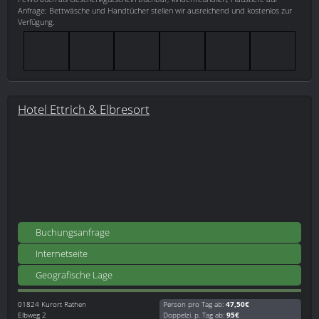
Anfrage; Bettwäsche und Handtücher stellen wir ausreichend und kostenlos zur
Verfügung.
Hotel Ettrich & Elbresort
Buchungsanfrage
Internetseite
Geografische Lage
01824
Kurort Rathen
Person pro Tag ab:
47,50€
Elbweg 2
Doppelzi. p. Tag ab:
95€