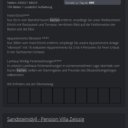
Telefon: 035021 68524
Einzelzi. p. Tag ab:
69€
104 Betten + zusätzlich Aufbettung
Hotel Ettrich***
Nur 50 m vom Bahnhof Kurort
Rathen
entfernt, empfängt Sie unser Wellnesshotel
Ettrich mit Restaurant und Terrasse, herrlichem Blick auf die Felsformation der
Bastei und die Elbe.
Appartements Elbresort ****
Nur 300m vom Hotel Ettrich entfernt, empfängt Sie unsere Appartement-Anlage
"elbresort" mit 16 exklusiven Appartements für 2 bis 4 Personen, für Ihren Urlaub
in der Sächsischen Schweiz.
Lanhaus Weißig-Ferienwohnungen****
In unseren Landhaus-Ferienwohnungen in sonnenverwöhnter Lage oberhalb vom
Kurort
Rathen
, heißen wir Stammgäste und Freunde des Elbsandsteingebirges
willkommen.
Wir brfinden uns am Elberadweg.
Sandsteinidyll - Pension Villa Zeissig