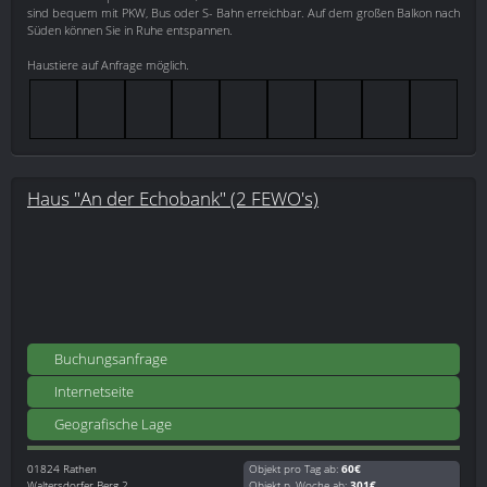
sind bequem mit PKW, Bus oder S- Bahn erreichbar. Auf dem großen Balkon nach
Süden können Sie in Ruhe entspannen.
Haustiere auf Anfrage möglich.
Haus "An der Echobank" (2 FEWO's)
Buchungsanfrage
Internetseite
Geografische Lage
01824
Rathen
Objekt pro Tag ab:
60€
Waltersdorfer Berg 2
Objekt p. Woche ab:
301€