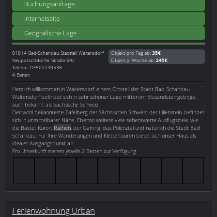
Buchungsanfrage
Internetseite
Geografische Lage
01814
Bad-Schandau Stadtteil Waltersdorf
Objekt pro Tag ab:
35€
Neuporschdorfer Straße 64c
Objekt p. Woche ab:
245€
Telefon: 03502240538
4 Betten
Herzlich willkommen in Waltersdorf, einem Ortsteil der Stadt Bad Schandau.
Waltersdorf befindet sich in sehr schöner Lage mitten im Elbsandsteingebirge,
auch bekannt als Sächsische Schweiz.
Der wohl bekannteste Tafelberg der Sächsischen Schweiz, der Lilienstein, befindet
sich in unmittelbarer Nähe. Ebenso weitere viele sehenswerte Ausflugsziele, wie
die Bastei, Kurort
Rathen
, der Gamrig, das Polenztal und natürlich die Stadt Bad
Schandau. Für Ihre Wanderungen und Klettertouren bietet sich unser Haus als
idealer Ausgangspunkt an.
Pro Unterkunft stehen jeweils 2 Betten zur Verfügung.
Ferienwohnung Urban