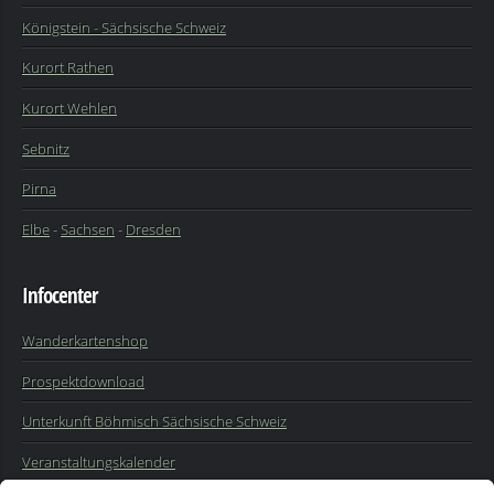
Königstein - Sächsische Schweiz
Kurort Rathen
Kurort Wehlen
Sebnitz
Pirna
Elbe
-
Sachsen
-
Dresden
Infocenter
Wanderkartenshop
Prospektdownload
Unterkunft Böhmisch Sächsische Schweiz
Veranstaltungskalender