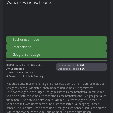
Wauer's Ferienscheune
Buchungsanfrage
Internetseite
Geografische Lage
01848
Hohnstein OT Ulbersdorf
Person pro Tag ab:
25€
Am Sportplatz 6
Doppelzi. p. Tag ab:
50€
Telefon: 035971 55931
8 Betten + zusätzlich Aufbettung
Haben Sie Lust in einer ehemaligen Scheune zu übernachten? Dann sind Sie bei
uns genau richtig. Wir bieten Ihnen modern und komplett eingerichtete
Ferienwohnungen, einen urigen und gemütlichen Gemeinschaftsraum mit Kamin
und eine zusätzliche komplette moderne Gemeinschaftsküche. Gut geeignet auch
für kleinere Gruppen und befreundete Familien. Die Wohnungen erreichen Sie
über einen mit Glas überdachten und auch möblierten Laubengang. Diesen
können Sie auch zum Erholen nach den Ausflügen, zum Sonnen und Lesen nutzen
uvm. Wanderwege gehen vom Haus los, aber Sie können auch unsere