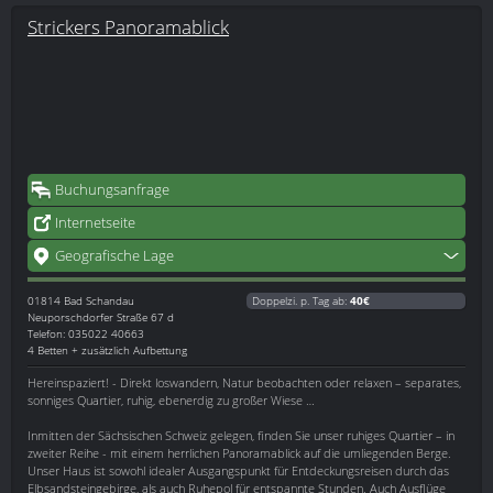
Strickers Panoramablick
Buchungsanfrage
Internetseite
Geografische Lage
01814
Bad Schandau
Doppelzi. p. Tag ab:
40€
Neuporschdorfer Straße 67 d
Telefon: 035022 40663
4 Betten + zusätzlich Aufbettung
Hereinspaziert! - Direkt loswandern, Natur beobachten oder relaxen – separates,
sonniges Quartier, ruhig, ebenerdig zu großer Wiese …
Inmitten der Sächsischen Schweiz gelegen, finden Sie unser ruhiges Quartier – in
zweiter Reihe - mit einem herrlichen Panoramablick auf die umliegenden Berge.
Unser Haus ist sowohl idealer Ausgangspunkt für Entdeckungsreisen durch das
Elbsandsteingebirge, als auch Ruhepol für entspannte Stunden. Auch Ausflüge