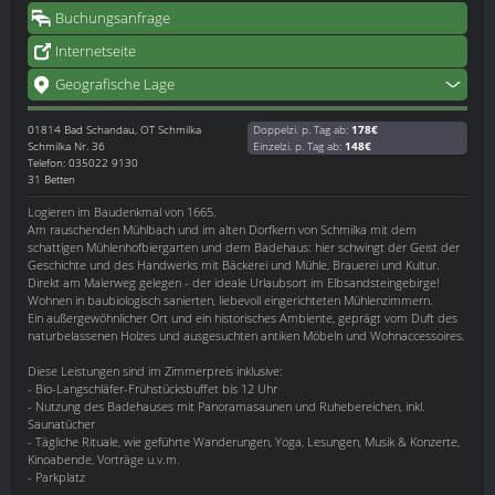
Buchungsanfrage
Internetseite
Geografische Lage
01814
Bad Schandau, OT Schmilka
Doppelzi. p. Tag ab:
178€
Schmilka Nr. 36
Einzelzi. p. Tag ab:
148€
Telefon: 035022 9130
31 Betten
Logieren im Baudenkmal von 1665.
Am rauschenden Mühlbach und im alten Dorfkern von Schmilka mit dem
schattigen Mühlenhofbiergarten und dem Badehaus: hier schwingt der Geist der
Geschichte und des Handwerks mit Bäckerei und Mühle, Brauerei und Kultur.
Direkt am Malerweg gelegen - der ideale Urlaubsort im Elbsandsteingebirge!
Wohnen in baubiologisch sanierten, liebevoll eingerichteten Mühlenzimmern.
Ein außergewöhnlicher Ort und ein historisches Ambiente, geprägt vom Duft des
naturbelassenen Holzes und ausgesuchten antiken Möbeln und Wohnaccessoires.
Diese Leistungen sind im Zimmerpreis inklusive:
- Bio-Langschläfer-Frühstücksbuffet bis 12 Uhr
- Nutzung des Badehauses mit Panoramasaunen und Ruhebereichen, inkl.
Saunatücher
- Tägliche Rituale, wie geführte Wanderungen, Yoga, Lesungen, Musik & Konzerte,
Kinoabende, Vorträge u.v.m.
- Parkplatz