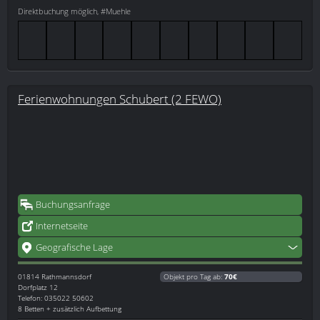
Direktbuchung möglich, #Muehle
Ferienwohnungen Schubert (2 FEWO)
Buchungsanfrage
Internetseite
Geografische Lage
01814
Rathmannsdorf
Objekt pro Tag ab:
70€
Dorfplatz 12
Telefon: 035022 50602
8 Betten + zusätzlich Aufbettung