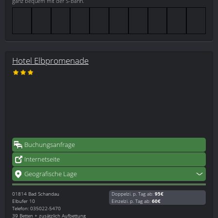
ganz bequem mit der S-Bahn.
Hotel Elbpromenade
Buchungsanfrage
Internetseite
Geografische Lage
01814
Bad Schandau
Doppelzi. p. Tag ab:
95€
Elbufer 10
Einzelzi. p. Tag ab:
60€
Telefon: 035022-5470
39 Betten + zusätzlich Aufbettung