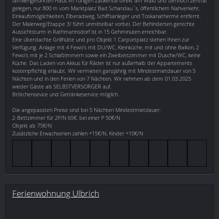
familiengeführten Haus im ruhigen Zaukental direkt am Wald und dennoch zentral
gelegen, nur 800 m vom Marktplatz Bad Schandau´s, öffentlichem Nahverkehr,
Einkaufsmöglichkeiten, Elberadweg, Schiffsanleger und Toskanatherme entfernt.
Der Malerweg/Etappe 3/ führt unmittelbar vorbei. Der Behinderten gerechte
Aussichtsturm in Rathmannsdorf ist in 15 Gehminuten erreichbar.
Eine überdachte Grillhütte und pro Objekt 1 Carportplatz stehen Ihnen zur
Verfügung. Anlage mit 4 Fewo's mit DU/WC, Kleinküche, mit und ohne Balkon, 2
Fewo's mit je 2 Schlafzimmern sowie ein Zweibettzimmer mit Dusche/WC, keine
Küche. Das Laden von Akkus für Räder ist nur außerhalb der Appartements
kostenpflichtig erlaubt. Wir vermieten ganzjährig mit Mindestmietdauer von 5
Nächten und in den Ferien von 7 Nächten. Wir nehmen ab dem 01.03.2025
wieder Gäste als SELBSTVERSORGER auf.
Brötchensevice und Getränkeservice möglich.
Die angepassten Preise sind bei 5 Nächten Mindestmietdauer:
2-Bettzimmer für 2P/N 65€, bei einer P 50€/N
Objekt ab 75€/N
Zusätzliche Erwachsenen zahlen +15€/N, Kinder +10€/N
Ferienwohnung Ulbrich