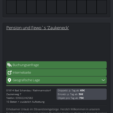
Pension und Fewo`s 'Zaukeneck'
Buchungsanfrage
Internetseite
Geografische Lage
01814
Bad Schandau / Rathmannsdorf
Doppelzi. p. Tag ab:
65€
Zaukenweg 7
Einzelzi. p. Tag ab:
50€
Telefon: 035022/42582
Objekt pro Tag ab:
75€
10 Betten + zusätzlich Aufbettung
Erholsamer Urlaub im Elbsandsteingebirge. Herzlich Willkommen in unserem