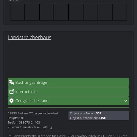
Landstreicherhaus
Buchungsanfrage
Internetseite
Geografische Lage
01833
Stolpen OT Langenwolmsdorf
Objekt pro Tag ab:
35€
Hauptstr. 81
Objekt p. Woche ab:
245€
Telefon: 035973 24403
9 Betten + zusätzlich Aufbettung
Im Landstreicherhaus stehen für Gäste 3 Ferienwohnungen im EG und 1. OG mit