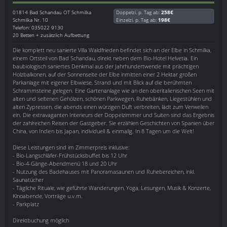
01814
Bad Schandau OT Schmilka
Doppelzi. p. Tag ab:
258€
Schmilka Nr. 10
Einzelzi. p. Tag ab:
198€
Telefon: 035022 9130
20 Betten + zusätzlich Aufbettung
Die komplett neu sanierte Villa Waldfrieden befindet sich an der Elbe in Schmilka,
einem Ortsteil von Bad Schandau, direkt neben dem Bio-Hotel Helvetia. Ein
baubiologisch saniertes Denkmal aus der Jahrhundertwende mit prächtigen
Holzbalkonen, auf der Sonnenseite der Elbe inmitten einer 2 Hektar großen
Parkanlage mit eigener Elbwiese, Strand und mit Blick auf die berühmten
Schrammsteine gelegen. Eine Gartenanlage wie an den oberitalienischen Seen mit
alten und seltenen Gehölzen, schönen Parkwegen, Ruhebänken, Liegestühlen und
alten Zypressen, die abends einen würzigen Duft verbreiten, lädt zum Verweilen
ein. Die extravaganten Interieurs der Doppelzimmer und Suiten sind das Ergebnis
der zahlreichen Reisen der Gastgeber. Sie erzählen Geschichten von Spanien über
China, von Indien bis Japan, individuell & einmalig. In 8 Tagen um die Welt!
Diese Leistungen sind im Zimmerpreis inklusive:
- Bio-Langschläfer-Frühstücksbuffet bis 12 Uhr
- Bio-4-Gänge-Abendmenü 18 und 20 Uhr
- Nutzung des Badehauses mit Panoramasaunen und Ruhebereichen, inkl.
Saunatücher
- Tägliche Rituale, wie geführte Wanderungen, Yoga, Lesungen, Musik & Konzerte,
Kinoabende, Vorträge u.v.m.
- Parkplatz
Direktbuchung möglich