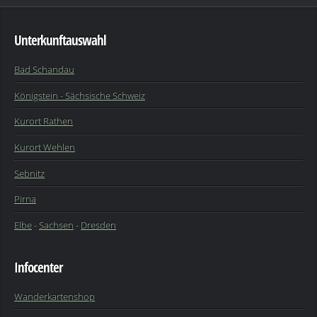
Unterkunftauswahl
Bad Schandau
Königstein - Sächsische Schweiz
Kurort Rathen
Kurort Wehlen
Sebnitz
Pirna
Elbe
-
Sachsen
-
Dresden
Infocenter
Wanderkartenshop