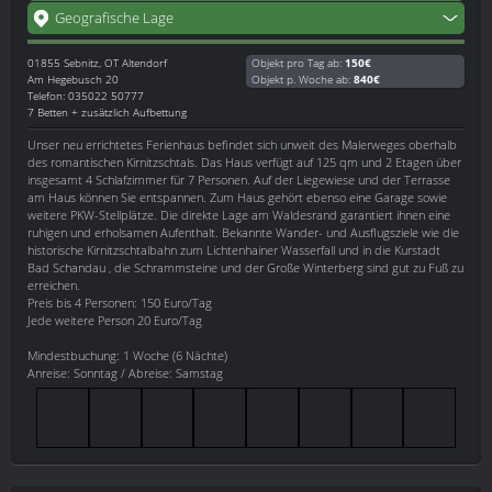
Geografische Lage
01855
Sebnitz, OT Altendorf
Objekt pro Tag ab:
150€
Am Hegebusch 20
Objekt p. Woche ab:
840€
Telefon: 035022 50777
7 Betten + zusätzlich Aufbettung
Unser neu errichtetes Ferienhaus befindet sich unweit des Malerweges oberhalb
des romantischen Kirnitzschtals. Das Haus verfügt auf 125 qm und 2 Etagen über
insgesamt 4 Schlafzimmer für 7 Personen. Auf der Liegewiese und der Terrasse
am Haus können Sie entspannen. Zum Haus gehört ebenso eine Garage sowie
weitere PKW-Stellplätze. Die direkte Lage am Waldesrand garantiert ihnen eine
ruhigen und erholsamen Aufenthalt. Bekannte Wander- und Ausflugsziele wie die
historische Kirnitzschtalbahn zum Lichtenhainer Wasserfall und in die Kurstadt
Bad Schandau , die Schrammsteine und der Große Winterberg sind gut zu Fuß zu
erreichen.
Preis bis 4 Personen: 150 Euro/Tag
Jede weitere Person 20 Euro/Tag
Mindestbuchung: 1 Woche (6 Nächte)
Anreise: Sonntag / Abreise: Samstag