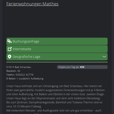
Ferienwohnungen Matthes
Buchungsanfrage
Internetseite
Geografische Lage
01814
Bad Schandau
Objekt pro Tag ab:
45€
Basteistr. 42
Telefon: 035022 42779
8 Betten + zusätzlich Aufbettung
Unser Haus befindet sich am Ortseingang von Bad Schandau. Hier bieten wir
Ihnen zwei gemütliche, modern ausgestattete Ferienwohnungen mit je 4 Betten
und einer Aufbettung, mit Balkon und Elbblick in der ersten bzw. zweiten Etage.
Unser Haus liegt an der Elbpromenade und dem sehr beliebten Elbradweg.
Bis zum Zentrum, Dampferanlegestelle, Bahnhof und Toskana Therme sind es
circa 10-15 Minuten Fußweg.
Alle bekannten Wander- und Ausflugsziele sind von uns gut erreichbar - auch