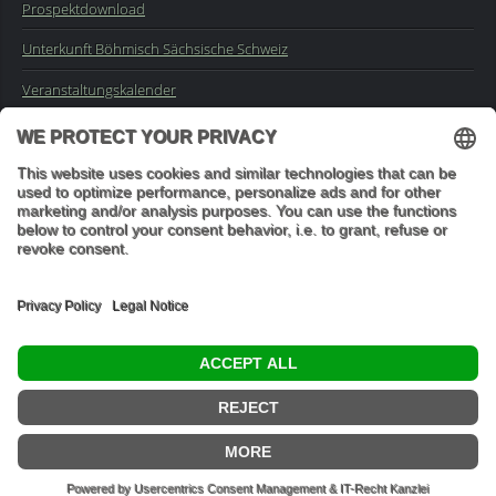
Prospektdownload
Unterkunft Böhmisch Sächsische Schweiz
Veranstaltungskalender
Kontakt
Impressum
Buchungsanfrage
Mail an die Redaktion
"In den Wäldern sind Dinge, über die nachzudenken man jahrelang
im Moos liegen könnte." (Franz Kafka)
© 2026 Ottmar Vetter,
Elbsandsteingebirge Verlag
- Alle Rechte vorbehalten.
Datenschutzeinstellungen