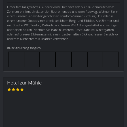
Unser familiär geführtes 3-Sterne-Hotel befindet sich nur 10 Gehminuten vom
Zentrum entfernt direkt an der Elbpromenade und dem Radweg. Wohnen Sie in
einem unserer liebevoll eingerichteten Komfort-Zimmer Richtung Elbe oder in
einem unserer Doppelzimmer mit seitlichem Berg- und Elbblick. Alle Zimmer sind
mit Dusche, WC, Telefon, TV/Radio und freiem W-LAN ausgestattet und verfügen
über einen Balkon. Nehmen Sie Platz in unserem Restaurant, im Wintergarten
oder auf unserer Elbterrasse mit einem zauberhaften Blick und lassen Sie sich von
unserem Küchenteam kulinarisch verwöhnen.
#Direktbuchung möglich
Hotel zur Mühle