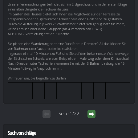
Unsere Ferienwohnungen befindet sich im Erdgeschoss und in der ersten Etage
eines alten Umgebinde-Fachwerkhauses.
Im Garten des Hauses bietet sich Ihnen die Möglichkeit auf der Terrasse zu
entspannen oder bei gemütlicher Atmosphäre einen Grillabend zu gestalten.
Durch die Aufteilung in jeweils 2 Schlafzimmer bietet sich genug Platz für Paare,
kleine Familien oder kleine Gruppen (bis 4 Personen pro FEWO).
ACHTUNG: Vermietung erst ab 5 Nächte.
Sie planen eine Wanderung oder eine Rundfahrt in Dresden? All das können Sie
von Rathmannsdorf aus problemlos realisieren.
In gerade einmal 10 Minuten zu Fuß sind Sie auf den bekanntesten Wanderwegen
der Sächsischen Schweiz, wie zum Beispiel dem Malerweg oder dem Kirnitzschtal.
Nach Dresden oder Tschechien kommen Sie mit der S-Bahnanbindung, die 15
Minuten Fußweg in Anspruch nimmt.
Wir freuen uns, Sie begrüßen zu dürfen.
Seite 1/22
Suchvorschläge