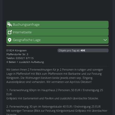
Buchungsanfrage
Internetseite
Geografische Lage
01824
Königstein
Objekt pro Tag ab:
40€
Pfaffendorfer Str. 3
Telefon: 035021 67115
4 Betten + zusätzlich Aufbettung
Wir bieten Ihnen 2 Ferienwohnungen für je 2 Personen in ruhiger und sonniger
Lage in Pfaffendorf mit Blick zum Pfaffenstein mit Barbarine und zur Festung
Königstein. Die Wohnungen besitzen beide jeweils einen sep. Eingang.
Autostellplätze sind vorhanden. Wir vermieten von April bis Oktober!
1. Ferienwohnung 60qm im Haupthaus 2 Personen, 50 EUR / Endreinigung 25
EUR
Grillplatz mit Gartenanteil und Pavillon und zusätzlich überdachte Sitzecke.
2. Ferienwohnung 30 qm im Nebengebäude 40 EUR / Endreinigung 25 EUR
Mit sonniger Terrasse (Blick zur Festung Königstein)und Grillplatz mit überdachter
Sitzecke.