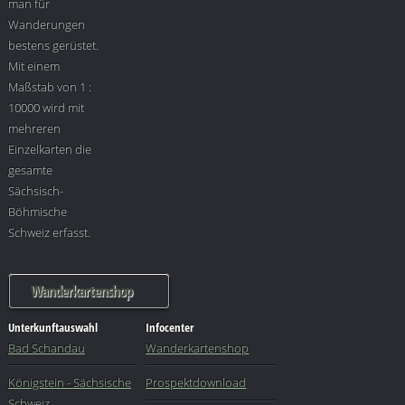
man für
Wanderungen
bestens gerüstet.
Mit einem
Maßstab von 1 :
10000 wird mit
mehreren
Einzelkarten die
gesamte
Sächsisch-
Böhmische
Schweiz erfasst.
Wanderkartenshop
Unterkunftauswahl
Infocenter
Bad Schandau
Wanderkartenshop
Königstein - Sächsische
Prospektdownload
Schweiz