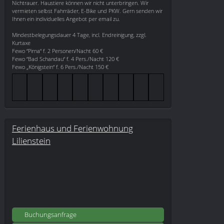
Nichtrauer. Haustiere können wir nicht unterbringen. Wir
vermieten selbst Fahrräder, E-Bike und PKW. Gern senden wir
Ihnen ein individuelles Angebot per email zu.
Mindestbelegungsdauer 4 Tage, incl. Endreinigung, zzgl.
Kurtaxe
Fewo “Pirna“ f. 2 Personen/Nacht 60 €
Fewo “Bad Schandau“ f. 4 Pers./Nacht 120 €
Fewo „Königstein“ f. 6 Pers./Nacht 150 €
Ferienhaus und Ferienwohnung
Lilienstein
Buchungsanfrage