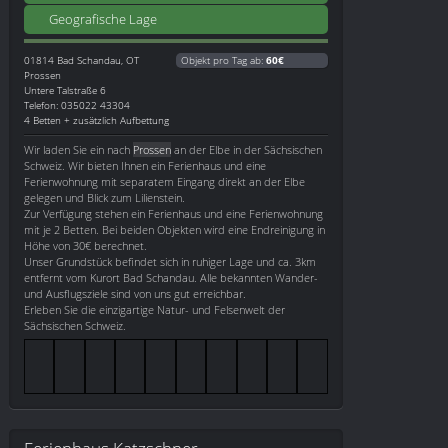
Geografische Lage
01814
Bad Schandau, OT
Objekt pro Tag ab:
60€
Prossen
Untere Talstraße 6
Telefon: 035022 43304
4 Betten + zusätzlich Aufbettung
Wir laden Sie ein nach
Prossen
an der Elbe in der Sächsischen
Schweiz. Wir bieten Ihnen ein Ferienhaus und eine
Ferienwohnung mit separatem Eingang direkt an der Elbe
gelegen und Blick zum Lilienstein.
Zur Verfügung stehen ein Ferienhaus und eine Ferienwohnung
mit je 2 Betten. Bei beiden Objekten wird eine Endreinigung in
Höhe von 30€ berechnet.
Unser Grundstück befindet sich in ruhiger Lage und ca. 3km
entfernt vom Kurort Bad Schandau. Alle bekannten Wander-
und Ausflugsziele sind von uns gut erreichbar.
Erleben Sie die einzigartige Natur- und Felsenwelt der
Sächsischen Schweiz.
Ferienhaus Katzschner