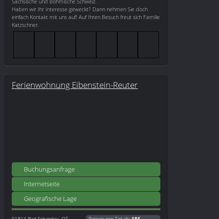
Sächsische und Böhmische Schweiz.
Haben wir Ihr Interesse geweckt? Dann nehmen Sie doch
einfach Kontakt mit uns auf! Auf Ihren Besuch freut sich Familie
Katzschner.
Ferienwohnung Eibenstein-Reuter
Buchungsanfrage
Internetseite
Geografische Lage
01814
Bad Schandau, OT
Person pro Tag ab:
18€