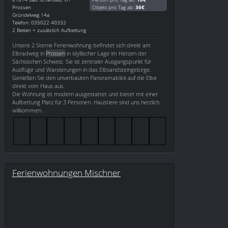
Prossen
Objekt pro Tag ab:
36€
Gründelweg 14a
Telefon: 035022 40332
2 Betten + zusätzlich Aufbettung
Unsere 2 Sterne Ferienwohnung befindet sich direkt am
Elbradweg in
Prossen
in idyllischer Lage im Herzen der
Sächsischen Schweiz. Sie ist zentraler Ausgangspunkt für
Ausflüge und Wanderungen in das Elbsandsteingebirge.
Genießen Sie den unverbauten Panoramablick auf die Elbe
direkt vom Haus aus.
Die Wohnung ist modern ausgestattet und bietet mit einer
Aufbettung Platz für 3 Personen. Haustiere sind uns herzlich
willkommen.
Ferienwohnungen Mischner