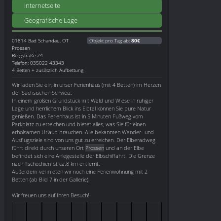
Internetseite
Geografische Lage
01814
Bad Schandau, OT
Objekt pro Tag ab:
80€
Prossen
Bergstraße 24
Telefon: 035022 43343
4 Betten + zusätzlich Aufbettung
Wir laden Sie ein, in unser Ferienhaus (mit 4 Betten) im Herzen
der Sächsischen Schweiz.
In einem großen Grundstück mit Wald und Wiese in ruhiger
Lage und herrlichem Blick ins Elbtal können Sie pure Natur
genießen. Das Ferienhaus ist in 5 Minuten Fußweg vom
Parkplatz zu erreichen und bietet alles, was Sie für einen
erholsamen Urlaub brauchen. Alle bekannten Wander- und
Ausflugsziele sind von uns gut zu erreichen. Der Elberadweg
führt direkt durch unseren Ort
Prossen
und an der Elbe
befindet sich eine Anlegestelle der Elbschiffahrt. Die Grenze
nach Tschechien ist ca.8 km entfernt.
Außerdem vermieten wir noch eine Ferienwohnung mit 2
Betten (ab Bild 7 in der Gallerie).
Wir freuen uns auf Ihren Besuch!