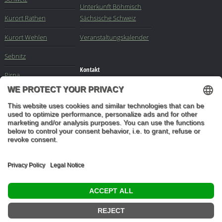
Unterkunft Böhmisch
Kurort Rathen
Sächsische Schweiz
Kurort Wehlen
Veranstaltungskalender
Sebnitz
Kontakt
Pirna
Impressum
Elbe
-
Sachsen
-
Buchungsanfrage
Dresden
Mail an die Redaktion
"In den Wäldern sind
Dinge, über die
nachzudenken man
jahrelang im Moos
liegen könnte." (Franz
Kafka)