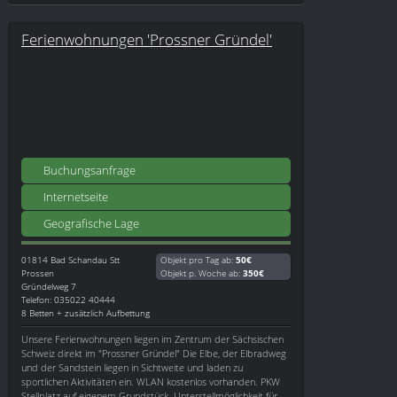
Ferienwohnungen 'Prossner Gründel'
Buchungsanfrage
Internetseite
Geografische Lage
01814
Bad Schandau Stt
Objekt pro Tag ab:
50€
Prossen
Objekt p. Woche ab:
350€
Gründelweg 7
Telefon: 035022 40444
8 Betten + zusätzlich Aufbettung
Unsere Ferienwohnungen liegen im Zentrum der Sächsischen
Schweiz direkt im "Prossner Gründel" Die Elbe, der Elbradweg
und der Sandstein liegen in Sichtweite und laden zu
sportlichen Aktivitäten ein. WLAN kostenlos vorhanden. PKW
Stellplatz auf eigenem Grundstück. Unterstellmöglichkeit für