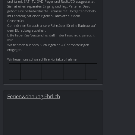
und ist mit SAT- TV, DVD-Player und Radio/CD ausgestattet.
Sie hat einen separaten Eingang und liegt Parterre. Dazu
gehört eine halbüberdachte Terrasse mit Holzgartenmöbeln.
Ihr Fahrzeug hat einen eigenen Parkplatz auf dem
Grundstück.
Gern können Sie auch unsere Fahrräder für eine Radtour auf
dem Elbradweg ausleihen.
Bitte haben Sie Verständnis, daß in der Fewo nicht geraucht
wird.
Wir nehmen nur noch Buchungen ab 4 Übernachtungen
entgegen.
Wir freuen uns schon auf Ihre Kontaktaufnahme.
Ferienwohnung Ehrlich