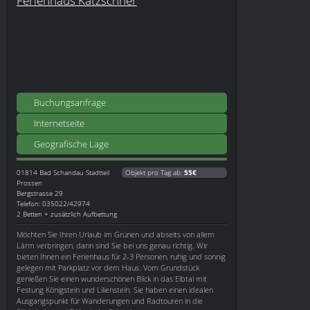
Buchungsanfrage
Internetseite
Geografische Lage
01814
Bad Schandau Stadtteil
Objekt pro Tag ab:
55€
Prossen
Bergstrasse 29
Telefon: 035022/42974
2 Betten + zusätzlich Aufbettung
Möchten Sie Ihren Urlaub im Grünen und abseits von allem
Lärm verbringen, dann sind Sie bei uns genau richtig. Wir
bieten Ihnen ein Ferienhaus für 2-3 Personen, ruhig und sonnig
gelegen mit Parkplatz vor dem Haus. Vom Grundstück
genießen Sie einen wunderschönen Blick in das Elbtal mit
Festung Königstein und Lilienstein. Sie haben einen idealen
Ausgangspunkt für Wanderungen und Radtouren in die