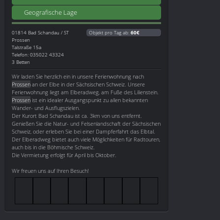
Geografische Lage
01814
Bad Schandau / ST
Objekt pro Tag ab:
60€
Prossen
Talstraße 15a
Telefon: 035022 43324
3 Betten
Wir laden Sie herzlich ein in unsere Ferienwohnung nach
Prossen
an der Elbe in der Sächsischen Schweiz. Unsere
Ferienwohnung liegt am Elberadweg, am Fuße des Lilienstein.
Prossen
ist ein idealer Ausgangspunkt zu allen bekannten
Wander- und Ausflugszielen.
Der Kurort Bad Schandau ist ca. 3km von uns entfernt.
Genießen Sie die Natur- und Felsenlandschaft der Sächsischen
Schweiz, oder erleben Sie bei einer Dampferfahrt das Elbtal.
Der Elberadweg bietet auch viele Möglichkeiten für Radtouren,
auch bis in die Böhmische Schweiz.
Die Vermietung erfolgt für April bis Oktober.
Wir freuen uns auf Ihren Besuch!