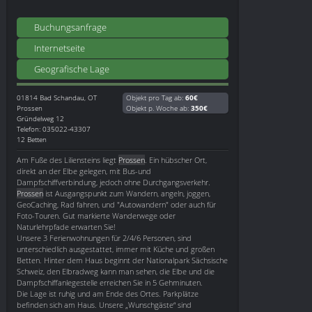
Buchungsanfrage
Internetseite
Geografische Lage
01814
Bad Schandau, OT
Objekt pro Tag ab:
60€
Prossen
Objekt p. Woche ab:
350€
Gründelweg 12
Telefon: 035022-43307
12 Betten
Am Fuße des Liliensteins liegt
Prossen
. Ein hübscher Ort,
direkt an der Elbe gelegen, mit Bus-und
Dampfschiffverbindung, jedoch ohne Durchgangsverkehr.
Prossen
ist Ausgangspunkt zum Wandern, angeln, joggen,
GeoCaching, Rad fahren, und "Autowandern" oder auch für
Foto-Touren. Gut markierte Wanderwege oder
Naturlehrpfade erwarten Sie!
Unsere 3 Ferienwohnungen für 2/4/6 Personen, sind
unterschiedlich ausgestattet, immer mit Küche und großen
Betten. Hinter dem Haus beginnt der Nationalpark Sächsische
Schweiz, den Elbradweg kann man sehen, die Elbe und die
Dampfschiffanlegestelle erreichen Sie in 5 Gehminuten.
Die Lage ist ruhig und am Ende des Ortes. Parkplätze
befinden sich am Haus. Unsere „Wunschgäste“ sind