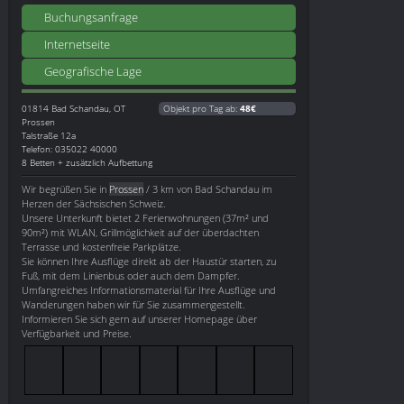
Buchungsanfrage
Internetseite
Geografische Lage
01814
Bad Schandau, OT
Objekt pro Tag ab:
48€
Prossen
Talstraße 12a
Telefon: 035022 40000
8 Betten + zusätzlich Aufbettung
Wir begrüßen Sie in
Prossen
/ 3 km von Bad Schandau im
Herzen der Sächsischen Schweiz.
Unsere Unterkunft bietet 2 Ferienwohnungen (37m² und
90m²) mit WLAN, Grillmöglichkeit auf der überdachten
Terrasse und kostenfreie Parkplätze.
Sie können Ihre Ausflüge direkt ab der Haustür starten, zu
Fuß, mit dem Linienbus oder auch dem Dampfer.
Umfangreiches Informationsmaterial für Ihre Ausflüge und
Wanderungen haben wir für Sie zusammengestellt.
Informieren Sie sich gern auf unserer Homepage über
Verfügbarkeit und Preise.