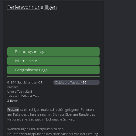
Ferienwohnung Illgen
Buchungsanfrage
Internetseite
Geografische Lage
01814
Bad Schandau, OT
Objekt pro Tag ab:
45€
Prossen
Untere Talstraße 5
Telefon: 035022 42522
2 Betten
Prossen
ist ein ruhiger, malerisch schön gelegener Ferienort
am Fuße des Liliensteines, mit Blick zur Elbe, am Rande des
Nationalparks Sächsisch – Böhmische Schweiz.
Wanderungen und Bergtouren zu den
Hauptanziehungspunkten des Nationalparks, wie der Festung