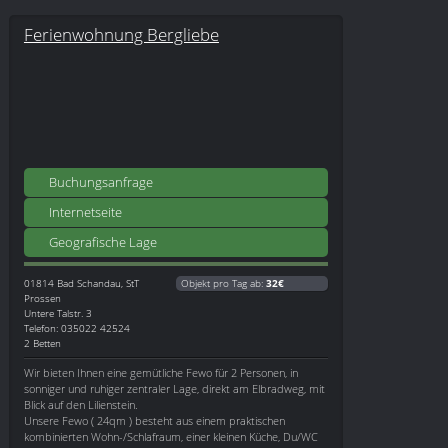
Ferienwohnung Bergliebe
Buchungsanfrage
Internetseite
Geografische Lage
01814
Bad Schandau, StT
Objekt pro Tag ab:
32€
Prossen
Untere Talstr. 3
Telefon: 035022 42524
2 Betten
Wir bieten Ihnen eine gemütliche Fewo für 2 Personen, in
sonniger und ruhiger zentraler Lage, direkt am Elbradweg, mit
Blick auf den Lilienstein.
Unsere Fewo ( 24qm ) besteht aus einem praktischen
kombinierten Wohn-/Schlafraum, einer kleinen Küche, Du/WC