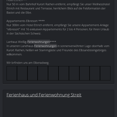
Nur 50 m vom Bahnhof Kurort Rathen entfernt, empfängt Sie unser Wellnesshotel
Ettrich mit Restaurant und Terrasse, herrlichem Blick auf die Felsformation der
Bastei und die Elbe.
Appartements Elbresort ****
Nur 300m vom Hotel Ettrich entfernt, empfängt Sie unsere Appartement-Anlage
"elbresort" mit 16 exklusiven Appartements für 2 bis 4 Personen, für Ihren Urlaub
in der Sächsischen Schweiz.
Lanhaus Weißig-
Ferienwohnungen
****
In unseren Landhaus-
Ferienwohnungen
in sonnenverwöhnter Lage oberhalb vom
Kurort Rathen, heißen wir Stammgäste und Freunde des Elbsandsteingebirges
willkommen.
Wir brfinden uns am Elberadweg.
Ferienhaus und Ferienwohnung Streit