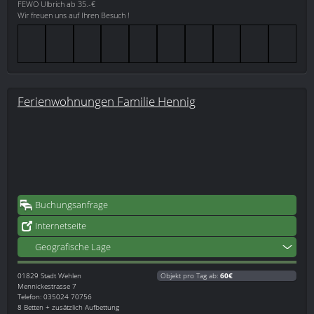
FEWO Ulbrich ab 35.-€
Wir freuen uns auf Ihren Besuch !
Ferienwohnungen Familie Hennig
Buchungsanfrage
Internetseite
Geografische Lage
01829
Stadt Wehlen
Objekt pro Tag ab:
60€
Mennickestrasse 7
Telefon: 035024 70756
8 Betten + zusätzlich Aufbettung