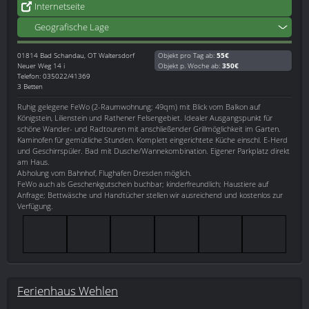
Internetseite
Geografische Lage
01814
Bad Schandau, OT Waltersdorf
Objekt pro Tag ab:
55€
Neuer Weg 14 i
Objekt p. Woche ab:
350€
Telefon: 035022/41369
3 Betten
Ruhig gelegene FeWo (2-Raumwohnung; 49qm) mit Blick vom Balkon auf
Königstein, Lilienstein und Rathener Felsengebiet. Idealer Ausgangspunkt für
schöne Wander- und Radtouren mit anschließender Grillmöglichkeit im Garten.
Kaminofen für gemütliche Stunden. Komplett eingerichtete Küche einschl. E-Herd
und Geschirrspüler. Bad mit Dusche/Wannekombination. Eigener Parkplatz direkt
am Haus.
Abholung vom Bahnhof, Flughafen Dresden möglich.
FeWo auch als Geschenkgutschein buchbar; kinderfreundlich; Haustiere auf
Anfrage; Bettwäsche und Handtücher stellen wir ausreichend und kostenlos zur
Verfügung.
Ferienhaus Wehlen