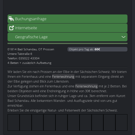
Buchungsanfrage
Internetseite
Geografische Lage
01814
Bad Schandau, OT Prossen
Objekt pro Tag ab:
60€
Untere Talstraße 6
Telefon: 035022 43304
4 Betten + zusätzlich Aufbettung
Wir laden Sie ein nach Prossen an der Elbe in der Sächsischen Schweiz. Wir bieten
Ihnen ein Ferienhaus und eine
Ferienwohnung
mit separatem Eingang direkt an
der Elbe gelegen und Blick zum Lilienstein.
Zur Verfügung stehen ein Ferienhaus und eine
Ferienwohnung
mit je 2 Betten. Bei
beiden Objekten wird eine Endreinigung in Höhe von 30€ berechnet.
Unser Grundstück befindet sich in ruhiger Lage und ca. 3km entfernt vom Kurort
Bad Schandau. Alle bekannten Wander- und Ausflugsziele sind von uns gut
erreichbar.
Erleben Sie die einzigartige Natur- und Felsenwelt der Sächsischen Schweiz.