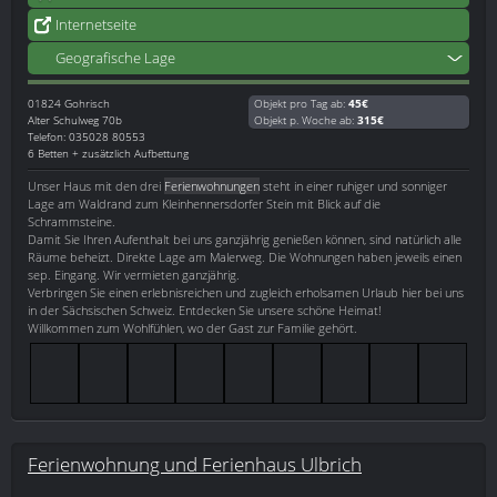
Internetseite
Geografische Lage
01824
Gohrisch
Objekt pro Tag ab:
45€
Alter Schulweg 70b
Objekt p. Woche ab:
315€
Telefon: 035028 80553
6 Betten + zusätzlich Aufbettung
Unser Haus mit den drei
Ferienwohnungen
steht in einer ruhiger und sonniger
Lage am Waldrand zum Kleinhennersdorfer Stein mit Blick auf die
Schrammsteine.
Damit Sie Ihren Aufenthalt bei uns ganzjährig genießen können, sind natürlich alle
Räume beheizt. Direkte Lage am Malerweg. Die Wohnungen haben jeweils einen
sep. Eingang. Wir vermieten ganzjährig.
Verbringen Sie einen erlebnisreichen und zugleich erholsamen Urlaub hier bei uns
in der Sächsischen Schweiz. Entdecken Sie unsere schöne Heimat!
Willkommen zum Wohlfühlen, wo der Gast zur Familie gehört.
Ferienwohnung und Ferienhaus Ulbrich