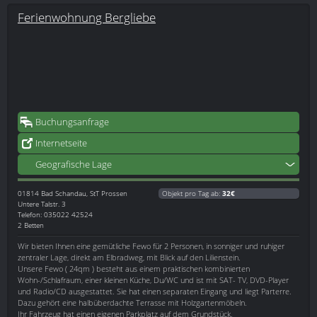
Ferienwohnung Bergliebe
Buchungsanfrage
Internetseite
Geografische Lage
01814
Bad Schandau, StT Prossen
Objekt pro Tag ab:
32€
Untere Talstr. 3
Telefon: 035022 42524
2 Betten
Wir bieten Ihnen eine gemütliche Fewo für 2 Personen, in sonniger und ruhiger
zentraler Lage, direkt am Elbradweg, mit Blick auf den Lilienstein.
Unsere Fewo ( 24qm ) besteht aus einem praktischen kombinierten
Wohn-/Schlafraum, einer kleinen Küche, Du/WC und ist mit SAT- TV, DVD-Player
und Radio/CD ausgestattet. Sie hat einen separaten Eingang und liegt Parterre.
Dazu gehört eine halbüberdachte Terrasse mit Holzgartenmöbeln.
Ihr Fahrzeug hat einen eigenen Parkplatz auf dem Grundstück.