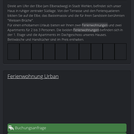
Direkt am Ufer der Elbe (am Elberadweg) in Stadt Wehlen, befindet sich unser
Haus in ruhiger zentraler Südlage. Von der Terrasse und den Ferienquatieren
blicken Sie auf die Elbe, das Basteimassiv und die für ihren Sandstein berühmten
"Weissen Brüche".
Für einen erholsamen Urlaub bieten wir Ihnen zwei
Ferienwohnungen
und zwei
Apartments für 2 bis 3 Personen. Die beiden
Ferienwohnungen
befinden sich in
der 1. Etage und die Apartments im Dachgeschoss unseres Hauses.
Bettwäsche und Handtücher sind im Preis enthalten.
Ferienwohnung Urban
Buchungsanfrage