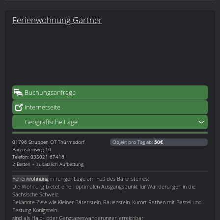
Ferienwohnung Gärtner
Buchungsanfrage
Internetseite
Geografische Lage
01796
Struppen OT Thürmsdorf
Objekt pro Tag ab:
50€
Bärensteinweg 10
Telefon: 035021 67416
2 Betten + zusätzlich Aufbettung
Ferienwohnung
in ruhiger Lage am Fuß des Bärensteines.
Die Wohnung bietet einen optimalen Ausgangspunkt für Wanderungen in die
Sächsische Schweiz.
Bekannte Ziele wie Kleiner Bärenstein, Rauenstein, Kurort Rathen mit Bastei und
Festung Königstein
sind als Halb- oder Ganztageswanderungen erreichbar.