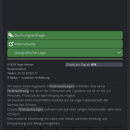
Buchungsanfrage
Internetseite
Geografische Lage
01829
Stadt Wehlen
Objekt pro Tag ab:
47€
Rosenstraße 6
Telefon: 0172 9792171
8 Betten + zusätzlich Aufbettung
Wir bieten Ihnen insgesamt 3
Ferienwohnungen
in Wehlen. Eine kleine
Ferienwohnung
mit 30 m² für 2 Personen und 2 größere mit 42 m² für 2-4
Personen. Frühstück ist nach Absprache möglich.
Sie besitzen einen traumhaften Ausblick auf die urige Felslandschaft der
Sächsischen Schweiz.
Unsere
Ferienwohnungen
befinden sich auf einer ruhigen Seitenstraße nahe dem
Ortskern.
Eine moderne Einrichtung mit Liebe zum Detail, soll Ihnen Erholung und
Entspannung vom Alltag ermöglichen.