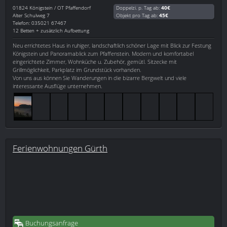
01824
Königstein / OT Pfaffendorf
Doppelzi. p. Tag ab:
40€
Alter Schulweg 7
Objekt pro Tag ab:
45€
Telefon: 035021 67467
12 Betten + zusätzlich Aufbettung
Neu errichtetes Haus in ruhiger, landschaftlich schöner Lage mit Blick zur Festung
Königstein und Panoramablick zum Pfaffenstein. Modern und komfortabel
eingerichtete Zimmer, Wohnküche u. Zubehör, gemütl. Sitzecke mit
Grillmöglichkeit, Parkplatz im Grundstück vorhanden.
Von uns aus können Sie Wanderungen in die bizarre Bergwelt und viele
interessante Ausflüge unternehmen.
Ferienwohnungen Gürth
Buchungsanfrage