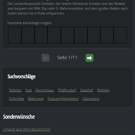
Die Landeshauptstadt Dresden, die hintere Sächsische Schweiz und das Bielatal
sind bequem mit PKW, Bus oder S- Bahn erreichbar. Auf dem großen Balkon nach
Süden können Sie in Ruhe entspannen.
Haustiere auf Anfrage möglich.
Seite 1/11
Suchvorschläge
Sebnitz
Süd
Ferienhaus
Pfaffendorf
Gasthof
Wehlen
Schmilka
Malerweg
Festung Königstein
Lilienstein
Sonderwünsche
Urlaub auf dem Bauernhof