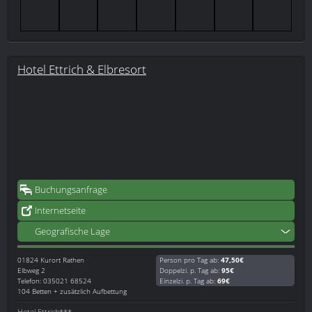
Hotel Ettrich & Elbresort
Buchungsanfrage
Internetseite
Geografische Lage
01824
Kurort Rathen
Person pro Tag ab:
47,50€
Elbweg 2
Doppelzi. p. Tag ab:
95€
Telefon: 035021 68524
Einzelzi. p. Tag ab:
69€
104 Betten + zusätzlich Aufbettung
Hotel Ettrich***