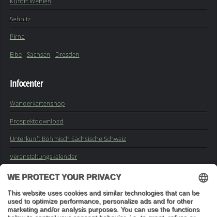
Kurort Wehlen
Sebnitz
Pirna
Elbe
-
Sachsen
-
Dresden
Infocenter
Wanderkartenshop
Prospektdownload
Unterkunft Böhmisch Sächsische Schweiz
Veranstaltungskalender
Kontakt
Impressum