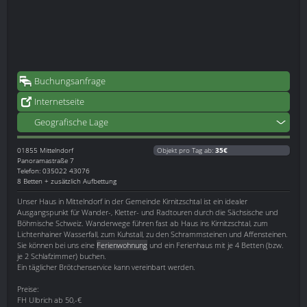
Buchungsanfrage
Internetseite
Geografische Lage
01855
Mittelndorf
Objekt pro Tag ab:
35€
Panoramastraße 7
Telefon: 035022 43076
8 Betten + zusätzlich Aufbettung
Unser Haus in Mittelndorf in der Gemeinde Kirnitzschtal ist ein idealer
Ausgangspunkt für Wander-, Kletter- und Radtouren durch die Sächsische und
Böhmische Schweiz. Wanderwege führen fast ab Haus ins Kirnitzschtal, zum
Lichtenhainer Wasserfall, zum Kuhstall, zu den Schrammsteinen und Affensteinen.
Sie können bei uns eine
Ferienwohnung
und ein Ferienhaus mit je 4 Betten (bzw.
je 2 Schlafzimmer) buchen.
Ein täglicher Brötchenservice kann vereinbart werden.
Preise:
FH Ulbrich ab 50,-€