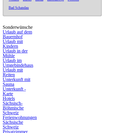
Bad Schandau
Sonderwünsche
Urlaub auf dem
Bauernhof
Urlaub mit
Kindern
Urlaub in der
Mühle
Urlaub im
Umgebindehaus
Urlaub mit
Reiten
Unterkunft mit
Sauna
Unterkunft -
Karte
Hotels
Sächsisch-
Böhmische
Schweiz
Ferienwohnungen
Sächsische
Schweiz
Privatzimmer