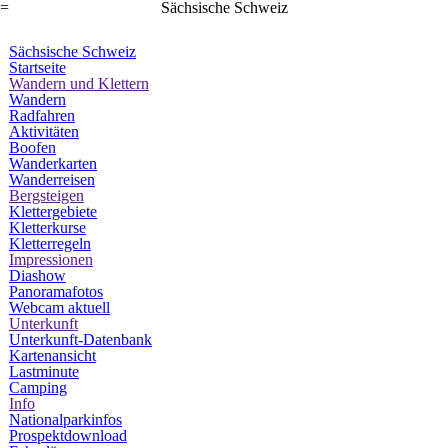
=
Sächsische Schweiz
Sächsische Schweiz
Startseite
Wandern und Klettern
Wandern
Radfahren
Aktivitäten
Boofen
Wanderkarten
Wanderreisen
Bergsteigen
Klettergebiete
Kletterkurse
Kletterregeln
Impressionen
Diashow
Panoramafotos
Webcam aktuell
Unterkunft
Unterkunft-Datenbank
Kartenansicht
Lastminute
Camping
Info
Nationalparkinfos
Prospektdownload