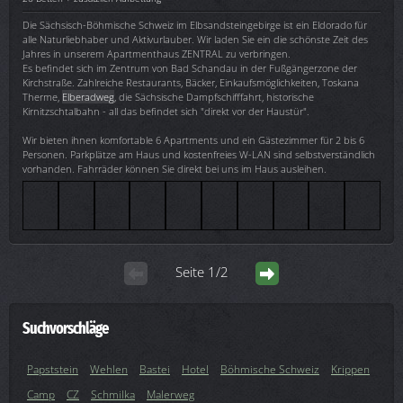
Die Sächsisch-Böhmische Schweiz im Elbsandsteingebirge ist ein Eldorado für
alle Naturliebhaber und Aktivurlauber. Wir laden Sie ein die schönste Zeit des
Jahres in unserem Apartmenthaus ZENTRAL zu verbringen.
Es befindet sich im Zentrum von Bad Schandau in der Fußgängerzone der
Kirchstraße. Zahlreiche Restaurants, Bäcker, Einkaufsmöglichkeiten, Toskana
Therme,
Elberadweg
, die Sächsische Dampfschifffahrt, historische
Kirnitzschtalbahn - all das befindet sich "direkt vor der Haustür".
Wir bieten ihnen komfortable 6 Apartments und ein Gästezimmer für 2 bis 6
Personen. Parkplätze am Haus und kostenfreies W-LAN sind selbstverständlich
vorhanden. Fahrräder können Sie direkt bei uns im Haus ausleihen.
Seite 1/2
Suchvorschläge
Papststein
Wehlen
Bastei
Hotel
Böhmische Schweiz
Krippen
Camp
CZ
Schmilka
Malerweg