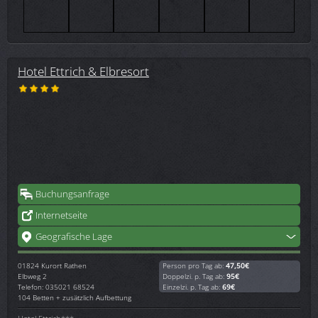
Hotel Ettrich & Elbresort
Buchungsanfrage
Internetseite
Geografische Lage
01824
Kurort Rathen
Person pro Tag ab:
47,50€
Elbweg 2
Doppelzi. p. Tag ab:
95€
Telefon: 035021 68524
Einzelzi. p. Tag ab:
69€
104 Betten + zusätzlich Aufbettung