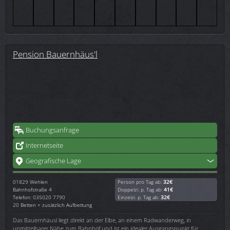
Pension Bauernhäus'l
Buchungsanfrage
Internetseite
Geografische Lage
01829
Wehlen
Person pro Tag ab:
32€
Bahnhofstraße 4
Doppelzi. p. Tag ab:
41€
Telefon: 035020 7790
Einzelzi. p. Tag ab:
32€
20 Betten + zusätzlich Aufbettung
Das Bauernhäusl liegt direkt an der Elbe, an einem Radwanderweg, in
unmittelbarer Nähe zum Bahnhof und ist ein idealer Ausgangspunkt für