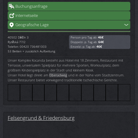
Buchungsanfrage
Internetseite
Geografische Lage
40502
Děčín 3
Person pro Tag ab:
46€
Rytířská 77/2
Doppelzi. p. Tag ab:
64€
Telefon: 00420 736481003
Einzelzi. p. Tag ab:
46€
53 Betten + zusätzlich Aufbettung
Unser Komplex Kocanda besteht aus Hotel mit 18 Zimmern, Restaurant mit
Terrasse, universalem Spielplatz für mehrere Sporten, Workoutplatz, dem
größtem Kinderspielplatz in der Stadt und kleinem Kiosk.
Unser Hotel liegt direkt am
Elberadweg
und in der Nähe vom Stadtzentrum.
Unser Restaurant bietet vorwiegend traditionelle tschechische Gerichte.
Felsengrund & Friedensburg