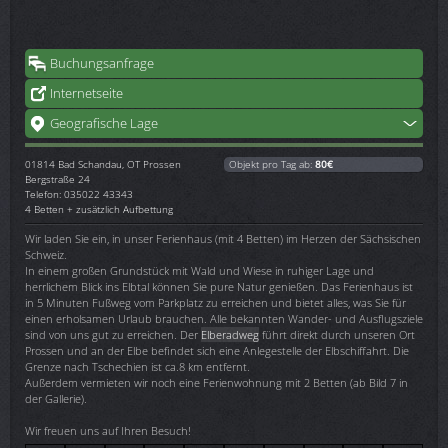
Buchungsanfrage
Internetseite
Geografische Lage
01814
Bad Schandau, OT Prossen
Objekt pro Tag ab:
80€
Bergstraße 24
Telefon: 035022 43343
4 Betten + zusätzlich Aufbettung
Wir laden Sie ein, in unser Ferienhaus (mit 4 Betten) im Herzen der Sächsischen
Schweiz.
In einem großen Grundstück mit Wald und Wiese in ruhiger Lage und
herrlichem Blick ins Elbtal können Sie pure Natur genießen. Das Ferienhaus ist
in 5 Minuten Fußweg vom Parkplatz zu erreichen und bietet alles, was Sie für
einen erholsamen Urlaub brauchen. Alle bekannten Wander- und Ausflugsziele
sind von uns gut zu erreichen. Der
Elberadweg
führt direkt durch unseren Ort
Prossen und an der Elbe befindet sich eine Anlegestelle der Elbschiffahrt. Die
Grenze nach Tschechien ist ca.8 km entfernt.
Außerdem vermieten wir noch eine Ferienwohnung mit 2 Betten (ab Bild 7 in
der Gallerie).
Wir freuen uns auf Ihren Besuch!