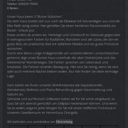
Telefon: 035024 79392
8 Betten
Unser Haus bietet 3 "Bunte Stübchen".
Vor dem Haus breitet sich nur noch die Elbwiese mit Sonnenliegen aus und die
Elbe fließt stetig vorbei. Hier genießen Sie einen herrlichen Panoramablick zur
Bastei - Urlaub pur.
Etwas anders als anders wo. Herberge und Unterkunft im Gebäude gegenüber
in wohngesunden Farben für Radfahrer, Wanderer und alle Gäste, die sich ein
gutes Bett, ein praktisches Bad mit seitlichem Elbblick und ein gutes Frühstück
wünschen.
Durch eine kleine ruhige Anliegerstraße von unserem kleinen Landschlösschen
getrennt, liegt unser Buntes Haus unterhalb der alten Steinbrüche und des
Steinbrecher-Wanderweges. Die Farben sprechen von Lebenslust und
Kreativität. Die Formen erzählen Bewegung. Hier sind Sie richtig, wenn Sie eine
oder auch mehrere Nächte bleiben wollen. Nur hier finden Sie diese einmalige
Lage.
Gern bieten wir Ihnen unseren Wohlfühlservice wie Gepäcktransfer,
Abholservice, Wellness und Prana-Behandlung gegen Voranmeldung und
Gebühr an.
Getränke und auf Wunsch Grillwaren haben wir für Sie schon eingekauft, so
dass Sie sich abends gemütlich am Grillplatz niederlassen können. Und wenn
Sie es wollen, beginnt jeder Morgen für Sie mit einem trefflichen Frühstück in
unserem Gewölberaum im Herrenhaus Orangella.
Wir befinden uns unmittelbar am
Elberadweg
.