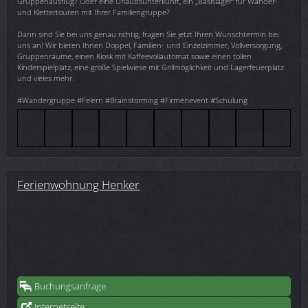
Gruppenausflug? Oder eine Urlaubsunterkunft, ein „Basislager“ für Wander-
und Klettertouren mit Ihrer Familiengruppe?
Dann sind Sie bei uns genau richtig, fragen Sie jetzt Ihren Wunschtermin bei
uns an! Wir bieten Ihnen Doppel, Familien- und Einzelzimmer, Vollversorgung,
Gruppenräume, einen Kiosk mit Kaffeevollautomat sowie einen tollen
Kinderspielplatz, eine große Spielwiese mit Grillmöglichkeit und Lagerfeuerplatz
und vieles mehr.
#Wandergruppe #Feiern #Brainstorming #Firmenevent #Schulung
Ferienwohnung Henker
Buchungsanfrage
Internetseite