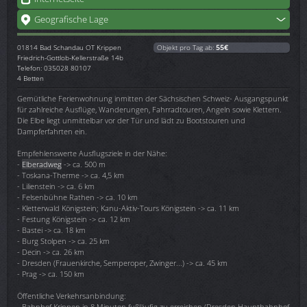
Geografische Lage
01814
Bad Schandau OT Krippen
Objekt pro Tag ab:
55€
Friedrich-Gottlob-Kellerstraße 14b
Telefon: 035028 80107
4 Betten
Gemütliche Ferienwohnung inmitten der Sächsischen Schweiz- Ausgangspunkt
für zahlreiche Ausflüge, Wanderungen, Fahrradtouren, Angeln sowie Klettern.
Die Elbe liegt unmittelbar vor der Tür und lädt zu Bootstouren und
Dampferfahrten ein.
Empfehlenswerte Ausflugsziele in der Nähe:
-
Elberadweg
-> ca. 500 m
- Toskana-Therme -> ca. 4,5 km
- Lilienstein -> ca. 6 km
- Felsenbühne Rathen -> ca. 10 km
- Kletterwald Königstein; Kanu-Aktiv-Tours Königstein -> ca. 11 km
- Festung Königstein -> ca. 12 km
- Bastei -> ca. 18 km
- Burg Stolpen -> ca. 25 km
- Decin -> ca. 26 km
- Dresden (Frauenkirche, Semperoper, Zwinger...) -> ca. 45 km
- Prag -> ca. 150 km
Öffentliche Verkehrsanbindung:
- Bahnhof Krippen in 8 Minuten fußläufig zu erreichen (Dresden Hauptbahnhof