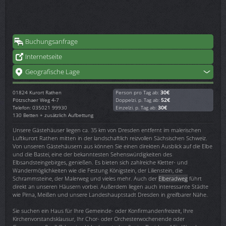
Buchungsanfrage
Internetseite
Geografische Lage
01824
Kurort Rathen
Person pro Tag ab:
30€
Pötzschaer Weg 4-7
Doppelzi. p. Tag ab:
52€
Telefon: 035021 99930
Einzelzi. p. Tag ab:
30€
130 Betten + zusätzlich Aufbettung
Unsere Gästehäuser liegen ca. 35 km von Dresden entfernt im malerischen
Luftkurort Rathen mitten in der landschaftlich reizvollen Sächsischen Schweiz.
Von unseren Gästehäusern aus können Sie einen direkten Ausblick auf die Elbe
und die Bastei, eine der bekanntesten Sehenswürdigkeiten des
Elbsandsteingebirges, genießen. Es bieten sich zahlreiche Kletter- und
Wandermöglichkeiten wie die Festung Königstein, der Lilienstein, die
Schrammsteine, der Malerweg und vieles mehr. Auch der
Elberadweg
führt
direkt an unseren Häusern vorbei. Außerdem liegen auch interessante Städte
wie Pirna, Meißen und unsere Landeshauptstadt Dresden in greifbarer Nähe.
Sie suchen ein Haus für Ihre Gemeinde- oder Konfirmandenfreizeit, Ihre
Kirchenvorstandsklausur, Ihr Chor- oder Orchesterwochenende oder