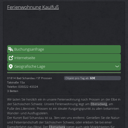
Ferienwohnung Kaulfuß
Buchungsanfrage
Internetseite
Geografische Lage
01814
Bad Schandau / ST Prossen
Objekt pro Tag ab:
60€
Talstraße 15a
Telefon: 035022 43324
3 Betten
Wir laden Sie herzlich ein in unsere Ferienwohnung nach Prossen an der Elbe in
der Sächsischen Schweiz. Unsere Ferienwohnung liegt am
Elberadweg
, am
Fuße des Lilienstein. Prossen ist ein idealer Ausgangspunkt zu allen bekannten
Wander- und Ausflugszielen.
Der Kurort Bad Schandau ist ca. 3km von uns entfernt. Genießen Sie die Natur-
und Felsenlandschaft der Sächsischen Schweiz, oder erleben Sie bei einer
Dampferfahrt das Elbtal. Der
Elberadweg
bietet auch viele Möglichkeiten für