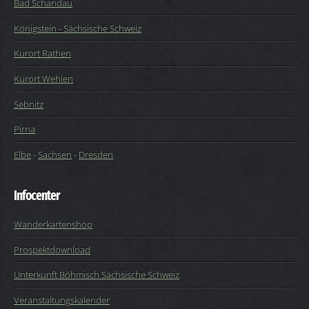
Bad Schandau
Königstein - Sächsische Schweiz
Kurort Rathen
Kurort Wehlen
Sebnitz
Pirna
Elbe
-
Sachsen
-
Dresden
Infocenter
Wanderkartenshop
Prospektdownload
Unterkunft Böhmisch Sächsische Schweiz
Veranstaltungskalender