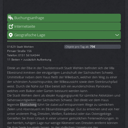
Buchungsanfrage
Internetseite
Geografische Lage
01829
Stadt Wehlen
Objekt pro Tag ab:
75€
Pirnaer Straße 156
Telefon: 0151 56164344
11 Betten + zusätzlich Aufbettung
Direkt an der Elbe in der Touristenstadt Stadt Wehlen befindet sich die Villa
Elbestrand inmitten der einzigartigen Landschaft der Sächsischen Schweiz.
Unmittelbar neben dem Haus fließt der Wilkebach, welcher den Weg zu einer
der schönsten Aussichtspunkte, der Wilkeaussicht sowie dem Steinbruchpfad
weist. Durch die Nähe zur Elbe bietet sich ein wunderschönes Panorama,
welches vom Balkon oder Garten bestaunt werden kann.
Die Stadt Wehlen dient als idealer Ausgangspunkt für sämtliche Aktivitäten und
Sehenswürdigkeiten der Sächsischen Schweiz. Der direkt vor dem Haus
liegende
Elberadweg
führt Sie dabei auf entspanntem Wege zu sämtlichen
Zielen und Abenteuern im Elbsandsteingebirge. Gut zu erreichen sind von hier
unter anderem Prag, Dresden, Meißen, Radebeul oder das Osterzgebirge.
Genießen Sie Ihren Urlaub in einer unserer gemütlichen Ferienwohnungen. In
der herrlich, ruhigen Lage nur wenige Kilometer von Dresden entfernt können
Sie Ihre Seele baumeln lassen. In der idyllischen Umgebung des