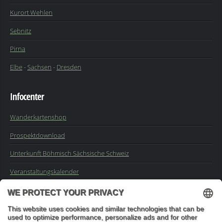
Kurort Wehlen
Sebnitz
Pirna
Elbe
-
Sachsen
-
Dresden
Infocenter
Wanderkartenshop
Prospektdownload
Unterkunft Böhmisch Sächsische Schweiz
Veranstaltungskalender
Kontakt
Impressum