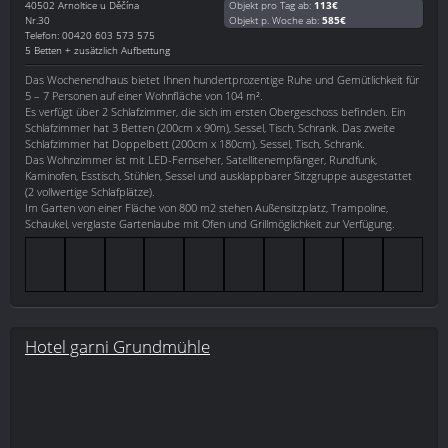
40502
Arnoltice u Děčína
Objekt pro Tag ab:
113€
Nr.30
Objekt p. Woche ab:
585€
Telefon: 00420 603 573 575
5 Betten + zusätzlich Aufbettung
Das Wochenendhaus bietet Ihnen hundertprozentige Ruhe und Gemütlichkeit für
5 – 7 Personen auf einer Wohnfläche von 104 m².
Es verfügt über 2 Schlafzimmer, die sich im ersten Obergeschoss befinden. Ein
Schlafzimmer hat 3 Betten (200cm x 90m), Sessel, Tisch, Schrank. Das zweite
Schlafzimmer hat Doppelbett (200cm x 180cm), Sessel, Tisch, Schrank.
Das Wohnzimmer ist mit LED-Fernseher, Satellitenempfänger, Rundfunk,
Kaminofen, Esstisch, Stühlen, Sessel und ausklappbarer Sitzgruppe ausgestattet
(2 vollwertige Schlafplätze).
Im Garten von einer Fläche von 800 m2 stehen Außensitzplatz, Trampoline,
Schaukel, verglaste Gartenlaube mit Ofen und Grillmöglichkeit zur Verfügung.
Hotel garni Grundmühle