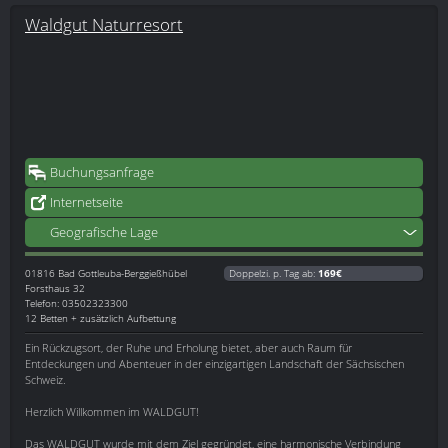
Waldgut Naturresort
Buchungsanfrage
Internetseite
Geografische Lage
01816
Bad Gottleuba-Berggießhübel
Doppelzi. p. Tag ab:
169€
Forsthaus 32
Telefon: 03502323300
12 Betten + zusätzlich Aufbettung
Ein Rückzugsort, der Ruhe und Erholung bietet, aber auch Raum für
Entdeckungen und Abenteuer in der einzigartigen Landschaft der Sächsischen
Schweiz.
Herzlich Willkommen im WALDGUT!
Das WALDGUT wurde mit dem Ziel gegründet, eine harmonische Verbindung