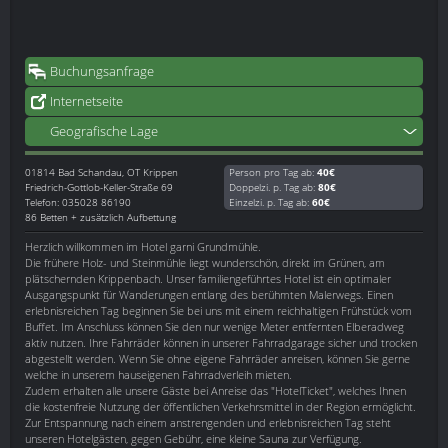
Buchungsanfrage
Internetseite
Geografische Lage
01814
Bad Schandau, OT Krippen
Person pro Tag ab:
40€
Friedrich-Gottlob-Keller-Straße 69
Doppelzi. p. Tag ab:
80€
Telefon: 035028 86190
Einzelzi. p. Tag ab:
60€
86 Betten + zusätzlich Aufbettung
Herzlich willkommen im Hotel garni Grundmühle.
Die frühere Holz- und Steinmühle liegt wunderschön, direkt im Grünen, am
plätschernden Krippenbach. Unser familiengeführtes Hotel ist ein optimaler
Ausgangspunkt für Wanderungen entlang des berühmten Malerwegs. Einen
erlebnisreichen Tag beginnen Sie bei uns mit einem reichhaltigen Frühstück vom
Buffet. Im Anschluss können Sie den nur wenige Meter entfernten Elberadweg
aktiv nutzen. Ihre Fahrräder können in unserer Fahrradgarage sicher und trocken
abgestellt werden. Wenn Sie ohne eigene Fahrräder anreisen, können Sie gerne
welche in unserem hauseigenen Fahrradverleih mieten.
Zudem erhalten alle unsere Gäste bei Anreise das "HotelTicket", welches Ihnen
die kostenfreie Nutzung der öffentlichen Verkehrsmittel in der Region ermöglicht.
Zur Entspannung nach einem anstrengenden und erlebnisreichen Tag steht
unseren Hotelgästen, gegen Gebühr, eine kleine Sauna zur Verfügung.