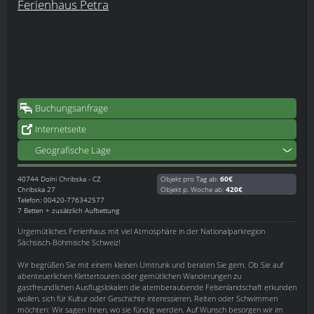
Ferienhaus Petra
Buchungsanfrage
Internetseite
Geografische Lage
40744
Dolni Chribska - CZ
Objekt pro Tag ab:
60€
Chribska 27
Objekt p. Woche ab:
420€
Telefon: 00420-776342577
7 Betten + zusätzlich Aufbettung
Urgemütliches Ferienhaus mit viel Atmosphäre in der Nationalparkregion
Sächsisch-Böhmische Schweiz!
Wir begrüßen Sie mit einem kleinen Umtrunk und beraten Sie gern. Ob Sie auf
abenteuerlichen Klettertouren oder gemütlichen Wanderungen zu
gastfreundlichen Ausflugslokalen die atemberaubende Felsenlandschaft erkunden
wollen, sich für Kultur oder Geschichte interessieren, Reiten oder Schwimmen
möchten: Wir sagen Ihnen, wo sie fündig werden. Auf Wunsch besorgen wir im