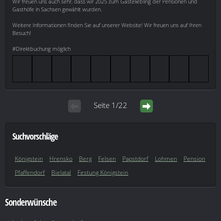
Wir freuen uns auch sehr, dass wir 2025 zum Gästeliebling der Pensionen und
Gasthöfe in Sachsen gewählt wurden.
Weitere Informationen finden Sie auf unserer Website! Wir freuen uns auf Ihren
Besuch!
#Direktbuchung möglich
Seite 1/22
Suchvorschläge
Königstein
Hrensko
Berg
Felsen
Papstdorf
Lohmen
Pension
Pfaffendorf
Bielatal
Festung Königstein
Sonderwünsche