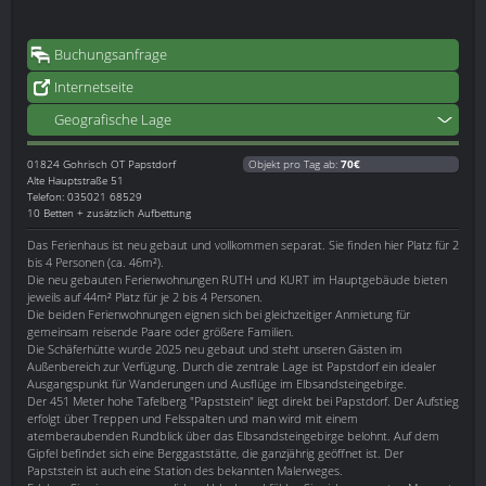
Buchungsanfrage
Internetseite
Geografische Lage
01824
Gohrisch OT Papstdorf
Objekt pro Tag ab:
70€
Alte Hauptstraße 51
Telefon: 035021 68529
10 Betten + zusätzlich Aufbettung
Das Ferienhaus ist neu gebaut und vollkommen separat. Sie finden hier Platz für 2
bis 4 Personen (ca. 46m²).
Die neu gebauten Ferienwohnungen RUTH und KURT im Hauptgebäude bieten
jeweils auf 44m² Platz für je 2 bis 4 Personen.
Die beiden Ferienwohnungen eignen sich bei gleichzeitiger Anmietung für
gemeinsam reisende Paare oder größere Familien.
Die Schäferhütte wurde 2025 neu gebaut und steht unseren Gästen im
Außenbereich zur Verfügung. Durch die zentrale Lage ist Papstdorf ein idealer
Ausgangspunkt für Wanderungen und Ausflüge im Elbsandsteingebirge.
Der 451 Meter hohe Tafelberg "Papststein" liegt direkt bei Papstdorf. Der Aufstieg
erfolgt über Treppen und Felsspalten und man wird mit einem
atemberaubenden Rundblick über das Elbsandsteingebirge belohnt. Auf dem
Gipfel befindet sich eine Berggaststätte, die ganzjährig geöffnet ist. Der
Papststein ist auch eine Station des bekannten Malerweges.