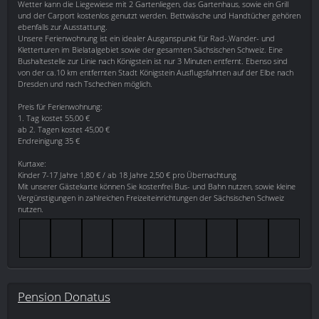
Wetter kann die Liegewiese mit 2 Gartenliegen, das Gartenhaus, sowie ein Grill
und der Carport kostenlos genutzt werden. Bettwäsche und Handtücher gehören
ebenfalls zur Ausstattung.
Unsere Ferienwohnung ist ein idealer Ausganspunkt für Rad-,Wander- und
Kletterturen im Bielatalgebiet sowie der gesamten Sächsischen Schweiz. Eine
Bushaltestelle zur Linie nach Königstein ist nur 3 Minuten entfernt. Ebenso sind
von der ca.10 km entfernten Stadt Königstein Ausflugsfahrten auf der Elbe nach
Dresden und nach Tschechien möglich.
Preis für Ferienwohnung:
1. Tag kostet 55,00 €
ab 2. Tagen kostet 45,00 €
Endreinigung 35 €
Kurtaxe:
Kinder 7-17 Jahre 1,80 € / ab 18 Jahre 2,50 € pro Übernachtung
Mit unserer Gästekarte können Sie kostenfrei Bus- und Bahn nutzen, sowie kleine
Vergünstigungen in zahlreichen Freizeiteinrichtungen der Sächsischen Schweiz
nutzen.
Pension Donatus