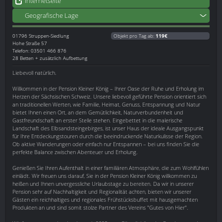
Internetseite
Geografische Lage
01796
Struppen-Siedlung
Objekt pro Tag ab:
119€
Hohe Straße 57
Telefon: 03501 466 876
28 Betten + zusätzlich Aufbettung
Liebevoll natürlich.
Willkommen in der Pension Kleiner König – Ihrer Oase der Ruhe und Erholung im
Herzen der Sächsischen Schweiz. Unsere liebevoll geführte Pension orientiert sich
an traditionellen Werten, wie Familie, Heimat, Genuss, Entspannung und Natur
bietet Ihnen einen Ort, an dem Gemütlichkeit, Naturverbundenheit und
Gastfreundschaft an erster Stelle stehen. Eingebettet in die malerische
Landschaft des Elbsandsteingebirges, ist unser Haus der ideale Ausgangspunkt
für Ihre Entdeckungstouren durch die beeindruckende Naturkulisse der Region.
Ob aktive Wanderungen oder einfach nur Entspannen – bei uns finden Sie die
perfekte Balance zwischen Abenteuer und Erholung.
Genießen Sie Ihren Aufenthalt in einer familiären Atmosphäre, die zum Wohlfühlen
einlädt. Wir freuen uns darauf, Sie in der Pension Kleiner König willkommen zu
heißen und Ihnen unvergessliche Urlaubstage zu bereiten. Da wir in unserer
Pension sehr auf Nachhaltigkeit und Regionalität achten, bieten wir unserer
Gästen ein reichhaltiges und regionales Frühstücksbuffet mit hausgemachten
Produkten an und sind somit stolze Partner des Vereins "Gutes von Hier".