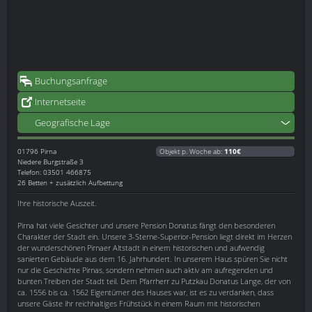
Buchungsanfrage
Internetseite
Geografische Lage
01796
Pirna
Objekt p. Woche ab:
110€
Niedere Burgstraße 3
Telefon: 03501 466875
26 Betten + zusätzlich Aufbettung
Ihre historische Auszeit.
Pirna hat viele Gesichter und unsere Pension Donatus fängt den besonderen
Charakter der Stadt ein. Unsere 3-Sterne-Superior-Pension liegt direkt im Herzen
der wunderschönen Pirnaer Altstadt in einem historischen und aufwendig
sanierten Gebäude aus dem 16. Jahrhundert. In unserem Haus spüren Sie nicht
nur die Geschichte Pirnas, sondern nehmen auch aktiv am aufregenden und
bunten Treiben der Stadt teil. Dem Pfarrherr zu Putzkau Donatus Lange, der von
ca. 1556 bis ca. 1562 Eigentümer des Hauses war, ist es zu verdanken, dass
unsere Gäste ihr reichhaltiges Frühstück in einem Raum mit historischen