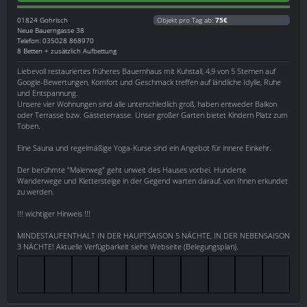
01824
Gohrisch
Objekt pro Tag ab:
75€
Neue Bauerngasse 38
Telefon: 035028 868970
8 Betten + zusätzlich Aufbettung
Liebevoll restauriertes früheres Bauernhaus mit Kuhstall, 4,9 von 5 Sternen auf
Google-Bewertungen, Komfort und Geschmack treffen auf ländliche Idylle, Ruhe
und Entspannung.
Unsere vier Wohnungen sind alle unterschiedlich groß, haben entweder Balkon
oder Terrasse bzw. Gästeterrasse. Unser großer Garten bietet Kindern Platz zum
Toben.
Eine Sauna und regelmäßige Yoga-Kurse sind ein Angebot für innere Einkehr.
Der berühmte "Malerweg" geht unweit des Hauses vorbei. Hunderte
Wanderwege und Klettersteige in der Gegend warten darauf, von Ihnen erkundet
zu werden.
!!! wichtiger Hinweis !!!
MINDESTAUFENTHALT IN DER HAUPTSAISON 5 NÄCHTE, IN DER NEBENSAISON
3 NÄCHTE! Aktuelle Verfügbarkeit siehe Webseite (Belegungsplan).