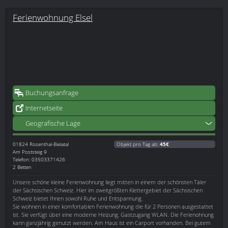
Ferienwohnung Elsel
Buchungsanfrage
Internetseite
Geografische Lage
01824
Rosenthal-Bielatal
Objekt pro Tag ab:
45€
Am Poststeig 9
Telefon: 03503371426
2 Betten
Unsere schöne kleine Ferienwohnung liegt mitten in einem der schönsten Täler
der Sächsischen Schweiz. Hier im zweitgrößten Klettergebiet der Sächsischen
Schweiz bietet Ihnen sowohl Ruhe und Entspannung.
Sie wohnen in einer komfortablen Ferienwohnung die für 2 Personen ausgestattet
ist. Sie verfügt über eine moderne Heizung, Gastzugang WLAN. Die Ferienohnung
kann ganzjährig genutzt werden. Am Haus ist ein Carport vorhanden. Bei gutem