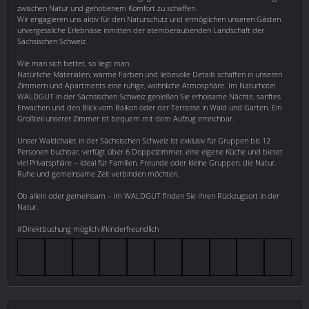
zwischen Natur und gehobenem Komfort zu schaffen.
Wir engagieren uns aktiv für den Naturschutz und ermöglichen unseren Gästen
unvergessliche Erlebnisse inmitten der atemberaubenden Landschaft der
Sächsischen Schweiz.
Wie man sich bettet, so liegt man.
Natürliche Materialien, warme Farben und liebevolle Details schaffen in unseren
Zimmern und Apartments eine ruhige, wohnliche Atmosphäre. Im Naturhotel
WALDGUT in der Sächsischen Schweiz genießen Sie erholsame Nächte, sanftes
Erwachen und den Blick vom Balkon oder der Terrasse in Wald und Garten. Ein
Großteil unserer Zimmer ist bequem mit dem Aufzug erreichbar.
Unser Waldchalet in der Sächsischen Schweiz ist exklusiv für Gruppen bis 12
Personen buchbar, verfügt über 6 Doppelzimmer, eine eigene Küche und bietet
viel Privatsphäre – ideal für Familien, Freunde oder kleine Gruppen, die Natur,
Ruhe und gemeinsame Zeit verbinden möchten.
Ob allein oder gemeinsam – im WALDGUT finden Sie Ihren Rückzugsort in der
Natur.
#Direktbuchung möglich #kinderfreundlich