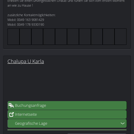
Erleben Sie einen unvergesslichen Urlaub und fühlen Sie sich vom ersten Moment
an wie zu Hause !
zusätzliche Kontaktmöglichkeiten:
Mobil: 0049 163 9081429
Mobil: 0049 178 9330190
Chalupa U Karla
Buchungsanfrage
Internetseite
Geografische Lage