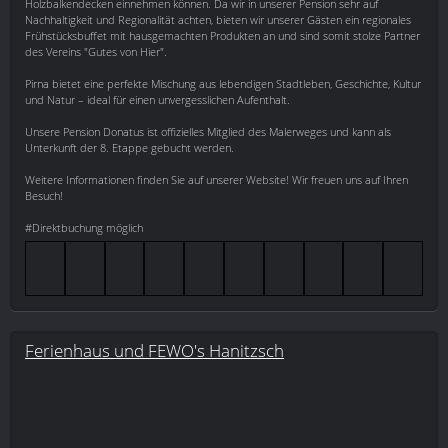
Holzbalkendecken einnehmen können. Da wir in unserer Pension sehr auf
Nachhaltigkeit und Regionalität achten, bieten wir unserer Gästen ein regionales
Frühstücksbuffet mit hausgemachten Produkten an und sind somit stolze Partner
des Vereins "Gutes von Hier".
Pirna bietet eine perfekte Mischung aus lebendigen Stadtleben, Geschichte, Kultur
und Natur – ideal für einen unvergesslichen Aufenthalt.
Unsere Pension Donatus ist offizielles Mitglied des Malerweges und kann als
Unterkunft der 8. Etappe gebucht werden.
Weitere Informationen finden Sie auf unserer Website! Wir freuen uns auf Ihren
Besuch!
#Direktbuchung möglich
Ferienhaus und FEWO's Hanitzsch