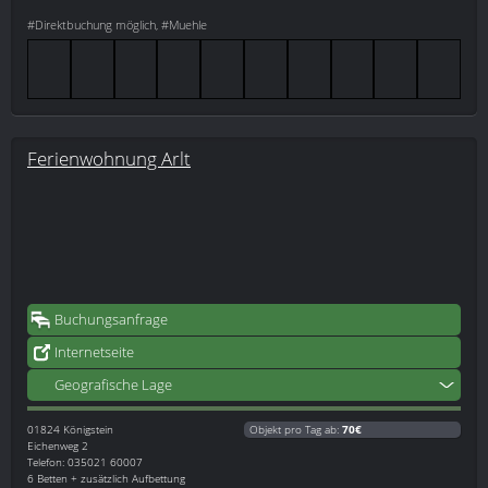
#Direktbuchung möglich, #Muehle
Ferienwohnung Arlt
Buchungsanfrage
Internetseite
Geografische Lage
01824
Königstein
Objekt pro Tag ab:
70€
Eichenweg 2
Telefon: 035021 60007
6 Betten + zusätzlich Aufbettung