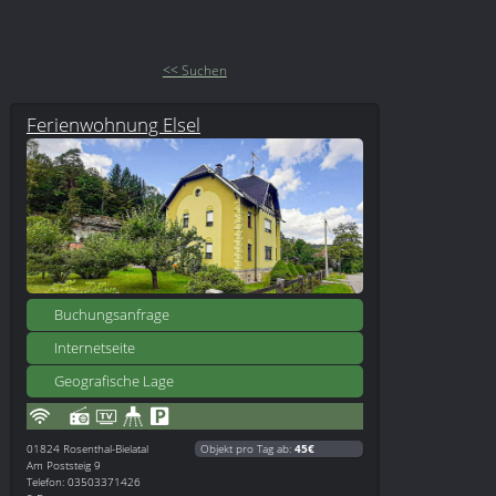
<< Suchen
Ferienwohnung Elsel
Buchungsanfrage
Internetseite
Geografische Lage
01824
Rosenthal-Bielatal
Objekt pro Tag ab:
45€
Am Poststeig 9
Telefon: 03503371426