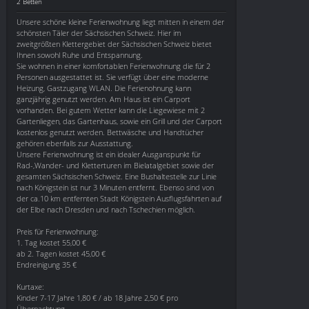
2 Betten
Unsere schöne kleine Ferienwohnung liegt mitten in einem der
schönsten Täler der Sächsischen Schweiz. Hier im
zweitgrößten Klettergebiet der Sächsischen Schweiz bietet
Ihnen sowohl Ruhe und Entspannung.
Sie wohnen in einer komfortablen Ferienwohnung die für 2
Personen ausgestattet ist. Sie verfügt über eine moderne
Heizung, Gastzugang WLAN. Die Ferienohnung kann
ganzjährig genutzt werden. Am Haus ist ein Carport
vorhanden. Bei gutem Wetter kann die Liegewiese mit 2
Gartenliegen, das Gartenhaus, sowie ein Grill und der Carport
kostenlos genutzt werden. Bettwäsche und Handtücher
gehören ebenfalls zur Ausstattung.
Unsere Ferienwohnung ist ein idealer Ausganspunkt für
Rad-,Wander- und Kletterturen im Bielatalgebiet sowie der
gesamten Sächsischen Schweiz. Eine Bushaltestelle zur Linie
nach Königstein ist nur 3 Minuten entfernt. Ebenso sind von
der ca.10 km entfernten Stadt Königstein Ausflugsfahrten auf
der Elbe nach Dresden und nach Tschechien möglich.
Preis für Ferienwohnung:
1. Tag kostet 55,00 €
ab 2. Tagen kostet 45,00 €
Endreinigung 35 €
Kurtaxe:
Kinder 7-17 Jahre 1,80 € / ab 18 Jahre 2,50 € pro
Übernachtung