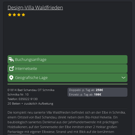
Design-Villa Waldfrieden
Buchungsanfrage
Internetseite
Geografische Lage
01814
Bad Schandau OT Schmilka
Doppelzi. p. Tag ab:
258€
Schmilka Nr. 10
Einzelzi. p. Tag ab:
198€
Telefon: 035022 9130
20 Betten + zusätzlich Aufbettung
Die komplett neu sanierte Villa Waldfrieden befindet sich an der Elbe in Schmilka,
einem Ortsteil von Bad Schandau, direkt neben dem Bio-Hotel Helvetia. Ein
baubiologisch saniertes Denkmal aus der Jahrhundertwende mit prächtigen
Holzbalkonen, auf der Sonnenseite der Elbe inmitten einer 2 Hektar großen
Parkanlage mit eigener Elbwiese, Strand und mit Blick auf die berühmten