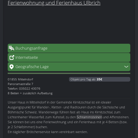
Ferienwohnung und Ferienhaus Ulbrich
Buchungsanfrage
Internetseite
Geografische Lage
01855
Mittelndorf
Objekt pro Tag ab:
35€
Panoramastraße 7
Telefon: 035022 43076
8 Betten + zusätzlich Aufbettung
Unser Haus in Mittelndorf in der Gemeinde Kirnitzschtal ist ein idealer
Ausgangspunkt für Wander-, Kletter- und Radtouren durch die Sächsische und
Böhmische Schweiz. Wanderwege führen fast ab Haus ins Kirnitzschtal, zum
Lichtenhainer Wasserfall, zum Kuhstall, zu den
Schrammsteinen
und Affensteinen.
Sie können bei uns eine Ferienwohnung und ein Ferienhaus mit je 4 Betten (bzw.
je 2 Schlafzimmer) buchen.
Ein täglicher Brötchenservice kann vereinbart werden.