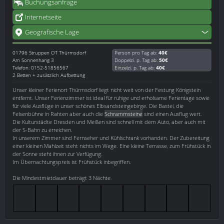
Buchungsanfrage
Internetseite
Geografische Lage
01796
Struppen OT Thürmsdorf
Person pro Tag ab:
40€
Am Sonnenhang 3
Doppelzi. p. Tag ab:
50€
Telefon: 0152-51856567
Einzelzi. p. Tag ab:
40€
2 Betten + zusätzlich Aufbettung
Unser kleiner Ferienort Thürmsdorf liegt nicht weit von der Festung Königstein
entfernt. Unser Ferienzimmer ist ideal für ruhige und erholsame Ferientage sowie
für viele Ausflüge in unser schönes Elbsandsteingebirge. Die Bastei, die
Felsenbühne in Rahten aber auch die
Schrammsteine
sind einen Ausflug wert.
Die Kulturstädte Dresden und Meißen sind schnell mit dem Auto, aber auch mit
der S-Bahn zu erreichen.
In unserem Zimmer sind Fernseher und Kühlschrank vorhanden. Der Zubereitung
einer kleinen Mahlzeit steht nichts im Wege. Eine kleine Terrasse, zum Frühstück in
der Sonne steht ihnen zur Verfügung.
Im Übernachtungspreis ist Frühstück inbegriffen.
Die Mindestmietdauer beträgt 3 Nächte.