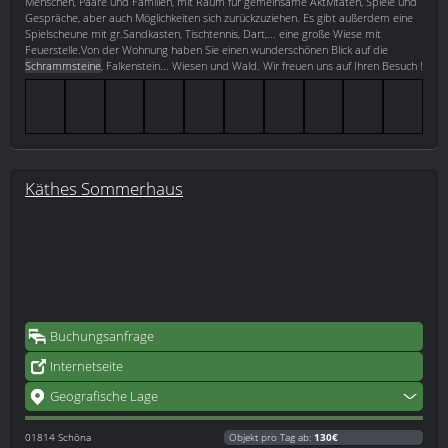
Menschen, Paare und Familien, mit Raum für gemeinsame Aktivitäten, Spiele und
Gespräche, aber auch Möglichkeiten sich zurückzuziehen. Es gibt außerdem eine
Spielscheune mit gr.Sandkasten, Tischtennis, Dart,... eine große Wiese mit
Feuerstelle.Von der Wohnung haben Sie einen wunderschönen Blick auf die
Schrammsteine
, Falkenstein... Wiesen und Wald. Wir freuen uns auf Ihren Besuch !
Käthes Sommerhaus
Buchungsanfrage
Internetseite
Geografische Lage
01814
Schöna
Objekt pro Tag ab:
130€