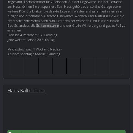
insgesamt 4 Schlafzimmer für 7 Personen. Auf der Liegewiese und der Terrasse
am Haus können Sie entspannen. Zum Haus gehört ebenso eine Garage sowie
weitere PKW-Stellplätze. Die direkte Lage am Waldesrand garantiert ihnen eine
ruhigen und erholsamen Aufenthalt. Bekannte Wander- und Ausflugsziele wie die
historische Kirnitzschtalbahn zum Lichtenhainer Wasserfall und in die Kurstadt
Bad Schandau , die
Schrammsteine
und der Große Winterberg sind gut zu Fuß zu
erreichen.
Preis bis 4 Personen: 150 Euro/Tag
Jede weitere Person 20 Euro/Tag
Mindestbuchung: 1 Woche (6 Nächte)
Anreise: Sonntag / Abreise: Samstag
Haus Kaltenborn