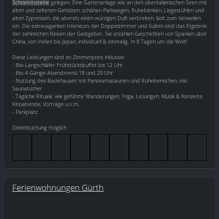
Schrammsteine
gelegen. Eine Gartenanlage wie an den oberitalienischen Seen mit
alten und seltenen Gehölzen, schönen Parkwegen, Ruhebänken, Liegestühlen und
alten Zypressen, die abends einen würzigen Duft verbreiten, lädt zum Verweilen
ein. Die extravaganten Interieurs der Doppelzimmer und Suiten sind das Ergebnis
der zahlreichen Reisen der Gastgeber. Sie erzählen Geschichten von Spanien über
China, von Indien bis Japan, individuell & einmalig. In 8 Tagen um die Welt!
Diese Leistungen sind im Zimmerpreis inklusive:
- Bio-Langschläfer-Frühstücksbuffet bis 12 Uhr
- Bio-4-Gänge-Abendmenü 18 und 20 Uhr
- Nutzung des Badehauses mit Panoramasaunen und Ruhebereichen, inkl.
Saunatücher
- Tägliche Rituale, wie geführte Wanderungen, Yoga, Lesungen, Musik & Konzerte,
Kinoabende, Vorträge u.v.m.
- Parkplatz
Direktbuchung möglich
Ferienwohnungen Gürth