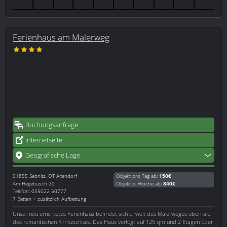
Ferienhaus am Malerweg
Buchungsanfrage
Internetseite
Geografische Lage
01855
Sebnitz, OT Altendorf
Objekt pro Tag ab:
150€
Am Hegebusch 20
Objekt p. Woche ab:
840€
Telefon: 035022 50777
7 Betten + zusätzlich Aufbettung
Unser neu errichtetes Ferienhaus befindet sich unweit des Malerweges oberhalb
des romantischen Kirnitzschtals. Das Haus verfügt auf 125 qm und 2 Etagen über