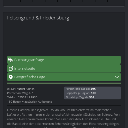
Felsengrund & Friedensburg
Buchungsanfrage
Internetseite
Geografische Lage
01824
Kurort Rathen
Person pro Tag ab:
30€
Pötzschaer Weg 4-7
Doppelzi. p. Tag ab:
52€
Telefon: 035021 99930
Einzelzi. p. Tag ab:
30€
130 Betten + zusätzlich Aufbettung
Unsere Gästehäuser liegen ca. 35 km von Dresden entfernt im malerischen
Luftkurort Rathen mitten in der landschaftlich reizvollen Sächsischen Schweiz. Von
unseren Gästehäusern aus können Sie einen direkten Ausblick auf die Elbe und
die Bastei, eine der bekanntesten Sehenswürdigkeiten des Elbsandsteingebirges,