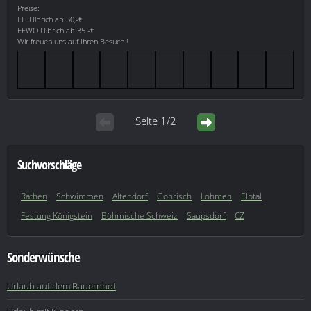
Preise:
FH Ulbrich ab 50,-€
FEWO Ulbrich ab 35.-€
Wir freuen uns auf Ihren Besuch !
Seite 1/2
Suchvorschläge
Rathen
Schwimmen
Altendorf
Gohrisch
Lohmen
Elbtal
Festung Königstein
Böhmische Schweiz
Saupsdorf
CZ
Sonderwünsche
Urlaub auf dem Bauernhof