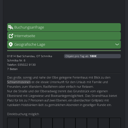
Buchungsanfrage
Internetseite
Geografische Lage
01814
Bad Schandau, OT Schmilka
Objekt pro Tag ab:
180€
Schmilka Nr. 6
Telefon: 035022 9130
7 Betten
Das große, sonnig und nahe der Elbe gelegene Ferienhaus mit Blick zu den
Schrammsteinen
ist die ideale Unterkunft für den Urlaub mit Familie und
Freunden, zum Wandern, Radfahren oder einfach nur Relaxen.
Nur die Straße und der Elberadweg trennt das Grundstück vom eigenen
Elbestrand mit Liegewiese und Bootsanlegemöglichkeit. Das StrandHaus bietet
Platz für bis zu 7 Personen auf zwei Ebenen, ein überdachter Grillplatz mit
rustikalen Holzbänken lädt zu gemütlichen Abenden in geselliger Runde ein.
Direktbuchung möglich