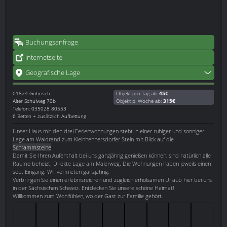
Buchungsanfrage
Internetseite
Geografische Lage
01824
Gohrisch
Objekt pro Tag ab:
45€
Alter Schulweg 70b
Objekt p. Woche ab:
315€
Telefon: 035028 80553
6 Betten + zusätzlich Aufbettung
Unser Haus mit den drei Ferienwohnungen steht in einer ruhiger und sonniger
Lage am Waldrand zum Kleinhennersdorfer Stein mit Blick auf die
Schrammsteine
.
Damit Sie Ihren Aufenthalt bei uns ganzjährig genießen können, sind natürlich alle
Räume beheizt. Direkte Lage am Malerweg. Die Wohnungen haben jeweils einen
sep. Eingang. Wir vermieten ganzjährig.
Verbringen Sie einen erlebnisreichen und zugleich erholsamen Urlaub hier bei uns
in der Sächsischen Schweiz. Entdecken Sie unsere schöne Heimat!
Willkommen zum Wohlfühlen, wo der Gast zur Familie gehört.