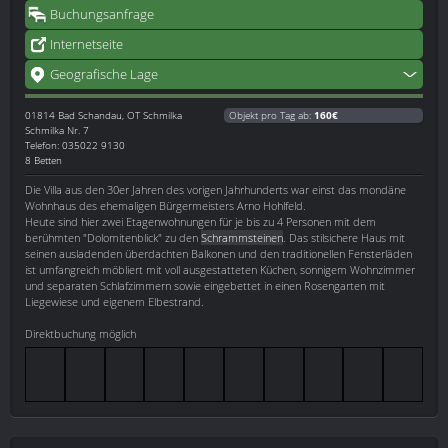
Buchungsanfrage
Internetseite
Geografische Lage
01814
Bad Schandau, OT Schmilka
Objekt pro Tag ab:
160€
Schmilka Nr. 7
Telefon: 035022 9130
8 Betten
Die Villa aus den 30er Jahren des vorigen Jahrhunderts war einst das mondäne
Wohnhaus des ehemaligen Bürgermeisters Arno Hohlfeld.
Heute sind hier zwei Etagenwohnungen für je bis zu 4 Personen mit dem
berühmten "Dolomitenblick" zu den
Schrammsteinen
. Das stilsichere Haus mit
seinen ausladenden überdachten Balkonen und den traditionellen Fensterläden
ist umfangreich möbliert mit voll ausgestatteten Küchen, sonnigem Wohnzimmer
und separaten Schlafzimmern sowie eingebettet in einen Rosengarten mit
Liegewiese und eigenem Elbestrand.
Direktbuchung möglich