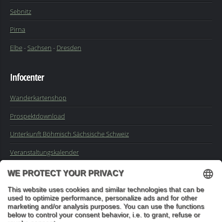
Sebnitz
Pirna
Elbe
-
Sachsen
-
Dresden
Infocenter
Wanderkartenshop
Prospektdownload
Unterkunft Böhmisch Sächsische Schweiz
Veranstaltungskalender
Kontakt
Impressum
Buchungsanfrage