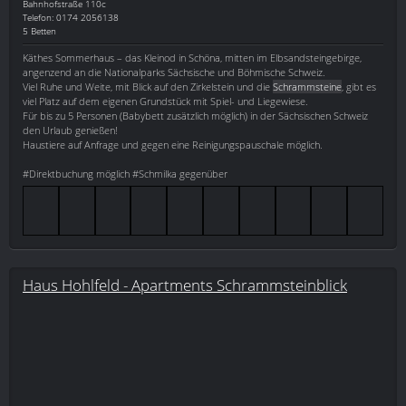
Bahnhofstraße 110c
Telefon: 0174 2056138
5 Betten
Käthes Sommerhaus – das Kleinod in Schöna, mitten im Elbsandsteingebirge,
angenzend an die Nationalparks Sächsische und Böhmische Schweiz.
Viel Ruhe und Weite, mit Blick auf den Zirkelstein und die
Schrammsteine
, gibt es
viel Platz auf dem eigenen Grundstück mit Spiel- und Liegewiese.
Für bis zu 5 Personen (Babybett zusätzlich möglich) in der Sächsischen Schweiz
den Urlaub genießen!
Haustiere auf Anfrage und gegen eine Reinigungspauschale möglich.
#Direktbuchung möglich #Schmilka gegenüber
Haus Hohlfeld - Apartments Schrammsteinblick