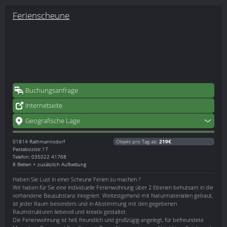
Ferienscheune
Buchungsanfrage
Internetseite
Geografische Lage
01814
Rathmannsdorf
Objekt pro Tag ab:
219€
Pestalozzistr.17
Telefon: 035022 41768
8 Betten + zusätzlich Aufbettung
Haben Sie Lust in einer Scheune Ferien zu machen ?
Wir haben für Sie eine individuelle Ferienwohnung über 2 Ebenen behutsam in die
vorhandene Bausubstanz integriert. Weitestgehend mit Naturmaterialien gebaut,
ist jeder Raum besonders und in Abstimmung mit den gegebenen
Raumstrukturen liebevoll und kreativ gestaltet.
Die Ferienwohnung ist hell, freundlich und großzügig angelegt, für befreundete