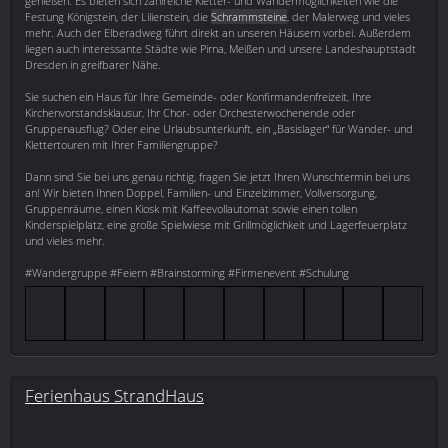
genießen. Es bieten sich zahlreiche Kletter- und Wandermöglichkeiten wie die
Festung Königstein, der Lilienstein, die
Schrammsteine
, der Malerweg und vieles
mehr. Auch der Elberadweg führt direkt an unseren Häusern vorbei. Außerdem
liegen auch interessante Städte wie Pirna, Meißen und unsere Landeshauptstadt
Dresden in greifbarer Nähe.
Sie suchen ein Haus für Ihre Gemeinde- oder Konfirmandenfreizeit, Ihre
Kirchenvorstandsklausur, Ihr Chor- oder Orchesterwochenende oder
Gruppenausflug? Oder eine Urlaubsunterkunft, ein „Basislager“ für Wander- und
Klettertouren mit Ihrer Familiengruppe?
Dann sind Sie bei uns genau richtig, fragen Sie jetzt Ihren Wunschtermin bei uns
an! Wir bieten Ihnen Doppel, Familien- und Einzelzimmer, Vollversorgung,
Gruppenräume, einen Kiosk mit Kaffeevollautomat sowie einen tollen
Kinderspielplatz, eine große Spielwiese mit Grillmöglichkeit und Lagerfeuerplatz
und vieles mehr.
#Wandergruppe #Feiern #Brainstorming #Firmenevent #Schulung
Ferienhaus StrandHaus