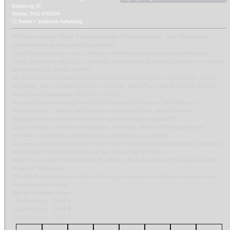
Bächelweg 26
Telefon: 0162 9762694
12 Betten + zusätzlich Aufbettung
Wir bieten unseren Gästen 4 unterschiedliche Ferienwohnungen. Jede Wohnung ist
individuell und geschmackvoll eingerichtet.
Zwei Ferienwohnungen für je 2 Personen bestehen jeweils aus einem kombinierten
Wohn-/Schlafraum mit Sat-TV und Radio, einer kleinen Küche mit Sitzecke sowie einem
Badezimmer mit Dusche und WC.
Die dritte Ferienwohnung besteht aus einem Wohnraum mit einer Schlafcouch, Sat-TV
und Radio, einem Schlafzimmer für 2 Personen, einem Flur, einer Küche mit Sitzecke
sowie einem Badezimmer mit Dusche und WC.
Die vierte Ferienwohnung bittet Platz für maximal 6 Personen. Sie besteht aus 2
Schlafzimmern, 2 Bädern mit Badewanne und/oder Dusche, einer Küche mit
Sitzgelegenheit und einem Wohnzimmer mit Schlafcouch und Sat-TV.
Kinder sind bei uns herzlich willkommen. Federball-, Ball- und Kartenspiele sind
vorhanden. Zusätzlich ist möglich sich ein Kinderbett auszuleihen.
In unserem Garten können Sie sich nach Ihren Wanderungen und Ausflügen entspannen
und erholen. Gartenmöbel stehen auf der Terrasse für Sie bereit.
Auch ein separater Freizeitraum mit Tischtennis, Kicker und einer Sitzgelegenheit steht
Ihnen zur Verfügung.
Alle drei Ferienwohnungen sind mit Heizung ausgestattet und können zusammen oder
einzeln gemietet werden
Hier die aktuellen Preise:
1-Zi-Wohnung - 50,00 €
2-Zi-Wohnung - 65,00 €
3-Zi-Wohnung - 75,00 €