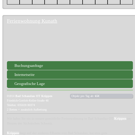
Ferienwohnung Kunath
Buchungsanfrage
Internetseite
Geografische Lage
01814
Bad Schandau OT Krippen
Objekt pro Tag ab:
65€
Friedrich-Gottlob-Keller-Straße 48
Telefon: 035028 80374
2 Betten + zusätzlich Aufbettung
Wir laden Sie ein in unsere gemütliche Ferienwohnung in Bad Schandau OT
Krippen
im
Herzen der Sächsischen Schweiz.
Krippen
liegt auf der anderen Elbseite von Bad Schandau, hat eine gute