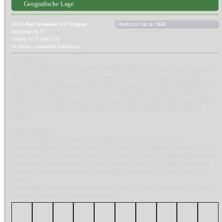
Geografische Lage
01814
Bad Schandau StT Krippen
Objekt pro Tag ab:
165€
Berghangweg 17
Telefon: 0173 438 5330
14 Betten + zusätzlich Aufbettung
Elbschifferhaus:
Auf 150qm könnt ihr euch mit guten Freunden treffen oder die ganze Familie einladen.
Bis zu 11 Personen können hier gemeinsam Essen, Kochen, Entspannen, Verweilen,
Lesen, Spielen. Das Highlight: die Blockstube mit dem schönen großen Kachelofen. Im
großen Garten oder auf der Terrasse unter dem Walnussbaum finden sich gemütliche
Plätze zum Grillen und Entspannen. Nach langen Radtouren oder Wanderungen wächst
die Freude auf die Sauna im alten Ziegenstall oder den beheizbaren Waschzuber im
Garten.
Steinbrecherstube:
Unsere gute Stube zum Erholen und Entspannen für 3 Personen. Ganz viel
Wohlfühlatmosphäre im offenen Wohn- und Essbereich zum Kochen & Genießen in der
Küche, beim ins Feuer des Gussofens schauen oder bei einem guten Buch eingemummelt
in der Lesekoje. Bei Weitblick auf Felsen und Wälder träumt ihr im großen Doppelbett
unter dem Dach von den nächsten Wanderungen. Ein Gast kann auf der Schlafcouch
schlafen.
Nach langen Touren erholen sich eure müden Füße unter dem Sternhimmel im warmen
Waschzuber oder in der Sauna auf dem Hang.