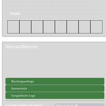
Verkehrsanbindung mit Bus, Bahn und Fähre. Im Ort befinden sich Gaststätten,
Einkaufsmarkt und eine Kegelbahn. Alle bekannten Wander- und Ausflugsziele ins
Elbsandsteingebirge sind von uns gut zu erreichen. In die Kunststadt Dresden fahren Sie
von
Krippen
in kurzer Zeit bequem im S-Bahnverkehr. Bis zum Grenzübergang nach
Tschechien sind es nur ca.10 km.
Haus am Malerweg
Buchungsanfrage
Internetseite
Geografische Lage
01814
Bad Schandau, OT Krippen
Objekt pro Tag ab:
50€