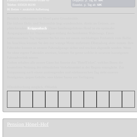
Friedrich-Gottlob-Keller-Straße 69
Doppelzi. p. Tag ab:
80€
Telefon: 035028 86190
Einzelzi. p. Tag ab:
60€
86 Betten + zusätzlich Aufbettung
Herzlich willkommen im Hotel garni Grundmühle.
Die frühere Holz- und Steinmühle liegt wunderschön, direkt im Grünen, am
plätschernden
Krippenbach
. Unser familiengeführtes Hotel ist ein optimaler
Ausgangspunkt für Wanderungen entlang des berühmten Malerwegs. Einen
erlebnisreichen Tag beginnen Sie bei uns mit einem reichhaltigen Frühstück vom Buffet.
Im Anschluss können Sie den nur wenige Meter entfernten Elberadweg aktiv nutzen. Ihre
Fahrräder können in unserer Fahrradgarage sicher und trocken abgestellt werden. Wenn
Sie ohne eigene Fahrräder anreisen, können Sie gerne welche in unserem hauseigenen
Fahrradverleih mieten.
Zudem erhalten alle unsere Gäste bei Anreise das "HotelTicket", welches Ihnen die
kostenfreie Nutzung der öffentlichen Verkehrsmittel in der Region ermöglicht. Zur
Entspannung nach einem anstrengenden und erlebnisreichen Tag steht unseren
Hotelgästen, gegen Gebühr, eine kleine Sauna zur Verfügung.
#Direktbuchung möglich, #Muehle
Pension Hönel-Hof