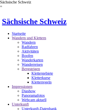
Sächsische Schweiz
=
Sächsische Schweiz
Startseite
Wandern und Klettern
Wandern
Radfahren
Aktivitäten
Boofen
Wanderkarten
Wanderreisen
Bergsteigen
Klettergebiete
Kletterkurse
Kletterregeln
Impressionen
Diashow
Panoramafotos
Webcam aktuell
Unterkunft
Unterkunft-Datenbank