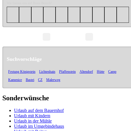
Wir freuen uns auf Ihren Besuch!
Seite 1/1
Suchvorschläge
Festung Königstein
Lichtenhain
Pfaffenstein
Altendorf
Hütte
Camp
Kamenice
Bastei
CZ
Malerweg
Sonderwünsche
Urlaub auf dem Bauernhof
Urlaub mit Kindern
Urlaub in der Mühle
Urlaub im Umgebindehaus