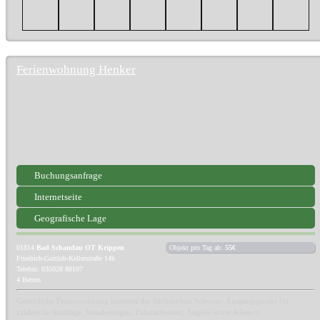
Ferienwohnung Henker
Buchungsanfrage
Internetseite
Geografische Lage
01814
Bad Schandau OT Krippen
Objekt pro Tag ab:
55€
Friedrich-Gottlob-Kellerstraße 14b
Telefon: 035028 80107
4 Betten
Gemütliche Ferienwohnung inmitten der Sächsischen Schweiz- Ausgangspunkt für
zahlreiche Ausflüge, Wanderungen, Fahrradtouren, Angeln sowie Klettern.