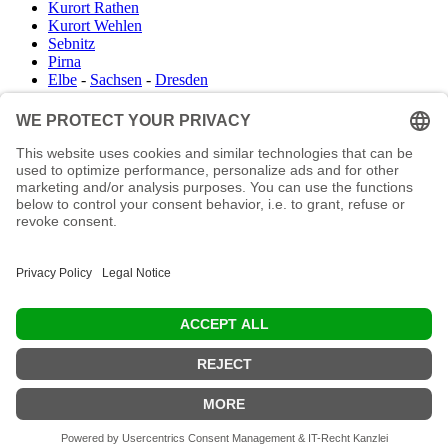
Kurort Rathen
Kurort Wehlen
Sebnitz
Pirna
Elbe
-
Sachsen
-
Dresden
Infocenter
Wanderkartenshop
Prospektdownload
Unterkunft Böhmisch Sächsische Schweiz
Veranstaltungskalender
Kontakt
Impressum
Buchungsanfrage
Mail an die Redaktion
"In den Wäldern sind Dinge, über die nachzudenken man jahrelang i
Moos liegen könnte." (Franz Kafka)
© 2026 Ottmar Vetter,
Elbsandsteingebirge Verlag
- Alle Rechte