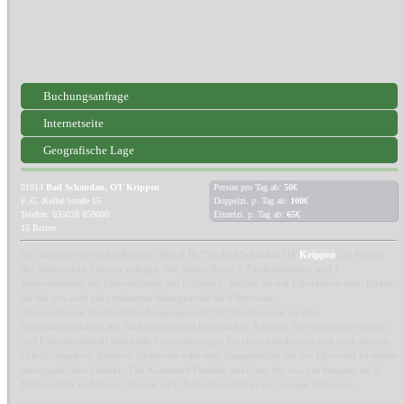
Buchungsanfrage
Internetseite
Geografische Lage
01814
Bad Schandau, OT Krippen
Person pro Tag ab:
50€
F.-G.-Keller-Straße 15
Doppelzi. p. Tag ab:
100€
Telefon: 035028 859600
Einzelzi. p. Tag ab:
65€
15 Betten
Wir laden Sie ein in die Pension "Hönel Hof" in Bad Schandau OT
Krippen
, im Herzen
der Sächsischen Schweiz gelegen. Wir bieten Ihnen 2 Zweibettzimmer und 1
Vierbettzimmer zur Übernachtung mit Frühstück. Sollten Sie auf Fahrradtour sein, finden
Sie bei uns auch ein preiswertes Bikerquartier bis 4 Personen.
Unsere Pension ist ein idealer Ausgangspunkt für Wanderungen zu allen
Sehenswürdigkeiten der Sächsischen- und Böhmischen Schweiz. Die einzigartige Natur-
und Felsenlandschaft bietet alle Voraussetzungen für einen erholsamen und auch aktiven
Urlaub. Wandern, Klettern, Radtouren oder eine Dampferfahrt auf der Elbe wird zu einem
unvergesslichen Erlebnis. Die Kunststadt Dresden erreichen Sie von uns bequem im S-
Bahnverkehr und bis zur Grenze nach Tschechien sind es nur wenige Kilometer.