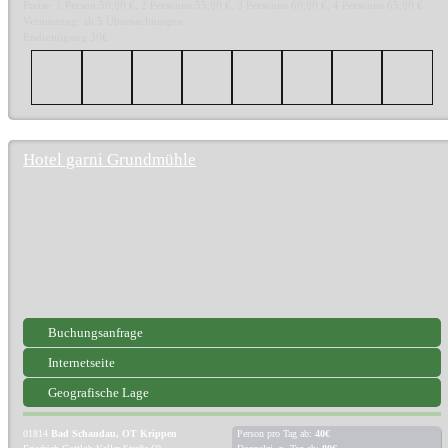
Preise: 1 Person 50,00 €, 2 Personen 55,00 €, 3 Personen 60,00 €, 4 Personen 65,00 €
Vermietung: ab 5 Übernachtungen
Endreinigung 30€
Hotel garni Grundmühle
Buchungsanfrage
Internetseite
Geografische Lage
01814
Bad Schandau, OT Krippen
Person pro Tag ab:
40€