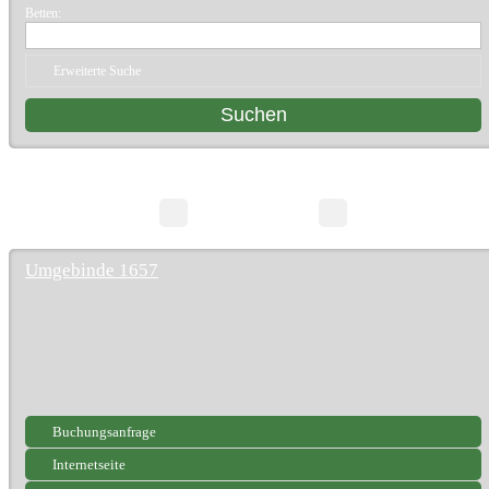
Betten:
Erweiterte Suche
6 Suchergebnisse
Seite 1/1
Umgebinde 1657
Buchungsanfrage
Internetseite