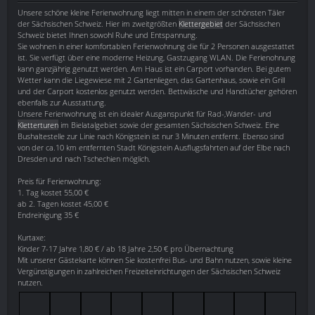
Unsere schöne kleine Ferienwohnung liegt mitten in einem der schönsten Täler
der Sächsischen Schweiz. Hier im zweitgrößten
Klettergebiet
der Sächsischen
Schweiz bietet Ihnen sowohl Ruhe und Entspannung.
Sie wohnen in einer komfortablen Ferienwohnung die für 2 Personen ausgestattet
ist. Sie verfügt über eine moderne Heizung, Gastzugang WLAN. Die Ferienohnung
kann ganzjährig genutzt werden. Am Haus ist ein Carport vorhanden. Bei gutem
Wetter kann die Liegewiese mit 2 Gartenliegen, das Gartenhaus, sowie ein Grill
und der Carport kostenlos genutzt werden. Bettwäsche und Handtücher gehören
ebenfalls zur Ausstattung.
Unsere Ferienwohnung ist ein idealer Ausganspunkt für Rad-,Wander- und
Kletterturen
im Bielatalgebiet sowie der gesamten Sächsischen Schweiz. Eine
Bushaltestelle zur Linie nach Königstein ist nur 3 Minuten entfernt. Ebenso sind
von der ca.10 km entfernten Stadt Königstein Ausflugsfahrten auf der Elbe nach
Dresden und nach Tschechien möglich.
Preis für Ferienwohnung:
1. Tag kostet 55,00 €
ab 2. Tagen kostet 45,00 €
Endreinigung 35 €
Kurtaxe:
Kinder 7-17 Jahre 1,80 € / ab 18 Jahre 2,50 € pro Übernachtung
Mit unserer Gästekarte können Sie kostenfrei Bus- und Bahn nutzen, sowie kleine
Vergünstigungen in zahlreichen Freizeiteinrichtungen der Sächsischen Schweiz
nutzen.