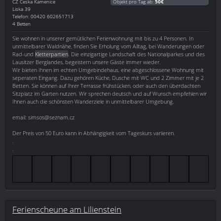
CZ
Ceska Kamenice
Objekt pro Tag ab:
50€
Liska 39
Telefon: 00420 602651713
4 Betten
Sie wohnen in unserer gemütlichen Ferienwohnung mit bis zu 4 Personen. In
unmittelbarer Waldnähe, finden Sie Erholung vom Alltag, bei Wanderungen oder
Rad-und
Kletterpartien
. Die einzigartige Landschaft des Nationalparkes und des
Lausitzer Berglandes, begeistern unsere Gäste immer wieder.
Wir bieten Ihnen im echten Umgebindehaus, eine abgeschlossene Wohnung mit
seperaten Eingang. Dazu gehören Küche, Dusche mit WC und 2 Zimmer mit je 2
Betten. Sie können auf Ihrer Terrasse frühstücken, oder auch den überdachten
Sitzplatz im Garten nutzen. Wir sprechen deutsch und auf Wunsch empfehlen wir
Ihnen auch die schönsten Wanderziele in unmittelbarer Umgebung.
email: simsos@seznam.cz
Der Preis von 50 Euro kann in Abhängigkeit vom Tageskurs variieren.
.
.
Ferienscheune am Lilienstein