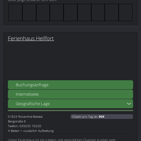
Ferienhaus Heilfort
Buchungsanfrage
Internetseite
Geografische Lage
01824
Rosenthal-Bielatal
Objekt pro Tag ab:
60€
Bergstraße 6
Telefon: 035033 70250
4 Betten + zusätzlich Aufbettung
Unser Ferienhaus ist ein ruhiges und gemütliches Quartier in einer sehr