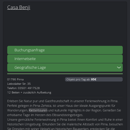
Casa Benji
Buchungsanfrage
Internetseite
Geografische Lage
01796
Pirna
Objekt pro Tag ab:
95€
Liebstädter Str. 35
Telefon: 03501 4917528
12 Betten + zusätzlich Aufbettung
Erleben Sie Natur pur und Gastfreundschaft in unserer Ferienwohnung in Pirna.
Perfekt gelegen in Pirna-Zehista, ist unser Haus der ideale Ausgangspunkt für
Wanderungen,
Klettertouren
und kulturelle Highlights in der Region. Genießen Sie
erholsame Tage im Herzen des Elbsandsteingebirges.
Unsere gemütliche Ferienwohnung in Pirna bietet Ihnen Komfort und Ruhe in einer
historischen Umgebung. Erkunden Sie die malerische Altstadt von Pirna, besuchen
Sie Dresden mit seiner Vielzahl an historischen Bauwerken, entdecken Sie die