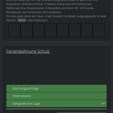
Doppelbett, Wohnzimmer(Sat-TV,Radio), Küchenzeile (mit Kühlschrank,
Kaffeemaschine, Wasserkocher, Kl.Backofen) und einem WC mit Dusche.
Bettwäsche und Handtücher sind vorhanden.
Ihr Auto parkt direkt am Haus. Unser Standort ist idealer Ausgangspunkt für viele
Wander-
Kletter
- oder Radtouren.
Ferienwohnung Schulz
Buchungsanfrage
Internetseite
Geografische Lage