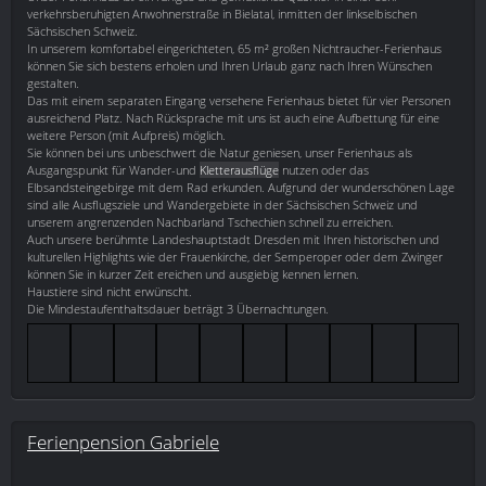
verkehrsberuhigten Anwohnerstraße in Bielatal, inmitten der linkselbischen
Sächsischen Schweiz.
In unserem komfortabel eingerichteten, 65 m² großen Nichtraucher-Ferienhaus
können Sie sich bestens erholen und Ihren Urlaub ganz nach Ihren Wünschen
gestalten.
Das mit einem separaten Eingang versehene Ferienhaus bietet für vier Personen
ausreichend Platz. Nach Rücksprache mit uns ist auch eine Aufbettung für eine
weitere Person (mit Aufpreis) möglich.
Sie können bei uns unbeschwert die Natur geniesen, unser Ferienhaus als
Ausgangspunkt für Wander-und
Kletterausflüge
nutzen oder das
Elbsandsteingebirge mit dem Rad erkunden. Aufgrund der wunderschönen Lage
sind alle Ausflugsziele und Wandergebiete in der Sächsischen Schweiz und
unserem angrenzenden Nachbarland Tschechien schnell zu erreichen.
Auch unsere berühmte Landeshauptstadt Dresden mit Ihren historischen und
kulturellen Highlights wie der Frauenkirche, der Semperoper oder dem Zwinger
können Sie in kurzer Zeit ereichen und ausgiebig kennen lernen.
Haustiere sind nicht erwünscht.
Die Mindestaufenthaltsdauer beträgt 3 Übernachtungen.
Ferienpension Gabriele