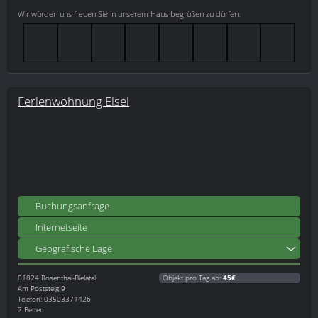
Wir würden uns freuen Sie in unserem Haus begrüßen zu dürfen.
Ferienwohnung Elsel
Buchungsanfrage
Internetseite
Geografische Lage
01824
Rosenthal-Bielatal
Objekt pro Tag ab:
45€
Am Poststeig 9
Telefon: 03503371426
2 Betten