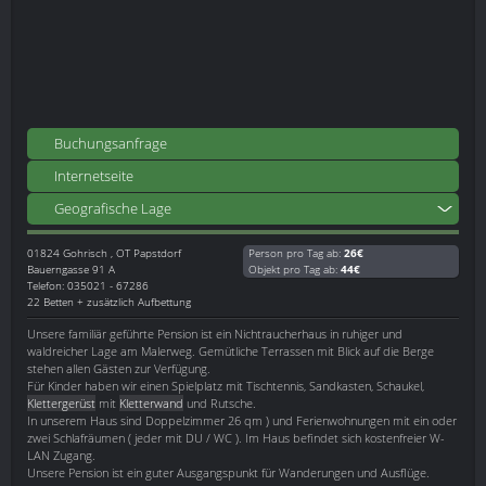
Buchungsanfrage
Internetseite
Geografische Lage
01824
Gohrisch , OT Papstdorf
Person pro Tag ab:
26€
Bauerngasse 91 A
Objekt pro Tag ab:
44€
Telefon: 035021 - 67286
22 Betten + zusätzlich Aufbettung
Unsere familiär geführte Pension ist ein Nichtraucherhaus in ruhiger und
waldreicher Lage am Malerweg. Gemütliche Terrassen mit Blick auf die Berge
stehen allen Gästen zur Verfügung.
Für Kinder haben wir einen Spielplatz mit Tischtennis, Sandkasten, Schaukel,
Klettergerüst
mit
Kletterwand
und Rutsche.
In unserem Haus sind Doppelzimmer 26 qm ) und Ferienwohnungen mit ein oder
zwei Schlafräumen ( jeder mit DU / WC ). Im Haus befindet sich kostenfreier W-
LAN Zugang.
Unsere Pension ist ein guter Ausgangspunkt für Wanderungen und Ausflüge.