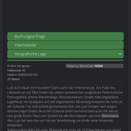
Buchungsanfrage
Internetseite
Geografische Lage
01824
Königstein
Objekt p. Woche ab:
1630€
Halbestadt 40
Telefon: 03502243729
20 Betten
Lust auf Urlaub mit Freunden? Dann auf in die Ferienscheune. Am Fuße des
Lilienstein an der Elbe finden Sie unsere wunderschön umgebaute Ferienscheune.
Festungsblick, schöne Wanderwege, Streuobstwiesen, Schafe, tolle Angelplätze,
Lagerfeuer, ein Spielplatz und der angrenzende Elbradweg erwarten Sie rund um
die Scheune. Für eine schöne gemeinsame Zeit und zum Erholen nach langen
Wanderungen finden Sie in der Scheune einen Gemeinschaftsraum mit Kamin,
eine große Küche, Platz zum Spielen für alle Altersklassen und eine
Kletterwand
.
Wer Lust hat kann bei uns mit der Verarbeitung von Wolle seine Kreativität
entdecken.
Aufbettungen fallen bei einer Belegung mit mehr als 10 Erwachsenen und deren