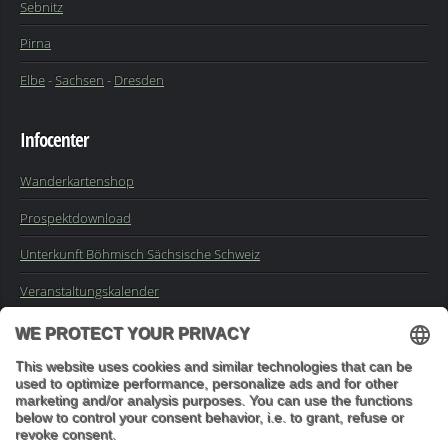
Sebnitz
Pirna
Elbe
-
Sachsen
-
Dresden
Infocenter
Wanderkartenshop
Prospektdownload
Unterkunft Böhmisch Sächsische Schweiz
Veranstaltungskalender
Kontakt
Impressum
Buchungsanfrage