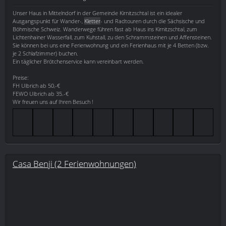
Unser Haus in Mittelndorf in der Gemeinde Kirnitzschtal ist ein idealer
Ausgangspunkt für Wander-,
Kletter
- und Radtouren durch die Sächsische und
Böhmische Schweiz. Wanderwege führen fast ab Haus ins Kirnitzschtal, zum
Lichtenhainer Wasserfall, zum Kuhstall, zu den Schrammsteinen und Affensteinen.
Sie können bei uns eine Ferienwohnung und ein Ferienhaus mit je 4 Betten (bzw.
je 2 Schlafzimmer) buchen.
Ein täglicher Brötchenservice kann vereinbart werden.
Preise:
FH Ulbrich ab 50,-€
FEWO Ulbrich ab 35.-€
Wir freuen uns auf Ihren Besuch !
Casa Benji (2 Ferienwohnungen)