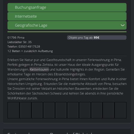
Buchungsanfrage
Internetseite
Geografische Lage
01796
Pirna
Objekt pro Tag ab:
95€
Liebstädter Str. 35
Telefon: 035014917528
12 Betten + zusätzlich Aufbettung
Erleben Sie Natur pur und Gastfreundschaft in unserer Ferienwohnung in Pirna.
Perfekt gelegen in Pirna-Zehista, ist unser Haus der ideale Ausgangspunkt für
Wanderungen,
Klettertouren
und kulturelle Highlights in der Region. Genießen Sie
erholsame Tage im Herzen des Elbsandsteingebirges.
Unsere gemütliche Ferienwohnung in Pirna bietet Ihnen Komfort und Ruhe in einer
historischen Umgebung. Erkunden Sie die malerische Altstadt von Pirna, besuchen
Sie Dresden mit seiner Vielzahl an historischen Bauwerken, entdecken Sie die
Schönheiten der Sächsischen Schweiz und kehren Sie abends in Ihre persönliche
Wohlfühloase zurück.