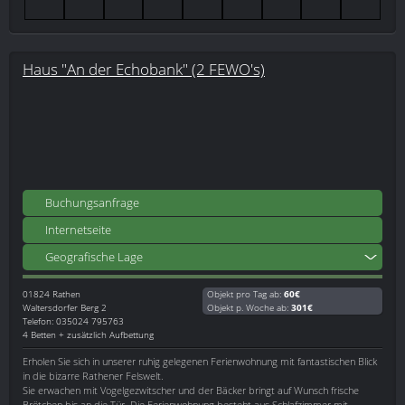
Haus "An der Echobank" (2 FEWO's)
Buchungsanfrage
Internetseite
Geografische Lage
01824
Rathen
Objekt pro Tag ab:
60€
Waltersdorfer Berg 2
Objekt p. Woche ab:
301€
Telefon: 035024 795763
4 Betten + zusätzlich Aufbettung
Erholen Sie sich in unserer ruhig gelegenen Ferienwohnung mit fantastischen Blick
in die bizarre Rathener Felswelt.
Sie erwachen mit Vogelgezwitscher und der Bäcker bringt auf Wunsch frische
Brötchen bis an die Tür. Die Ferienwohnung besteht aus Schlafzimmer mit