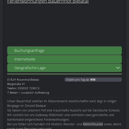
Ferienwohnungen Bauernhof Bielatal
Buchungsanfrage
Internetseite
Geografische Lage
01824
Rosenthal-Bielatal
Objekt pro Tag ab:
95€
Bergstraße 41
Telefon: 035033 729013
7 Betten + zusätzlich Aufbettung
Unser Bauernhof, welcher im Nebenerwerb bewirtschaftet wird, liegt in ruhiger
Berglage im Ortsteil Bielatal.
Sie haben von unserem Hof eine traumhafte Aussicht auf die Sächsische Schweiz.
Wir züchten bei uns Galloway-Wildrinder und vermieten zwei gemütliche und
komfortabel eingerichtete Ferienwohnungen.
Bei uns fühlen sich Familien mit Kindern, Wander- und
Kletterfreunde
sowie, ältere
sowie junge Besucher sehr wohl.