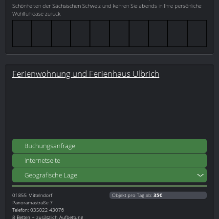
Schönheiten der Sächsischen Schweiz und kehren Sie abends in Ihre persönliche
Wohlfühloase zurück.
Ferienwohnung und Ferienhaus Ulbrich
Buchungsanfrage
Internetseite
Geografische Lage
01855
Mittelndorf
Objekt pro Tag ab:
35€
Panoramastraße 7
Telefon: 035022 43076
8 Betten + zusätzlich Aufbettung