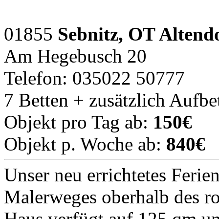
01855
Sebnitz, OT Altend
Am Hegebusch 20
Telefon: 035022 50777
7 Betten + zusätzlich Aufbe
Objekt pro Tag ab:
150€
Objekt p. Woche ab:
840€
Unser neu errichtetes Ferie
Malerweges oberhalb des ro
Haus verfügt auf 125 qm un