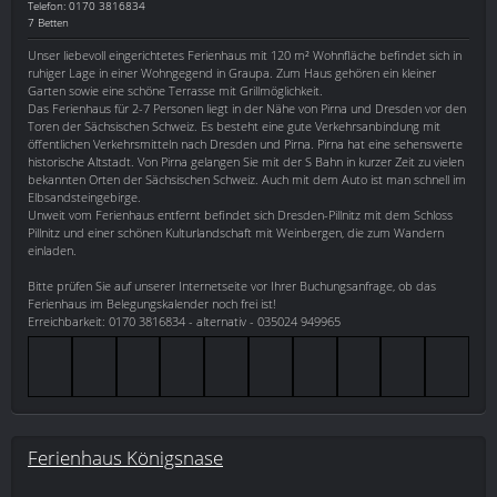
Telefon: 0170 3816834
7 Betten
Unser liebevoll eingerichtetes Ferienhaus mit 120 m² Wohnfläche befindet sich in
ruhiger Lage in einer Wohngegend in Graupa. Zum Haus gehören ein kleiner
Garten sowie eine schöne Terrasse mit Grillmöglichkeit.
Das Ferienhaus für 2-7 Personen liegt in der Nähe von Pirna und Dresden vor den
Toren der Sächsischen Schweiz. Es besteht eine gute Verkehrsanbindung mit
öffentlichen Verkehrsmitteln nach Dresden und Pirna. Pirna hat eine sehenswerte
historische Altstadt. Von Pirna gelangen Sie mit der S Bahn in kurzer Zeit zu vielen
bekannten Orten der Sächsischen Schweiz. Auch mit dem Auto ist man schnell im
Elbsandsteingebirge.
Unweit vom Ferienhaus entfernt befindet sich Dresden-Pillnitz mit dem Schloss
Pillnitz und einer schönen Kulturlandschaft mit Weinbergen, die zum Wandern
einladen.
Bitte prüfen Sie auf unserer Internetseite vor Ihrer Buchungsanfrage, ob das
Ferienhaus im Belegungskalender noch frei ist!
Erreichbarkeit: 0170 3816834 - alternativ - 035024 949965
Ferienhaus Königsnase