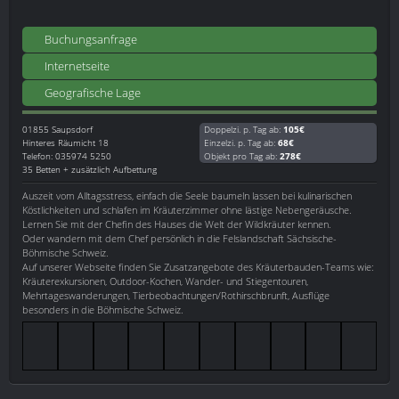
Buchungsanfrage
Internetseite
Geografische Lage
01855
Saupsdorf
Doppelzi. p. Tag ab:
105€
Hinteres Räumicht 18
Einzelzi. p. Tag ab:
68€
Telefon: 035974 5250
Objekt pro Tag ab:
278€
35 Betten + zusätzlich Aufbettung
Auszeit vom Alltagsstress, einfach die Seele baumeln lassen bei kulinarischen
Köstlichkeiten und schlafen im Kräuterzimmer ohne lästige Nebengeräusche.
Lernen Sie mit der Chefin des Hauses die Welt der Wildkräuter kennen.
Oder wandern mit dem Chef persönlich in die Felslandschaft Sächsische-
Böhmische Schweiz.
Auf unserer Webseite finden Sie Zusatzangebote des Kräuterbauden-Teams wie:
Kräuterexkursionen, Outdoor-Kochen, Wander- und Stiegentouren,
Mehrtageswanderungen, Tierbeobachtungen/Rothirschbrunft, Ausflüge
besonders in die Böhmische Schweiz.