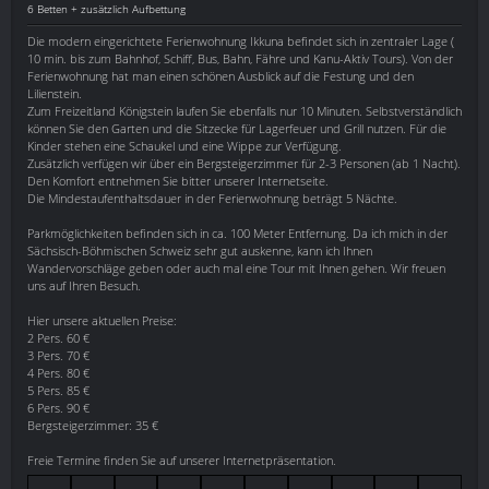
6 Betten + zusätzlich Aufbettung
Die modern eingerichtete Ferienwohnung Ikkuna befindet sich in zentraler Lage (
10 min. bis zum Bahnhof, Schiff, Bus, Bahn, Fähre und Kanu-Aktiv Tours). Von der
Ferienwohnung hat man einen schönen Ausblick auf die Festung und den
Lilienstein.
Zum Freizeitland Königstein laufen Sie ebenfalls nur 10 Minuten. Selbstverständlich
können Sie den Garten und die Sitzecke für Lagerfeuer und Grill nutzen. Für die
Kinder stehen eine Schaukel und eine Wippe zur Verfügung.
Zusätzlich verfügen wir über ein Bergsteigerzimmer für 2-3 Personen (ab 1 Nacht).
Den Komfort entnehmen Sie bitter unserer Internetseite.
Die Mindestaufenthaltsdauer in der Ferienwohnung beträgt 5 Nächte.
Parkmöglichkeiten befinden sich in ca. 100 Meter Entfernung. Da ich mich in der
Sächsisch-Böhmischen Schweiz sehr gut auskenne, kann ich Ihnen
Wandervorschläge geben oder auch mal eine Tour mit Ihnen gehen. Wir freuen
uns auf Ihren Besuch.
Hier unsere aktuellen Preise:
2 Pers. 60 €
3 Pers. 70 €
4 Pers. 80 €
5 Pers. 85 €
6 Pers. 90 €
Bergsteigerzimmer: 35 €
Freie Termine finden Sie auf unserer Internetpräsentation.