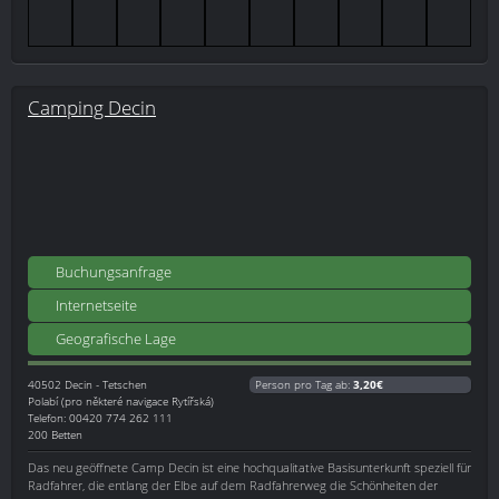
Camping Decin
Buchungsanfrage
Internetseite
Geografische Lage
40502
Decin - Tetschen
Person pro Tag ab:
3,20€
Polabí (pro některé navigace Rytířská)
Telefon: 00420 774 262 111
200 Betten
Das neu geöffnete Camp Decin ist eine hochqualitative Basisunterkunft speziell für
Radfahrer, die entlang der Elbe auf dem Radfahrerweg die Schönheiten der