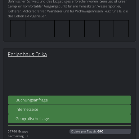
Böhmischen Schweiz und des Erzgebirges erforschen wollen. Genauso ist unser
Camp ein komfortabler Ausgangspunkt für alle Inlineskater, Wassersportler,
Kletterer, Motorradfahrer, Wanderer und für Wohnwagenreisen; kurz für alle, die
das Leben aktiv genießen.
Ferienhaus Erika
Buchungsanfrage
Internetseite
Geografische Lage
01796
Graupa
Objekt pro Tag ab:
69€
Gärtnerweg 57