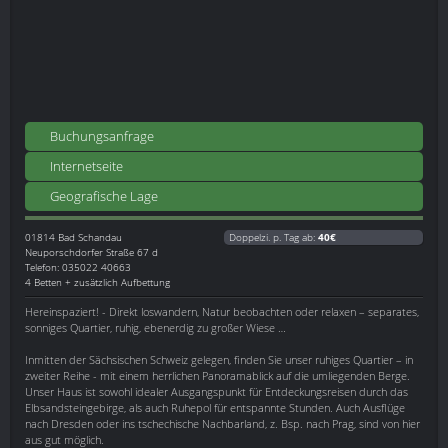
Buchungsanfrage
Internetseite
Geografische Lage
01814
Bad Schandau
Doppelzi. p. Tag ab:
40€
Neuporschdorfer Straße 67 d
Telefon: 035022 40663
4 Betten + zusätzlich Aufbettung
Hereinspaziert! - Direkt loswandern, Natur beobachten oder relaxen – separates,
sonniges Quartier, ruhig, ebenerdig zu großer Wiese …
Inmitten der Sächsischen Schweiz gelegen, finden Sie unser ruhiges Quartier – in
zweiter Reihe - mit einem herrlichen Panoramablick auf die umliegenden Berge.
Unser Haus ist sowohl idealer Ausgangspunkt für Entdeckungsreisen durch das
Elbsandsteingebirge, als auch Ruhepol für entspannte Stunden. Auch Ausflüge
nach Dresden oder ins tschechische Nachbarland, z. Bsp. nach Prag, sind von hier
aus gut möglich.