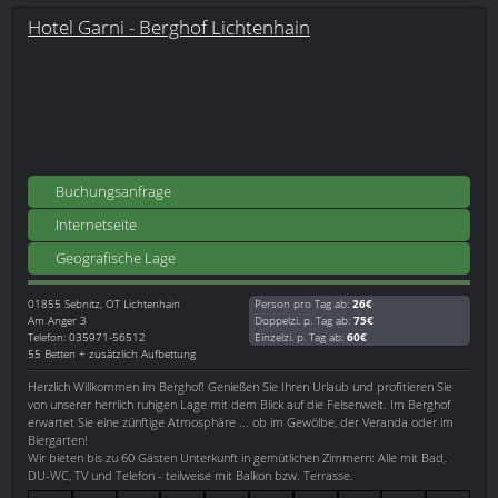
Hotel Garni - Berghof Lichtenhain
Buchungsanfrage
Internetseite
Geografische Lage
01855
Sebnitz, OT Lichtenhain
Person pro Tag ab:
26€
Am Anger 3
Doppelzi. p. Tag ab:
75€
Telefon: 035971-56512
Einzelzi. p. Tag ab:
60€
55 Betten + zusätzlich Aufbettung
Herzlich Willkommen im Berghof! Genießen Sie Ihren Urlaub und profitieren Sie
von unserer herrlich ruhigen Lage mit dem Blick auf die Felsenwelt. Im Berghof
erwartet Sie eine zünftige Atmosphäre ... ob im Gewölbe, der Veranda oder im
Biergarten!
Wir bieten bis zu 60 Gästen Unterkunft in gemütlichen Zimmern: Alle mit Bad,
DU-WC, TV und Telefon - teilweise mit Balkon bzw. Terrasse.