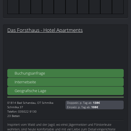
Das Forsthaus - Hotel Apartments
Buchungsanfrage
Internetseite
Geografische Lage
01814
Bad Schandau, OT Schmilka
Doppelzi. p. Tag ab:
138€
Schmilka 37
Einzelzi. p. Tag ab:
108€
Telefon: 035022 9130
23 Betten
Inspiriert vom Wald und der Jagd, wo einst Jägermeister und Försterleute
wohnten, sind heute komfortable und mit viel Liebe zum Detail eingerichtete