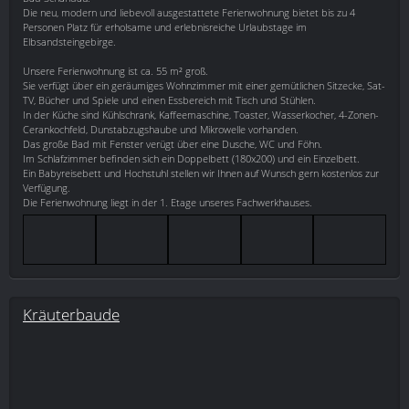
Die neu, modern und liebevoll ausgestattete Ferienwohnung bietet bis zu 4
Personen Platz für erholsame und erlebnisreiche Urlaubstage im
Elbsandsteingebirge.
Unsere Ferienwohnung ist ca. 55 m² groß.
Sie verfügt über ein geräumiges Wohnzimmer mit einer gemütlichen Sitzecke, Sat-
TV, Bücher und Spiele und einen Essbereich mit Tisch und Stühlen.
In der Küche sind Kühlschrank, Kaffeemaschine, Toaster, Wasserkocher, 4-Zonen-
Cerankochfeld, Dunstabzugshaube und Mikrowelle vorhanden.
Das große Bad mit Fenster verügt über eine Dusche, WC und Föhn.
Im Schlafzimmer befinden sich ein Doppelbett (180x200) und ein Einzelbett.
Ein Babyreisebett und Hochstuhl stellen wir Ihnen auf Wunsch gern kostenlos zur
Verfügung.
Die Ferienwohnung liegt in der 1. Etage unseres Fachwerkhauses.
Kräuterbaude