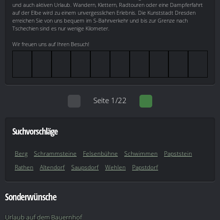
und auch aktiven Urlaub. Wandern, Klettern, Radtouren oder eine Dampferfahrt
auf der Elbe wird zu einem unvergesslichen Erlebnis. Die Kunststadt Dresden
erreichen Sie von uns bequem im S-Bahnverkehr und bis zur Grenze nach
Tschechien sind es nur wenige Kilometer.
Wir freuen uns auf Ihren Besuch!
Seite 1/22
Suchvorschläge
Berg
Schrammsteine
Felsenbühne
Schwimmen
Papststein
Rathen
Altendorf
Saupsdorf
Wehlen
Papstdorf
Sonderwünsche
Urlaub auf dem Bauernhof