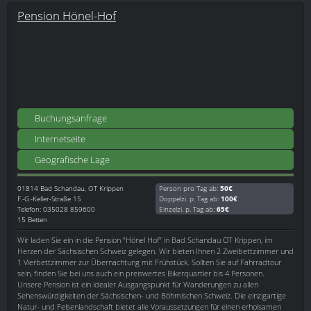
Pension Hönel-Hof
Buchungsanfrage
Internetseite
Geografische Lage
01814
Bad Schandau, OT Krippen
Person pro Tag ab:
50€
F.-G.-Keller-Straße 15
Doppelzi. p. Tag ab:
100€
Telefon: 035028 859600
Einzelzi. p. Tag ab:
65€
15 Betten
Wir laden Sie ein in die Pension "Hönel Hof" in Bad Schandau OT Krippen, im
Herzen der Sächsischen Schweiz gelegen. Wir bieten Ihnen 2 Zweibettzimmer und
1 Vierbettzimmer zur Übernachtung mit Frühstück. Sollten Sie auf Fahrradtour
sein, finden Sie bei uns auch ein preiswertes Bikerquartier bis 4 Personen.
Unsere Pension ist ein idealer Ausgangspunkt für Wanderungen zu allen
Sehenswürdigkeiten der Sächsischen- und Böhmischen Schweiz. Die einzigartige
Natur- und Felsenlandschaft bietet alle Voraussetzungen für einen erholsamen