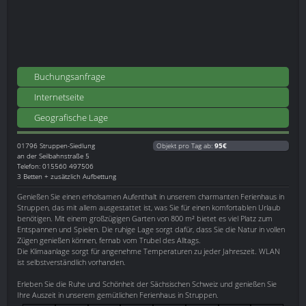
Buchungsanfrage
Internetseite
Geografische Lage
01796
Struppen-Siedlung
Objekt pro Tag ab:
95€
an der Seilbahnstraße 5
Telefon: 015560 497506
3 Betten + zusätzlich Aufbettung
Genießen Sie einen erholsamen Aufenthalt in unserem charmanten Ferienhaus in
Struppen, das mit allem ausgestattet ist, was Sie für einen komfortablen Urlaub
benötigen. Mit einem großzügigen Garten von 800 m² bietet es viel Platz zum
Entspannen und Spielen. Die ruhige Lage sorgt dafür, dass Sie die Natur in vollen
Zügen genießen können, fernab vom Trubel des Alltags.
Die Klimaanlage sorgt für angenehme Temperaturen zu jeder Jahreszeit. WLAN
ist selbstverständlich vorhanden.
Erleben Sie die Ruhe und Schönheit der Sächsischen Schweiz und genießen Sie
Ihre Auszeit in unserem gemütlichen Ferienhaus in Struppen.