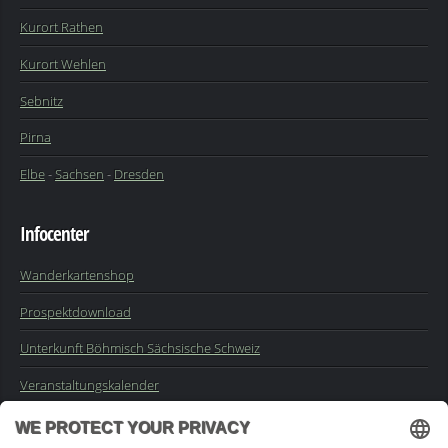
Kurort Rathen
Kurort Wehlen
Sebnitz
Pirna
Elbe
-
Sachsen
-
Dresden
Infocenter
Wanderkartenshop
Prospektdownload
Unterkunft Böhmisch Sächsische Schweiz
Veranstaltungskalender
Kontakt