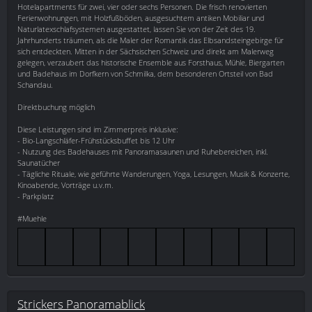
Hotelapartments für zwei, vier oder sechs Personen. Die frisch renovierten
Ferienwohnungen, mit Holzfußböden, ausgesuchtem antiken Mobiliar und
Naturlatexschlafsystemen ausgestattet, lassen Sie von der Zeit des 19.
Jahrhunderts träumen, als die Maler der Romantik das Elbsandsteingebirge für
sich entdeckten. Mitten in der Sächsischen Schweiz und direkt am Malerweg
gelegen, verzaubert das historische Ensemble aus Forsthaus, Mühle, Biergarten
und Badehaus im Dorfkern von Schmilka, dem besonderen Ortsteil von Bad
Schandau.
Direktbuchung möglich
Diese Leistungen sind im Zimmerpreis inklusive:
- Bio-Langschläfer-Frühstücksbuffet bis 12 Uhr
- Nutzung des Badehauses mit Panoramasaunen und Ruhebereichen, inkl.
Saunatücher
- Tägliche Rituale, wie geführte Wanderungen, Yoga, Lesungen, Musik & Konzerte,
Kinoabende, Vorträge u.v.m.
- Parkplatz
#Muehle
Strickers Panoramablick