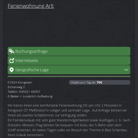
Ferienwohnung Arlt
Buchungsanfrage
Internetseite
Geografische Lage
01824
Königstein
Objekt pro Tag ab:
70€
Eichenweg 2
Telefon: 035021 60007
6 Betten + zusätzlich Aufbettung
Wir bieten ihnen eine komfortable Ferienwohnung (55 qm ) für 2 Personen in
Königstein OT Pfaffendorf in ruhiger und zentraler Lage . Auf Anfrage können wir
Ihnen ein zweites Schlafzimmer zur Verfügung stellen.
Ein Familienurlaub mit sehr gute Wandermöglichkeiten sowie Ausflügen, z. b. nach
Dresden, Meissen, Prag können Sie bequem mit Auto, der S-Bahn oder dem
Schiff erreichen. An kalten Tagen sollte ein Besuch der Therme in Bad Schandau
ihren Urlaub bereichern.