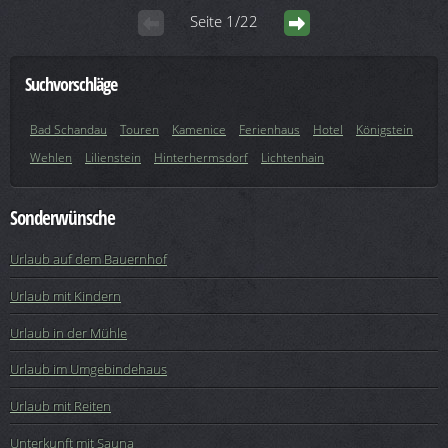
Seite 1/22
Suchvorschläge
Bad Schandau
Touren
Kamenice
Ferienhaus
Hotel
Königstein
Wehlen
Lilienstein
Hinterhermsdorf
Lichtenhain
Sonderwünsche
Urlaub auf dem Bauernhof
Urlaub mit Kindern
Urlaub in der Mühle
Urlaub im Umgebindehaus
Urlaub mit Reiten
Unterkunft mit Sauna