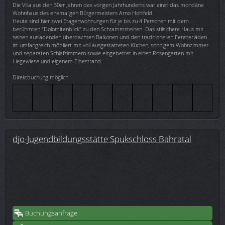
Die Villa aus den 30er Jahren des vorigen Jahrhunderts war einst das mondäne
Wohnhaus des ehemaligen Bürgermeisters Arno Hohlfeld.
Heute sind hier zwei Etagenwohnungen für je bis zu 4 Personen mit dem
berühmten "Dolomitenblick" zu den Schrammsteinen. Das stilsichere Haus mit
seinen ausladenden überdachten Balkonen und den traditionellen Fensterläden
ist umfangreich möbliert mit voll ausgestatteten Küchen, sonnigem Wohnzimmer
und separaten Schlafzimmern sowie eingebettet in einen Rosengarten mit
Liegewiese und eigenem Elbestrand.
Direktbuchung möglich
djo-Jugendbildungsstätte Spukschloss Bahratal
Buchungsanfrage