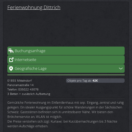
Ferienwohnung Dittrich
Buchungsanfrage
Internetseite
Geografische Lage
01855
Mittelndorf
Objekt pro Tag ab:
42€
Panoramastraße 14
Telefon: 035022 43076
3 Betten + zusätzlich Aufbettung
Gemütliche Ferienwohnung im Einfamilienhaus mit sep. Eingang, zentral und ruhig
gelegen. Ein idealer Ausgangspunkt für schöne Wanderungen in der Sächsischen
Schweiz. Gaststätten befinden sich in unmittelbarer Nähe. Wir bieten den
Brötchenservice an, WLAN ist möglich.
Die Preise verstehen sich zzgl. Kurtaxe; bei Kurzübernachtungen bis 3 Nächte
werden Aufschläge erhoben.