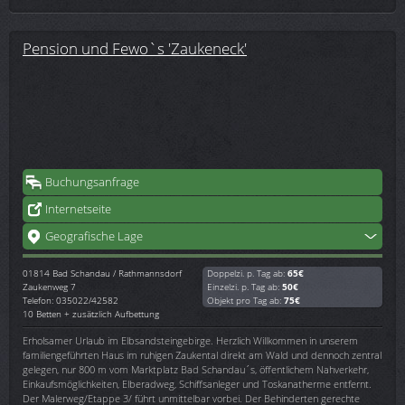
Pension und Fewo`s 'Zaukeneck'
Buchungsanfrage
Internetseite
Geografische Lage
01814
Bad Schandau / Rathmannsdorf
Doppelzi. p. Tag ab:
65€
Zaukenweg 7
Einzelzi. p. Tag ab:
50€
Telefon: 035022/42582
Objekt pro Tag ab:
75€
10 Betten + zusätzlich Aufbettung
Erholsamer Urlaub im Elbsandsteingebirge. Herzlich Willkommen in unserem
familiengeführten Haus im ruhigen Zaukental direkt am Wald und dennoch zentral
gelegen, nur 800 m vom Marktplatz Bad Schandau´s, öffentlichem Nahverkehr,
Einkaufsmöglichkeiten, Elberadweg, Schiffsanleger und Toskanatherme entfernt.
Der Malerweg/Etappe 3/ führt unmittelbar vorbei. Der Behinderten gerechte