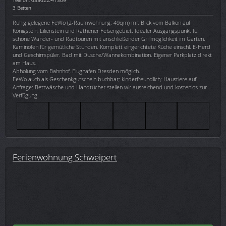
3 Betten
Ruhig gelegene FeWo (2-Raumwohnung; 49qm) mit Blick vom Balkon auf
Königstein, Lilienstein und Rathener Felsengebiet. Idealer Ausgangspunkt für
schöne Wander- und Radtouren mit anschließender Grillmöglichkeit im Garten.
Kaminofen für gemütliche Stunden. Komplett eingerichtete Küche einschl. E-Herd
und Geschirrspüler. Bad mit Dusche/Wannekombination. Eigener Parkplatz direkt
am Haus.
Abholung vom Bahnhof, Flughafen Dresden möglich.
FeWo auch als Geschenkgutschein buchbar; kinderfreundlich; Haustiere auf
Anfrage; Bettwäsche und Handtücher stellen wir ausreichend und kostenlos zur
Verfügung.
Ferienwohnung Schweipert