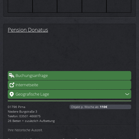
Pension Donatus
Buchungsanfrage
Internetseite
Geografische Lage
01796
Pirna
Objekt p. Woche ab:
110€
Niedere Burgstraße 3
Telefon: 03501 466875
26 Betten + zusätzlich Aufbettung
Ihre historische Auszeit.