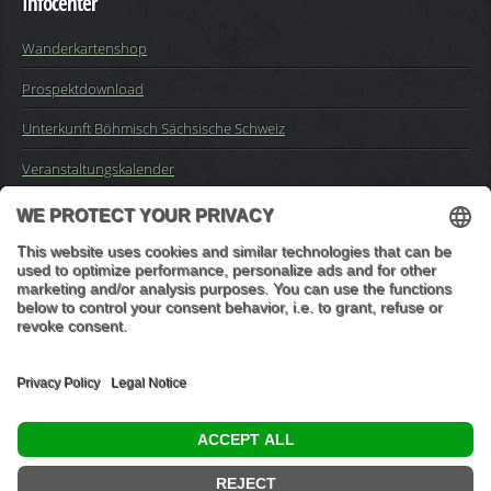
Infocenter
Wanderkartenshop
Prospektdownload
Unterkunft Böhmisch Sächsische Schweiz
Veranstaltungskalender
Kontakt
Impressum
Buchungsanfrage
Mail an die Redaktion
"In den Wäldern sind Dinge, über die nachzudenken man jahrelang
im Moos liegen könnte." (Franz Kafka)