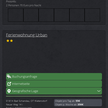
Preisinfo:
2 Personen 70 Euro pro Nacht
Ferienwohnung Urban
Buchungsanfrage
Internetseite
Geografische Lage
01814
Bad Schandau, OT Waltersdorf
Objekt pro Tag ab:
55€
Neuer Weg 14 i
Objekt p. Woche ab:
350€
Telefon: 035022/41369