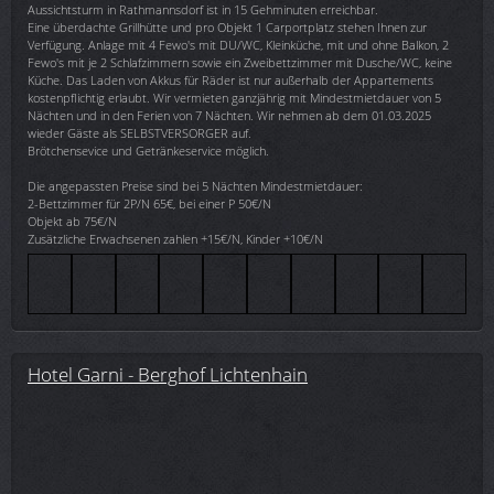
Aussichtsturm in Rathmannsdorf ist in 15 Gehminuten erreichbar.
Eine überdachte Grillhütte und pro Objekt 1 Carportplatz stehen Ihnen zur
Verfügung. Anlage mit 4 Fewo's mit DU/WC, Kleinküche, mit und ohne Balkon, 2
Fewo's mit je 2 Schlafzimmern sowie ein Zweibettzimmer mit Dusche/WC, keine
Küche. Das Laden von Akkus für Räder ist nur außerhalb der Appartements
kostenpflichtig erlaubt. Wir vermieten ganzjährig mit Mindestmietdauer von 5
Nächten und in den Ferien von 7 Nächten. Wir nehmen ab dem 01.03.2025
wieder Gäste als SELBSTVERSORGER auf.
Brötchensevice und Getränkeservice möglich.
Die angepassten Preise sind bei 5 Nächten Mindestmietdauer:
2-Bettzimmer für 2P/N 65€, bei einer P 50€/N
Objekt ab 75€/N
Zusätzliche Erwachsenen zahlen +15€/N, Kinder +10€/N
Hotel Garni - Berghof Lichtenhain