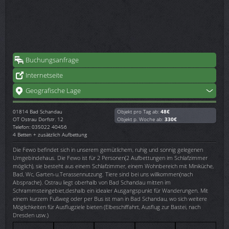
Buchungsanfrage
Internetseite
Geografische Lage
01814
Bad Schandau
Objekt pro Tag ab:
48€
OT Ostrau Dorfstr. 12
Objekt p. Woche ab:
330€
Telefon: 035022 40456
4 Betten + zusätzlich Aufbettung
Die Fewo befindet sich in unserem gemütlichem, ruhig und sonnig gelegenen
Umgebindehaus. Die Fewo ist für 2 Personen(2 Aufbettungen im Schlafzimmer
möglich), sie besteht aus einem Schlafzimmer, einem Wohnbereich mit Miniküche,
Bad, Wc, Garten-u.Terassennutzung. Tiere sind bei uns willkommen(nach
Absprache). Ostrau liegt oberhalb von Bad Schandau mitten im
Schrammsteingebiet,deshalb ein idealer Ausgangspunkt für Wanderungen. Mit
einem kurzem Fußweg oder per Bus ist man in Bad Schandau, wo sich weitere
Möglichkeiten für Ausflugziele bieten (Elbeschiffahrt, Ausflug zur Bastei, nach
Dresden usw.)