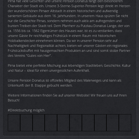
Pirna hat viele Gesichter und unsere Pension Donatus fängt den besonderen
Charakter der Stadt ein. Unsere 3-Sterne-Superior-Pension liegt direkt im Herzen
der wunderschönen Pirnaer Altstadt in einem historischen und aufwendig
sanierten Gebäude aus dem 16. Jahrhundert. In unserem Haus spüren Sie nicht
nur die Geschichte Pirnas, sondern nehmen auch aktiv am aufregenden und
bunten Treiben der Stadt teil. Dem Pfarrherr zu Putzkau Donatus Lange, der von
ca. 1556 bis ca. 1562 Eigentümer des Hauses war, ist es zu verdanken, dass
unsere Gäste ihr reichhaltiges Frühstück in einem Raum mit historischen
Holzbalkendecken einnehmen können. Da wir in unserer Pension sehr auf
Nachhaltigkeit und Regionalität achten, bieten wir unserer Gästen ein regionales
Frühstücksbuffet mit hausgemachten Produkten an und sind somit stolze Partner
des Vereins "Gutes von Hier".
Pirna bietet eine perfekte Mischung aus lebendigen Stadtleben, Geschichte, Kultur
und Natur – ideal für einen unvergesslichen Aufenthalt.
Unsere Pension Donatus ist offizielles Mitglied des Malerweges und kann als
Unterkunft der 8. Etappe gebucht werden.
Weitere Informationen finden Sie auf unserer Website! Wir freuen uns auf Ihren
Besuch!
#Direktbuchung möglich