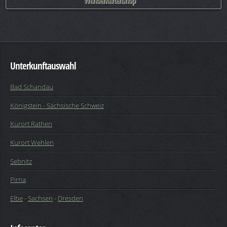
Wanderkartenshop
Unterkunftauswahl
Bad Schandau
Königstein - Sächsische Schweiz
Kurort Rathen
Kurort Wehlen
Sebnitz
Pirna
Elbe
-
Sachsen
-
Dresden