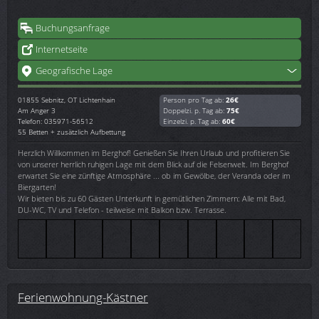
Buchungsanfrage
Internetseite
Geografische Lage
01855
Sebnitz, OT Lichtenhain
Person pro Tag ab:
26€
Am Anger 3
Doppelzi. p. Tag ab:
75€
Telefon: 035971-56512
Einzelzi. p. Tag ab:
60€
55 Betten + zusätzlich Aufbettung
Herzlich Willkommen im Berghof! Genießen Sie Ihren Urlaub und profitieren Sie
von unserer herrlich ruhigen Lage mit dem Blick auf die Felsenwelt. Im Berghof
erwartet Sie eine zünftige Atmosphäre ... ob im Gewölbe, der Veranda oder im
Biergarten!
Wir bieten bis zu 60 Gästen Unterkunft in gemütlichen Zimmern: Alle mit Bad,
DU-WC, TV und Telefon - teilweise mit Balkon bzw. Terrasse.
Ferienwohnung-Kästner