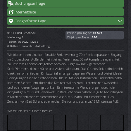
Buchungsanfrage
Internetseite
Geografische Lage
01814
Bad Schandau
Person pro Tag ab:
16,50€
Niederweg 1
Objekt pro Tag ab:
33€
Telefon: 035022 43255
8 Betten + zusätzlich Aufbettung
Wir bieten Ihnen eine komfortable Ferienwohnung 70 m² mit separatem Eingang
im Erdgeschoss. Außerdem ein kleines Ferienhaus, 36 m² komplett eingerichtet.
Zu unserem Ferienobjekt gehört noch ein Bungalow mit 2 getrennten
Schlafzimmern, kleiner Küche und Aufenthaltsraum. Das Grundstück befindet sich
direkt im romantischen Kirnitzschtal in ruhiger Lage am Wasser und bietet ideale
Bedingungen für einen erholsamen Urlaub. Mit der historischen Kirnitzschtalbahn
kommen Sie bequem durch das Kirnitzschtal bis zum Lichtenhainer Wasserfall
und zu anderen Ausgangspunkten für interessante Wanderungen durch die
einzigartige Natur und Felsenwelt. In Bad Schandau haben Sie gute Anbindungen
zu allen öffentlichen Verkehrsmitteln wie Bus, S-Bahn und Elbschiffahrt. Das
Zentrum von Bad Schandau erreichen Sie von uns aus in ca.15 Minuten zu Fuß.
Wir freuen uns auf Ihren Besuch!