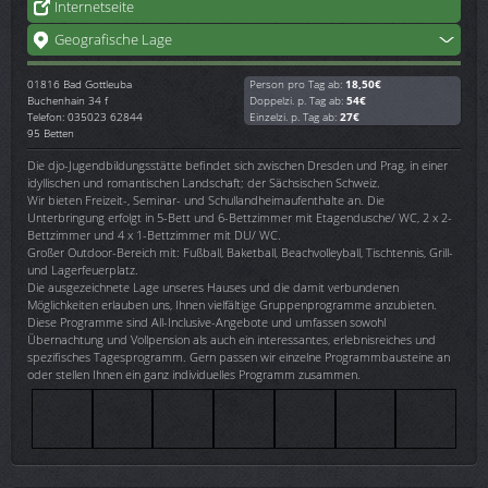
Internetseite
Geografische Lage
01816
Bad Gottleuba
Person pro Tag ab:
18,50€
Buchenhain 34 f
Doppelzi. p. Tag ab:
54€
Telefon: 035023 62844
Einzelzi. p. Tag ab:
27€
95 Betten
Die djo-Jugendbildungsstätte befindet sich zwischen Dresden und Prag, in einer
idyllischen und romantischen Landschaft; der Sächsischen Schweiz.
Wir bieten Freizeit-, Seminar- und Schullandheimaufenthalte an. Die
Unterbringung erfolgt in 5-Bett und 6-Bettzimmer mit Etagendusche/ WC, 2 x 2-
Bettzimmer und 4 x 1-Bettzimmer mit DU/ WC.
Großer Outdoor-Bereich mit: Fußball, Baketball, Beachvolleyball, Tischtennis, Grill-
und Lagerfeuerplatz.
Die ausgezeichnete Lage unseres Hauses und die damit verbundenen
Möglichkeiten erlauben uns, Ihnen vielfältige Gruppenprogramme anzubieten.
Diese Programme sind All-Inclusive-Angebote und umfassen sowohl
Übernachtung und Vollpension als auch ein interessantes, erlebnisreiches und
spezifisches Tagesprogramm. Gern passen wir einzelne Programmbausteine an
oder stellen Ihnen ein ganz individuelles Programm zusammen.