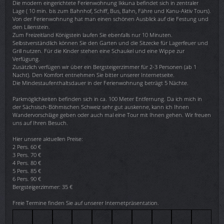
Die modern eingerichtete Ferienwohnung Ikkuna befindet sich in zentraler
Lage ( 10 min. bis zum Bahnhof, Schiff, Bus, Bahn, Fähre und Kanu-Aktiv Tours).
Von der Ferienwohnung hat man einen schönen Ausblick auf die Festung und
den Lilienstein.
Zum Freizeitland Königstein laufen Sie ebenfalls nur 10 Minuten.
Selbstverständlich können Sie den Garten und die Sitzecke für Lagerfeuer und
Grill nutzen. Für die Kinder stehen eine Schaukel und eine Wippe zur
Verfügung.
Zusätzlich verfügen wir über ein Bergsteigerzimmer für 2-3 Personen (ab 1
Nacht). Den Komfort entnehmen Sie bitter unserer Internetseite.
Die Mindestaufenthaltsdauer in der Ferienwohnung beträgt 5 Nächte.
Parkmöglichkeiten befinden sich in ca. 100 Meter Entfernung. Da ich mich in
der Sächsisch-Böhmischen Schweiz sehr gut auskenne, kann ich Ihnen
Wandervorschläge geben oder auch mal eine Tour mit Ihnen gehen. Wir freuen
uns auf Ihren Besuch.
Hier unsere aktuellen Preise:
2 Pers. 60 €
3 Pers. 70 €
4 Pers. 80 €
5 Pers. 85 €
6 Pers. 90 €
Bergsteigerzimmer: 35 €
Freie Termine finden Sie auf unserer Internetpräsentation.