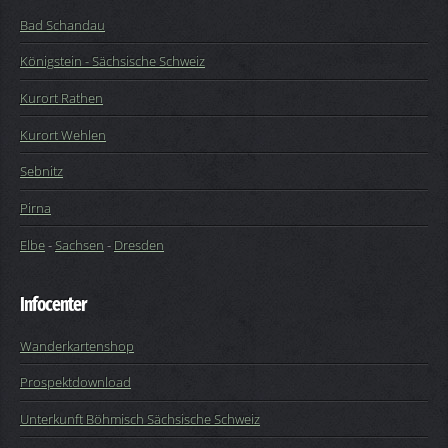
Bad Schandau
Königstein - Sächsische Schweiz
Kurort Rathen
Kurort Wehlen
Sebnitz
Pirna
Elbe
-
Sachsen
-
Dresden
Infocenter
Wanderkartenshop
Prospektdownload
Unterkunft Böhmisch Sächsische Schweiz