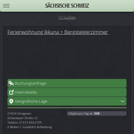
SÄCHSISCHE SCHWEIZ
<< Suchen
Ferienwohnung Ikkuna + Bergsteigerzimmer
Buchungsanfrage
Internetseite
Geografische Lage
01824
Königstein
Objekt pro Tag ab:
50€
Schandauer Straße 22
Telefon: 01573 8552709
6 Betten + zusätzlich Aufbettung