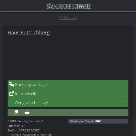
SÄCHSISCHE SCHWEIZ
<< Suchen
Haus Puttrichberg
Buchungsanfrage
Internetseite
Geografische Lage
01855
Sebnitz, Saupsdorf
Objekt pro Tag ab:
80€
Oberdorf 37
Telefon: 0172 8060337
8 Betten + zusätzlich Aufbettung