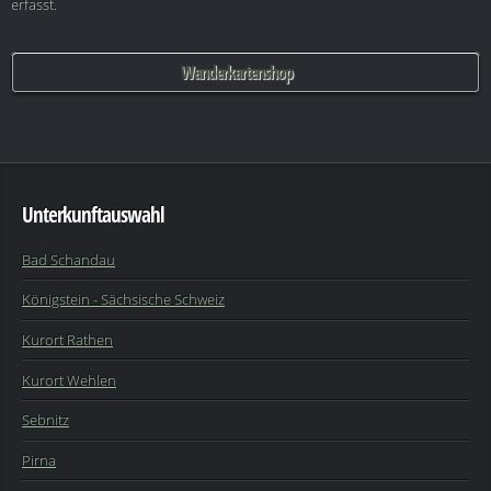
erfasst.
Wanderkartenshop
Unterkunftauswahl
Bad Schandau
Königstein - Sächsische Schweiz
Kurort Rathen
Kurort Wehlen
Sebnitz
Pirna