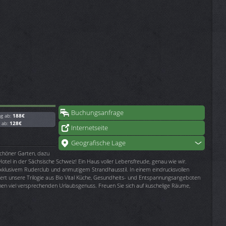
Buchungsanfrage
ag ab:
188€
g ab:
128€
Internetseite
Geografische Lage
n schöner Garten, dazu
tel in der Sächsische Schweiz! Ein Haus voller Lebensfreude, genau wie wir.
xklusivem Ruderclub und anmutigem Strandhausstil. In einem eindrucksvollen
ert unsere Trilogie aus Bio Vital Küche, Gesundheits- und Entspannungsangeboten
einen viel versprechenden Urlaubsgenuss. Freuen Sie sich auf kuschelige Räume,