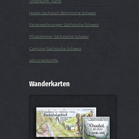
Unterkunft - Karte
Hotels Sächsisch-Böhmische Schweiz
Ferienwohnungen Sächsische Schweiz
Privatzimmer Sächsische Schweiz
Camping Sächsische Schweiz
alle Unterkünfte
Wanderkarten