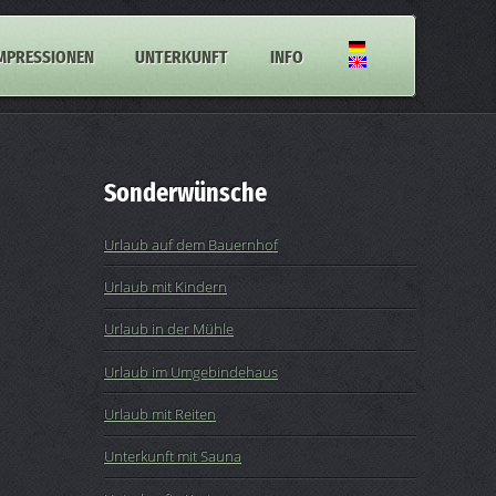
MPRESSIONEN
UNTERKUNFT
INFO
Sonderwünsche
Urlaub auf dem Bauernhof
Urlaub mit Kindern
Urlaub in der Mühle
Urlaub im Umgebindehaus
Urlaub mit Reiten
Unterkunft mit Sauna