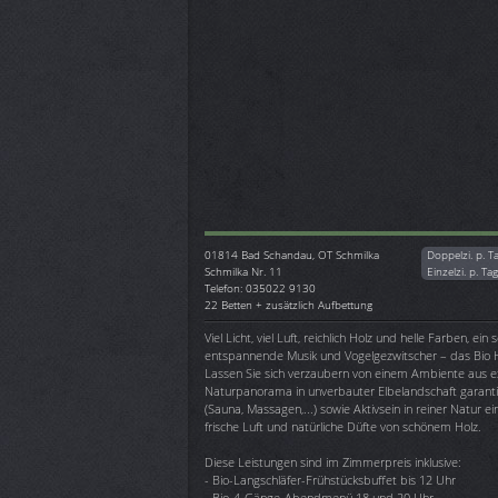
01814
Bad Schandau, OT Schmilka
Doppelzi. p. T
Schmilka Nr. 11
Einzelzi. p. Ta
Telefon: 035022 9130
22 Betten + zusätzlich Aufbettung
Viel Licht, viel Luft, reichlich Holz und helle Farben, ei
entspannende Musik und Vogelgezwitscher – das Bio Ho
Lassen Sie sich verzaubern von einem Ambiente aus e
Naturpanorama in unverbauter Elbelandschaft garanti
(Sauna, Massagen,...) sowie Aktivsein in reiner Natur 
frische Luft und natürliche Düfte von schönem Holz.
Diese Leistungen sind im Zimmerpreis inklusive:
- Bio-Langschläfer-Frühstücksbuffet bis 12 Uhr
- Bio-4-Gänge-Abendmenü 18 und 20 Uhr