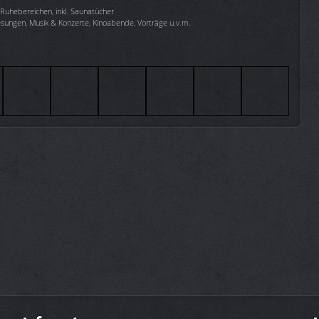
uhebereichen, inkl. Saunatücher
esungen, Musik & Konzerte, Kinoabende, Vorträge u.v.m.