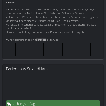
5 Betten
Käthes Sommerhaus – das Kleinod in Schöna, mitten im Elbsandsteingebirge,
angenzend an die Nationalparks Sächsische und Böhmische Schweiz.
Viel Ruhe und Weite, mit Blick auf den Zirkelstein und die Schrammsteine, gibt es
viel Platz auf dem eigenen Grundstück mit Spiel- und Liegewiese.
Für bis zu 5 Personen (Babybett zusätzlich möglich) in der Sächsischen Schweiz
den Urlaub genießen!
Haustiere auf Anfrage und gegen eine Reinigungspauschale möglich.
#Direktbuchung möglich #
Schmilka
gegenüber
Ferienhaus StrandHaus
Buchungsanfrage