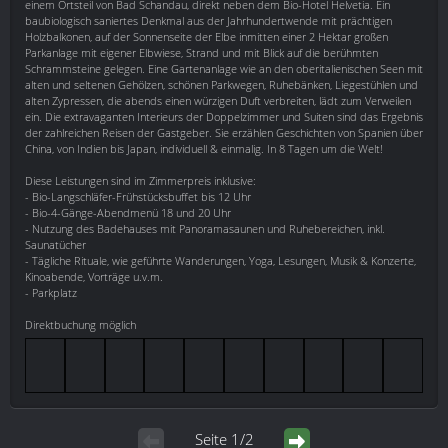
einem Ortsteil von Bad Schandau, direkt neben dem Bio-Hotel Helvetia. Ein
baubiologisch saniertes Denkmal aus der Jahrhundertwende mit prächtigen
Holzbalkonen, auf der Sonnenseite der Elbe inmitten einer 2 Hektar großen
Parkanlage mit eigener Elbwiese, Strand und mit Blick auf die berühmten
Schrammsteine gelegen. Eine Gartenanlage wie an den oberitalienischen Seen mit
alten und seltenen Gehölzen, schönen Parkwegen, Ruhebänken, Liegestühlen und
alten Zypressen, die abends einen würzigen Duft verbreiten, lädt zum Verweilen
ein. Die extravaganten Interieurs der Doppelzimmer und Suiten sind das Ergebnis
der zahlreichen Reisen der Gastgeber. Sie erzählen Geschichten von Spanien über
China, von Indien bis Japan, individuell & einmalig. In 8 Tagen um die Welt!
Diese Leistungen sind im Zimmerpreis inklusive:
- Bio-Langschläfer-Frühstücksbuffet bis 12 Uhr
- Bio-4-Gänge-Abendmenü 18 und 20 Uhr
- Nutzung des Badehauses mit Panoramasaunen und Ruhebereichen, inkl.
Saunatücher
- Tägliche Rituale, wie geführte Wanderungen, Yoga, Lesungen, Musik & Konzerte,
Kinoabende, Vorträge u.v.m.
- Parkplatz
Direktbuchung möglich
Seite 1/2