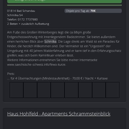
01814
Bad Schandau
Objekt pro Tag ab:
70€
Schmilka 54
Telefon: 0172 7737980
2 Betten + zusätzlich Aufbettung
Am Fuße des Großen Winterberges liegt die ca.68qm große
Erdgeschosswohnung mit innenliegendem Badezimmer. Sie bietet außerdem
einen herrlichen Blick über
Schmilka
. Die Lage direkt am Wald ist ein Paradies für
Kinder, die herzlich Willkommen sind. Der Vermieter ist ein "Urgestein" der
Umgebung mit 40 Jahren Walderfahrung und er kann tief in den Erfahrungsschatz
greifen, was sich beim Kaminfeuer erleben lässt.
Weitere Informationen entnehmen Sie bitte meiner Internetseite
www.saechsische-schweiz.info/fewo-kurze.
Preis:
... für 4 Übernachtungen (Mindestaufenthalt) - 70,00 € / Nacht + Kurtaxe
Haus Hohlfeld - Apartments Schrammsteinblick