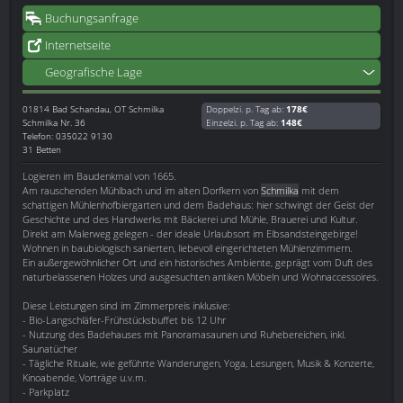
Buchungsanfrage
Internetseite
Geografische Lage
01814
Bad Schandau, OT Schmilka
Doppelzi. p. Tag ab:
178€
Schmilka Nr. 36
Einzelzi. p. Tag ab:
148€
Telefon: 035022 9130
31 Betten
Logieren im Baudenkmal von 1665.
Am rauschenden Mühlbach und im alten Dorfkern von
Schmilka
mit dem
schattigen Mühlenhofbiergarten und dem Badehaus: hier schwingt der Geist der
Geschichte und des Handwerks mit Bäckerei und Mühle, Brauerei und Kultur.
Direkt am Malerweg gelegen - der ideale Urlaubsort im Elbsandsteingebirge!
Wohnen in baubiologisch sanierten, liebevoll eingerichteten Mühlenzimmern.
Ein außergewöhnlicher Ort und ein historisches Ambiente, geprägt vom Duft des
naturbelassenen Holzes und ausgesuchten antiken Möbeln und Wohnaccessoires.
Diese Leistungen sind im Zimmerpreis inklusive:
- Bio-Langschläfer-Frühstücksbuffet bis 12 Uhr
- Nutzung des Badehauses mit Panoramasaunen und Ruhebereichen, inkl.
Saunatücher
- Tägliche Rituale, wie geführte Wanderungen, Yoga, Lesungen, Musik & Konzerte,
Kinoabende, Vorträge u.v.m.
- Parkplatz