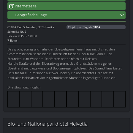
Internetseite
Geografische Lage
01814
Bad Schandau, OT Schmilka
Objekt pro Tag ab:
180€
Schmilka Nr. 6
Telefon: 035022 9130
7 Betten
Das große, sonnig und nahe der Elbe gelegene Ferienhaus mit Blick zu den
Schrammsteinen ist die ideale Unterkunft für den Urlaub mit Familie und
Freunden, zum Wandern, Radfahren oder einfach nur Relaxen.
Nur die Straße und der Elberadweg trennt das Grundstück vom eigenen
Elbestrand mit Liegewiese und Bootsanlegemöglichkeit. Das StrandHaus bietet
Platz für bis zu 7 Personen auf zwei Ebenen, ein überdachter Grillplatz mit
rustikalen Holzbänken lädt zu gemütlichen Abenden in geselliger Runde ein.
Direktbuchung möglich
Bio- und Nationalparkhotel Helvetia