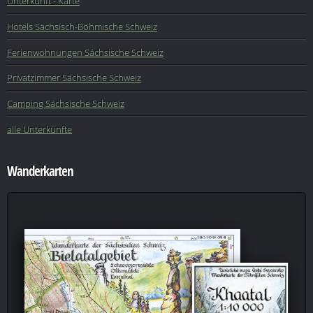
Unterkunft - Karte
Hotels Sächsisch-Böhmische Schweiz
Ferienwohnungen Sächsische Schweiz
Privatzimmer Sächsische Schweiz
Camping Sächsische Schweiz
alle Unterkünfte
Wanderkarten