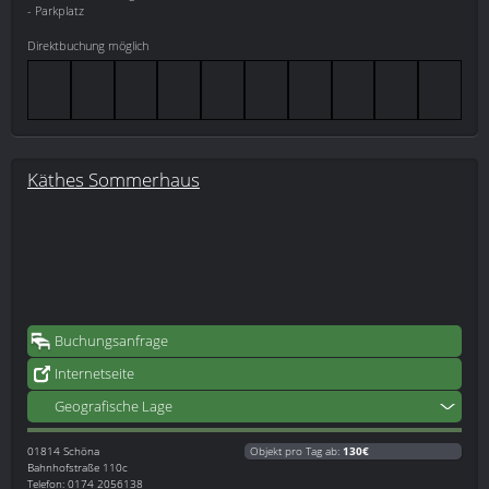
- Parkplatz
Direktbuchung möglich
Käthes Sommerhaus
Buchungsanfrage
Internetseite
Geografische Lage
01814
Schöna
Objekt pro Tag ab:
130€
Bahnhofstraße 110c
Telefon: 0174 2056138