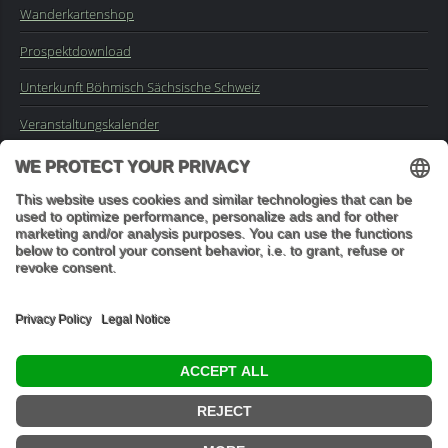
Wanderkartenshop
Prospektdownload
Unterkunft Böhmisch Sächsische Schweiz
Veranstaltungskalender
Kontakt
Impressum
Buchungsanfrage
Mail an die Redaktion
"In den Wäldern sind Dinge, über die nachzudenken man jahrelang
im Moos liegen könnte." (Franz Kafka)
© 2026 Ottmar Vetter,
Elbsandsteingebirge Verlag
- Alle Rechte vorbehalten.