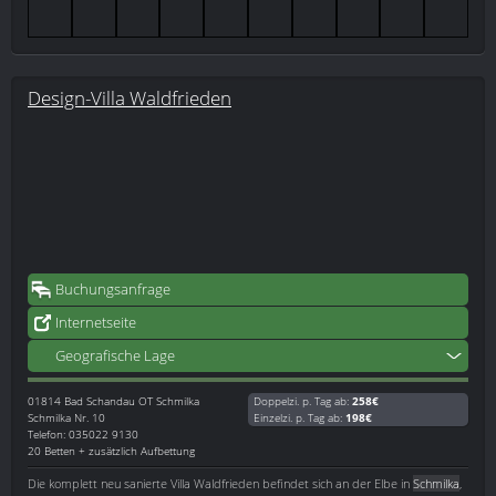
Design-Villa Waldfrieden
Buchungsanfrage
Internetseite
Geografische Lage
01814
Bad Schandau OT Schmilka
Doppelzi. p. Tag ab:
258€
Schmilka Nr. 10
Einzelzi. p. Tag ab:
198€
Telefon: 035022 9130
20 Betten + zusätzlich Aufbettung
Die komplett neu sanierte Villa Waldfrieden befindet sich an der Elbe in
Schmilka
,