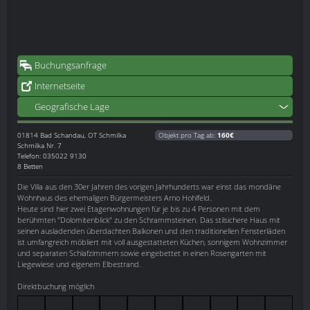
Buchungsanfrage
Internetseite
Geografische Lage
01814
Bad Schandau, OT Schmilka
Objekt pro Tag ab:
160€
Schmilka Nr. 7
Telefon: 035022 9130
8 Betten
Die Villa aus den 30er Jahren des vorigen Jahrhunderts war einst das mondäne
Wohnhaus des ehemaligen Bürgermeisters Arno Hohlfeld.
Heute sind hier zwei Etagenwohnungen für je bis zu 4 Personen mit dem
berühmten "Dolomitenblick" zu den Schrammsteinen. Das stilsichere Haus mit
seinen ausladenden überdachten Balkonen und den traditionellen Fensterläden
ist umfangreich möbliert mit voll ausgestatteten Küchen, sonnigem Wohnzimmer
und separaten Schlafzimmern sowie eingebettet in einen Rosengarten mit
Liegewiese und eigenem Elbestrand.
Direktbuchung möglich