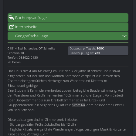
Buchungsanfrage
Internetseite
Geografische Lage
01814
Bad Schandau, OT Schmilka
Doppelzi. p. Tag ab:
108€
Schmilka 30
Einzelzi. p. Tag ab:
78€
Telefon: 035022 9130
20 Betten
Das Haus direkt am Malerweg im Stile der 30er Jahre ist schlicht und rustikal
eingerichtet. Mit viel Holz und warmen Farbtönen versprüht die Pension den
Charme einer gemütlichen Herberge zum Wandern und Klettern im
Elbsandsteingebirge.
Eine Stube mit Kaminofen verbreitet zudem behagliche Baudenstimmung. Auf
den Wanderer und Radfahrer warten 10 Zimmer auf drei Etagen. Vom Einbett-
über Doppelzimmer bis zum Dreibettzimmer ist es für Einzel- und
Gruppenreisende ein begehrtes Quartier in
Schmilka
, dem besonderen Ortsteil
von Bad Schandau.
Diese Leistungen sind im Zimmerpreis inklusive:
- Bio-Langschläfer-Frühstücksbuffet bis 12 Uhr
- Tägliche Rituale, wie geführte Wanderungen, Yoga, Lesungen, Musik & Konzerte,
Kinoabende, Vorträge u.v.m.