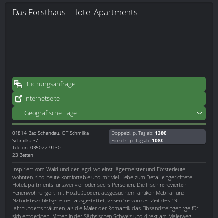
Das Forsthaus - Hotel Apartments
Buchungsanfrage
Internetseite
Geografische Lage
01814
Bad Schandau, OT Schmilka
Doppelzi. p. Tag ab:
138€
Schmilka 37
Einzelzi. p. Tag ab:
108€
Telefon: 035022 9130
23 Betten
Inspiriert vom Wald und der Jagd, wo einst Jägermeister und Försterleute
wohnten, sind heute komfortable und mit viel Liebe zum Detail eingerichtete
Hotelapartments für zwei, vier oder sechs Personen. Die frisch renovierten
Ferienwohnungen, mit Holzfußböden, ausgesuchtem antiken Mobiliar und
Naturlatexschlafsystemen ausgestattet, lassen Sie von der Zeit des 19.
Jahrhunderts träumen, als die Maler der Romantik das Elbsandsteingebirge für
sich entdeckten. Mitten in der Sächsischen Schweiz und direkt am Malerweg