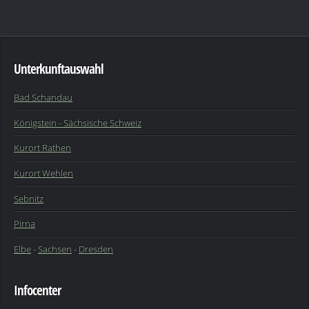
Unterkunftauswahl
Bad Schandau
Königstein - Sächsische Schweiz
Kurort Rathen
Kurort Wehlen
Sebnitz
Pirna
Elbe
-
Sachsen
-
Dresden
Infocenter