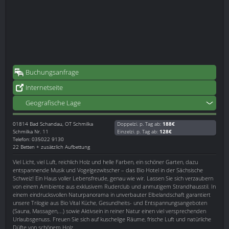
Buchungsanfrage
Internetseite
Geografische Lage
01814
Bad Schandau, OT Schmilka
Doppelzi. p. Tag ab:
188€
Schmilka Nr. 11
Einzelzi. p. Tag ab:
128€
Telefon: 035022 9130
22 Betten + zusätzlich Aufbettung
Viel Licht, viel Luft, reichlich Holz und helle Farben, ein schöner Garten, dazu
entspannende Musik und Vogelgezwitscher – das Bio Hotel in der Sächsische
Schweiz! Ein Haus voller Lebensfreude, genau wie wir. Lassen Sie sich verzaubern
von einem Ambiente aus exklusivem Ruderclub und anmutigem Strandhausstil. In
einem eindrucksvollen Naturpanorama in unverbauter Elbelandschaft garantiert
unsere Trilogie aus Bio Vital Küche, Gesundheits- und Entspannungsangeboten
(Sauna, Massagen,...) sowie Aktivsein in reiner Natur einen viel versprechenden
Urlaubsgenuss. Freuen Sie sich auf kuschelige Räume, frische Luft und natürliche
Düfte von schönem Holz.