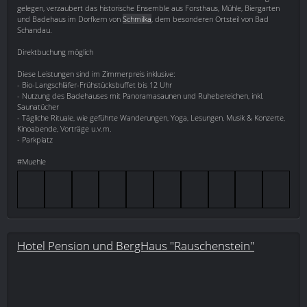
gelegen, verzaubert das historische Ensemble aus Forsthaus, Mühle, Biergarten
und Badehaus im Dorfkern von
Schmilka
, dem besonderen Ortsteil von Bad
Schandau.
Direktbuchung möglich
Diese Leistungen sind im Zimmerpreis inklusive:
- Bio-Langschläfer-Frühstücksbuffet bis 12 Uhr
- Nutzung des Badehauses mit Panoramasaunen und Ruhebereichen, inkl.
Saunatücher
- Tägliche Rituale, wie geführte Wanderungen, Yoga, Lesungen, Musik & Konzerte,
Kinoabende, Vorträge u.v.m.
- Parkplatz
#Muehle
Hotel Pension und BergHaus "Rauschenstein"