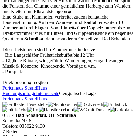
rustikal eingerichtet. Mit viel Holz und warmen Farbtönen versprüht
die Pension den Charme einer gemütlichen Herberge zum Wandern
und Klettern im Elbsandsteingebirge.
Eine Stube mit Kaminofen verbreitet zudem behagliche
Baudenstimmung. Auf den Wanderer und Radfahrer warten 10
Zimmer auf drei Etagen. Vom Einbett- über Doppelzimmer bis zum
Dreibettzimmer ist es für Einzel- und Gruppenreisende ein begehrtes
Quartier in
Schmilka
, dem besonderen Ortsteil von Bad Schandau.
Diese Leistungen sind im Zimmerpreis inklusive:
- Bio-Langschläfer-Frühstücksbuffet bis 12 Uhr
- Tägliche Rituale, wie geführte Wanderungen, Yoga, Lesungen,
Musik & Konzerte, Kinoabende, Vorträge u.v.m.
- Parkplatz
Direktbuchung möglich
Ferienhaus StrandHaus
Buchungsanfrage
Internetseite
Geografische Lage
Ferienhaus StrandHaus
01814
Bad Schandau, OT Schmilka
Schmilka Nr. 6
Telefon: 035022 9130
7 Betten