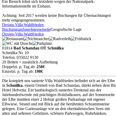
Ein Besuch lohnt sich trotzdem wegen der Nationalpark-
Informationsstelle im Eishaus.
Achtung: Seit 2017 werden keine Buchungen für Übernachtungen
mehr entgegengenommen.
Design-Villa Waldfrieden
Buchungsanfrage
Internetseite
Geografische Lage
Design-Villa Waldfrieden
01814
Bad Schandau OT Schmilka
Schmilka Nr. 10
Telefon: 035022 9130
20 Betten + zusätzlich Aufbettung
Doppelzi. p. Tag ab:
258€
Einzelzi. p. Tag ab:
198€
Die komplett neu sanierte Villa Waldfrieden befindet sich an der Elbe
in
Schmilka
, einem Ortsteil von Bad Schandau, direkt neben dem Bi
Hotel Helvetia. Ein baubiologisch saniertes Denkmal aus der
Jahrhundertwende mit prächtigen Holzbalkonen, auf der Sonnenseite
der Elbe inmitten einer 2 Hektar großen Parkanlage mit eigener
Elbwiese, Strand und mit Blick auf die berühmten Schrammsteine
gelegen. Eine Gartenanlage wie an den oberitalienischen Seen mit
alten und seltenen Gehölzen, schönen Parkwegen, Ruhebänken,