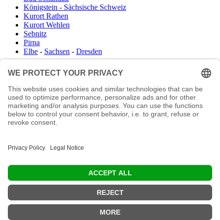
Königstein - Sächsische Schweiz
Kurort Rathen
Kurort Wehlen
Sebnitz
Pirna
Elbe
-
Sachsen
-
Dresden
Infocenter
Wanderkartenshop
Prospektdownload
Unterkunft Böhmisch Sächsische Schweiz
Veranstaltungskalender
Kontakt
Impressum
Buchungsanfrage
Mail an die Redaktion
"In den Wäldern sind Dinge, über die nachzudenken man jahrelang i
Moos liegen könnte." (Franz Kafka)