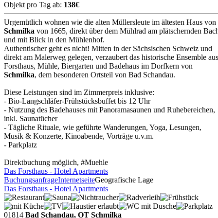
Objekt pro Tag ab:
138€
Urgemütlich wohnen wie die alten Müllersleute im ältesten Haus von
Schmilka
von 1665, direkt über dem Mühlrad am plätschernden Bac
und mit Blick in den Mühlenhof.
Authentischer geht es nicht! Mitten in der Sächsischen Schweiz und
direkt am Malerweg gelegen, verzaubert das historische Ensemble au
Forsthaus, Mühle, Biergarten und Badehaus im Dorfkern von
Schmilka
, dem besonderen Ortsteil von Bad Schandau.
Diese Leistungen sind im Zimmerpreis inklusive:
- Bio-Langschläfer-Frühstücksbuffet bis 12 Uhr
- Nutzung des Badehauses mit Panoramasaunen und Ruhebereichen,
inkl. Saunatücher
- Tägliche Rituale, wie geführte Wanderungen, Yoga, Lesungen,
Musik & Konzerte, Kinoabende, Vorträge u.v.m.
- Parkplatz
Direktbuchung möglich, #Muehle
Das Forsthaus - Hotel Apartments
Buchungsanfrage
Internetseite
Geografische Lage
Das Forsthaus - Hotel Apartments
01814
Bad Schandau, OT Schmilka