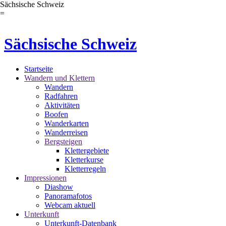
Sächsische Schweiz
=
Sächsische Schweiz
Startseite
Wandern und Klettern
Wandern
Radfahren
Aktivitäten
Boofen
Wanderkarten
Wanderreisen
Bergsteigen
Klettergebiete
Kletterkurse
Kletterregeln
Impressionen
Diashow
Panoramafotos
Webcam aktuell
Unterkunft
Unterkunft-Datenbank