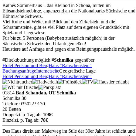
Käthes Sommerhaus – das Kleinod in Schöna, mitten im
Elbsandsteingebirge, angenzend an die Nationalparks Sächsische und
Böhmische Schweiz.
Viel Ruhe und Weite, mit Blick auf den Zirkelstein und die
Schrammsteine, gibt es viel Platz auf dem eigenen Grundstück mit
Spiel- und Liegewiese.
Für bis zu 5 Personen (Babybett zusätzlich möglich) in der
Sächsischen Schweiz den Urlaub genießen!
Haustiere auf Anfrage und gegen eine Reinigungspauschale möglich.
#Direktbuchung möglich #
Schmilka
gegenüber
Hotel Pension und BergHaus "Rauschenstein"
Buchungsanfrage
Internetseite
Geografische Lage
Hotel Pension und BergHaus "Rauschenstein"
01814
Bad Schandau, OT Schmilka
Schmilka 30
Telefon: 035022 9130
20 Betten
Doppelzi. p. Tag ab:
108€
Einzelzi. p. Tag ab:
78€
Das Haus direkt am Malerweg im Stile der 30er Jahre ist schlicht und