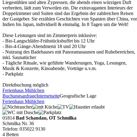
Liegestühlen und alten Zypressen, die abends einen würzigen Duft
verbreiten, lädt zum Verweilen ein. Die extravaganten Interieurs der
Doppelzimmer und Suiten sind das Ergebnis der zahlreichen Reisen
der Gastgeber. Sie erzählen Geschichten von Spanien über China, vo
Indien bis Japan, individuell & einmalig. In 8 Tagen um die Welt!
Diese Leistungen sind im Zimmerpreis inklusive:
- Bio-Langschläfer-Frühstücksbuffet bis 12 Uhr
- Bio-4-Gänge-Abendmenü 18 und 20 Uhr
- Nutzung des Badehauses mit Panoramasaunen und Ruhebereichen,
inkl. Saunatücher
- Tägliche Rituale, wie geführte Wanderungen, Yoga, Lesungen,
Musik & Konzerte, Kinoabende, Vorträge u.v.m.
- Parkplatz
Direktbuchung möglich
Ferienhaus Mühlchen
Buchungsanfrage
Internetseite
Geografische Lage
Ferienhaus Mühlchen
01814
Bad Schandau, OT Schmilka
Schmilka Nr. 36
Telefon: 035022 9130
4 Betten