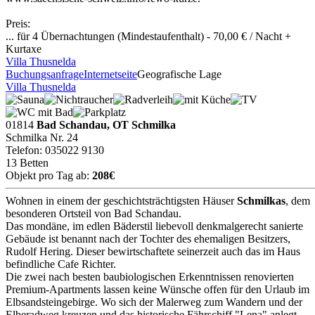
Preis:
... für 4 Übernachtungen (Mindestaufenthalt) - 70,00 € / Nacht +
Kurtaxe
Villa Thusnelda
Buchungsanfrage
Internetseite
Geografische Lage
Villa Thusnelda
01814
Bad Schandau, OT Schmilka
Schmilka Nr. 24
Telefon: 035022 9130
13 Betten
Objekt pro Tag ab:
208€
Wohnen in einem der geschichtsträchtigsten Häuser
Schmilkas
, dem
besonderen Ortsteil von Bad Schandau.
Das mondäne, im edlen Bäderstil liebevoll denkmalgerecht sanierte
Gebäude ist benannt nach der Tochter des ehemaligen Besitzers,
Rudolf Hering. Dieser bewirtschaftete seinerzeit auch das im Haus
befindliche Cafe Richter.
Die zwei nach besten baubiologischen Erkenntnissen renovierten
Premium-Apartments lassen keine Wünsche offen für den Urlaub im
Elbsandsteingebirge. Wo sich der Malerweg zum Wandern und der
Elberadweg kreuzen und das historische Fährschiff "Lena" anlegt,