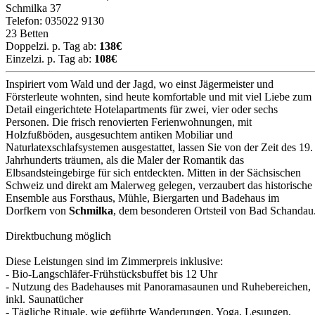
Schmilka 37
Telefon: 035022 9130
23 Betten
Doppelzi. p. Tag ab:
138€
Einzelzi. p. Tag ab:
108€
Inspiriert vom Wald und der Jagd, wo einst Jägermeister und
Försterleute wohnten, sind heute komfortable und mit viel Liebe zum
Detail eingerichtete Hotelapartments für zwei, vier oder sechs
Personen. Die frisch renovierten Ferienwohnungen, mit
Holzfußböden, ausgesuchtem antiken Mobiliar und
Naturlatexschlafsystemen ausgestattet, lassen Sie von der Zeit des 19.
Jahrhunderts träumen, als die Maler der Romantik das
Elbsandsteingebirge für sich entdeckten. Mitten in der Sächsischen
Schweiz und direkt am Malerweg gelegen, verzaubert das historische
Ensemble aus Forsthaus, Mühle, Biergarten und Badehaus im
Dorfkern von
Schmilka
, dem besonderen Ortsteil von Bad Schandau
Direktbuchung möglich
Diese Leistungen sind im Zimmerpreis inklusive:
- Bio-Langschläfer-Frühstücksbuffet bis 12 Uhr
- Nutzung des Badehauses mit Panoramasaunen und Ruhebereichen,
inkl. Saunatücher
- Tägliche Rituale, wie geführte Wanderungen, Yoga, Lesungen,