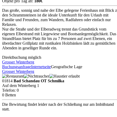
Objekt pro Tag ab:
180€
Das große, sonnig und nahe der Elbe gelegene Ferienhaus mit Blick 
den Schrammsteinen ist die ideale Unterkunft für den Urlaub mit
Familie und Freunden, zum Wandern, Radfahren oder einfach nur
Relaxen.
Nur die Straße und der Elberadweg trennt das Grundstück vom
eigenen Elbestrand mit Liegewiese und Bootsanlegemöglichkeit. Das
StrandHaus bietet Platz für bis zu 7 Personen auf zwei Ebenen, ein
überdachter Grillplatz mit rustikalen Holzbänken lädt zu gemütlichen
Abenden in geselliger Runde ein.
Direktbuchung möglich
Grosser Winterberg
Buchungsanfrage
Internetseite
Geografische Lage
Grosser Winterberg
01814
Bad Schandau OT Schmilka
Auf dem Winterberg 1
Telefon: 0
0 Betten
Die Bewirtung findet leider nach der Schließung nur am Imbißstand
statt.