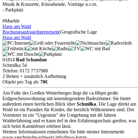
Musik & Konzerte, Kinoabende, Vorträge u.v.m.
- Parkplatz
#Muehle
Haus am Wald
Buchungsanfrage
Internetseite
Geografische Lage
Haus am Wald
01814
Bad Schandau
Schmilka 54
Telefon: 0172 7737980
2 Betten + zusätzlich Aufbettung
Objekt pro Tag ab:
70€
Am Fuße des Großen Winterberges liegt die ca.68qm große
Erdgeschosswohnung mit innenliegendem Badezimmer. Sie bietet
außerdem einen herrlichen Blick über
Schmilka
. Die Lage direkt am
Wald ist ein Paradies für Kinder, die herzlich Willkommen sind. Der
Vermieter ist ein "Urgestein" der Umgebung mit 40 Jahren
Walderfahrung und er kann tief in den Erfahrungsschatz greifen, was
sich beim Kaminfeuer erleben lässt.
Weitere Informationen entnehmen Sie bitte meiner Internetseite
www.saechsische-schweiz.info/fewo-kurze.