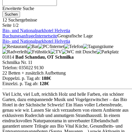
Erweiterte Suche
12 Suchergebnisse
Seite 1/2
Bio- und Nationalparkhotel Helvetia
Buchungsanfrage
Internetseite
Geografische Lage
Bio- und Nationalparkhotel Helvetia
01814
Bad Schandau, OT Schmilka
Schmilka Nr. 11
Telefon: 035022 9130
22 Betten + zusätzlich Aufbettung
Doppelzi. p. Tag ab:
188€
Einzelzi. p. Tag ab:
128€
Viel Licht, viel Luft, reichlich Holz und helle Farben, ein schöner
Garten, dazu entspannende Musik und Vogelgezwitscher – das Bio
Hotel in der Sächsische Schweiz! Ein Haus voller Lebensfreude,
genau wie wir. Lassen Sie sich verzaubern von einem Ambiente aus
exklusivem Ruderclub und anmutigem Strandhausstil. In einem
eindrucksvollen Naturpanorama in unverbauter Elbelandschaft
garantiert unsere Trilogie aus Bio Vital Küche, Gesundheits- und
Entspannungsangeboten (Sauna, Massagen,...) sowie Aktivsein in