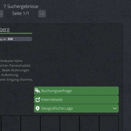
7 Suchergebnisse
Seite 1/1
berg
ag ab:
35€
ittelbarer Nähe
tischen Panoramablick
iz. Beide Wohnungen
s Aufbettung.
aten Eingang (Paterre),
Buchungsanfrage
Internetseite
Geografische Lage