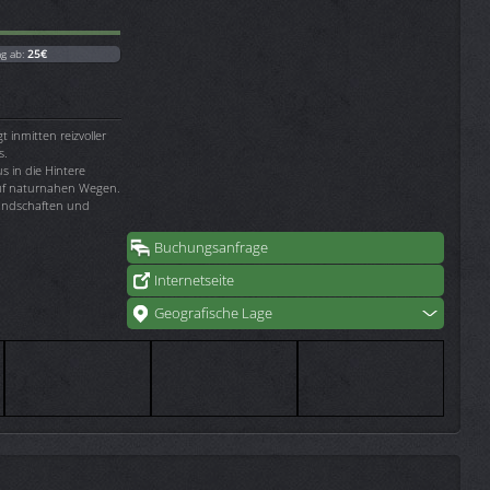
ag ab:
25€
gt inmitten reizvoller
s.
 in die Hintere
auf naturnahen Wegen.
 Landschaften und
Buchungsanfrage
Internetseite
Geografische Lage