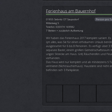
Ferienhaus am Bauernhof
01855
Sebnitz OT Saupsdorf
Person pro T
Mittelweg 5
Telefon: 035974 169982
7 Betten + zusätzlich Aufbettung
Wir haben das Ferienhaus 2017 komplett saniert. Es 
qm alles, was Sie für einen erholsamen Urlaub benöt
ausgestattet für 6 bis 8 Personen. Es verfügt über 3
separate Bäder, einem großen Gemeinschaftsraum mi
urigen Sitzecke am Haus. Grill, Räucherofen und Feue
vorhanden.
Das Haus wird nur komplett und ab mindestens 5 T
vermietet (Nichtraucherhaus). Haustiere sind nicht
befinden sich 3 Parkplätze.