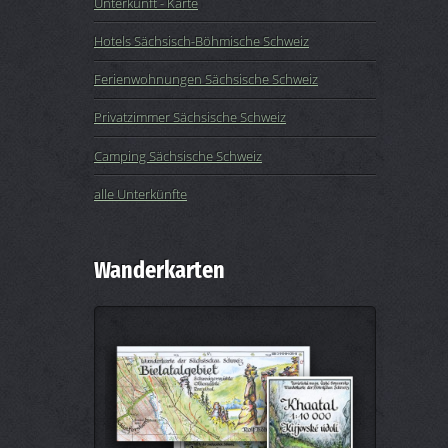
Unterkunft - Karte
Hotels Sächsisch-Böhmische Schweiz
Ferienwohnungen Sächsische Schweiz
Privatzimmer Sächsische Schweiz
Camping Sächsische Schweiz
alle Unterkünfte
Wanderkarten