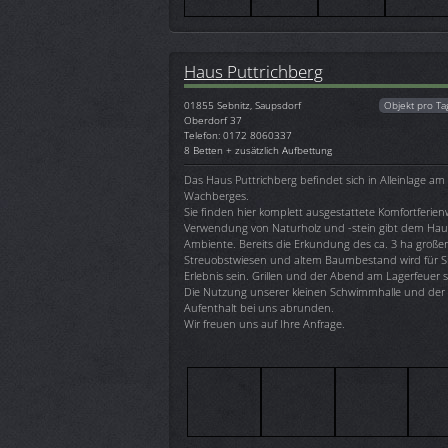
Haus Puttrichberg
01855
Sebnitz, Saupsdorf
Objekt pro Ta
Oberdorf 37
Telefon: 0172 8060337
8 Betten + zusätzlich Aufbettung
Das Haus Puttrichberg befindet sich in Alleinlage a
Wachberges.
Sie finden hier komplett ausgestattete Komfortferie
Verwendung von Naturholz und -stein gibt dem Hau
Ambiente. Bereits die Erkundung des ca. 3 ha große
Streuobstwiesen und altem Baumbestand wird für Si
Erlebnis sein. Grillen und der Abend am Lagerfeuer s
Die Nutzung unserer kleinen Schwimmhalle und der
Aufenthalt bei uns abrunden.
Wir freuen uns auf Ihre Anfrage.