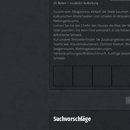
35 Betten + zusätzlich Aufbettung
Auszeit vom Alltagsstress, einfach die Seele baumeln 
kulinarischen Köstlichkeiten und schlafen im Kräuter
Nebengeräusche.
Lernen Sie mit der Chefin des Hauses die Welt der W
Oder wandern mit dem Chef persönlich in die Felsla
Böhmische Schweiz.
Auf unserer Webseite finden Sie Zusatzangebote de
Teams wie: Kräuterexkursionen, Outdoor-Kochen, W
Stiegentouren, Mehrtageswanderungen,
Tierbeobachtungen/Rothirschbrunft, Ausflüge beson
Schweiz.
Suchvorschläge