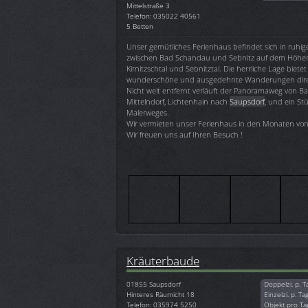
Mittelstraße 3
Telefon: 035022 40561
5 Betten
Unser gemütliches Ferienhaus befindet sich in ruhig
zwischen Bad Schandau und Sebnitz auf dem Höhe
Kirnitzschtal und Sebnitztal. Die herrliche Lage bietet
wunderschöne und ausgedehnte Wanderungen direk
Nicht weit entfernt verläuft der Panoramaweg von 
Mittelndorf, Lichtenhain nach
Saupsdorf
, und ein St
Malerweges.
Wir vermieten unser Ferienhaus in den Monaten von 
Wir freuen uns auf Ihren Besuch !
Kräuterbaude
01855
Saupsdorf
Doppelzi. p. T
Hinteres Räumicht 18
Einzelzi. p. Ta
Telefon: 035974 5250
Objekt pro Ta