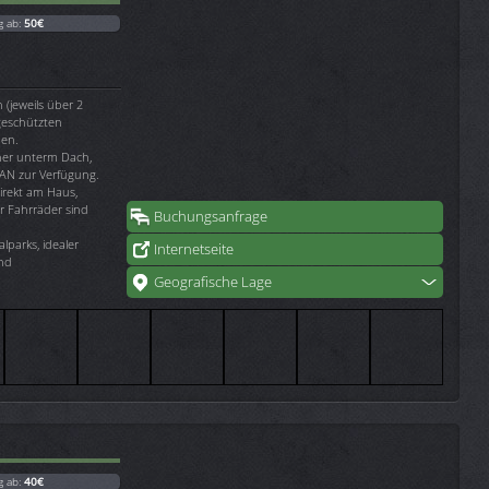
g ab:
50€
(jeweils über 2
geschützten
nen.
ner unterm Dach,
AN zur Verfügung.
irekt am Haus,
ür Fahrräder sind
Buchungsanfrage
lparks, idealer
Internetseite
und
Geografische Lage
g ab:
40€