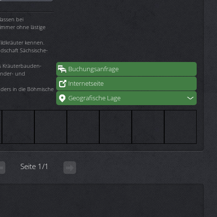
lassen bei
zimmer ohne lästige
ildkräuter kennen.
ndschaft Sächsische-
s Kräuterbauden-
Buchungsanfrage
ander- und
Internetseite
ders in die Böhmische
Geografische Lage
Seite 1/1