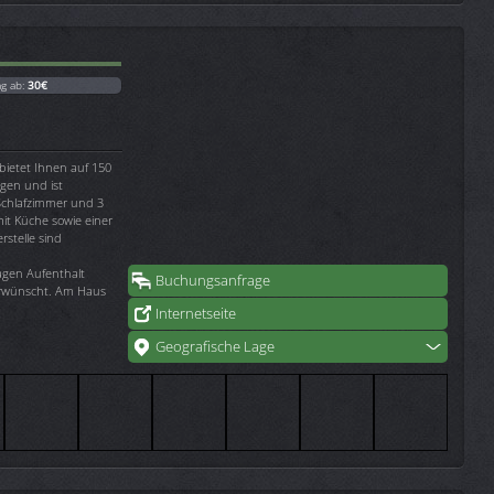
ag ab:
30€
bietet Ihnen auf 150
igen und ist
 Schlafzimmer und 3
t Küche sowie einer
rstelle sind
agen Aufenthalt
Buchungsanfrage
 erwünscht. Am Haus
Internetseite
Geografische Lage