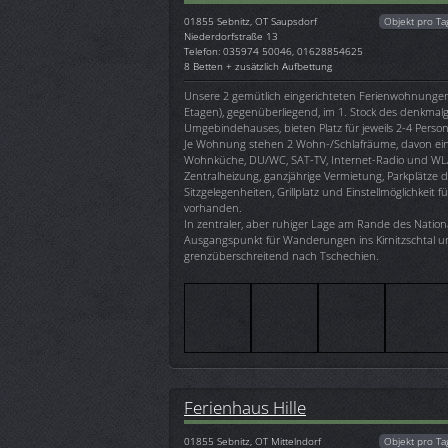
01855
Sebnitz, OT Saupsdorf
Objekt pro Ta
Niederdorfstraße 13
Telefon: 035974 50046, 01628854625
8 Betten + zusätzlich Aufbettung
Unsere 2 gemütlich eingerichteten Ferienwohnungen 
Etagen), gegenüberliegend, im 1. Stock des denkmal
Umgebindehauses, bieten Platz für jeweils 2-4 Perso
Je Wohnung stehen 2 Wohn-/Schlafräume, davon ei
Wohnküche, DU/WC, SAT-TV, Internet-Radio und WL
Zentralheizung, ganzjährige Vermietung, Parkplätze d
Sitzgelegenheiten, Grillplatz und Einstellmöglichkeit f
vorhanden.
In zentraler, aber ruhiger Lage am Rande des Nationa
Ausgangspunkt für Wanderungen ins Kirnitzschtal 
grenzüberschreitend nach Tschechien.
Ferienhaus Hille
01855
Sebnitz, OT Mittelndorf
Objekt pro Ta