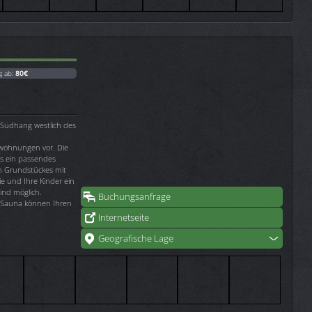
g ab:
80€
m Südhang westlich des
nwohnungen vor. Die
s ein passendes
n Grundstückes mit
e und Ihre Kinder ein
ind möglich.
Buchungsanfrage
 Sauna können Ihren
Internetseite
Geografische Lage