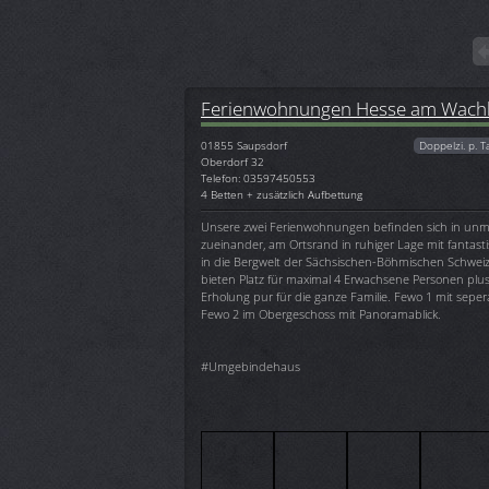
Ferienwohnungen Hesse am Wach
01855
Saupsdorf
Doppelzi. p. T
Oberdorf 32
Telefon: 03597450553
4 Betten + zusätzlich Aufbettung
Unsere zwei Ferienwohnungen befinden sich in unm
zueinander, am Ortsrand in ruhiger Lage mit fantas
in die Bergwelt der Sächsischen-Böhmischen Schwe
bieten Platz für maximal 4 Erwachsene Personen plu
Erholung pur für die ganze Familie. Fewo 1 mit seper
Fewo 2 im Obergeschoss mit Panoramablick.
#Umgebindehaus