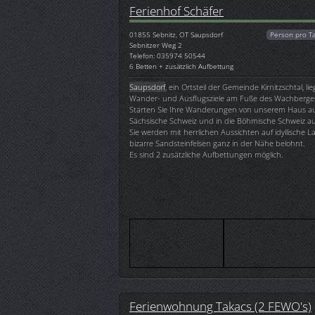
Ferienhof Schäfer
01855
Sebnitz, OT Saupsdorf
Person pro T
Sebnitzer Weg 2
Telefon: 035974 50544
6 Betten + zusätzlich Aufbettung
Saupsdorf
, ein Ortsteil der Gemeinde Kirnitzschtal, lie
Wander- und Ausflugsziele am Fuße des Wachberge
Starten Sie Ihre Wanderungen von unserem Haus aus
Sächsische Schweiz und in die Böhmische Schweiz 
Sie werden mit herrlichen Aussichten auf idyllische
bizarre Sandsteinfelsen ganz in der Nähe belohnt.
Es sind 2 zusätzliche Aufbettungen möglich.
Ferienwohnung Takacs (2 FEWO's)