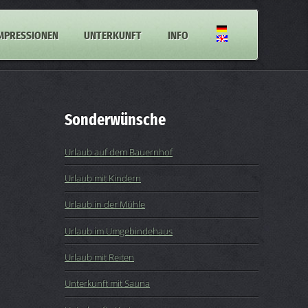
MPRESSIONEN
UNTERKUNFT
INFO
Sonderwünsche
Urlaub auf dem Bauernhof
Urlaub mit Kindern
Urlaub in der Mühle
Urlaub im Umgebindehaus
Urlaub mit Reiten
Unterkunft mit Sauna