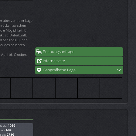
er aber zentraler Lage
nrücken zwischen
 die Möglichkeit für
t ab Unterkunft.
Bad Schandau über
ück des beliebten
Buchungsanfrage
April bis Oktober.
Internetseite
Geografische Lage
ag ab:
105€
g ab:
68€
g ab:
278€