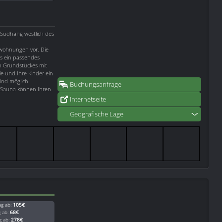
m Südhang westlich des
nwohnungen vor. Die
s ein passendes
n Grundstückes mit
e und Ihre Kinder ein
ind möglich.
Buchungsanfrage
 Sauna können Ihren
Internetseite
Geografische Lage
ag ab:
105€
g ab:
68€
g ab:
278€