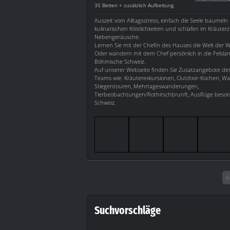
35 Betten + zusätzlich Aufbettung
Auszeit vom Alltagsstress, einfach die Seele baumeln 
kulinarischen Köstlichkeiten und schlafen im Kräuter
Nebengeräusche.
Lernen Sie mit der Chefin des Hauses die Welt der W
Oder wandern mit dem Chef persönlich in die Felsla
Böhmische Schweiz.
Auf unserer Webseite finden Sie Zusatzangebote de
Teams wie: Kräuterexkursionen, Outdoor-Kochen, W
Stiegentouren, Mehrtageswanderungen,
Tierbeobachtungen/Rothirschbrunft, Ausflüge beson
Schweiz.
Suchvorschläge