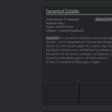
Ferienhof Schäfer
01855
Sebnitz, OT Saupsdorf
Person pro T
Sebnitzer Weg 2
Telefon: 035974 50544
6 Betten + zusätzlich Aufbettung
Saupsdorf
, ein Ortsteil der Gemeinde Kirnitzschtal, lie
Wander- und Ausflugsziele am Fuße des Wachberge
Starten Sie Ihre Wanderungen von unserem Haus aus
Sächsische Schweiz und in die Böhmische Schweiz 
Sie werden mit herrlichen Aussichten auf idyllische
bizarre Sandsteinfelsen ganz in der Nähe belohnt.
Es sind 2 zusätzliche Aufbettungen möglich.