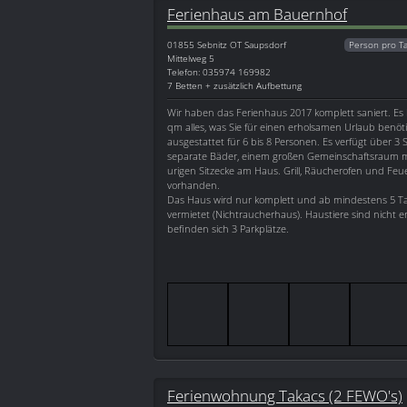
Ferienhaus am Bauernhof
01855
Sebnitz OT Saupsdorf
Person pro T
Mittelweg 5
Telefon: 035974 169982
7 Betten + zusätzlich Aufbettung
Wir haben das Ferienhaus 2017 komplett saniert. Es 
qm alles, was Sie für einen erholsamen Urlaub benöt
ausgestattet für 6 bis 8 Personen. Es verfügt über 3
separate Bäder, einem großen Gemeinschaftsraum mi
urigen Sitzecke am Haus. Grill, Räucherofen und Feue
vorhanden.
Das Haus wird nur komplett und ab mindestens 5 T
vermietet (Nichtraucherhaus). Haustiere sind nicht
befinden sich 3 Parkplätze.
Ferienwohnung Takacs (2 FEWO's)