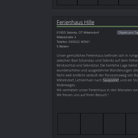
Ferienhaus Hille
01855
Sebnitz, OT Mittelndorf
Objekt pro Ta
Mittelstraße 3
Telefon: 035022 40561
5 Betten
Unser gemütliches Ferienhaus befindet sich in ruhig
zwischen Bad Schandau und Sebnitz auf dem Höhe
Kirnitzschtal und Sebnitztal. Die herrliche Lage bietet
wunderschöne und ausgedehnte Wanderungen direk
Nicht weit entfernt verläuft der Panoramaweg von 
Mittelndorf, Lichtenhain nach
Saupsdorf
, und ein St
Malerweges.
Wir vermieten unser Ferienhaus in den Monaten von 
Wir freuen uns auf Ihren Besuch !