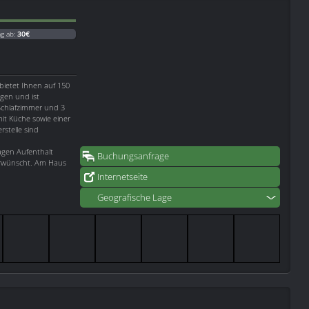
ag ab:
30€
bietet Ihnen auf 150
igen und ist
 Schlafzimmer und 3
t Küche sowie einer
rstelle sind
agen Aufenthalt
Buchungsanfrage
 erwünscht. Am Haus
Internetseite
Geografische Lage