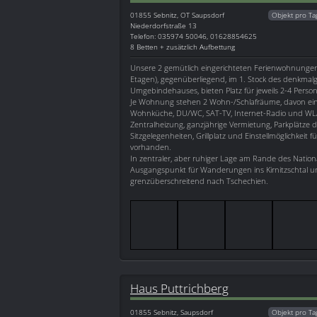
01855
Sebnitz, OT Saupsdorf
Objekt pro Ta
Niederdorfstraße 13
Telefon: 035974 50046, 01628854625
8 Betten + zusätzlich Aufbettung
Unsere 2 gemütlich eingerichteten Ferienwohnungen 
Etagen), gegenüberliegend, im 1. Stock des denkmal
Umgebindehauses, bieten Platz für jeweils 2-4 Perso
Je Wohnung stehen 2 Wohn-/Schlafräume, davon ei
Wohnküche, DU/WC, SAT-TV, Internet-Radio und WL
Zentralheizung, ganzjährige Vermietung, Parkplätze d
Sitzgelegenheiten, Grillplatz und Einstellmöglichkeit f
vorhanden.
In zentraler, aber ruhiger Lage am Rande des Nationa
Ausgangspunkt für Wanderungen ins Kirnitzschtal 
grenzüberschreitend nach Tschechien.
Haus Puttrichberg
01855
Sebnitz, Saupsdorf
Objekt pro Ta