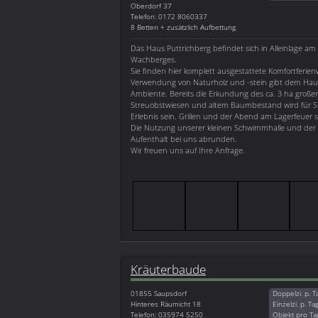
Oberdorf 37
Telefon: 0172 8060337
8 Betten + zusätzlich Aufbettung
Das Haus Puttrichberg befindet sich in Alleinlage a
Wachberges.
Sie finden hier komplett ausgestattete Komfortferie
Verwendung von Naturholz und -stein gibt dem Hau
Ambiente. Bereits die Erkundung des ca. 3 ha große
Streuobstwiesen und altem Baumbestand wird für Si
Erlebnis sein. Grillen und der Abend am Lagerfeuer s
Die Nutzung unserer kleinen Schwimmhalle und der
Aufenthalt bei uns abrunden.
Wir freuen uns auf Ihre Anfrage.
Kräuterbaude
01855
Saupsdorf
Doppelzi. p. T
Hinteres Räumicht 18
Einzelzi. p. Ta
Telefon: 035974 5250
Objekt pro Ta