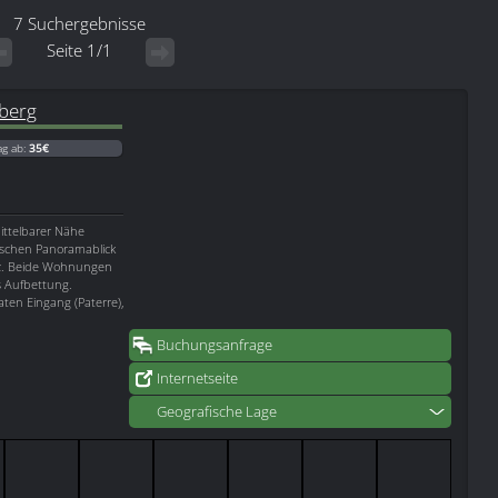
7 Suchergebnisse
Seite 1/1
berg
ag ab:
35€
ittelbarer Nähe
tischen Panoramablick
iz. Beide Wohnungen
s Aufbettung.
aten Eingang (Paterre),
Buchungsanfrage
Internetseite
Geografische Lage