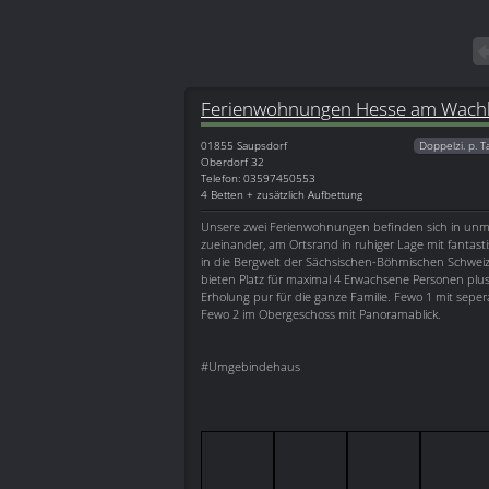
Ferienwohnungen Hesse am Wach
01855
Saupsdorf
Doppelzi. p. T
Oberdorf 32
Telefon: 03597450553
4 Betten + zusätzlich Aufbettung
Unsere zwei Ferienwohnungen befinden sich in unm
zueinander, am Ortsrand in ruhiger Lage mit fantas
in die Bergwelt der Sächsischen-Böhmischen Schwe
bieten Platz für maximal 4 Erwachsene Personen plu
Erholung pur für die ganze Familie. Fewo 1 mit seper
Fewo 2 im Obergeschoss mit Panoramablick.
#Umgebindehaus