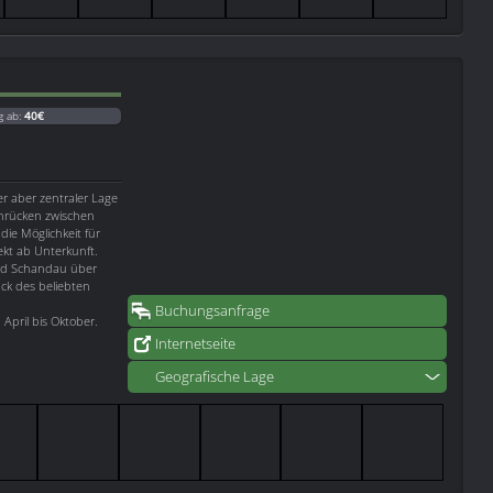
g ab:
40€
er aber zentraler Lage
nrücken zwischen
 die Möglichkeit für
t ab Unterkunft.
Bad Schandau über
ück des beliebten
Buchungsanfrage
April bis Oktober.
Internetseite
Geografische Lage