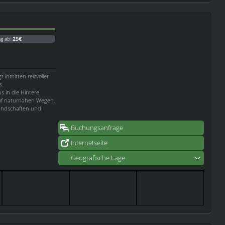
ag ab:
25€
gt inmitten reizvoller
s.
 in die Hintere
auf naturnahen Wegen.
 Landschaften und
Buchungsanfrage
Internetseite
Geografische Lage