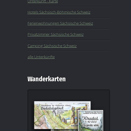
Unterkunft - Karte
Hotels Sächsisch-Böhmische Schweiz
Ferienwohnungen Sächsische Schweiz
Privatzimmer Sächsische Schweiz
Camping Sächsische Schweiz
alle Unterkünfte
Wanderkarten