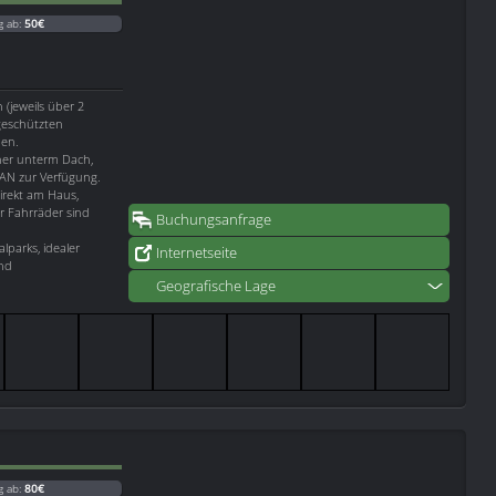
g ab:
50€
(jeweils über 2
geschützten
nen.
ner unterm Dach,
AN zur Verfügung.
irekt am Haus,
ür Fahrräder sind
Buchungsanfrage
lparks, idealer
Internetseite
und
Geografische Lage
g ab:
80€