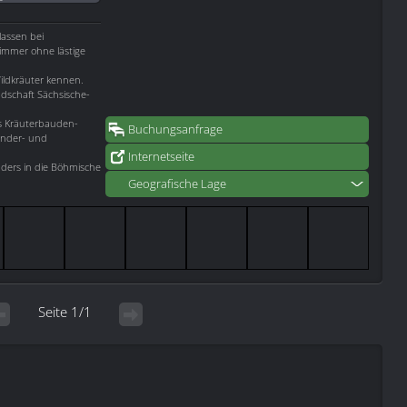
lassen bei
zimmer ohne lästige
ildkräuter kennen.
ndschaft Sächsische-
s Kräuterbauden-
Buchungsanfrage
ander- und
Internetseite
ders in die Böhmische
Geografische Lage
Seite 1/1