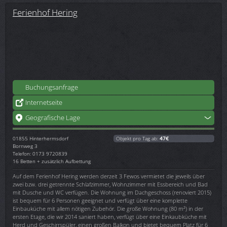
Ferienhof Hering
Buchungsanfrage
Internetseite
Geografische Lage
01855
Hinterhermsdorf
Objekt pro Tag ab:
47€
Bornweg 3
Telefon: 0173 9720839
16 Betten + zusätzlich Aufbettung
Auf dem Ferienhof Hering werden derzeit 3 Fewos vermietet die jeweils über
zwei bzw. drei getrennte Schlafzimmer, Wohnzimmer mit Essbereich und Bad
mit Dusche und WC verfügen. Die Wohnung im Dachgeschoss (renoviert 2015)
ist bequem für 6 Personen geeignet und verfügt über eine komplette
Einbauküche mit allem nötigen Zubehör. Die große Wohnung (80 m²) in der
ersten Etage, die wir 2014 saniert haben, verfügt über eine Einkaubküche mit
Herd und Geschirrspüler, einen großen Balkon und bietet bequem Platz für 6