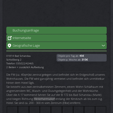
Buchungsanfrage
Internetseite
Geografische Lage
01814
Bad Schandau
Objekt pro Tag ab:
45€
Schloßberg 2
Objekt p. Woche ab:
315€
Telefon: 035022/42465
2 Betten + zusätzlich Aufbettung
Die FW (ca. 40qm)ist zentral gelegen und befindet sich im Erdgeschoß unseres
Wohnhauses. Die FW wird ganzjährig vermietet und befindet sich unmittelbar
hinter dem Hotel Sigls.
Sie besteht aus zwei zentralbeheizten Zimmern, einem Wohn-Schlafraum mit
angrenzendem WC, Wasch- und Duschgelegenheit und der Wohnküche.
Über die A 17 kommend fahren Sie auf der B 172 bis Bad Schandau (Markt)
und biegen Richtung
Hinterhermsdorf
entlang der Kirnitzsch ab bis zum o.g.
Hotel. Sie sind ca. 200 - 300 m vom Zentrum (Elbe) entfernt.