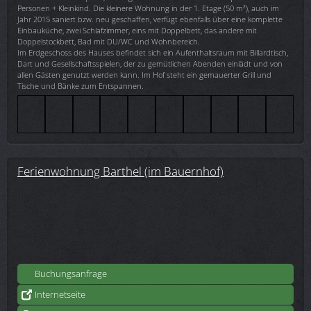
Personen + Kleinkind. Die kleinere Wohnung in der 1. Etage (50 m²), auch im
Jahr 2015 saniert bzw. neu geschaffen, verfügt ebenfalls über eine komplette
Einbauküche, zwei Schlafzimmer, eins mit Doppelbett, das andere mit
Doppelstockbett, Bad mit DU/WC und Wohnbereich.
Im Erdgeschoss des Hauses befindet sich ein Aufenthaltsraum mit Billardtisch,
Dart und Gesellschaftsspielen, der zu gemütlichen Abenden einlädt und von
allen Gästen genutzt werden kann. Im Hof steht ein gemauerter Grill und
Tische und Bänke zum Entspannen.
Ferienwohnung Barthel (im Bauernhof)
Buchungsanfrage
Internetseite