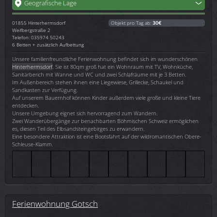
Geografische Lage
01855
Hinterhermsdorf
Objekt pro Tag ab:
30€
Weifbergstraße 2
Telefon: 035974 50243
6 Betten + zusätzlich Aufbettung
Unsere familienfreundliche Ferienwohnung befindet sich im wunderschönen
Hinterhermsdorf
. Sie ist 80qm groß hat ein Wohnraum mit TV, Wohnküche,
Sanitärberich mit Wanne und WC und zwei Schlafräume mit je 3 Betten.
Im Außenbereich stehen ihnen eine Liegewiese, Grillecke, Schaukel und
Sandkasten zur Verfügung.
Auf unserem Bauernhof können Kinder außerdem viele große und kleine Tiere
entdecken.
Unsere Umgebung eignet sich hervorragend zum Wandern.
Zwei Wanderübergänge zur benachbarten Böhmischen Schweiz ermöglichen
es, diesen Teil des Elbsandsteingebirges zu erwandern.
Eine besondere Attraktion ist eine Bootsfahrt auf der wildromantischen Obere-
Schleuse-Klamm.
Ferienwohnung Gotsch