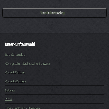
Wanderkartenshop
Unterkunftauswahl
Bad Schandau
Königstein - Sächsische Schweiz
Kurort Rathen
Kurort Wehlen
Sebnitz
Pirna
Elbe
-
Sachsen
-
Dresden