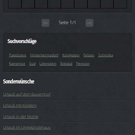
Seite 1/1
Suchvorschläge
Papststein
Hinterhermsdorf
Königstein
Felsen
Schmilka
Kamenice
Süd
Lilienstein
Bielatal
Pension
Sonderwünsche
Urlaub auf dem Bauernhof
Urlaub mit Kindern
Urlaub in der Mühle
Urlaub im Umgebindehaus