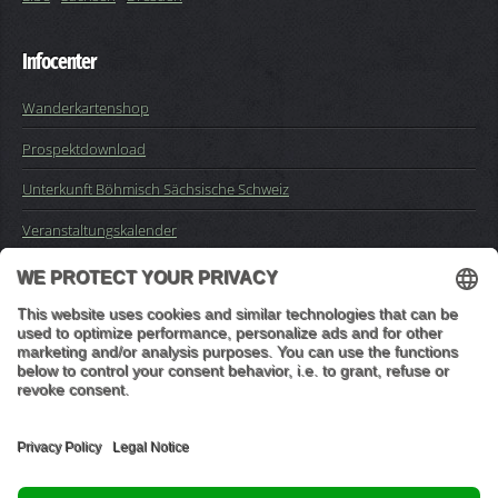
Infocenter
Wanderkartenshop
Prospektdownload
Unterkunft Böhmisch Sächsische Schweiz
Veranstaltungskalender
Kontakt
Impressum
Buchungsanfrage
Mail an die Redaktion
"In den Wäldern sind Dinge, über die nachzudenken man jahrelang