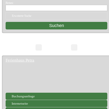
Betten:
Erweiterte Suche
1 Suchergebnisse
Seite 1/1
Ferienhaus Petra
Buchungsanfrage
Internetseite