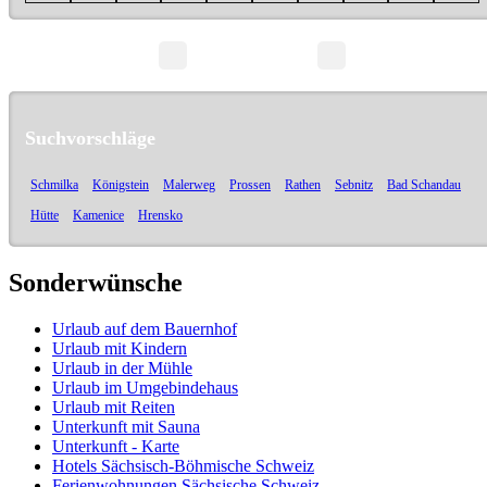
Seite 1/1
Suchvorschläge
Schmilka
Königstein
Malerweg
Prossen
Rathen
Sebnitz
Bad Schandau
Hütte
Kamenice
Hrensko
Sonderwünsche
Urlaub auf dem Bauernhof
Urlaub mit Kindern
Urlaub in der Mühle
Urlaub im Umgebindehaus
Urlaub mit Reiten
Unterkunft mit Sauna
Unterkunft - Karte
Hotels Sächsisch-Böhmische Schweiz
Ferienwohnungen Sächsische Schweiz