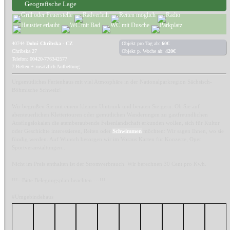
Geografische Lage
40744
Dolni Chribska - CZ
Objekt pro Tag ab:
60€
Chribska 27
Objekt p. Woche ab:
420€
Telefon: 00420-776342577
7 Betten + zusätzlich Aufbettung
Urgemütliches Ferienhaus mit viel Atmosphäre in der Nationalparkregion Sächsisch-
Böhmische Schweiz!
Wir begrüßen Sie mit einem kleinen Umtrunk und beraten Sie gern. Ob Sie auf
abenteuerlichen Klettertouren oder gemütlichen Wanderungen zu gastfreundlichen
Ausflugslokalen die atemberaubende Felsenlandschaft erkunden wollen, sich für Kultur
oder Geschichte interessieren, Reiten oder
Schwimmen
möchten: Wir sagen Ihnen, wo sie
fündig werden. Auf Wunsch besorgen wir im Voraus Karten für Konzerte, Oper,
Sportveranstaltungen...
Nicht im Preis enthalten ist der Stromverbrauch. Wir berechnen 30 Cent pro Kwh.
!!!--Bitte Belegungsplan beachten ---!!!
#Umgebindehaus