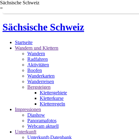
Sächsische Schweiz
=
Sächsische Schweiz
Startseite
Wandern und Klettern
Wandern
Radfahren
Aktivitäten
Boofen
Wanderkarten
Wanderreisen
Bergsteigen
Klettergebiete
Kletterkurse
Kletterregeln
Impressionen
Diashow
Panoramafotos
Webcam aktuell
Unterkunft
Unterkunft-Datenbank