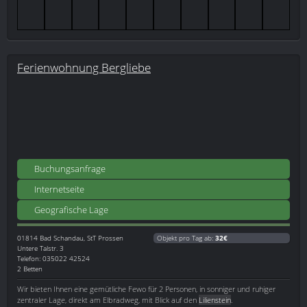
Ferienwohnung Bergliebe
Buchungsanfrage
Internetseite
Geografische Lage
01814
Bad Schandau, StT Prossen
Objekt pro Tag ab:
32€
Untere Talstr. 3
Telefon: 035022 42524
2 Betten
Wir bieten Ihnen eine gemütliche Fewo für 2 Personen, in sonniger und ruhiger
zentraler Lage, direkt am Elbradweg, mit Blick auf den
Lilienstein
.