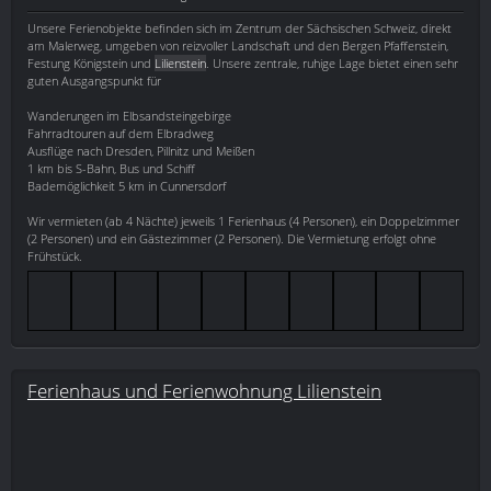
Unsere Ferienobjekte befinden sich im Zentrum der Sächsischen Schweiz, direkt
am Malerweg, umgeben von reizvoller Landschaft und den Bergen Pfaffenstein,
Festung Königstein und
Lilienstein
. Unsere zentrale, ruhige Lage bietet einen sehr
guten Ausgangspunkt für
Wanderungen im Elbsandsteingebirge
Fahrradtouren auf dem Elbradweg
Ausflüge nach Dresden, Pillnitz und Meißen
1 km bis S-Bahn, Bus und Schiff
Bademöglichkeit 5 km in Cunnersdorf
Wir vermieten (ab 4 Nächte) jeweils 1 Ferienhaus (4 Personen), ein Doppelzimmer
(2 Personen) und ein Gästezimmer (2 Personen). Die Vermietung erfolgt ohne
Frühstück.
Ferienhaus und Ferienwohnung Lilienstein