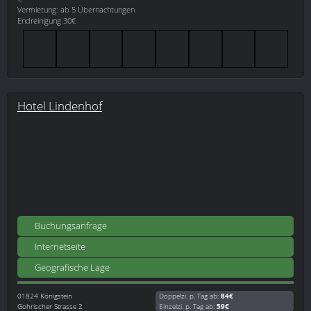
Vermietung: ab 5 Übernachtungen
Endreinigung 30€
Hotel Lindenhof
Buchungsanfrage
Internetseite
Geografische Lage
01824
Königstein
Doppelzi. p. Tag ab:
84€
Gohrischer Strasse 2
Einzelzi. p. Tag ab:
59€