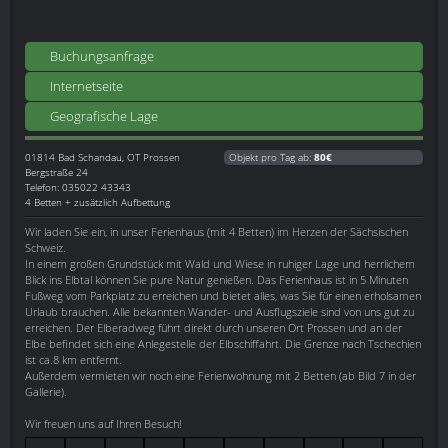
Buchungsanfrage
Internetseite
Geografische Lage
01814
Bad Schandau, OT Prossen
Objekt pro Tag ab:
80€
Bergstraße 24
Telefon: 035022 43343
4 Betten + zusätzlich Aufbettung
Wir laden Sie ein, in unser Ferienhaus (mit 4 Betten) im Herzen der Sächsischen
Schweiz.
In einem großen Grundstück mit Wald und Wiese in ruhiger Lage und herrlichem
Blick ins Elbtal können Sie pure Natur genießen. Das Ferienhaus ist in 5 Minuten
Fußweg vom Parkplatz zu erreichen und bietet alles, was Sie für einen erholsamen
Urlaub brauchen. Alle bekannten Wander- und Ausflugsziele sind von uns gut zu
erreichen. Der Elberadweg führt direkt durch unseren Ort Prossen und an der
Elbe befindet sich eine Anlegestelle der Elbschiffahrt. Die Grenze nach Tschechien
ist ca.8 km entfernt.
Außerdem vermieten wir noch eine Ferienwohnung mit 2 Betten (ab Bild 7 in der
Gallerie).
Wir freuen uns auf Ihren Besuch!