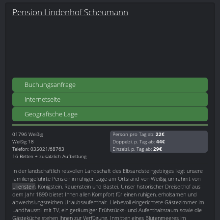
Pension Lindenhof Scheumann
Buchungsanfrage
Internetseite
Geografische Lage
01796
Weißig
Person pro Tag ab:
22€
Weißig 18
Doppelzi. p. Tag ab:
44€
Telefon: 035021/68763
Einzelzi. p. Tag ab:
29€
16 Betten + zusätzlich Aufbettung
In der landschaftlich reizvollen Landschaft des Elbsandsteingebirges liegt unsere
familiengeführte Pension in ruhiger Lage am Ortsrand von Weißig umrahmt von
Lilienstein
, Königstein, Rauenstein und Bastei. Unser historischer Dreiseithof aus
dem Jahr 1890 bietet Ihnen allen Kompfort für einen ruhigen, erholsamen und
abwechslungsreichen Urlaubsaufenthalt. Liebevoll eingerichtete Gästezimmer im
Landhausstil mit TV, ein geräumiger Frühstücks- und Aufenthaltsraum sowie die
Gästeküche stehen Ihnen zur Verfügung. Inmitten eines Blütenmeeres im