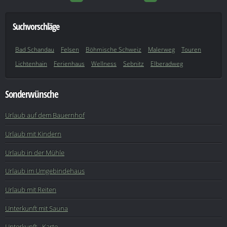
Suchvorschläge
Bad Schandau
Felsen
Böhmische Schweiz
Malerweg
Touren
Lichtenhain
Ferienhaus
Wellness
Sebnitz
Elberadweg
Sonderwünsche
Urlaub auf dem Bauernhof
Urlaub mit Kindern
Urlaub in der Mühle
Urlaub im Umgebindehaus
Urlaub mit Reiten
Unterkunft mit Sauna
Unterkunft - Karte