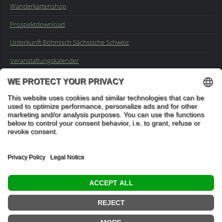
Wanderkartenshop
Prospektdownload
Unterkunft Böhmisch Sächsische Schweiz
Veranstaltungskalender
Kontakt
Impressum
Buchungsanfrage
Mail an die Redaktion
"In den Wäldern sind Dinge, über die nachzudenken man jahrelang
im Moos liegen könnte." (Franz Kafka)
© 2026 Ottmar Vetter,
Elbsandsteingebirge Verlag
- Alle Rechte vorbehalten.