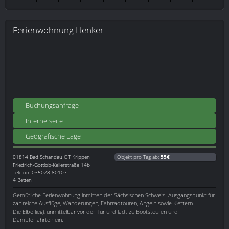
Ferienwohnung Henker
Buchungsanfrage
Internetseite
Geografische Lage
01814
Bad Schandau OT Krippen
Objekt pro Tag ab:
55€
Friedrich-Gottlob-Kellerstraße 14b
Telefon: 035028 80107
4 Betten
Gemütliche Ferienwohnung inmitten der Sächsischen Schweiz- Ausgangspunkt für
zahlreiche Ausflüge, Wanderungen, Fahrradtouren, Angeln sowie Klettern.
Die Elbe liegt unmittelbar vor der Tür und lädt zu Bootstouren und
Dampferfahrten ein.