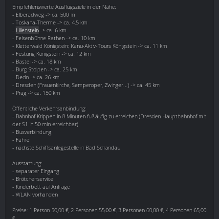
Empfehlenswerte Ausflugsziele in der Nähe:
- Elberadweg -> ca. 500 m
- Toskana-Therme -> ca. 4,5 km
-
Lilienstein
-> ca. 6 km
- Felsenbühne Rathen -> ca. 10 km
- Kletterwald Königstein; Kanu-Aktiv-Tours Königstein -> ca. 11 km
- Festung Königstein -> ca. 12 km
- Bastei -> ca. 18 km
- Burg Stolpen -> ca. 25 km
- Decin -> ca. 26 km
- Dresden (Frauenkirche, Semperoper, Zwinger...) -> ca. 45 km
- Prag -> ca. 150 km
Öffentliche Verkehrsanbindung:
- Bahnhof Krippen in 8 Minuten fußläufig zu erreichen (Dresden Hauptbahnhof mit
der S1 in 50 min erreichbar)
- Busverbindung
- Fähre
- nächste Schiffsanlegestelle in Bad Schandau
Ausstattung:
- separater Eingang
- Brötchenservice
- Kinderbett auf Anfrage
- WLAN vorhanden
Preise: 1 Person 50,00 €, 2 Personen 55,00 €, 3 Personen 60,00 €, 4 Personen 65,00
€