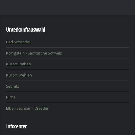
Unterkunftauswahl
Bad Schandau
Königstein - Sächsische Schweiz
Kurort Rathen
Kurort Wehlen
Sebnitz
Pirna
Elbe
-
Sachsen
-
Dresden
Infocenter