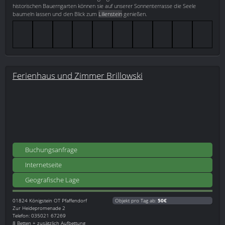
historischen Bauerngarten können sie auf unserer Sonnenterrasse die Seele
baumeln lassen und den Blick zum
Lilienstein
genießen.
Ferienhaus und Zimmer Brillowski
Buchungsanfrage
Internetseite
Geografische Lage
01824
Königstein OT Pfaffendorf
Objekt pro Tag ab:
50€
Zur Heidepromenade 2
Telefon: 035021 67269
8 Betten + zusätzlich Aufbettung