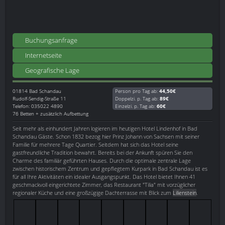
Buchungsanfrage
Internetseite
Geografische Lage
01814
Bad Schandau
Person pro Tag ab:
44,50€
Rudolf-Sendig-Straße 11
Doppelzi. p. Tag ab:
89€
Telefon: 035022 4890
Einzelzi. p. Tag ab:
60€
76 Betten + zusätzlich Aufbettung
Seit mehr als einhundert Jahren logieren im heutigen Hotel Lindenhof in Bad
Schandau Gäste. Schon 1832 bezog hier Prinz Johann von Sachsen mit seiner
Familie für mehrere Tage Quartier. Seitdem hat sich das Hotel seine
gastfreundliche Tradition bewahrt. Bereits bei der Ankunft spüren Sie den
Charme des familiär geführten Hauses. Durch die optimale zentrale Lage
zwischen historischem Zentrum und gepflegtem Kurpark in Bad Schandau ist es
für all Ihre Aktivitäten ein idealer Ausgangspunkt. Das Hotel bietet Ihnen 41
geschmackvoll eingerichtete Zimmer, das Restaurant "Tilia" mit vorzüglicher
regionaler Küche und eine großzügige Dachterrasse mit Blick zum
Lilienstein
.