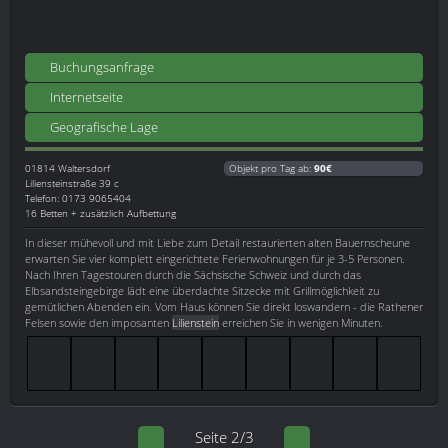
Buchungsanfrage
Internetseite
Geografische Lage
01814
Waltersdorf
Objekt pro Tag ab:
90€
Liliensteinstraße 39 c
Telefon: 0173 9065404
16 Betten + zusätzlich Aufbettung
In dieser mühevoll und mit Liebe zum Detail restaurierten alten Bauernscheune
erwarten Sie vier komplett eingerichtete Ferienwohnungen für je 3-5 Personen.
Nach Ihren Tagestouren durch die Sächsische Schweiz und durch das
Elbsandsteingebirge lädt eine überdachte Sitzecke mit Grillmöglichkeit zu
gemütlichen Abenden ein. Vom Haus können Sie direkt loswandern - die Rathener
Felsen sowie den imposanten
Lilienstein
erreichen Sie in wenigen Minuten.
Seite 2/3