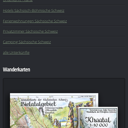
Hotels Sächsisch-Böhmische Schweiz
Ferienwohnungen Sächsische Schweiz
Privatzimmer Sächsische Schweiz
Camping Sächsische Schweiz
alle Unterkünfte
Wanderkarten