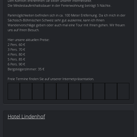
Den Komfort entnehmen Sie bitter unserer Internetseite.
Die Mindestaufenthaltsdauer in der Ferienwohnung beträgt 5 Nächte.
Parkmöglichkeiten befinden sich in ca. 100 Meter Entfernung. Da ich mich in der
Sächsisch-Böhmischen Schweiz sehr gut auskenne, kann ich Ihnen
Wandervorschläge geben oder auch mal eine Tour mit Ihnen gehen. Wir freuen
uns auf Ihren Besuch.
Hier unsere aktuellen Preise:
2 Pers. 60 €
3 Pers. 70 €
4 Pers. 80 €
5 Pers. 85 €
6 Pers. 90 €
Bergsteigerzimmer: 35 €
Freie Termine finden Sie auf unserer Internetpräsentation.
Hotel Lindenhof