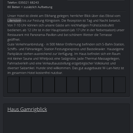
Telefon: 035021 68243
60 Betten + zusätzlich Aufbettung
Unser Hotel ist direkt am Elbhang gelegen; herrlicher Blick über das Elbtal vom
Lilienstein
bis zur Festung Königstein. Die Rezeption ist Tag und Nacht besetzt.
Von 7-10 Uhr können sich unsere Gäste am reichhaltigen Frühstücksbufett
bedienen, ab 12 Uhr ist in der Hauptsaison (ab 17 Uhr in der Nebensaison) unser
Restaurant mit Panorama-Pavillon und bei schönem Wetter die Terrasse
geöffnet.
Gute Verkehrsanbindung - in 500 Meter Entfernung befinden sich S-Bahn-Station,
Schiffs- und Fähranleger, Station Festungsexpress und Basteikraxler. Hauseigene
Parkplätze stehen ausreichend zur Verfügung. Im Haus befindet sich ein Raum
mit kleiner Sauna und Whirlpool, eine Salzgrotte, Jade-Thermal-Massageliegen,
Fahrradverleih und eine Verkaufsausstellung erzgebirgischer Volkskunst und
diverser Salzartikel. Hunde sind willkommen. Das gut ausgebaute W-Lan-Netz ist
im gesamten Hotel kostenfrei nutzbar.
Haus Gamrigblick