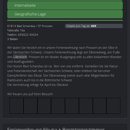
Internetseite
Geografische Lage
01814
Bad Schandau / ST Prossen
Objekt pro Tag ab:
60€
Talstraße 15a
Telefon: 035022 43324
3 Betten
Wir laden Sie herzlich ein in unsere Ferienwohnung nach Prossen an der Elbe in
der Sächsischen Schweiz. Unsere Ferienwohnung liegt am Elberadweg, am Fuße
des
Lilienstein
. Prossen ist ein idealer Ausgangspunkt zu allen bekannten Wander-
und Ausflugszielen.
Der Kurort Bad Schandau ist ca. 3km von uns entfernt. Genießen Sie die Natur-
und Felsenlandschaft der Sächsischen Schweiz, oder erleben Sie bei einer
Dampferfahrt das Elbtal. Der Elberadweg bietet auch viele Möglichkeiten für
Radtouren, auch bis in die Böhmische Schweiz.
Die Vermietung erfolgt für April bis Oktober.
Wir freuen uns auf Ihren Besuch!
Ferienwohnung Ikkuna + Bergsteigerzimmer