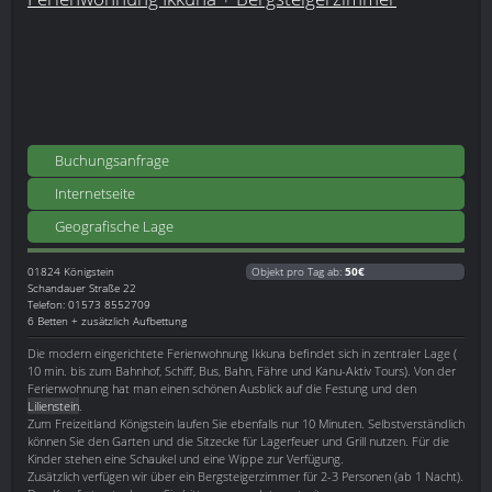
Buchungsanfrage
Internetseite
Geografische Lage
01824
Königstein
Objekt pro Tag ab:
50€
Schandauer Straße 22
Telefon: 01573 8552709
6 Betten + zusätzlich Aufbettung
Die modern eingerichtete Ferienwohnung Ikkuna befindet sich in zentraler Lage (
10 min. bis zum Bahnhof, Schiff, Bus, Bahn, Fähre und Kanu-Aktiv Tours). Von der
Ferienwohnung hat man einen schönen Ausblick auf die Festung und den
Lilienstein
.
Zum Freizeitland Königstein laufen Sie ebenfalls nur 10 Minuten. Selbstverständlich
können Sie den Garten und die Sitzecke für Lagerfeuer und Grill nutzen. Für die
Kinder stehen eine Schaukel und eine Wippe zur Verfügung.
Zusätzlich verfügen wir über ein Bergsteigerzimmer für 2-3 Personen (ab 1 Nacht).