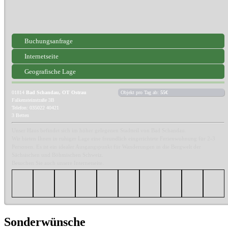
Buchungsanfrage
Internetseite
Geografische Lage
01814
Bad Schandau, OT Ostrau
Objekt pro Tag ab:
55€
Falkensteinstraße 3B
Telefon: 035022 40421
3 Betten
Unser Haus befindet sich im höher gelegenen Stadtteil von Bad Schandau.
Wir bieten Ihnen in ruhiger Lage eine freundlich eingerichtete Ferienwohnung für 2-3
Personen. Es ist ein idealer Ausgangspunkt für Wanderungen in die Bergwelt der
Sächsischen und Böhmischen Schweiz.
Besuchen Sie auch unsere Internetseite.
Sonderwünsche