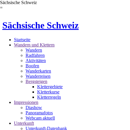
Sächsische Schweiz
=
Sächsische Schweiz
Startseite
Wandern und Klettern
Wandern
Radfahren
Aktivitäten
Boofen
Wanderkarten
Wanderreisen
Bergsteigen
Klettergebiete
Kletterkurse
Kletterregeln
Impressionen
Diashow
Panoramafotos
Webcam aktuell
Unterkunft
Unterkunft-Datenbank