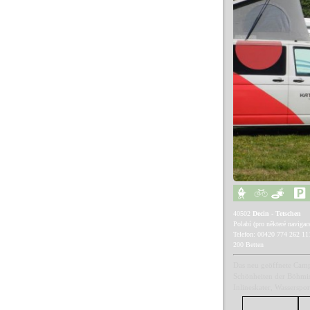
40502
Decin - Tetschen
Polabí (pro některé navigac
Telefon: 00420 774 262 11
200 Betten
Das neu geöffnete Camp 
Schönheiten der Böhmis
Inlineskater, Wasserspo