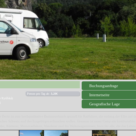
Buchungsanfrage
Person pro Tag ab:
3,20€
Internetseite
e Rytířská)
1
Geografische Lage
Decin ist eine hochqualitative Basisunterkunft speziell für Radfahrer, die entlang der Elbe auf
chen Schweiz und des Erzgebirges erforschen wollen. Genauso ist unser Camp ein komfortabler
rtler, Kletterer, Motorradfahrer, Wanderer und für Wohnwagenreisen; kurz für alle, die das Leben