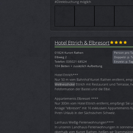
#Direktbuchung möglich
Hotel Ettrich & Elbresort
01824
Kurort Rathen
Person pro T
Elbweg 2
Doppelzi. p. T
Telefon: 035021 68524
Einzelzi. p. Ta
104 Betten + zusätzlich Aufbettung
Hotel Ettrich***
Nur 50 m vom Bahnhof Kurort Rathen entfernt, empf
Wellnesshotel
Ettrich mit Restaurant und Terrasse, he
Felsformation der Bastei und die Elbe.
Appartements Elbresort ****
Nur 300m vom Hotel Ettrich entfernt, empfängt Sie
Anlage "elbresort" mit 16 exklusiven Appartements für
Ihren Urlaub in der Sächsischen Schweiz.
Lanhaus Weißig-Ferienwohnungen****
In unseren Landhaus-Ferienwohnungen in sonnenv
oberhalb vom Kurort Rathen, heißen wir Stammgäst