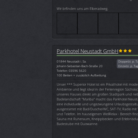
Wir brfinden uns am Elberadweg.
Parkhotel Neustadt GmbH
01844
Neustadt i. Sa.
Doppelzi. p. T
Johann-Sebastian-Bach-Straße 20
Einzelzi. p. Ta
Telefon: 03596 5620
100 Betten + zusätzlich Aufbettung
Unser *** Superior Hotel ist ein Privathotel mit mo
Ambiente und liegt ideal in der Ferienregion Sächsis
unseres Hauses direkt am großen Stadtpark und n
Badelandschaft "Mariba" macht das Parkhotel Neusta
eine individuelle und ungezwungene Urlaubsgestaltu
ausgestattet mit Bad/Dusche/WC, SAT-TV, Radio mit 
und Telefon. Im hauseigenen WellRelax - Bereich find
Sauna mit Ruheraum, Kneippbecken und Erlebnisdu
Badestube mit Duowanne.