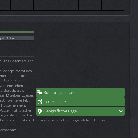
g ab:
100€
 Pirnas, direkt am Tor
te Konzept macht das
heimtipp für die
r Fliese bis zur
sind, entstehen
rdistisch, stets
Buchungsanfrage
zum Mittelpunkt, jedes
as Ambiente verliebt,
Internetseite
h Hause nehmen.
-Oasen, kulinarischer
Geografische Lage
regionaler Küche. Die
iz liegt direkt vor der Tür und verspricht unvergessliche Erlebnisse.
rwechselbar!