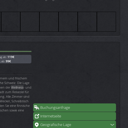
ag ab:
119€
g ab:
99€
dernem und frischem
che Schweiz. Die Lage
eben der
Wellness
- und
dt zum Reiseziel für
ng. Alle Zimmer sind
Wecker, Schreibtisch
en Sie eine finnische
Buchungsanfrage
schen sowie eine
Internetseite
Geografische Lage