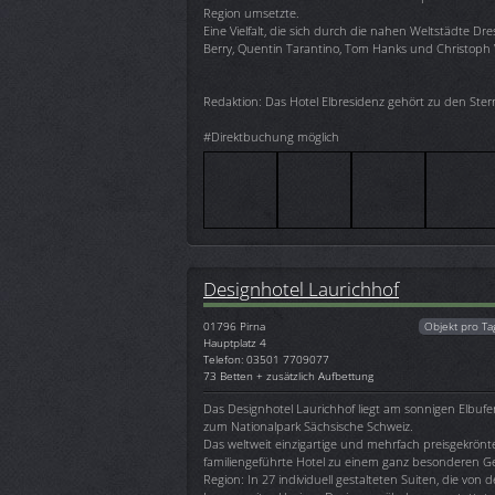
Region umsetzte.
Eine Vielfalt, die sich durch die nahen Weltstädte D
Berry, Quentin Tarantino, Tom Hanks und Christoph 
Redaktion: Das Hotel Elbresidenz gehört zu den Ste
#Direktbuchung möglich
Designhotel Laurichhof
01796
Pirna
Objekt pro Ta
Hauptplatz 4
Telefon: 03501 7709077
73 Betten + zusätzlich Aufbettung
Das Designhotel Laurichhof liegt am sonnigen Elbufer
zum Nationalpark Sächsische Schweiz.
Das weltweit einzigartige und mehrfach preisgekrön
familiengeführte Hotel zu einem ganz besonderen Ge
Region: In 27 individuell gestalteten Suiten, die von de