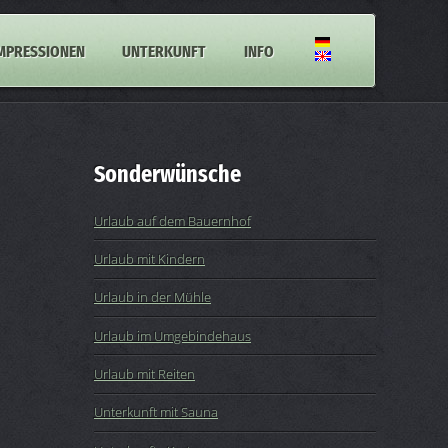
MPRESSIONEN
UNTERKUNFT
INFO
Sonderwünsche
Urlaub auf dem Bauernhof
Urlaub mit Kindern
Urlaub in der Mühle
Urlaub im Umgebindehaus
Urlaub mit Reiten
Unterkunft mit Sauna