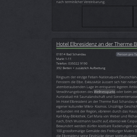
nach terminlicher Vereinbarung.
Hotel Elbresidenz an der Therme 
01814
Bad Schandau
Person pro T
Markt 1-11
Telefon: 035022 9190
392 Betten + zusätzlich Aufbettung
Ringsum der einzige Felsen-Nationalpark Deutschla
Fenstern die Elbe. Exklusivität äussert sich hier nebe
atemberaubenden Lage im entspannt-legeren Ambien
Verwöhnangeboten des
Wellnessparks
oder beim zei
Aurorabad mit Saunalandschaft und Sonnenterrasse
Im Hotel Elbresident an der Therme Bad Schandau er
eigener kultureller Mikro- Kosmos. Unzählige Geschich
verbunden mit der Region, vibrieren durch das Haus:
Karl-May-Bibliothek. Carl Maria von Weber und Rich
nach, Erich Wustmann taucht auf, ebenso wie Caspar
Bewundert werden dürfen kostbare Radierungen vo
100 grossformatige Gemälde des Freiburger Malers D
die Elbresidenz seine Eindrücke dieser spektakulären