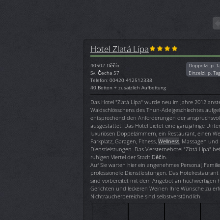
Hotel Zlatá Lípa
40502
Děčín
Doppelzi. p. T
Sv. Čecha 57
Einzelzi. p. Ta
Telefon: 00420 412512338
40 Betten + zusätzlich Aufbettung
Das Hotel "Zlatá Lípa" wurde neu im Jahre 2012 anst
Waldschlösschens des Thun-Adelgeschlechtes aufge
entsprechend den Anforderungen der anspruchsvol
ausgestattet. Das Hotel bietet eine ganzjährige Unte
luxuriösen Doppelzimmern, ein Restaurant, einen Wei
Parkplatz, Garagen, Fitness,
Wellness
, Massagen und
Dienstleistungen. Das Viersternehotel "Zlatá Lípa" be
ruhigen Viertel der Stadt Děčín.
Auf Sie warten hier ein angenehmes Personal, Fami
professionelle Dienstleistungen. Das Hotelrestauran
sind vorbereitet mit dem Angebot an hochwertigen
Gerichten und leckeren Weinen Ihre Wünsche zu erfü
Nichtraucherbereiche sind selbstverständlich.