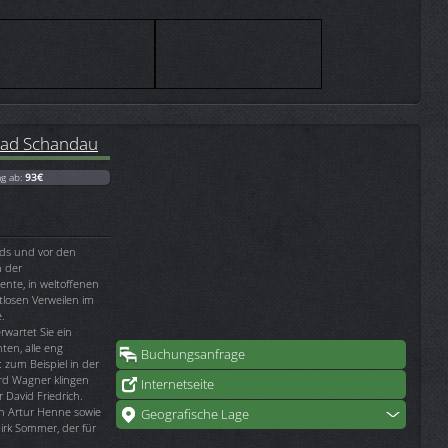
Bad Schandau
ag ab:
93€
nds und vor den
n der
te, in weltoffenen
tlosen Verweilen im
.
wartet Sie ein
ten, alle eng
Buchungsanfrage
 zum Beispiel in der
ard Wagner klingen
Internetseite
 David Friedrich.
n Artur Henne sowie
Geografische Lage
irk Sommer, der für