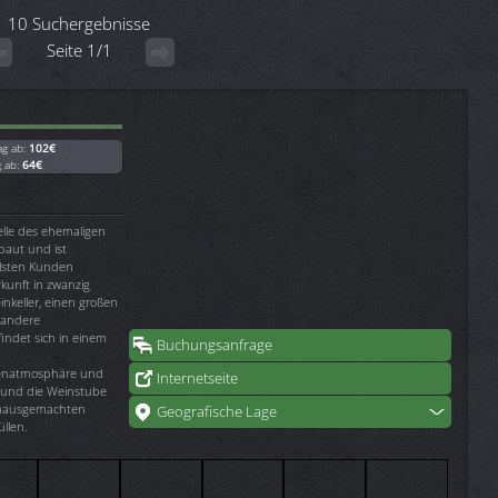
10 Suchergebnisse
Seite 1/1
ag ab:
102€
g ab:
64€
elle des ehemaligen
baut und ist
lsten Kunden
rkunft in zwanzig
nkeller, einen großen
 andere
findet sich in einem
Buchungsanfrage
lienatmosphäre und
Internetseite
t und die Weinstube
 hausgemachten
Geografische Lage
llen.