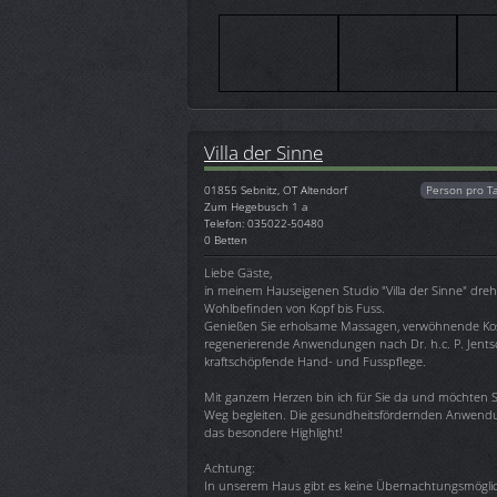
Villa der Sinne
01855
Sebnitz, OT Altendorf
Person pro T
Zum Hegebusch 1 a
Telefon: 035022-50480
0 Betten
Liebe Gäste,
in meinem Hauseigenen Studio "Villa der Sinne" dreht
Wohlbefinden von Kopf bis Fuss.
Genießen Sie erholsame Massagen, verwöhnende Kos
regenerierende Anwendungen nach Dr. h.c. P. Jents
kraftschöpfende Hand- und Fusspflege.
Mit ganzem Herzen bin ich für Sie da und möchten S
Weg begleiten. Die gesundheitsfördernden Anwend
das besondere Highlight!
Achtung:
In unserem Haus gibt es keine Übernachtungsmöglich