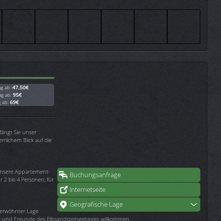
ag ab:
47,50€
ag ab:
95€
g ab:
69€
ängt Sie unser
rrlichem Blick auf die
 unsere Appartement-
Buchungsanfrage
 2 bis 4 Personen, für
Internetseite
Geografische Lage
erwöhnter Lage
e und Freunde des Elbsandsteingebirges willkommen.