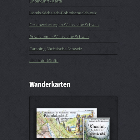
Unterkunft - Karte
Hotels Sächsisch-Böhmische Schweiz
Ferienwohnungen Sächsische Schweiz
Privatzimmer Sächsische Schweiz
Camping Sächsische Schweiz
alle Unterkünfte
Wanderkarten