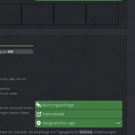
ag ab:
50€
 sich alles um Ihr
metik,
chura sowie
Buchungsanfrage
ie ein Stück auf Ihrem
ungen bieten dabei
Internetseite
Geografische Lage
keit für Urlauber. Ich empfange nur Tagesgäste für
Wellness
-Anwendungen