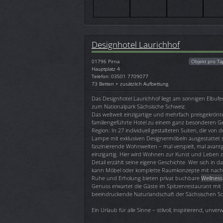
Designhotel Laurichhof
01796
Pirna
Objekt pro Ta
Hauptplatz 4
Telefon: 03501 7709077
73 Betten + zusätzlich Aufbettung
Das Designhotel Laurichhof liegt am sonnigen Elbufer
zum Nationalpark Sächsische Schweiz.
Das weltweit einzigartige und mehrfach preisgekrön
familiengeführte Hotel zu einem ganz besonderen Ge
Region: In 27 individuell gestalteten Suiten, die von de
Lampe mit exklusiven Designermöbeln ausgestattet 
faszinierende Wohnwelten – mal verspielt, mal avantga
einzigartig. Hier wird Wohnen zur Kunst und Leben 
Detail erzählt seine eigene Geschichte. Wer sich in d
kann Möbel oder komplette Raumkonzepte mit nac
Ruhe und Erholung bieten privat buchbare
Wellness
Genuss erwartet die Gäste im Spitzenrestaurant mit 
beeindruckende Naturlandschaft der Sächsischen Schwe
Ein Urlaub für alle Sinne – stilvoll, inspirierend, unve