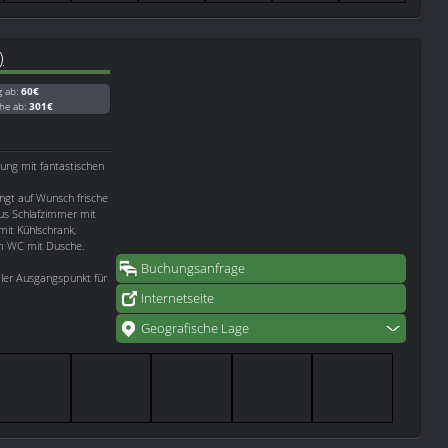
)
g ab:
60€
he ab:
301€
nung mit fantastischen
ngt auf Wunsch frische
us Schlafzimmer mit
it Kühlschrank,
em WC mit Dusche.
Buchungsanfrage
aler Ausgangspunkt für
Internetseite
Geografische Lage