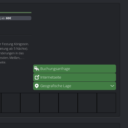
g ab:
60€
 Festung Königstein.
etung ab 5 Nächte).
anderungen in das
sden, Meißen,... .
eite.
Buchungsanfrage
Internetseite
Geografische Lage