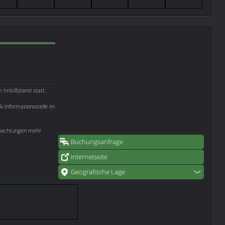
m Imbißstand statt.
k-Informationsstelle im
rnachtungen mehr
Buchungsanfrage
Internetseite
Geografische Lage