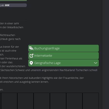
g ab:
60€
ier in einer sehr
n der linkselbischen
Nichtraucher-
 Urlaub ganz nach
 bietet für vier
Buchungsanfrage
 ist auch eine
ich.
Internetseite
nser Ferienhaus als
n oder das
Geografische Lage
nd der wunderschönen
er Sächsischen Schweiz und unserem angrenzenden Nachbarland Tschechien schnell
ren historischen und kulturellen Highlights wie der Frauenkirche, der
it ereichen und ausgiebig kennen lernen.
en.