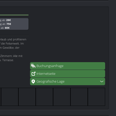
g ab:
26€
ag ab:
75€
g ab:
60€
rlaub und profitieren
f die Felsenwelt. Im
im Gewölbe, der
 Zimmern: Alle mit
. Terrasse.
Buchungsanfrage
Internetseite
Geografische Lage