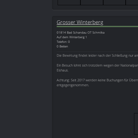
Grosser Winterberg
01814
Bad Schandau OT Schmilka
Auf dem Winterberg 1
Telefon: 0
0 Betten
Die Bewirtung findet leider nach der Schließung nur a
Ein Besuch lohnt sich trotzdem wegen der Nationalpar
Eishaus.
Achtung: Seit 2017 werden keine Buchungen für Übe
entgegengenommen.