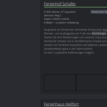
Ferienhof Schäfer
01855
Sebnitz, OT Saupsdorf
Person pro Ta
Sebnitzer Weg 2
Telefon: 035974 50544
6 Betten + zusätzlich Aufbettung
Saupsdorf, ein Ortsteil der Gemeinde Kirnitzschtal, liegt
Wander- und Ausflugsziele am Fuße des
Wachberges
.
Starten Sie Ihre Wanderungen von unserem Haus aus i
Sächsische Schweiz und in die Böhmische Schweiz auf
werden mit herrlichen Aussichten auf idyllische Landsc
Sandsteinfelsen ganz in der Nähe belohnt.
Es sind 2 zusätzliche Aufbettungen möglich.
Ferienhaus Heilfort