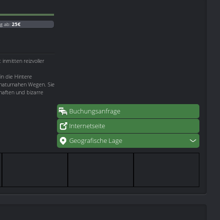
g ab:
25€
 inmitten reizvoller
n die Hintere
 naturnahen Wegen. Sie
haften und bizarre
Buchungsanfrage
Internetseite
Geografische Lage