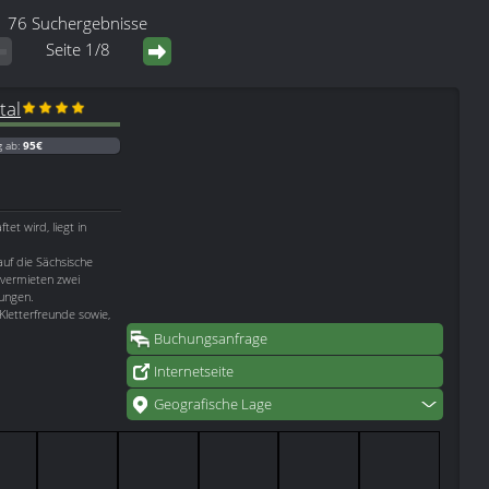
76 Suchergebnisse
Seite 1/8
tal
g ab:
95€
t wird, liegt in
uf die Sächsische
 vermieten zwei
ungen.
Kletterfreunde sowie,
Buchungsanfrage
Internetseite
Geografische Lage