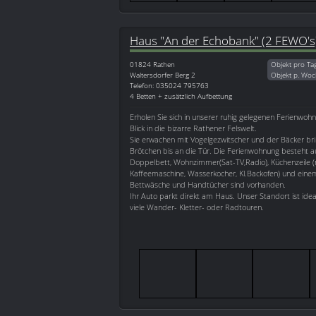
Haus "An der Echobank" (2 FEWO's
01824
Rathen
Objekt pro Ta
Waltersdorfer Berg 2
Objekt p. Woc
Telefon: 035024 795763
4 Betten + zusätzlich Aufbettung
Erholen Sie sich in unserer ruhig gelegenen Ferienwoh
Blick in die bizarre Rathener Felswelt.
Sie erwachen mit Vogelgezwitscher und der Bäcker bri
Brötchen bis an die Tür. Die Ferienwohnung besteht a
Doppelbett, Wohnzimmer(Sat-TV,Radio), Küchenzeile (m
Kaffeemaschine, Wasserkocher, Kl.Backofen) und ein
Bettwäsche und Handtücher sind vorhanden.
Ihr Auto parkt direkt am Haus. Unser Standort ist ide
viele Wander- Kletter- oder Radtouren.