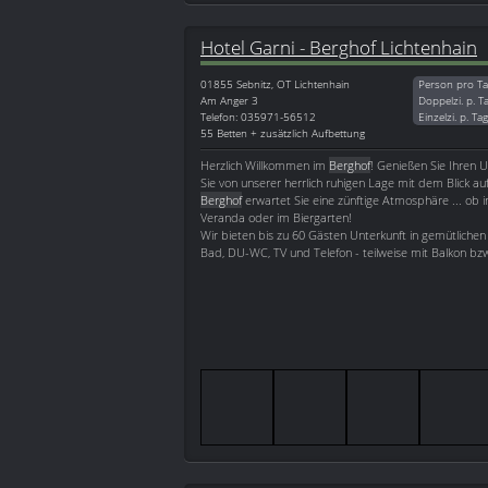
Hotel Garni - Berghof Lichtenhain
01855
Sebnitz, OT Lichtenhain
Person pro Ta
Am Anger 3
Doppelzi. p. T
Telefon: 035971-56512
Einzelzi. p. Ta
55 Betten + zusätzlich Aufbettung
Herzlich Willkommen im
Berghof
! Genießen Sie Ihren U
Sie von unserer herrlich ruhigen Lage mit dem Blick au
Berghof
erwartet Sie eine zünftige Atmosphäre ... ob 
Veranda oder im Biergarten!
Wir bieten bis zu 60 Gästen Unterkunft in gemütlichen
Bad, DU-WC, TV und Telefon - teilweise mit Balkon bzw