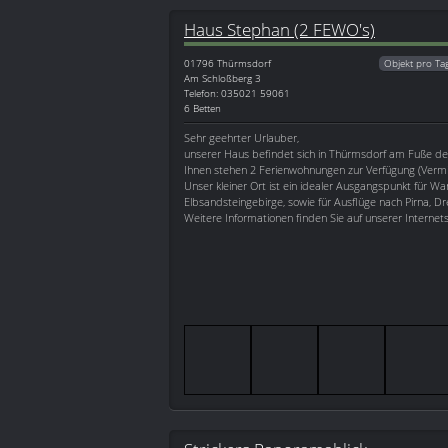
Haus Stephan (2 FEWO's)
01796
Thürmsdorf
Objekt pro Ta
Am Schloßberg 3
Telefon: 035021 59061
6 Betten
Sehr geehrter Urlauber,
unserer Haus befindet sich in Thürmsdorf am Fuße der
Ihnen stehen 2 Ferienwohnungen zur Verfügung (Vermi
Unser kleiner Ort ist ein idealer Ausgangspunkt für W
Elbsandsteingebirge, sowie für Ausflüge nach Pirna, Dre
Weitere Informationen finden Sie auf unserer Internets