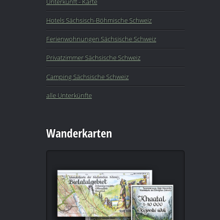
Unterkunft - Karte
Hotels Sächsisch-Böhmische Schweiz
Ferienwohnungen Sächsische Schweiz
Privatzimmer Sächsische Schweiz
Camping Sächsische Schweiz
alle Unterkünfte
Wanderkarten