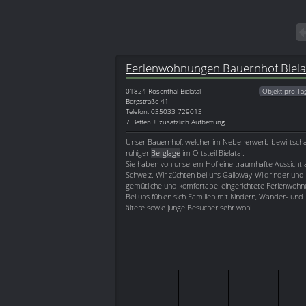
Ferienwohnungen Bauernhof Biela
01824
Rosenthal-Bielatal
Objekt pro Ta
Bergstraße 41
Telefon: 035033 729013
7 Betten + zusätzlich Aufbettung
Unser Bauernhof, welcher im Nebenerwerb bewirtschafte
ruhiger
Berglage
im Ortsteil Bielatal.
Sie haben von unserem Hof eine traumhafte Aussicht a
Schweiz. Wir züchten bei uns Galloway-Wildrinder und
gemütliche und komfortabel eingerichtete Ferienwohn
Bei uns fühlen sich Familien mit Kindern, Wander- und 
ältere sowie junge Besucher sehr wohl.