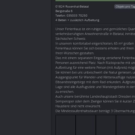
01824
Rosenthal-Bielatal
Objekt pro Ta
Bergstraße 6
Telefon: 035033 70250
4 Betten + zusätzlich Aufbettung
Unser Ferienhaus ist ein ruhiges und gemütliches Quart
verkehrsberuhigten Anwohnerstraße in Bielatal, inmitte
Sächsischen Schweiz.
In unserem komfortabel eingerichteten, 65 m² großen 
Ferienhaus können Sie sich bestens erholen und Ihren
Ihren Wünschen gestalten.
Das mit einem separaten Eingang versehene Ferienhaus
Personen ausreichend Platz. Nach Rücksprache mit uns
Aufbettung für eine weitere Person (mit Aufpreis) mögl
Sie können bei uns unbeschwert die Natur geniesen, u
Ausgangspunkt für Wander-und Kletterausflüge nutze
Elbsandsteingebirge mit dem Rad erkunden. Aufgru
Lage sind alle Ausflugsziele und Wandergebiete in d
zu erreichen.
Auch unsere berühmte Landeshauptstadt Dresden mit Ih
Semperoper oder dem Zwinger können Sie in kurzer Ze
Haustiere sind nicht erwünscht.
Die Mindestaufenthaltsdauer beträgt 3 Übernachtung