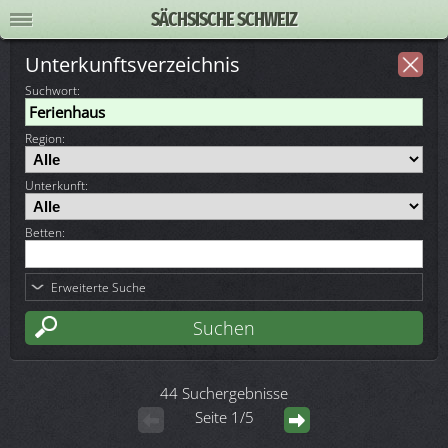
SÄCHSISCHE SCHWEIZ
Unterkunftsverzeichnis
Suchwort
:
Region:
Unterkunft:
Betten:
Erweiterte Suche
44 Suchergebnisse
Seite 1/5