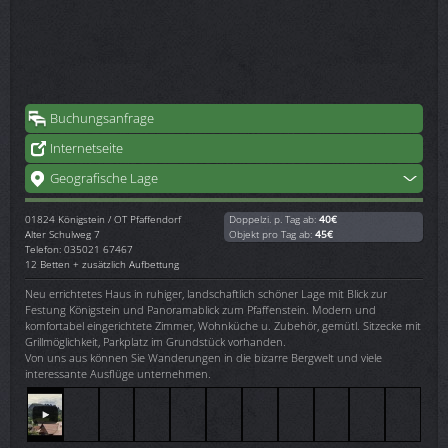
Buchungsanfrage
Internetseite
Geografische Lage
01824
Königstein / OT Pfaffendorf
Doppelzi. p. Tag ab:
40€
Alter Schulweg 7
Objekt pro Tag ab:
45€
Telefon: 035021 67467
12 Betten + zusätzlich Aufbettung
Neu errichtetes Haus in ruhiger, landschaftlich schöner Lage mit Blick zur
Festung Königstein und Panoramablick zum Pfaffenstein. Modern und
komfortabel eingerichtete Zimmer, Wohnküche u. Zubehör, gemütl. Sitzecke mit
Grillmöglichkeit, Parkplatz im Grundstück vorhanden.
Von uns aus können Sie Wanderungen in die bizarre Bergwelt und viele
interessante Ausflüge unternehmen.