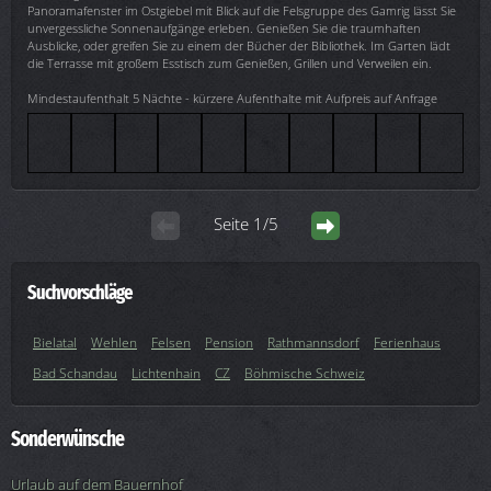
Panoramafenster im Ostgiebel mit Blick auf die Felsgruppe des Gamrig lässt Sie
unvergessliche Sonnenaufgänge erleben. Genießen Sie die traumhaften
Ausblicke, oder greifen Sie zu einem der Bücher der Bibliothek. Im Garten lädt
die Terrasse mit großem Esstisch zum Genießen, Grillen und Verweilen ein.
Mindestaufenthalt 5 Nächte - kürzere Aufenthalte mit Aufpreis auf Anfrage
Seite 1/5
Suchvorschläge
Bielatal
Wehlen
Felsen
Pension
Rathmannsdorf
Ferienhaus
Bad Schandau
Lichtenhain
CZ
Böhmische Schweiz
Sonderwünsche
Urlaub auf dem Bauernhof