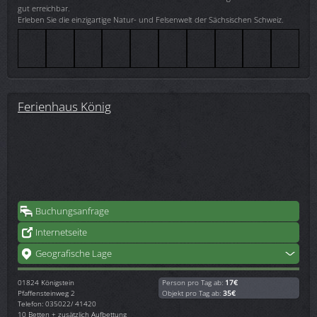
gut erreichbar.
Erleben Sie die einzigartige Natur- und Felsenwelt der Sächsischen Schweiz.
Ferienhaus König
Buchungsanfrage
Internetseite
Geografische Lage
01824
Königstein
Person pro Tag ab:
17€
Pfaffensteinweg 2
Objekt pro Tag ab:
35€
Telefon: 035022/ 41420
10 Betten + zusätzlich Aufbettung