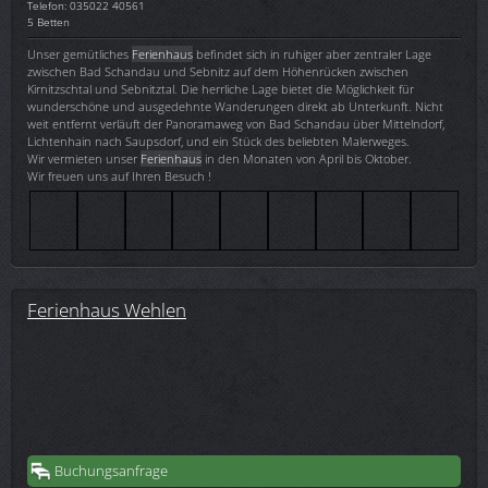
Telefon: 035022 40561
5 Betten
Unser gemütliches
Ferienhaus
befindet sich in ruhiger aber zentraler Lage
zwischen Bad Schandau und Sebnitz auf dem Höhenrücken zwischen
Kirnitzschtal und Sebnitztal. Die herrliche Lage bietet die Möglichkeit für
wunderschöne und ausgedehnte Wanderungen direkt ab Unterkunft. Nicht
weit entfernt verläuft der Panoramaweg von Bad Schandau über Mittelndorf,
Lichtenhain nach Saupsdorf, und ein Stück des beliebten Malerweges.
Wir vermieten unser
Ferienhaus
in den Monaten von April bis Oktober.
Wir freuen uns auf Ihren Besuch !
Ferienhaus Wehlen
Buchungsanfrage