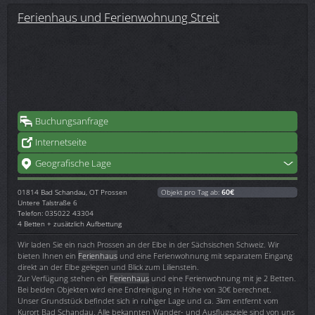
Ferienhaus und Ferienwohnung Streit
Buchungsanfrage
Internetseite
Geografische Lage
01814
Bad Schandau, OT Prossen
Objekt pro Tag ab:
60€
Untere Talstraße 6
Telefon: 035022 43304
4 Betten + zusätzlich Aufbettung
Wir laden Sie ein nach Prossen an der Elbe in der Sächsischen Schweiz. Wir
bieten Ihnen ein
Ferienhaus
und eine Ferienwohnung mit separatem Eingang
direkt an der Elbe gelegen und Blick zum Lilienstein.
Zur Verfügung stehen ein
Ferienhaus
und eine Ferienwohnung mit je 2 Betten.
Bei beiden Objekten wird eine Endreinigung in Höhe von 30€ berechnet.
Unser Grundstück befindet sich in ruhiger Lage und ca. 3km entfernt vom
Kurort Bad Schandau. Alle bekannten Wander- und Ausflugsziele sind von uns