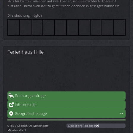
Platz für bis zu 7 Personen auf zwei Ebenen, ein überdachter Grillplatz mit
rustikalen Holzbänken lädt zu gemütlichen Abenden in geselliger Runde ein.
Direktbuchung möglich
Ferienhaus Hille
Buchungsanfrage
Internetseite
Geografische Lage
01855
Sebnitz, OT Mittelndorf
Objekt pro Tag ab:
40€
Mittelstraße 3