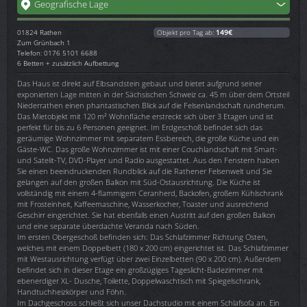
Geografische Lage
01824
Rathen
Objekt pro Tag ab:
149€
Zum Grünbach 1
Telefon: 0176 5101 6688
6 Betten + zusätzlich Aufbettung
Das Haus ist direkt auf Elbsandstein gebaut und bietet aufgrund seiner
exponierten Lage mitten in der Sächsischen Schweiz ca. 45 m über dem Ortsteil
Niederrathen einen phantastischen Blick auf die Felsenlandschaft rundherum.
Das Mietobjekt mit 120 m² Wohnfläche erstreckt sich über 3 Etagen und ist
perfekt für bis zu 6 Personen geeignet. Im Erdgeschoß befindet sich das
geräumige Wohnzimmer mit separatem Essbereich, die große Küche und ein
Gäste-WC. Das große Wohnzimmer ist mit einer Couchlandschaft mit Smart-
und Satelit-TV, DVD-Player und Radio ausgestattet. Aus den Fenstern haben
Sie einen beeindruckenden Rundblick auf die Rathener Felsenwelt und Sie
gelangen auf den großen Balkon mit Süd-Ostausrichtung. Die Küche ist
vollständig mit einem 4-flammigem Ceranherd, Backofen, großem Kühlschrank
mit Frosteinheit, Kaffeemaschine, Wasserkocher, Toaster und ausreichend
Geschirr eingerichtet. Sie hat ebenfalls einen Austritt auf den großen Balkon
und eine separate überdachte Veranda nach Süden.
Im ersten Obergeschoß befinden sich: Das Schlafzimmer Richtung Osten,
welches mit einem Doppelbett (180 x 200 cm) eingerichtet ist. Das Schlafzimmer
mit Westausrichtung verfügt über zwei Einzelbetten (90 x 200 cm). Außerdem
befindet sich in dieser Etage ein großzügiges Tageslicht-Badezimmer mit
ebenerdiger XL- Dusche, Toilette, Doppelwaschtisch mit Spiegelschrank,
Handtuchheizkörper und Föhn.
Im Dachgeschoss schließt sich unser Dachstudio mit einem Schlafsofa an. Ein