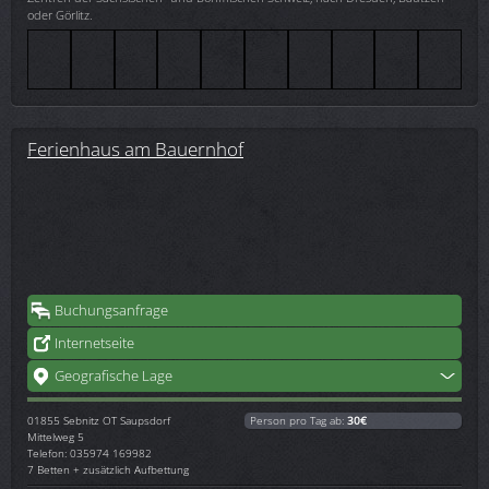
oder Görlitz.
Ferienhaus am Bauernhof
Buchungsanfrage
Internetseite
Geografische Lage
01855
Sebnitz OT Saupsdorf
Person pro Tag ab:
30€
Mittelweg 5
Telefon: 035974 169982
7 Betten + zusätzlich Aufbettung