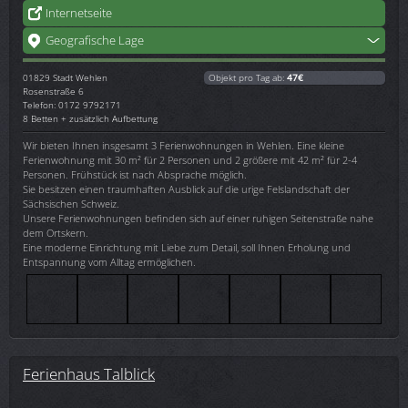
Internetseite
Geografische Lage
01829
Stadt Wehlen
Objekt pro Tag ab:
47€
Rosenstraße 6
Telefon: 0172 9792171
8 Betten + zusätzlich Aufbettung
Wir bieten Ihnen insgesamt 3 Ferienwohnungen in Wehlen. Eine kleine
Ferienwohnung mit 30 m² für 2 Personen und 2 größere mit 42 m² für 2-4
Personen. Frühstück ist nach Absprache möglich.
Sie besitzen einen traumhaften Ausblick auf die urige Felslandschaft der
Sächsischen Schweiz.
Unsere Ferienwohnungen befinden sich auf einer ruhigen Seitenstraße nahe
dem Ortskern.
Eine moderne Einrichtung mit Liebe zum Detail, soll Ihnen Erholung und
Entspannung vom Alltag ermöglichen.
Ferienhaus Talblick