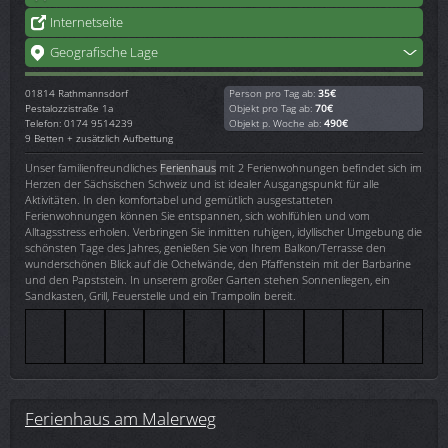
Internetseite
Geografische Lage
01814
Rathmannsdorf
Person pro Tag ab:
35€
Pestalozzistraße 1a
Objekt pro Tag ab:
70€
Telefon: 0174 9514239
Objekt p. Woche ab:
490€
9 Betten + zusätzlich Aufbettung
Unser familienfreundliches
Ferienhaus
mit 2 Ferienwohnungen befindet sich im
Herzen der Sächsischen Schweiz und ist idealer Ausgangspunkt für alle
Aktivitäten. In den komfortabel und gemütlich ausgestatteten
Ferienwohnungen können Sie entspannen, sich wohlfühlen und vom
Alltagsstress erholen. Verbringen Sie inmitten ruhigen, idyllischer Umgebung die
schönsten Tage des Jahres, genießen Sie von Ihrem Balkon/Terrasse den
wunderschönen Blick auf die Ochelwände, den Pfaffenstein mit der Barbarine
und den Papststein. In unserem großer Garten stehen Sonnenliegen, ein
Sandkasten, Grill, Feuerstelle und ein Trampolin bereit.
Ferienhaus am Malerweg