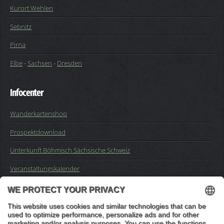
Kurort Wehlen
Sebnitz
Pirna
Elbe
-
Sachsen
-
Dresden
Infocenter
Wanderkartenshop
Prospektdownload
Unterkunft Böhmisch Sächsische Schweiz
Veranstaltungskalender
Kontakt
Impressum