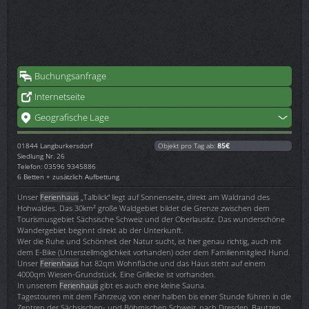
Buchungsanfrage
Internetseite
Geografische Lage
01844
Langburkersdorf
Objekt pro Tag ab:
85€
Siedlung Nr. 26
Telefon: 03596 9345886
6 Betten + zusätzlich Aufbettung
Unser
Ferienhaus
„Talblick“ liegt auf Sonnenseite, direkt am Waldrand des
Hohwaldes. Das 30km² große Waldgebiet bildet die Grenze zwischen dem
Tourismusgebiet Sächsische Schweiz und der Oberlausitz. Das wunderschöne
Wandergebiet beginnt direkt ab der Unterkunft.
Wer die Ruhe und Schönheit der Natur sucht, ist hier genau richtig, auch mit
dem E-Bike (Unterstellmöglichkeit vorhanden) oder dem Familienmitglied Hund.
Unser
Ferienhaus
hat 82qm Wohnfläche und das Haus steht auf einem
4000qm Wiesen-Grundstück. Eine Grillecke ist vorhanden.
In unserem
Ferienhaus
gibt es auch eine kleine Sauna.
Tagestouren mit dem Fahrzeug von einer halben bis einer Stunde führen in die
Zentren der Sächsischen- und Böhmischen Schweiz, nach Dresden, Bautzen