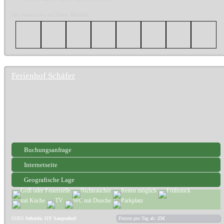
Wir freuen uns auf Ihren Besuch!
Ferienhof Schäfer
Buchungsanfrage
Internetseite
Geografische Lage
01855
Sebnitz, OT Saupsdorf
Person pro Tag ab:
25€