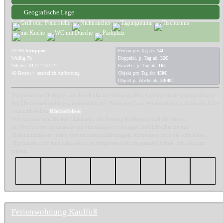
Geografische Lage
01796
Struppen
Person pro Tag ab:
14€
Weißig 7b
Doppelzi. p. Tag ab:
32€
Telefon: 0177 4737272
Einzelzi. p. Tag ab:
16€
40 Betten + zusätzlich Aufbettung
Objekt pro Tag ab:
450€
Objekt p. Woche ab:
3300€
Die naturnahe Herberge auf dem Kulm mit ihrem großen Außengelände liegt im Herzen
des Elbsandsteingebirges, unmittelbar am "Malerweg", am Waldrand und ganz in der Nähe
von zahlreichen
Kletterfelsen
.
Von hier aus seht ihr den Lilienstein, die Festung Königstein und die Bastei.
Ihr übernachtet im unsaniertem ehemaligen Ferienlager im DDR-Charme mit
Mehrbettzimmern und Gemeinschaftssanitäranlagen, könnt aber auch die schickeren
Tinyhäuser oder eine urige einfache Berghütte oder das ganze Gelände mit Zeltplatz
mieten.
Ferienwohnung Kaulfuß