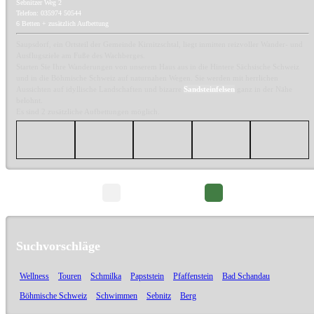
Sebnitzer Weg 2
Telefon: 035974 50544
6 Betten + zusätzlich Aufbettung
Saupsdorf, ein Ortsteil der Gemeinde Kirnitzschtal, liegt inmitten reizvoller Wander- und
Ausflugsziele am Fuße des Wachberges.
Starten Sie Ihre Wanderungen von unserem Haus aus in die Hintere Sächsische Schweiz
und in die Böhmische Schweiz auf naturnahen Wegen. Sie werden mit herrlichen
Aussichten auf idyllische Landschaften und bizarre
Sandsteinfelsen
ganz in der Nähe
belohnt.
Es sind 2 zusätzliche Aufbettungen möglich.
Seite 1/3
Suchvorschläge
Wellness
Touren
Schmilka
Papststein
Pfaffenstein
Bad Schandau
Böhmische Schweiz
Schwimmen
Sebnitz
Berg