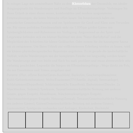
In ruhiger Lage mit unmittelbarer Nähe zu den
Kletterfelsen
der Ottomühle, ein idealer
Ausgangspunkt für Wanderungen und Ausflüge im Elbsandsteingebirge. Verbringen Sie
Ihren Urlaub in einer dieser neuen, komfortablen und modern ausgestatteten
Ferienwohnungen, die keine Wünsche offen lassen. Im Innenbereich laden ein
gemütlicher Gemeinschaftsraum und ein Spielzimmer für Groß und Klein zum Verweilen
ein. Für einen perfekten Familienurlaub steht ein 1.000qm großer Garten mit
Spielmöglichkeiten und Ruhezonen zur Verfügung. Angrenzend an der Spiel- und
Liegewiese befinden sich ein kleiner Bachlauf mit dem "Natur-Barfußpfad" und die
Möglichkeit des Schürfens für kleine Goldsucher. Oder nutzen Sie die hauseigene Sauna
um zu entspannen. Um Ihren Urlaub zur vollkommenen Erholung werden zu lassen, wird
ein kleines physiotherapeutisches Repertoire angeboten. Es ist gerade die landschaftliche
Vielfalt, welche Wanderungen mit der kompletten Familie nie langweilig werden lassen.
Die Wanderwege sind von leicht und flach bis stark profiliert und etwas abenteuerlich sehr
vielseitig geschichtet. Legendär die Stiegen im Elbsandsteingebirge ; Wege direkt am Fels,
die mit Eisenleitern und Tritten ausgebaut sind.
Parterre: (Flur, offene Küche(Ceran-Kochfeld, Backofen, Geschirrspülmaschine,
Kühl-/Gefrierkombination), Wohn/Esszimmer(TV(Satellit, digital), Stereoanlage),
Schlafzimmer(Doppelbett), Schlafzimmer(3x Einzelbett), Badezimmer(Dusche, 2x
Waschbecken, Toilette)) Spielraum, Sauna(Gemeinschaftliche Nutzung mit anderen
Gästen, gegen Entgelt), Abstellraum, Wäschetrockner(gegen Entgelt),
Waschmaschine(gegen Entgelt), Heizung(Zentral), Terrasse(Gemeinschaftliche Nutzung
mit anderen Gästen), Garten(Gemeinschaftliche Nutzung mit anderen Gästen),
Gartenmöbel, Spielgeräte vorhanden (auf Anfrage), Kinderbett, Hochstuhl.