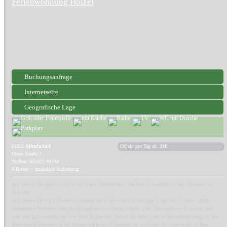
Ferienwohnung Hölzel
Buchungsanfrage
Internetseite
Geografische Lage
01855
Mittelndorf
Objekt pro Tag ab:
33€
Obere Straße 7
Telefon: 035022 40748
4 Betten + zusätzlich Aufbettung
Wir laden Sie ganz herzlich ein nach Mittelndorf bei Bad Schandau in der Sächsischen
Schweiz.
Wir bieten Ihnen 1 Ferienwohnung bis 4 Personen in ruhiger Lage im Grünen . Alle
bekannten Wander- und Ausflugsziele der Sächsischen- und Böhmischen Schweiz sind
von uns gut erreichbar. Von Bad Schandau haben Sie eine gute S-Bahnanbindung in die
Kunststadt Dresden. Eine Anlegestelle der Elbdampfer befindet sich ebenfalls in Bad