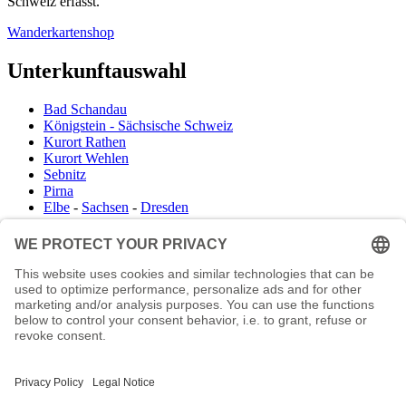
Schweiz erfasst.
Wanderkartenshop
Unterkunftauswahl
Bad Schandau
Königstein - Sächsische Schweiz
Kurort Rathen
Kurort Wehlen
Sebnitz
Pirna
Elbe
-
Sachsen
-
Dresden
Infocenter
Wanderkartenshop
Prospektdownload
Unterkunft Böhmisch Sächsische Schweiz
Veranstaltungskalender
Kontakt