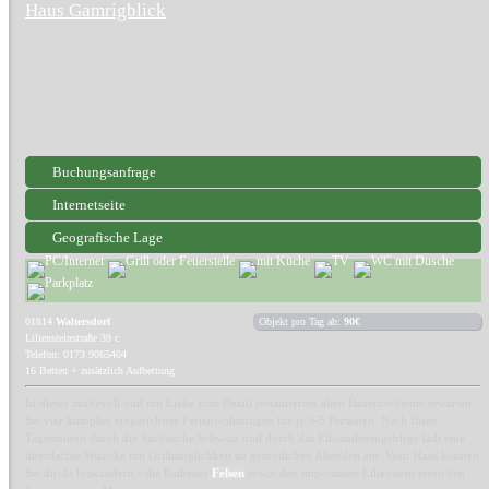
Haus Gamrigblick
Buchungsanfrage
Internetseite
Geografische Lage
01814
Waltersdorf
Objekt pro Tag ab:
90€
Liliensteinstraße 39 c
Telefon: 0173 9065404
16 Betten + zusätzlich Aufbettung
In dieser mühevoll und mit Liebe zum Detail restaurierten alten Bauernscheune erwarten
Sie vier komplett eingerichtete Ferienwohnungen für je 3-5 Personen. Nach Ihren
Tagestouren durch die Sächsische Schweiz und durch das Elbsandsteingebirge lädt eine
überdachte Sitzecke mit Grillmöglichkeit zu gemütlichen Abenden ein. Vom Haus können
Sie direkt loswandern - die Rathener
Felsen
sowie den imposanten Lilienstein erreichen