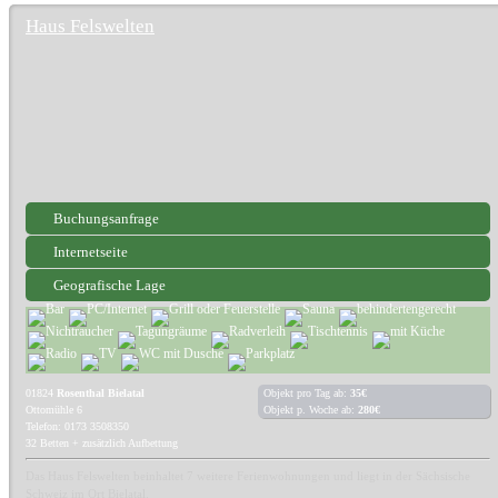
Haus Felswelten
Buchungsanfrage
Internetseite
Geografische Lage
01824
Rosenthal Bielatal
Objekt pro Tag ab:
35€
Ottomühle 6
Objekt p. Woche ab:
280€
Telefon: 0173 3508350
32 Betten + zusätzlich Aufbettung
Das Haus Felswelten beinhaltet 7 weitere Ferienwohnungen und liegt in der Sächsische
Schweiz im Ort Bielatal.