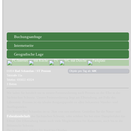
Buchungsanfrage
Internetseite
Geografische Lage
01814
Bad Schandau / ST Prossen
Objekt pro Tag ab:
60€
Talstraße 15a
Telefon: 035022 43324
3 Betten
Wir laden Sie herzlich ein in unsere Ferienwohnung nach Prossen an der Elbe in der
Sächsischen Schweiz. Unsere Ferienwohnung liegt am Elberadweg, am Fuße des
Lilienstein. Prossen ist ein idealer Ausgangspunkt zu allen bekannten Wander- und
Ausflugszielen.
Der Kurort Bad Schandau ist ca. 3km von uns entfernt. Genießen Sie die Natur- und
Felsenlandschaft
der Sächsischen Schweiz, oder erleben Sie bei einer Dampferfahrt das
Elbtal. Der Elberadweg bietet auch viele Möglichkeiten für Radtouren, auch bis in die
Böhmische Schweiz.
Die Vermietung erfolgt für April bis Oktober.