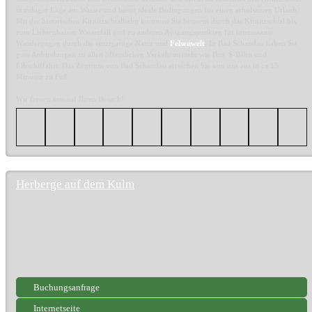
in ruhiger Lage am Wasser und bietet ideale Bedingungen für einen erholsamen Urlaub.
Mit der historischen Kirnitzschtalbahn kommen Sie bequem durch das Kirnitzschtal bis
zum Lichtenhainer Wasserfall und zu anderen Ausgangspunkten für interessante
Wanderungen durch die einzigartige Natur und
Felsenwelt
. In Bad Schandau haben Sie
gute Anbindungen zu allen öffentlichen Verkehrsmitteln wie Bus, S-Bahn und
Elbschiffahrt. Das Zentrum von Bad Schandau erreichen Sie von uns aus in ca.15
Minuten zu Fuß.
Wir freuen uns auf Ihren Besuch!
Herberge auf dem Kulm
Buchungsanfrage
Internetseite