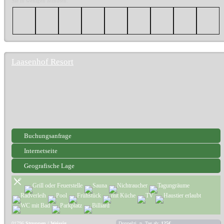
Sie in wenigen Minuten.
Laasenhof Resort
Buchungsanfrage
Internetseite
Geografische Lage
01796
Struppen / Weissig
Doppelzi. p. Tag ab:
125€