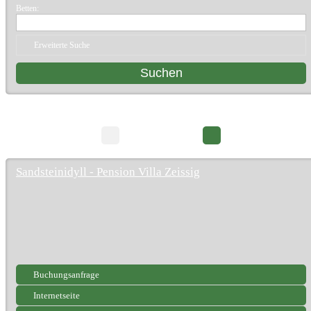
Betten:
Erweiterte Suche
27 Suchergebnisse
Seite 1/3
Sandsteinidyll - Pension Villa Zeissig
Buchungsanfrage
Internetseite