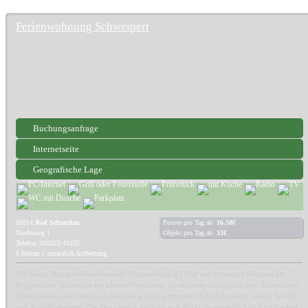
Ferienwohnung Schweipert
Buchungsanfrage
Internetseite
Geografische Lage
01814
Bad Schandau
Person pro Tag ab:
16,50€
Niederweg 1
Objekt pro Tag ab:
33€
Telefon: 035022 43255
8 Betten + zusätzlich Aufbettung
Wir bieten Ihnen eine komfortable Ferienwohnung 70 m² mit separatem Eingang im
Erdgeschoss. Außerdem ein kleines Ferienhaus, 36 m² komplett eingerichtet. Zu unserem
Ferienobjekt gehört noch ein Bungalow mit 2 getrennten Schlafzimmern, kleiner Küche
und Aufenthaltsraum. Das Grundstück befindet sich direkt im romantischen Kirnitzschtal