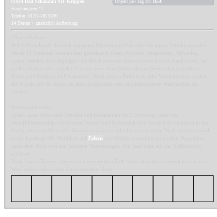
01814
Bad Schandau StT Krippen
Objekt pro Tag ab:
165€
Berghangweg 17
Telefon: 0173 438 5330
14 Betten + zusätzlich Aufbettung
Elbschifferhaus:
Auf 150qm könnt ihr euch mit guten Freunden treffen oder die ganze Familie einladen.
Bis zu 11 Personen können hier gemeinsam Essen, Kochen, Entspannen, Verweilen,
Lesen, Spielen. Das Highlight: die Blockstube mit dem schönen großen Kachelofen. Im
großen Garten oder auf der Terrasse unter dem Walnussbaum finden sich gemütliche
Plätze zum Grillen und Entspannen. Nach langen Radtouren oder Wanderungen wächst
die Freude auf die Sauna im alten Ziegenstall oder den beheizbaren Waschzuber im
Garten.
Steinbrecherstube:
Unsere gute Stube zum Erholen und Entspannen für 3 Personen. Ganz viel
Wohlfühlatmosphäre im offenen Wohn- und Essbereich zum Kochen & Genießen in der
Küche, beim ins Feuer des Gussofens schauen oder bei einem guten Buch eingemummelt
in der Lesekoje. Bei Weitblick auf
Felsen
und Wälder träumt ihr im großen Doppelbett
unter dem Dach von den nächsten Wanderungen. Ein Gast kann auf der Schlafcouch
schlafen.
Nach langen Touren erholen sich eure müden Füße unter dem Sternhimmel im warmen
Waschzuber oder in der Sauna auf dem Hang.