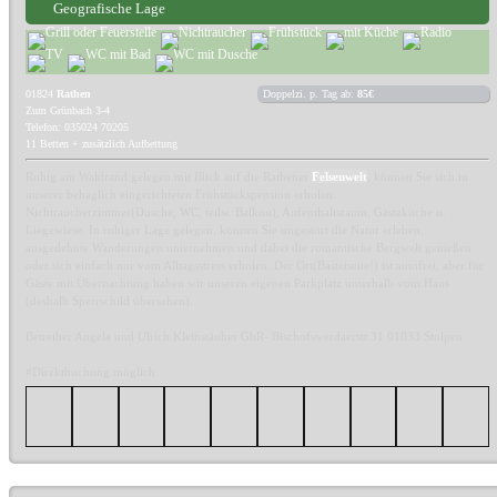
Geografische Lage
01824
Rathen
Doppelzi. p. Tag ab:
85€
Zum Grünbach 3-4
Telefon: 035024 70205
11 Betten + zusätzlich Aufbettung
Ruhig am Waldrand gelegen mit Blick auf die Rathener
Felsenwelt
, können Sie sich in
unserer behaglich eingerichteten Frühstückspension erholen.
Nichtraucherzimmer(Dusche, WC, teilw. Balkon), Aufenthaltsraum, Gästeküche u.
Liegewiese. In ruhiger Lage gelegen, können Sie ungestört die Natur erleben,
ausgedehnte Wanderungen unternehmen und dabei die romantische Bergwelt genießen
oder sich einfach nur vom Alltagsstress erholen. Der Ort(Basteiseite!) ist autofrei, aber für
Gäste mit Übernachtung haben wir unseren eigenen Parkplatz unterhalb vom Haus
(deshalb Sperrschild übersehen).
Betreiber Angela und Ulrich Kleinstäuber GbR- Bischofswerdaerstr.31 01833 Stolpen
#Direktbuchung möglich