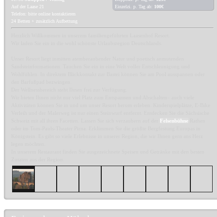
Auf der Laase 21
Einzelzi. p. Tag ab:
100€
Telefon: bitte online kontaktieren
24 Betten + zusätzlich Aufbettung
Herzlich Willkommen in unserem familiengeführten Laasenhof Resort.
Wir laden Sie ein in die wohl schönste Urlaubsregion Deutschlands.
Unser Resort liegt inmitten atemberaubender Natur und poetisch anmutenden
Sandsteinformationen. Tauchen Sie ein in eine Welt voller Entschleunigung und
Wohlfühlen. In direktem Blickkontakt zur Bastei können Sie am Pool ausspannen oder
den Barfußpad bezwingen.
Der Wellnessbereich steht Ihnen frei zur Verfügung.
Wir bieten Ihnen nicht nur viel Platz zum Entspannen und Abschalten– auch viele
Aktivitäten können Sie in und um unser Resort herum erleben. Kinderspielplätze, E-Bike
Verleih und der Malerweg ist nur einen Steinwurf entfernt. Entdecken Sie die Sächsische
Schweiz mit all ihren Facetten. Lassen Sie sich verzaubern auf der
Felsenbühne
Rathen
oder im Tom-Pauls-Theater Pirna. Erklimmen Sie die größte Bergfestung Europas in
Königstein. Es gibt so viele Erlebnisse in unserer Region, die wir Ihnen gern ans Herz
legen möchten.
In unserem Restaurant finden Sie ausgezeichnete Speisen und Getränke mit den besten
Zutaten aus der Region.