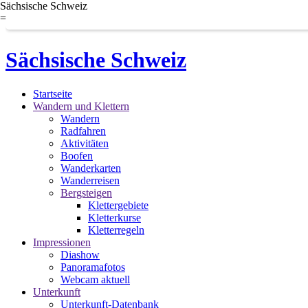
Sächsische Schweiz
=
Sächsische Schweiz
Startseite
Wandern und Klettern
Wandern
Radfahren
Aktivitäten
Boofen
Wanderkarten
Wanderreisen
Bergsteigen
Klettergebiete
Kletterkurse
Kletterregeln
Impressionen
Diashow
Panoramafotos
Webcam aktuell
Unterkunft
Unterkunft-Datenbank