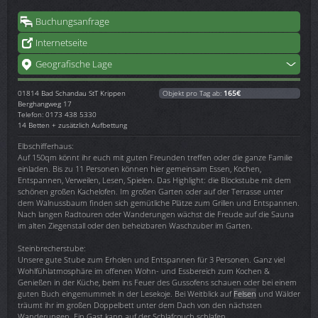
Buchungsanfrage
Internetseite
Geografische Lage
01814
Bad Schandau StT Krippen
Objekt pro Tag ab:
165€
Berghangweg 17
Telefon: 0173 438 5330
14 Betten + zusätzlich Aufbettung
Elbschifferhaus:
Auf 150qm könnt ihr euch mit guten Freunden treffen oder die ganze Familie
einladen. Bis zu 11 Personen können hier gemeinsam Essen, Kochen,
Entspannen, Verweilen, Lesen, Spielen. Das Highlight: die Blockstube mit dem
schönen großen Kachelofen. Im großen Garten oder auf der Terrasse unter
dem Walnussbaum finden sich gemütliche Plätze zum Grillen und Entspannen.
Nach langen Radtouren oder Wanderungen wächst die Freude auf die Sauna
im alten Ziegenstall oder den beheizbaren Waschzuber im Garten.
Steinbrecherstube:
Unsere gute Stube zum Erholen und Entspannen für 3 Personen. Ganz viel
Wohlfühlatmosphäre im offenen Wohn- und Essbereich zum Kochen &
Genießen in der Küche, beim ins Feuer des Gussofens schauen oder bei einem
guten Buch eingemummelt in der Lesekoje. Bei Weitblick auf
Felsen
und Wälder
träumt ihr im großen Doppelbett unter dem Dach von den nächsten
Wanderungen. Ein Gast kann auf der Schlafcouch schlafen.