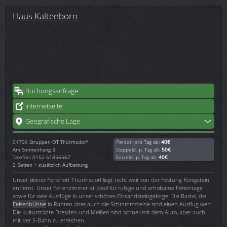
Haus Kaltenborn
Buchungsanfrage
Internetseite
Geografische Lage
01796
Struppen OT Thürmsdorf
Person pro Tag ab:
40€
Am Sonnenhang 3
Doppelzi. p. Tag ab:
50€
Telefon: 0152-51856567
Einzelzi. p. Tag ab:
40€
2 Betten + zusätzlich Aufbettung
Unser kleiner Ferienort Thürmsdorf liegt nicht weit von der Festung Königstein
entfernt. Unser Ferienzimmer ist ideal für ruhige und erholsame Ferientage
sowie für viele Ausflüge in unser schönes Elbsandsteingebirge. Die Bastei, die
Felsenbühne
in Rahten aber auch die Schrammsteine sind einen Ausflug wert.
Die Kulturstädte Dresden und Meißen sind schnell mit dem Auto, aber auch
mit der S-Bahn zu erreichen.