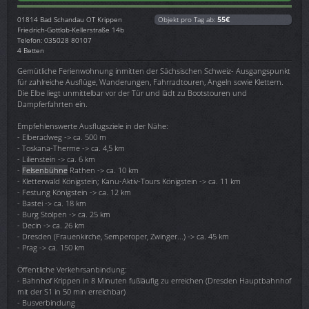
01814
Bad Schandau OT Krippen
Objekt pro Tag ab:
55€
Friedrich-Gottlob-Kellerstraße 14b
Telefon: 035028 80107
4 Betten
Gemütliche Ferienwohnung inmitten der Sächsischen Schweiz- Ausgangspunkt
für zahlreiche Ausflüge, Wanderungen, Fahrradtouren, Angeln sowie Klettern.
Die Elbe liegt unmittelbar vor der Tür und lädt zu Bootstouren und
Dampferfahrten ein.
Empfehlenswerte Ausflugsziele in der Nähe:
- Elberadweg -> ca. 500 m
- Toskana-Therme -> ca. 4,5 km
- Lilienstein -> ca. 6 km
-
Felsenbühne
Rathen -> ca. 10 km
- Kletterwald Königstein; Kanu-Aktiv-Tours Königstein -> ca. 11 km
- Festung Königstein -> ca. 12 km
- Bastei -> ca. 18 km
- Burg Stolpen -> ca. 25 km
- Decin -> ca. 26 km
- Dresden (Frauenkirche, Semperoper, Zwinger...) -> ca. 45 km
- Prag -> ca. 150 km
Öffentliche Verkehrsanbindung:
- Bahnhof Krippen in 8 Minuten fußläufig zu erreichen (Dresden Hauptbahnhof
mit der S1 in 50 min erreichbar)
- Busverbindung