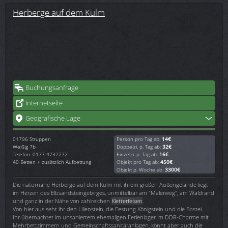
Herberge auf dem Kulm
Buchungsanfrage
Internetseite
Geografische Lage
01796
Struppen
Person pro Tag ab:
14€
Weißig 7b
Doppelzi. p. Tag ab:
32€
Telefon: 0177 4737272
Einzelzi. p. Tag ab:
16€
40 Betten + zusätzlich Aufbettung
Objekt pro Tag ab:
450€
Objekt p. Woche ab:
3300€
Die naturnahe Herberge auf dem Kulm mit ihrem großen Außengelände liegt
im Herzen des Elbsandsteingebirges, unmittelbar am "Malerweg", am Waldrand
und ganz in der Nähe von zahlreichen
Kletterfelsen
.
Von hier aus seht ihr den Lilienstein, die Festung Königstein und die Bastei.
Ihr übernachtet im unsaniertem ehemaligen Ferienlager im DDR-Charme mit
Mehrbettzimmern und Gemeinschaftssanitäranlagen, könnt aber auch die