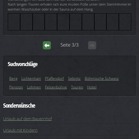
Nach langen Touren erholen sich eure müden Füße unter dem Sternhimmel im
warmen Waschzuber oder in der Sauna auf dem Hang.
Seite 3/3
Suchvorschläge
Berg
Lichtenhain
Pfaffendorf
Sebnitz
Böhmische Schweiz
Pension
Lohmen
Felsenbühne
Touren
Hotel
Sonderwünsche
Urlaub auf dem Bauernhof
Urlaub mit Kindern