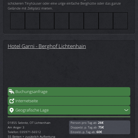
schickeren Tinyhäuser oder eine urige einfache Berghütte oder das ganze
Gelände mit Zeltplatz mieten.
Hotel Garni - Berghof Lichtenhain
Buchungsanfrage
Internetseite
Geografische Lage
01855
Sebnitz, OT Lichtenhain
Person pro Tag ab:
26€
Am Anger 3
Doppelzi. p. Tag ab:
75€
Telefon: 035971-56512
Einzelzi. p. Tag ab:
60€
55 Betten + zusätzlich Aufbettung