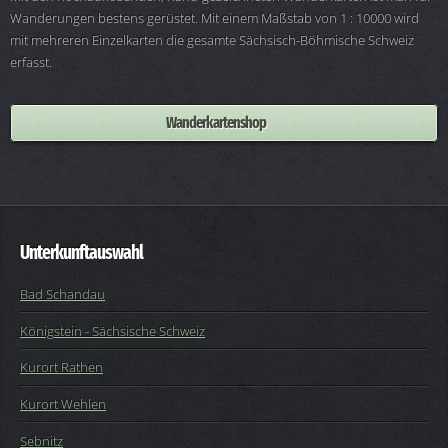
Wanderungen bestens gerüstet. Mit einem Maßstab von 1 : 10000 wird
mit mehreren Einzelkarten die gesamte Sächsisch-Böhmische Schweiz
erfasst.
Wanderkartenshop
Unterkunftauswahl
Bad Schandau
Königstein - Sächsische Schweiz
Kurort Rathen
Kurort Wehlen
Sebnitz