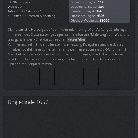
01796
Struppen
Person pro Tag ab:
14€
Weißig 7b
Doppelzi. p. Tag ab:
32€
Telefon: 0177 4737272
Einzelzi. p. Tag ab:
16€
40 Betten + zusätzlich Aufbettung
Objekt pro Tag ab:
450€
Objekt p. Woche ab:
3300€
Die naturnahe Herberge auf dem Kulm mit ihrem großen Außengelände liegt
im Herzen des Elbsandsteingebirges, unmittelbar am "Malerweg", am Waldrand
und ganz in der Nähe von zahlreichen
Kletterfelsen
.
Von hier aus seht ihr den Lilienstein, die Festung Königstein und die Bastei.
Ihr übernachtet im unsaniertem ehemaligen Ferienlager im DDR-Charme mit
Mehrbettzimmern und Gemeinschaftssanitäranlagen, könnt aber auch die
schickeren Tinyhäuser oder eine urige einfache Berghütte oder das ganze
Gelände mit Zeltplatz mieten.
Umgebinde 1657