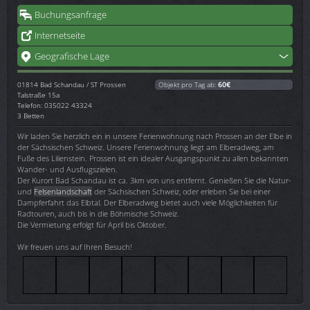
Buchungsanfrage
Internetseite
Geografische Lage
01814
Bad Schandau / ST Prossen
Objekt pro Tag ab:
60€
Talstraße 15a
Telefon: 035022 43324
3 Betten
Wir laden Sie herzlich ein in unsere Ferienwohnung nach Prossen an der Elbe in
der Sächsischen Schweiz. Unsere Ferienwohnung liegt am Elberadweg, am
Fuße des Lilienstein. Prossen ist ein idealer Ausgangspunkt zu allen bekannten
Wander- und Ausflugszielen.
Der Kurort Bad Schandau ist ca. 3km von uns entfernt. Genießen Sie die Natur-
und
Felsenlandschaft
der Sächsischen Schweiz, oder erleben Sie bei einer
Dampferfahrt das Elbtal. Der Elberadweg bietet auch viele Möglichkeiten für
Radtouren, auch bis in die Böhmische Schweiz.
Die Vermietung erfolgt für April bis Oktober.
Wir freuen uns auf Ihren Besuch!