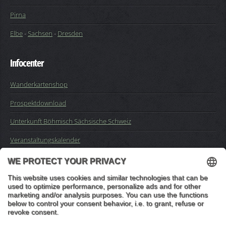
Pirna
Elbe
-
Sachsen
-
Dresden
Infocenter
Wanderkartenshop
Prospektdownload
Unterkunft Böhmisch Sächsische Schweiz
Veranstaltungskalender
Kontakt
Impressum
Buchungsanfrage